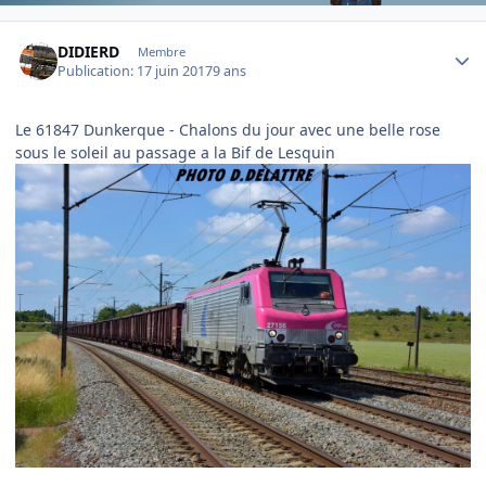
Author stats
DIDIERD
Membre
Publication:
17 juin 2017
9 ans
Le 61847 Dunkerque - Chalons du jour avec une belle rose
sous le soleil au passage a la Bif de Lesquin