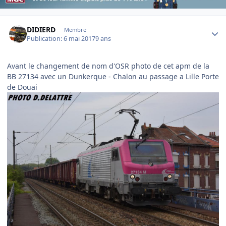
Author stats
DIDIERD
Membre
Publication:
6 mai 2017
9 ans
Avant le changement de nom d'OSR photo de cet apm de la
BB 27134 avec un Dunkerque - Chalon au passage a Lille Porte
de Douai