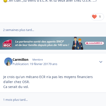
..en clair..,tu viens d'E.C.R. et tu veux aller chez O.S.R. ...?
1
2 semaines plus tard...
Author stats
Carmillon
Membre
Publication:
19 février 2017
9 ans
Je crois qu'un mécano ECR n'a pas les moyens financiers
d'aller chez OSR.
Ca serait du vol.
1 mois plus tard...