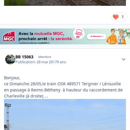
7
Author stats
BB 15063
Membre
Publication:
28 mai 2017
9 ans
Bonjour,
ce Dimanche 28/05,le train OSR 489571 Tergnier / Lérouville
en passage à Reims-Bétheny à hauteur du raccordement de
Charleville (à droite) ...