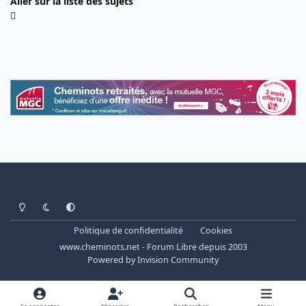
Aller sur la liste des sujets
Light Mode
Dark Mode
System Preference
Politique de confidentialité
Cookies
www.cheminots.net - Forum Libre depuis 2003
Powered by
Invision Community