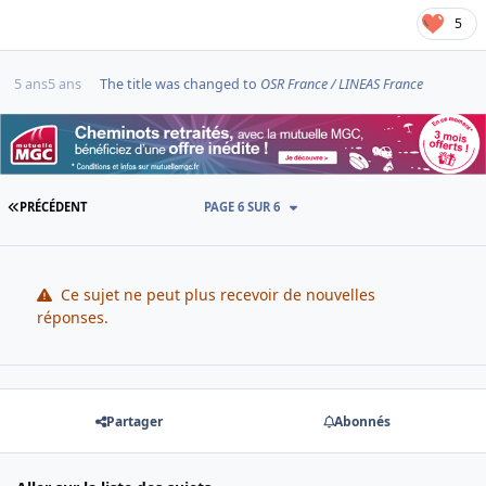
5
5 ans
5 ans
The title was changed to
OSR France / LINEAS France
PREMIÈRE PAGE
PRÉCÉDENT
PAGE 6 SUR 6
Ce sujet ne peut plus recevoir de nouvelles
réponses.
Partager
Abonnés