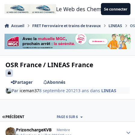
Aller au contenu
Le Web des Cheminots
Se connecter
Accueil
FRET Ferroviaire et trains de travaux
LINEAS
OS
OSR France / LINEAS France
Partager
Abonnés
Par
iceman37
8 septembre 2012
13 ans
dans
LINEAS
PREMIÈRE PAGE
PRÉCÉDENT
PAGE 6 SUR 6
Author stats
PrizonchargeKVB
Membre