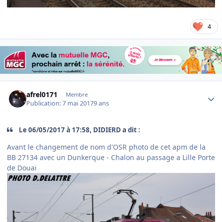
4
Author stats
afrel0171
Membre
Publication:
7 mai 2017
9 ans
Le 06/05/2017 à 17:58, DIDIERD a dit :
Avant le changement de nom d'OSR photo de cet apm de la
BB 27134 avec un Dunkerque - Chalon au passage a Lille Porte
de Douai