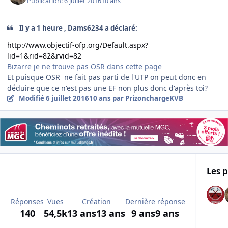
Publication:
6 juillet 2016
10 ans
Il y a 1 heure , Dams6234 a déclaré:
http://www.objectif-ofp.org/Default.aspx?
lid=1&rid=82&rvid=82
Bizarre je ne trouve pas OSR dans cette page
Et puisque OSR ne fait pas parti de l'UTP on peut donc en
déduire que ce n'est pas une EF non plus donc d'après toi?
Modifié
6 juillet 2016
10 ans
par PrizonchargeKVB
Les p
Réponses
Vues
Création
Dernière réponse
140
54,5k
13 ans
13 ans
9 ans
9 ans