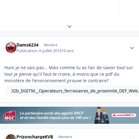
Expand topic overview
Author stats
Dams6234
Membre
Publication:
6 juillet 2016
10 ans
Hum je ne sais pas... Mais comme tu as l'air de savoir tout sur
tout je pense qu'il faut te croire, à moins que ce pdf du
ministère de l'environnement prouve le contraire?
32b_DGITM__Operateurs_ferroviaires_de_proximite_DEF_Web
Author stats
PrizonchargeKVB
Membre