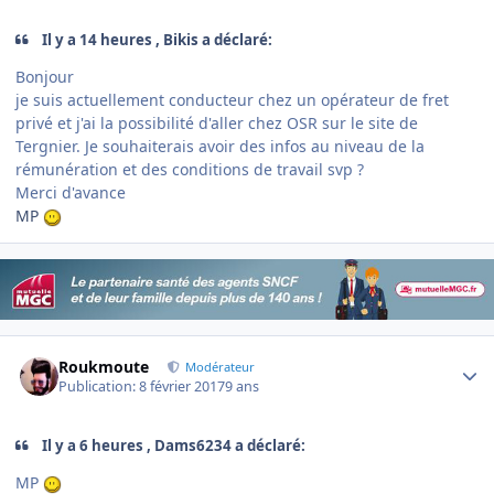
Il y a 14 heures , Bikis a déclaré:
Bonjour
je suis actuellement conducteur chez un opérateur de fret
privé et j'ai la possibilité d'aller chez OSR sur le site de
Tergnier. Je souhaiterais avoir des infos au niveau de la
rémunération et des conditions de travail svp ?
Merci d'avance
MP
Author stats
Roukmoute
Modérateur
Publication:
8 février 2017
9 ans
Il y a 6 heures , Dams6234 a déclaré:
MP