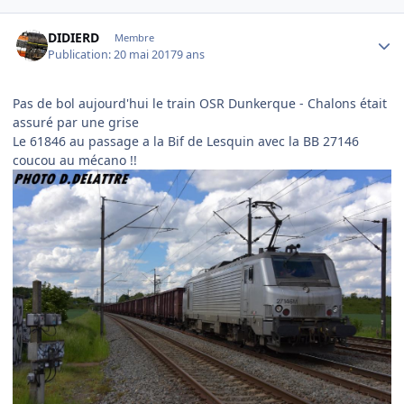
Author stats
DIDIERD
Membre
Publication:
20 mai 2017
9 ans
Pas de bol aujourd'hui le train OSR Dunkerque - Chalons était
assuré par une grise
Le 61846 au passage a la Bif de Lesquin avec la BB 27146
coucou au mécano !!