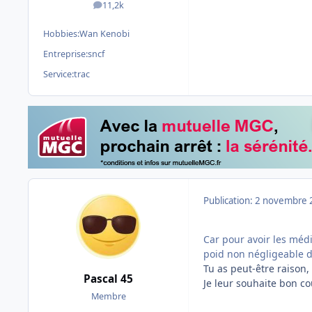
11,2k
messages
Hobbies:
Wan Kenobi
Entreprise:
sncf
Service:
trac
Publication:
2 novembre 
Car pour avoir les méd
poid non négligeable d
Tu as peut-être raison,
Pascal 45
Je leur souhaite bon c
Membre