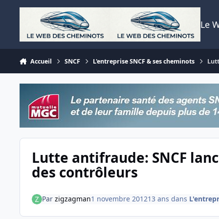
Aller au contenu
Le 
Accueil
SNCF
L'entreprise SNCF & ses cheminots
Lut
Lutte antifraude: SNCF lanc
des contrôleurs
Par
zigzagman
1 novembre 2012
13 ans
dans
L'entrep