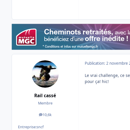
Publication:
2 novembre 
Le vrai challenge, ce ser
pour ça! hic!
Rail cassé
Membre
10,6k
messages
Entreprise:
sncf