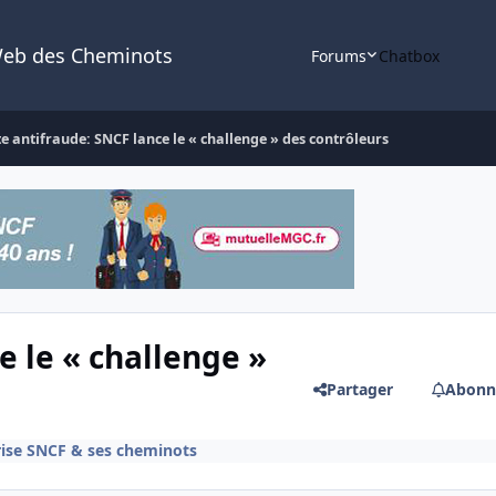
Web des Cheminots
Forums
Chatbox
te antifraude: SNCF lance le « challenge » des contrôleurs
e le « challenge »
Partager
Abonn
rise SNCF & ses cheminots