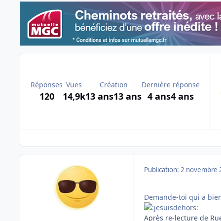
Réponses
Vues
Création
Dernière réponse
120
14,9k
13 ans
13 ans
4 ans
4 ans
Publication:
2 novembre 
Demande-toi qui a bien 
Après re-lecture de Rue