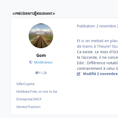
PREMIÈRE PAGE
DERNIÈRE PAGE
PRÉCÉDENT
1
2
3
4
5
SUIVANT
Publication:
2 novembre 
Et si on mettait en pl
de trains à l'heure? St
Ca existe. Le mois d'Oc
Gom
te l'accorde, il ne con
Modérateur
Edit : Différence notabl
contrairement à celui l
11,2k
Modifié
2 novembre
messages
Ville:
Coyote
Hobbies:
Free, or not to be
Entreprise:
SNCF
Service:
Traction