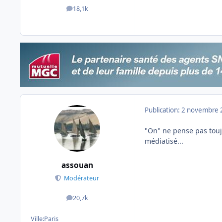
18,1k
messages
Publication:
2 novembre 
"On" ne pense pas toujo
médiatisé...
assouan
Modérateur
20,7k
messages
Ville:
Paris