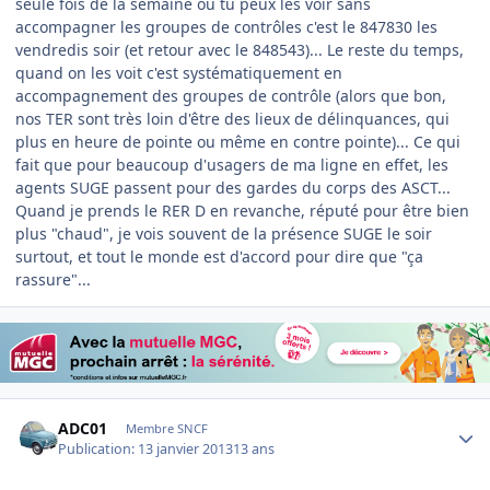
seule fois de la semaine où tu peux les voir sans
accompagner les groupes de contrôles c'est le 847830 les
vendredis soir (et retour avec le 848543)... Le reste du temps,
quand on les voit c'est systématiquement en
accompagnement des groupes de contrôle (alors que bon,
nos TER sont très loin d'être des lieux de délinquances, qui
plus en heure de pointe ou même en contre pointe)... Ce qui
fait que pour beaucoup d'usagers de ma ligne en effet, les
agents SUGE passent pour des gardes du corps des ASCT...
Quand je prends le RER D en revanche, réputé pour être bien
plus "chaud", je vois souvent de la présence SUGE le soir
surtout, et tout le monde est d'accord pour dire que "ça
rassure"...
Author stats
ADC01
Membre SNCF
Publication:
13 janvier 2013
13 ans