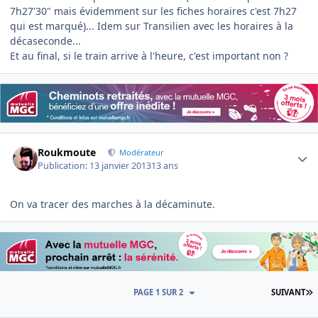
7h27'30" mais évidemment sur les fiches horaires c'est 7h27
qui est marqué)... Idem sur Transilien avec les horaires à la
décaseconde...
Et au final, si le train arrive à l'heure, c'est important non ?
Author stats
Roukmoute
Modérateur
Publication:
13 janvier 2013
13 ans
On va tracer des marches à la décaminute.
D
PAGE 1 SUR 2
SUIVANT