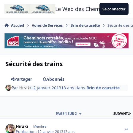
Aller au contenu
Le Web des Cheminots
Se connecter
Accueil
Voies de Services
Brin de causette
Sécurité des t
Sécurité des trains
Partager
Abonnés
Par
Hiraki
12 janvier 2013
13 ans
dans
Brin de causette
D
PAGE 1 SUR 2
SUIVANT
Author stats
Hiraki
Membre
Publication:
12 janvier 2013
13 ans