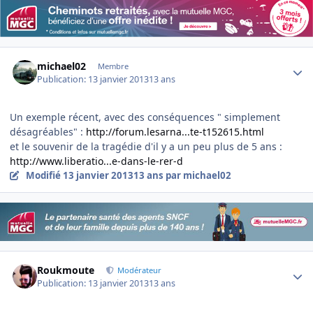
Author stats
michael02
Membre
Publication:
13 janvier 2013
13 ans
Un exemple récent, avec des conséquences " simplement
désagréables" :
http://forum.lesarna...te-t152615.html
et le souvenir de la tragédie d'il y a un peu plus de 5 ans :
http://www.liberatio...e-dans-le-rer-d
Modifié
13 janvier 2013
13 ans
par michael02
Author stats
Roukmoute
Modérateur
Publication:
13 janvier 2013
13 ans