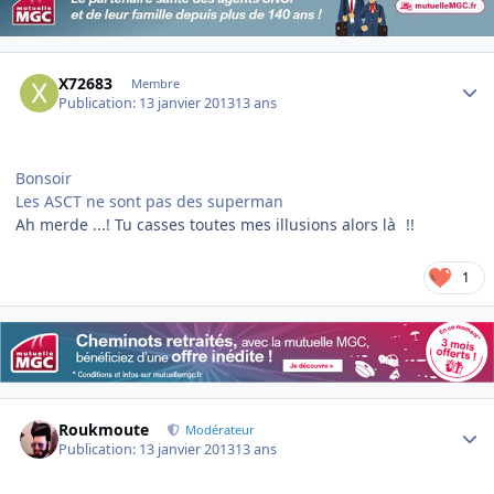
Author stats
X72683
Membre
Publication:
13 janvier 2013
13 ans
Bonsoir
Les ASCT ne sont pas des superman
Ah merde ...! Tu casses toutes mes illusions alors là
!!
1
Author stats
Roukmoute
Modérateur
Publication:
13 janvier 2013
13 ans