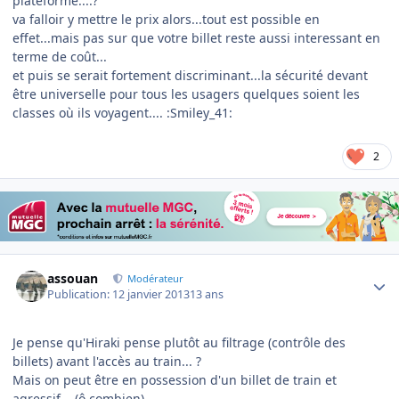
plateforme....?
va falloir y mettre le prix alors...tout est possible en
effet...mais pas sur que votre billet reste aussi interessant en
terme de coût...
et puis se serait fortement discriminant...la sécurité devant
être universelle pour tous les usagers quelques soient les
classes où ils voyagent.... :Smiley_41:
2
Author stats
assouan
Modérateur
Publication:
12 janvier 2013
13 ans
Je pense qu'Hiraki pense plutôt au filtrage (contrôle des
billets) avant l'accès au train... ?
Mais on peut être en possession d'un billet de train et
agressif... (ô combien).