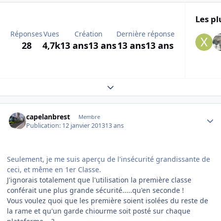
Les pl
Réponses
Vues
Création
Dernière réponse
28
4,7k
13 ans
13 ans
13 ans
13 ans
Expand topic overview
Author stats
capelanbrest
Membre
Publication:
12 janvier 2013
13 ans
Seulement, je me suis aperçu de l'insécurité grandissante de
ceci, et même en 1er Classe.
J'ignorais totalement que l'utilisation la première classe
conférait une plus grande sécurité.....qu'en seconde !
Vous voulez quoi que les première soient isolées du reste de
la rame et qu'un garde chiourme soit posté sur chaque