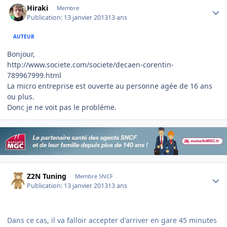
Hiraki
Membre
Publication:
13 janvier 2013
13 ans
AUTEUR
Bonjour,
http://www.societe.com/societe/decaen-corentin-
789967999.html
La micro entreprise est ouverte au personne agée de 16 ans
ou plus.
Donc je ne voit pas le probléme.
Author stats
Z2N Tuning
Membre SNCF
Publication:
13 janvier 2013
13 ans
Dans ce cas, il va falloir accepter d'arriver en gare 45 minutes