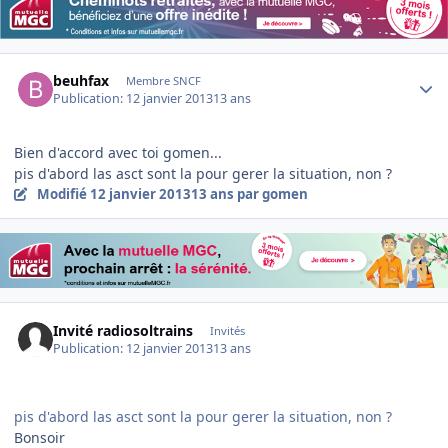
Author stats
beuhfax
Membre SNCF
Publication:
12 janvier 2013
13 ans
Bien d'accord avec toi gomen...
pis d'abord las asct sont la pour gerer la situation, non ?
Modifié
12 janvier 2013
13 ans
par gomen
Invité radiosoltrains
Invités
Publication:
12 janvier 2013
13 ans
pis d'abord las asct sont la pour gerer la situation, non ?
Bonsoir