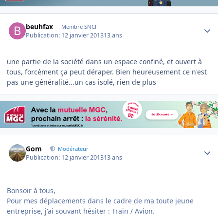
Author stats
beuhfax
Membre SNCF
Publication:
12 janvier 2013
13 ans
une partie de la société dans un espace confiné, et ouvert à
tous, forcément ça peut déraper. Bien heureusement ce n'est
pas une généralité...un cas isolé, rien de plus
Author stats
Gom
Modérateur
Publication:
12 janvier 2013
13 ans
Bonsoir à tous,
Pour mes déplacements dans le cadre de ma toute jeune
entreprise, j'ai souvant hésiter : Train / Avion.