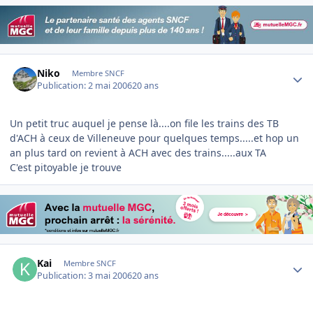
Author stats
Niko
Membre SNCF
Publication:
2 mai 2006
20 ans
Un petit truc auquel je pense là....on file les trains des TB
d'ACH à ceux de Villeneuve pour quelques temps.....et hop un
an plus tard on revient à ACH avec des trains.....aux TA
C'est pitoyable je trouve
Author stats
Kai
Membre SNCF
Publication:
3 mai 2006
20 ans