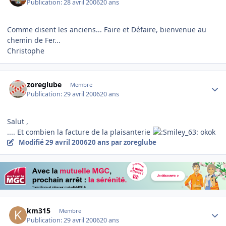
Publication:
28 avril 2006
20 ans
Comme disent les anciens... Faire et Défaire, bienvenue au
chemin de Fer...
Christophe
Author stats
zoreglube
Membre
Publication:
29 avril 2006
20 ans
Salut ,
.... Et combien la facture de la plaisanterie
okok
Modifié
29 avril 2006
20 ans
par zoreglube
Author stats
km315
Membre
Publication:
29 avril 2006
20 ans