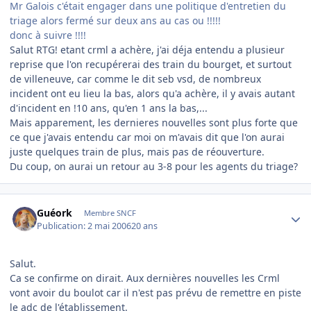
Mr Galois c'était engager dans une politique d'entretien du
triage alors fermé sur deux ans au cas ou !!!!!
donc à suivre !!!!
Salut RTG! etant crml a achère, j'ai déja entendu a plusieur
reprise que l'on recupérerai des train du bourget, et surtout
de villeneuve, car comme le dit seb vsd, de nombreux
incident ont eu lieu la bas, alors qu'a achère, il y avais autant
d'incident en !10 ans, qu'en 1 ans la bas,...
Mais apparement, les dernieres nouvelles sont plus forte que
ce que j'avais entendu car moi on m'avais dit que l'on aurai
juste quelques train de plus, mais pas de réouverture.
Du coup, on aurai un retour au 3-8 pour les agents du triage?
Author stats
Guéork
Membre SNCF
Publication:
2 mai 2006
20 ans
Salut.
Ca se confirme on dirait. Aux dernières nouvelles les Crml
vont avoir du boulot car il n'est pas prévu de remettre en piste
le adc de l'établissement.