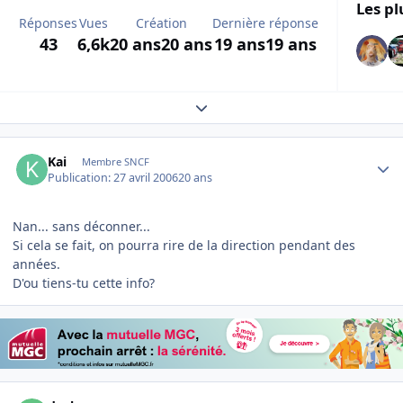
Les pl
Réponses
Vues
Création
Dernière réponse
43
6,6k
20 ans
20 ans
19 ans
19 ans
Expand topic overview
Author stats
Kai
Membre SNCF
Publication:
27 avril 2006
20 ans
Nan... sans déconner...
Si cela se fait, on pourra rire de la direction pendant des
années.
D'ou tiens-tu cette info?
Author stats