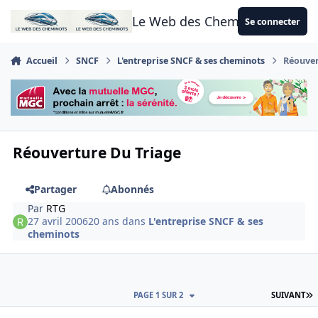
Aller au contenu
Le Web des Cheminots
Se connecter
Accueil
SNCF
L'entreprise SNCF & ses cheminots
Réouver
Réouverture Du Triage
Partager
Abonnés
Par
RTG
27 avril 2006
20 ans
dans
L'entreprise SNCF & ses
cheminots
D
PAGE 1 SUR 2
SUIVANT
Author stats