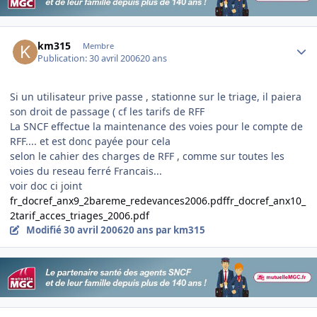
Author stats
km315
Membre
Publication:
30 avril 2006
20 ans
Si un utilisateur prive passe , stationne sur le triage, il paiera
son droit de passage ( cf les tarifs de RFF
La SNCF effectue la maintenance des voies pour le compte de
RFF.... et est donc payée pour cela
selon le cahier des charges de RFF , comme sur toutes les
voies du reseau ferré Francais...
voir doc ci joint
fr_docref_anx9_2bareme_redevances2006.pdf
fr_docref_anx10_
2tarif_acces_triages_2006.pdf
Modifié
30 avril 2006
20 ans
par km315
Author stats