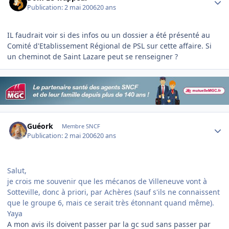
Publication:
2 mai 2006
20 ans
IL faudrait voir si des infos ou un dossier a été présenté au
Comité d'Etablissement Régional de PSL sur cette affaire. Si
un cheminot de Saint Lazare peut se renseigner ?
Author stats
Guéork
Membre SNCF
Publication:
2 mai 2006
20 ans
Salut,
je crois me souvenir que les mécanos de Villeneuve vont à
Sotteville, donc à priori, par Achères (sauf s'ils ne connaissent
que le groupe 6, mais ce serait très étonnant quand même).
Yaya
A mon avis ils doivent passer par la gc sud sans passer par