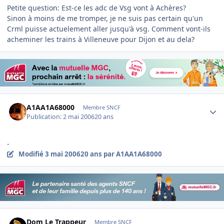
Petite question: Est-ce les adc de Vsg vont à Achères?
Sinon à moins de me tromper, je ne suis pas certain qu'un
Crml puisse actuelement aller jusqu'à vsg. Comment vont-ils
acheminer les trains à Villeneuve pour Dijon et au dela?
Author stats
A1AA1A68000
Membre SNCF
Publication:
2 mai 2006
20 ans
-
Modifié
3 mai 2006
20 ans
par A1AA1A68000
Author stats
Dom Le Trappeur
Membre SNCF