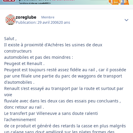
Author stats
zoreglube
Membre
Publication:
29 avril 2006
20 ans
Salut ,
Il existe à proximité d'Achéres les usines de deux
constructeurs
automobiles et pas des moindres :
Peugeot et Renault .
Peugeot est toujours resté assez fidéle au rail , car il posséde
par une filiale une partie du parc de waggons de transport
d'automobiles .
Renault s'est essayé au transport par la route et surtout par
voie
fluviale avec dans les deux cas des essais peu concluants ,
donc retour au rail .
Le transfert par Villeneuve a sans doute ralenti
l'acheminement
de ce produit et généré des retards la casse en plus malgrés
un calage sans dout amélioré sur les plates formes des