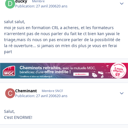
ducky
Membre
Publication:
27 avril 2006
20 ans
salut salut,
moi je suis en formation CRL a acheres, et les formateurs
n'arrentent pas de nous parler du fait ke ct bien kan yavai le
triage,mais ils nous on pas encore parler de la possibilité de
la ré ouverture... si jamais on m'en dis plus je vous en ferai
part
Author stats
Cheminant
Membre SNCF
Publication:
27 avril 2006
20 ans
Salut,
C'est ENORME!