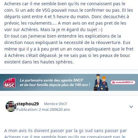
Acheres car il me semble bien qu'ils ne connaissent pas le
coin. Si un adc de VSG pouvait nous le confirmer ou pas. Et les
départs sont entre 4 et 5 heure du matin. Donc decouchés à
prévoir, les roulements.... A mon avis on est pas pret de les
voir sur Achères. Mais la je m égard du sujet :-)
En tout cas J'aimerai bien entendre les explications de la
direction nous expliquant la necessité de la réouverture. Eux
mème qui il y a à peu pret un an nous expliquaient que le fret
à Achères c'était dépassé. Je ne sais pas si les peaux de bouc
existent dans les hautes sphères.
Author stats
stephou29
Membre SNCF
Publication:
2 mai 2006
20 ans
A mon avis ils doivent passer par la gc sud sans passer par
Acheres car il me semble bien qu'ils ne connaissent pas le