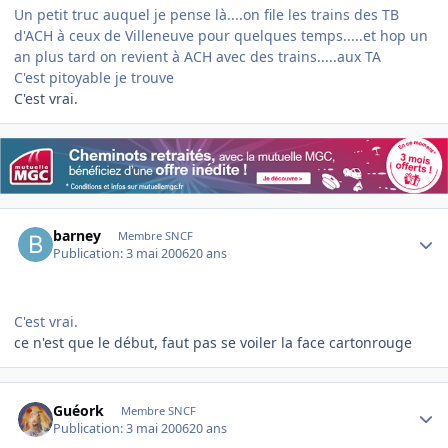
Un petit truc auquel je pense là....on file les trains des TB
d'ACH à ceux de Villeneuve pour quelques temps.....et hop un
an plus tard on revient à ACH avec des trains.....aux TA
C'est pitoyable je trouve
C'est vrai.
Author stats
barney
Membre SNCF
Publication:
3 mai 2006
20 ans
C'est vrai.
ce n'est que le début, faut pas se voiler la face cartonrouge
Author stats
Guéork
Membre SNCF
Publication:
3 mai 2006
20 ans