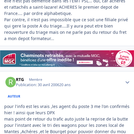
elle n'est pas démentie dans les l'EMT PSL... oui, car acheres
et rattachés a saint-lazare! ACHERES le premier depot de
France.... par ordre alphabetique.
Par contre, il n'est pas impossible que ce soit une filliale privé
qui gere la poste A du triage....Il y aura peut etre bien
reouverture du triage mais on ne parle pas du retour du fret
a mon depot formateur...
Author stats
RTG
Membre
Publication:
30 avril 2006
20 ans
AUTEUR
pour l'info est les vrais ,les agent du poste 3 me l'on confirmés
hier ! ainsi que leurs DPX
mais point de retour du trafic auto juste la reprise de la butte
pour l'instant avec le tri des wagons pour les zones local de
Mantes ,Achéres ,et le Bourget pour pouvoir donner du mou