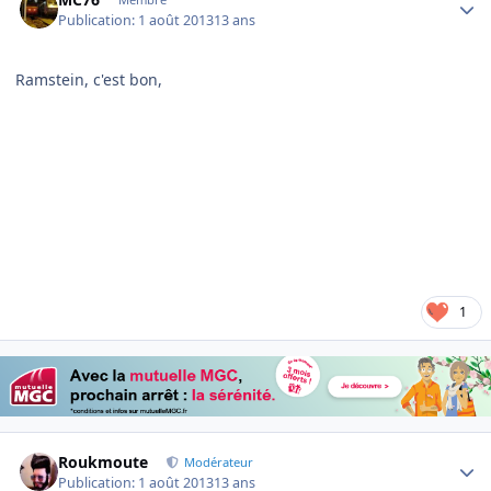
Publication:
1 août 2013
13 ans
Ramstein, c'est bon,
1
Author stats
Roukmoute
Modérateur
Publication:
1 août 2013
13 ans