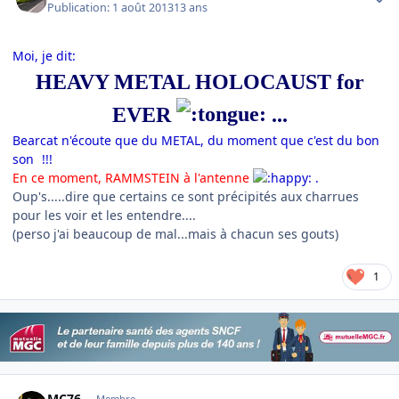
Publication:
1 août 2013
13 ans
Moi, je dit:
HEAVY METAL HOLOCAUST for
EVER
...
Bearcat n'écoute que du METAL, du moment que c'est du bon
son
!!!
En ce moment, RAMMSTEIN à l'antenne
.
Oup's.....dire que certains ce sont précipités aux charrues
pour les voir et les entendre....
(perso j'ai beaucoup de mal...mais à chacun ses gouts)
1
Author stats
MC76
Membre