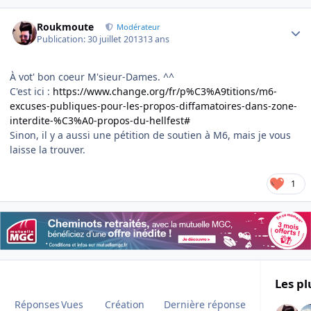
Author stats
Roukmoute
Modérateur
Publication:
30 juillet 2013
13 ans
À vot' bon coeur M'sieur-Dames. ^^
C'est ici :
https://www.change.org/fr/p%C3%A9titions/m6-
excuses-publiques-pour-les-propos-diffamatoires-dans-zone-
interdite-%C3%A0-propos-du-hellfest#
Sinon, il y a aussi une pétition de soutien à M6, mais je vous
laisse la trouver.
1
Les pl
Réponses
Vues
Création
Dernière réponse