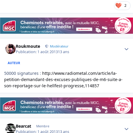
2
Author stats
Roukmoute
Modérateur
Publication:
1 août 2013
13 ans
AUTEUR
50000 signatures :
http://www.radiometal.com/article/la-
petition-demandant-des-excuses-publiques-de-m6-suite-a-
son-reportage-sur-le-hellfest-progresse,114857
Author stats
Bearcat
Membre
Publication:
1 août 2013
13 ans