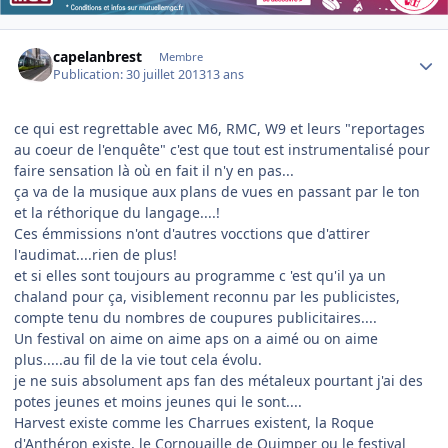
Author stats
capelanbrest
Membre
Publication:
30 juillet 2013
13 ans
ce qui est regrettable avec M6, RMC, W9 et leurs "reportages
au coeur de l'enquête" c'est que tout est instrumentalisé pour
faire sensation là où en fait il n'y en pas...
ça va de la musique aux plans de vues en passant par le ton
et la réthorique du langage....!
Ces émmissions n'ont d'autres vocctions que d'attirer
l'audimat....rien de plus!
et si elles sont toujours au programme c 'est qu'il ya un
chaland pour ça, visiblement reconnu par les publicistes,
compte tenu du nombres de coupures publicitaires....
Un festival on aime on aime aps on a aimé ou on aime
plus.....au fil de la vie tout cela évolu.
je ne suis absolument aps fan des métaleux pourtant j'ai des
potes jeunes et moins jeunes qui le sont....
Harvest existe comme les Charrues existent, la Roque
d'Anthéron existe, le Cornouaille de Quimper ou le festival