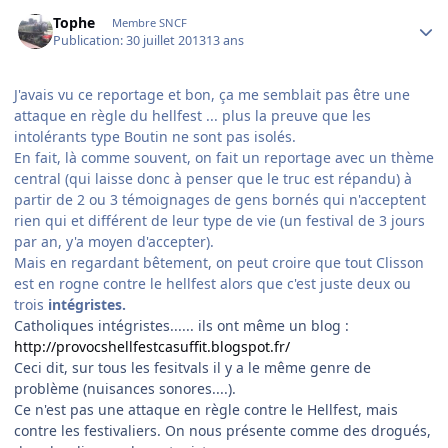
Author stats
Tophe
Membre SNCF
Publication:
30 juillet 2013
13 ans
J'avais vu ce reportage et bon, ça me semblait pas être une
attaque en règle du hellfest ... plus la preuve que les
intolérants type Boutin ne sont pas isolés.
En fait, là comme souvent, on fait un reportage avec un thème
central (qui laisse donc à penser que le truc est répandu) à
partir de 2 ou 3 témoignages de gens bornés qui n'acceptent
rien qui et différent de leur type de vie (un festival de 3 jours
par an, y'a moyen d'accepter).
Mais en regardant bêtement, on peut croire que tout Clisson
est en rogne contre le hellfest alors que c'est juste deux ou
trois
intégristes.
Catholiques intégristes...... ils ont même un blog :
http://provocshellfestcasuffit.blogspot.fr/
Ceci dit, sur tous les fesitvals il y a le même genre de
problème (nuisances sonores....).
Ce n'est pas une attaque en règle contre le Hellfest, mais
contre les festivaliers. On nous présente comme des drogués,