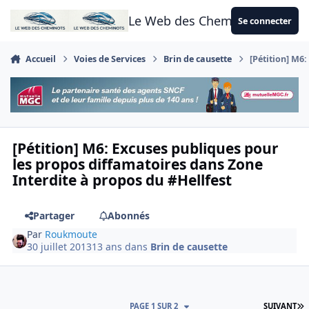
Aller au contenu
Le Web des Cheminots
Se connecter
Accueil
Voies de Services
Brin de causette
[Pétition] M6
[Pétition] M6: Excuses publiques pour
les propos diffamatoires dans Zone
Interdite à propos du #Hellfest
Partager
Abonnés
Par
Roukmoute
30 juillet 2013
13 ans
dans
Brin de causette
D
PAGE 1 SUR 2
SUIVANT