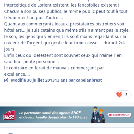
interceltique de Lorient existent, les fancofolies existent !
Chacun a son ou ses publics, le m^me public peut tout à tout
fréquenter l'un puis l'autre....
Quant aux commerçants locaux, prestataires bistrotiers voir
hôteliers... je suis cetains que même s'ils n'aiment pas le style,
le son, les gens qui viennen,t ils sont moins regardant sur la
couleur de l'argent qui gonfle leur tiroir caisse.....durant 2/4
jours.
Enfin ceux qui détestent sont souvnet ceux qui n'aime rien
sauf leur petite personne...
le contraire en ferait de mauvais commerçant par
excellence....
Modifié
30 juillet 2013
13 ans
par capelanbrest
3
Author stats