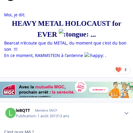
Moi, je dit:
HEAVY METAL HOLOCAUST for
EVER
...
Bearcat n'écoute que du METAL, du moment que c'est du bon
son
!!!
En ce moment, RAMMSTEIN à l'antenne
.
3
Author stats
leBQTT
Membre SNCF
Publication:
1 août 2013
13 ans
C'est quoi M6 ?