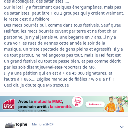
des alcooliques, des satanistes.....
Sur le lot il y a forcément quelques énergumpènes, mais pas
de satanistes, peut être 1 ou 2 groupes qui y croient vraiment,
le reste c'est du folklore.
Des mecs bourrés oui, comme dans tous festivals. Sauf qu'au
Hellfest, les mecs bourrés cuvent par terre et ne font chier
personne, je n'y ai jamais vu une bagarre en 7 ans. Il n'y a
qu'a voir les rues de Rennes cette année le soir de la
musique, un triste spectacle de gens pleins et agressifs. Il y a
de tout partout, ne mélangeons pas tout, mais le Hellfest est
un grand festival ou tout se passe bien, et pas comme décrit
par les soit-disant
journalistes
reporters de M6.
Il y a une pétition qui en est à + de 45 000 signatures, et
l'autre à 1 885.... L'église manque de fidèles ? w o u a r f !!
Ceci dit, je doute que M6 s'excuse
Author stats
Tophe
Membre SNCF