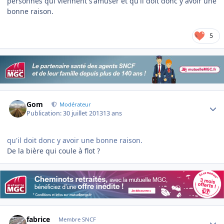
personnes qui viennent s'amuser et qu'il doit donc y avoir une
bonne raison.
5
Author stats
Gom
Modérateur
Publication:
30 juillet 2013
13 ans
qu'il doit donc y avoir une bonne raison.
De la bière qui coule à flot ?
Author stats
fabrice
Membre SNCF