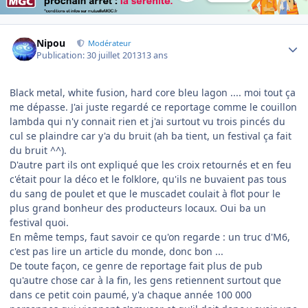
Author stats
Nipou
Modérateur
Publication:
30 juillet 2013
13 ans
Black metal, white fusion, hard core bleu lagon .... moi tout ça
me dépasse. J'ai juste regardé ce reportage comme le couillon
lambda qui n'y connait rien et j'ai surtout vu trois pincés du
cul se plaindre car y'a du bruit (ah ba tient, un festival ça fait
du bruit ^^).
D'autre part ils ont expliqué que les croix retournés et en feu
c'était pour la déco et le folklore, qu'ils ne buvaient pas tous
du sang de poulet et que le muscadet coulait à flot pour le
plus grand bonheur des producteurs locaux. Oui ba un
festival quoi.
En même temps, faut savoir ce qu'on regarde : un truc d'M6,
c'est pas lire un article du monde, donc bon ...
De toute façon, ce genre de reportage fait plus de pub
qu'autre chose car à la fin, les gens retiennent surtout que
dans ce petit coin paumé, y'a chaque année 100 000