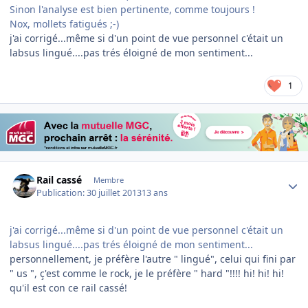
Sinon l'analyse est bien pertinente, comme toujours !
Nox, mollets fatigués ;-)
j'ai corrigé...même si d'un point de vue personnel c'était un
labsus lingué....pas trés éloigné de mon sentiment...
1
Author stats
Rail cassé
Membre
Publication:
30 juillet 2013
13 ans
j'ai corrigé...même si d'un point de vue personnel c'était un
labsus lingué....pas trés éloigné de mon sentiment...
personnellement, je préfère l'autre " lingué", celui qui fini par
" us ", ç'est comme le rock, je le préfère " hard "!!!! hi! hi! hi!
qu'il est con ce rail cassé!