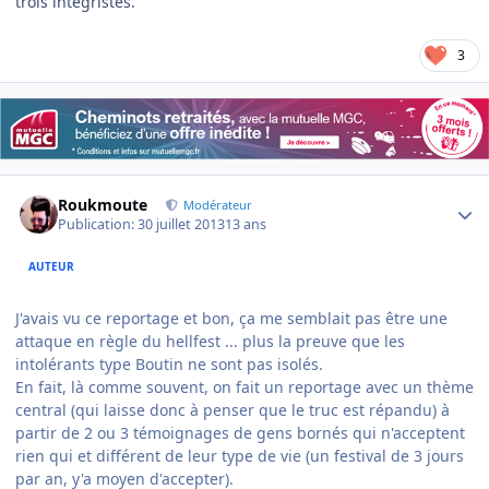
trois intégristes.
3
Author stats
Roukmoute
Modérateur
Publication:
30 juillet 2013
13 ans
AUTEUR
J'avais vu ce reportage et bon, ça me semblait pas être une
attaque en règle du hellfest ... plus la preuve que les
intolérants type Boutin ne sont pas isolés.
En fait, là comme souvent, on fait un reportage avec un thème
central (qui laisse donc à penser que le truc est répandu) à
partir de 2 ou 3 témoignages de gens bornés qui n'acceptent
rien qui et différent de leur type de vie (un festival de 3 jours
par an, y'a moyen d'accepter).