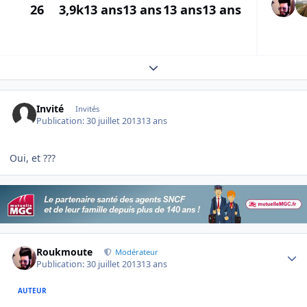
26
3,9k
13 ans
13 ans
13 ans
13 ans
Expand topic overview
Invité
Invités
Publication:
30 juillet 2013
13 ans
Oui, et ???
Author stats
Roukmoute
Modérateur
Publication:
30 juillet 2013
13 ans
AUTEUR