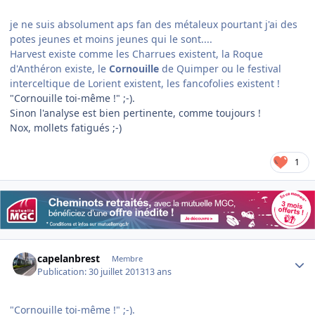
je ne suis absolument aps fan des métaleux pourtant j'ai des
potes jeunes et moins jeunes qui le sont....
Harvest existe comme les Charrues existent, la Roque
d'Anthéron existe, le
Cornouille
de Quimper ou le festival
interceltique de Lorient existent, les fancofolies existent !
"Cornouille toi-même !" ;-).
Sinon l'analyse est bien pertinente, comme toujours !
Nox, mollets fatigués ;-)
1
Author stats
capelanbrest
Membre
Publication:
30 juillet 2013
13 ans
"Cornouille toi-même !" ;-).