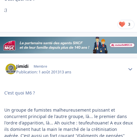
;)
3
Author stats
Jimidi
Membre
Publication:
1 août 2013
13 ans
C'est quoi M6 ?
Un groupe de fumistes malheureusement puissant et
concurrent principal de l'autre groupe, là... le premier dans
l'ordre d'apparition, là... Ah ouiche : teufeuhouane! A eux deux
ils dominent haut la main le marché de la crétinisation
avérée. C'est aussi un fort courant "d'aliments de pensées"