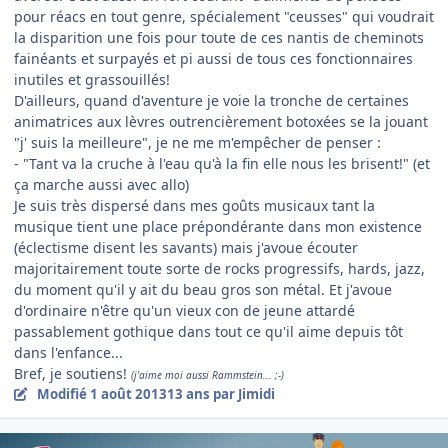
pour réacs en tout genre, spécialement "ceusses" qui voudrait
la disparition une fois pour toute de ces nantis de cheminots
fainéants et surpayés et pi aussi de tous ces fonctionnaires
inutiles et grassouillés!
D'ailleurs, quand d'aventure je voie la tronche de certaines
animatrices aux lèvres outrencièrement botoxées se la jouant
"j' suis la meilleure", je ne me m'empêcher de penser :
- "Tant va la cruche à l'eau qu'à la fin elle nous les brisent!" (et
ça marche aussi avec allo)
Je suis très dispersé dans mes goûts musicaux tant la
musique tient une place prépondérante dans mon existence
(éclectisme disent les savants) mais j'avoue écouter
majoritairement toute sorte de rocks progressifs, hards, jazz,
du moment qu'il y ait du beau gros son métal. Et j'avoue
d'ordinaire n'être qu'un vieux con de jeune attardé
passablement gothique dans tout ce qu'il aime depuis tôt
dans l'enfance...
Bref, je soutiens!
(j'aime moi aussi Rammstein... ;-)
Modifié
1 août 2013
13 ans
par Jimidi