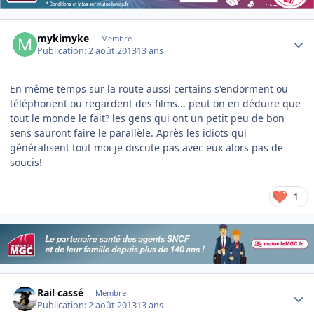
Author stats
mykimyke
Membre
Publication:
2 août 2013
13 ans
En même temps sur la route aussi certains s'endorment ou
téléphonent ou regardent des films... peut on en déduire que
tout le monde le fait? les gens qui ont un petit peu de bon
sens sauront faire le parallèle. Après les idiots qui
généralisent tout moi je discute pas avec eux alors pas de
soucis!
1
Author stats
Rail cassé
Membre
Publication:
2 août 2013
13 ans