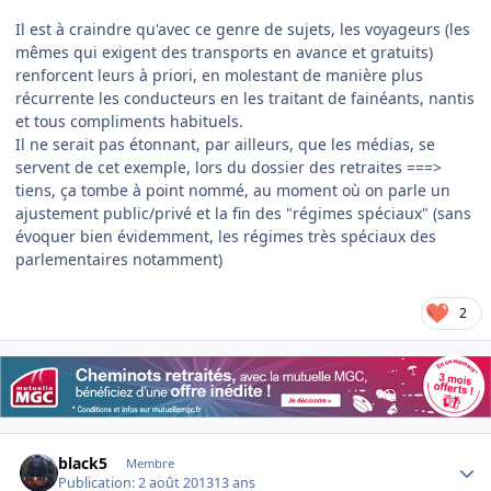
Il est à craindre qu'avec ce genre de sujets, les voyageurs (les
mêmes qui exigent des transports en avance et gratuits)
renforcent leurs à priori, en molestant de manière plus
récurrente les conducteurs en les traitant de fainéants, nantis
et tous compliments habituels.
Il ne serait pas étonnant, par ailleurs, que les médias, se
servent de cet exemple, lors du dossier des retraites ===>
tiens, ça tombe à point nommé, au moment où on parle un
ajustement public/privé et la fin des "régimes spéciaux" (sans
évoquer bien évidemment, les régimes très spéciaux des
parlementaires notamment)
2
Author stats
black5
Membre
Publication:
2 août 2013
13 ans