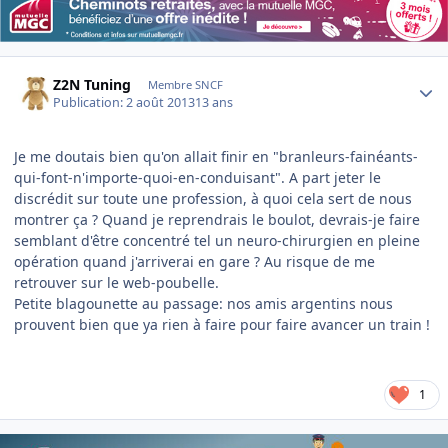
Author stats
Z2N Tuning
Membre SNCF
Publication:
2 août 2013
13 ans
Je me doutais bien qu'on allait finir en "branleurs-fainéants-
qui-font-n'importe-quoi-en-conduisant". A part jeter le
discrédit sur toute une profession, à quoi cela sert de nous
montrer ça ? Quand je reprendrais le boulot, devrais-je faire
semblant d'être concentré tel un neuro-chirurgien en pleine
opération quand j'arriverai en gare ? Au risque de me
retrouver sur le web-poubelle.
Petite blagounette au passage: nos amis argentins nous
prouvent bien que ya rien à faire pour faire avancer un train !
1