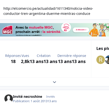
http://elcomercio.pe/actualidad/1611340/noticia-video-
conductor-tren-argentina-duerme-mientras-conduce
Les pl
Réponses
Vues
Création
Dernière réponse
18
2,8k
13 ans
13 ans
13 ans
13 ans
Expand topic overview
Invité necroshine
Invités
Publication:
1 août 2013
13 ans