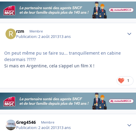
Author stats
rzm
Membre
Publication:
2 août 2013
13 ans
On peut même pu se faire su... tranquillement en cabine
desormais ?????
Si mais en Argentine, cela s'appel un film X !
1
Author stats
Greg4546
Membre
Publication:
2 août 2013
13 ans