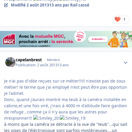
Modifié
2 août 2013
13 ans
par Rail cassé
1
Author stats
capelanbrest
Membre
Publication:
2 août 2013
13 ans
Je n'ai pas d'idée reçues sur ce métier!!!il n'existe pas de sous
métier! le terme que j'ai employé n'est peut être pas opportun
je l'admet.
Donc, quand j'aurais montré ma teub à la caméra installée en
cabine,et une fois viré, j'irais à 4000 m d'altitude faire gardien
de refuge , comme ça il n'y aura que les astres pour
m'espionner!!!
à moins que la caméra se détracte à la vue de "teub"...qui sait
les voies de l'éléctronique sont parfois mystérieuses....un