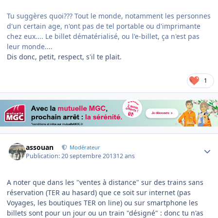
Tu suggères quoi??? Tout le monde, notamment les personnes
d'un certain age, n'ont pas de tel portable ou d'imprimante
chez eux.... Le billet dématérialisé, ou l'e-billet, ça n'est pas
leur monde....
Dis donc, petit, respect, s'il te plait.
1
Author stats
assouan
Modérateur
Publication:
20 septembre 2013
12 ans
A noter que dans les "ventes à distance" sur des trains sans
réservation (TER au hasard) que ce soit sur internet (pas
Voyages, les boutiques TER on line) ou sur smartphone les
billets sont pour un jour ou un train "désigné" : donc tu n'as