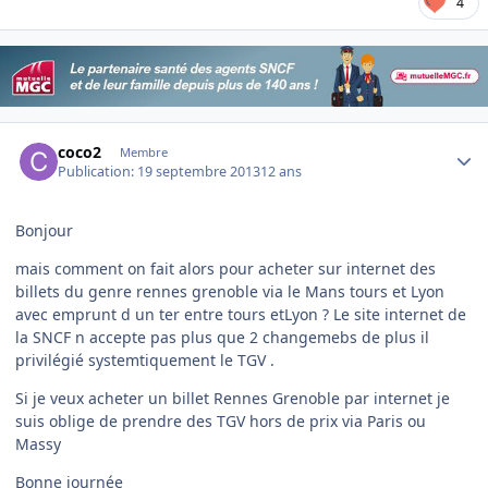
4
Author stats
coco2
Membre
Publication:
19 septembre 2013
12 ans
Bonjour
mais comment on fait alors pour acheter sur internet des
billets du genre rennes grenoble via le Mans tours et Lyon
avec emprunt d un ter entre tours etLyon ? Le site internet de
la SNCF n accepte pas plus que 2 changemebs de plus il
privilégié systemtiquement le TGV .
Si je veux acheter un billet Rennes Grenoble par internet je
suis oblige de prendre des TGV hors de prix via Paris ou
Massy
Bonne journée