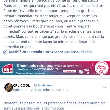
dernière minute en période de pointe un vendredi soir...)
Dans les gares qui n'ont pas été rénovées depuis des lustres
faute de TGV (celle de Rouen par exemple), les guichets
"départ immédiat" existent toujours. Exception parmi les
gares rénovées : Paris gare de Lyon, où il faut prendre un
ticket comme à la boucherie et choisir entre "départ
immédiat" ou "autres départs" sur la machine délivrant ces
tickets. Mais ça ne change pas grand chose finalement car là
bas, on attend de toute façon 30 min, que le départ soit
immédiat ou pas...
Modifié
20 septembre 2013
12 ans
par Arnaud68800
Author stats
CRL COOL
Modérateur
Publication:
20 septembre 2013
12 ans
N'infantilise pas toutes les personnes âgées: des trentenaires
sont aussi perdus par la technologie