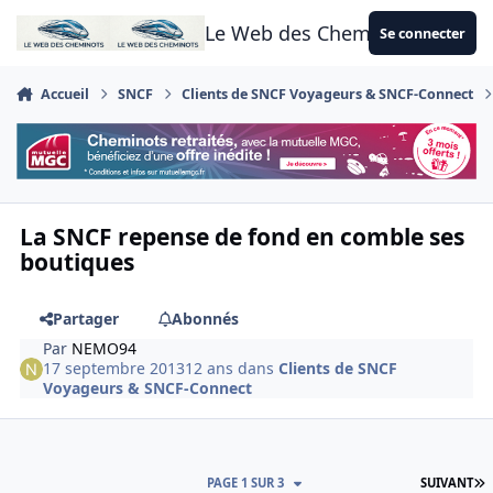
Aller au contenu
Le Web des Cheminots
Se connecter
Accueil
SNCF
Clients de SNCF Voyageurs & SNCF-Connect
La SNCF repense de fond en comble ses
boutiques
Partager
Abonnés
Par
NEMO94
17 septembre 2013
12 ans
dans
Clients de SNCF
Voyageurs & SNCF-Connect
D
PAGE 1 SUR 3
SUIVANT