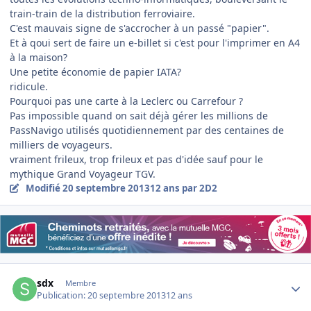
train-train de la distribution ferroviaire.
C'est mauvais signe de s'accrocher à un passé "papier".
Et à qoui sert de faire un e-billet si c'est pour l'imprimer en A4
à la maison?
Une petite économie de papier IATA?
ridicule.
Pourquoi pas une carte à la Leclerc ou Carrefour ?
Pas impossible quand on sait déjà gérer les millions de
PassNavigo utilisés quotidiennement par des centaines de
milliers de voyageurs.
vraiment frileux, trop frileux et pas d'idée sauf pour le
mythique Grand Voyageur TGV.
Modifié
20 septembre 2013
12 ans
par 2D2
Author stats
sdx
Membre
Publication:
20 septembre 2013
12 ans