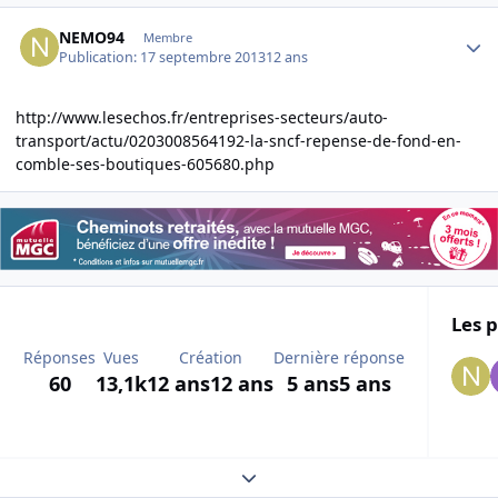
Author stats
NEMO94
Membre
Publication:
17 septembre 2013
12 ans
http://www.lesechos.fr/entreprises-secteurs/auto-
transport/actu/0203008564192-la-sncf-repense-de-fond-en-
comble-ses-boutiques-605680.php
Les p
Réponses
Vues
Création
Dernière réponse
60
13,1k
12 ans
12 ans
5 ans
5 ans
Expand topic overview