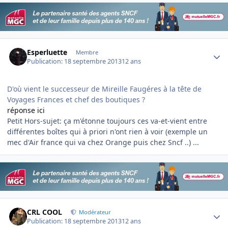
Author stats
Esperluette
Membre
Publication:
18 septembre 2013
12 ans
D'où vient le successeur de Mireille Faugéres à la tête de
Voyages Frances et chef des boutiques ?
réponse ici
Petit Hors-sujet: ça m'étonne toujours ces va-et-vient entre
différentes boîtes qui à priori n'ont rien à voir (exemple un
mec d'Air france qui va chez Orange puis chez Sncf ..) ...
Author stats
CRL COOL
Modérateur
Publication:
18 septembre 2013
12 ans