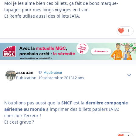
Moi je les aime bien ces billets, ça fait de bons marque-
tapages pour mes longs voyages en train.
Et Renfe utilise aussi des billets IATA.
1
Author stats
assouan
Modérateur
Publication:
19 septembre 2013
12 ans
N'oublions pas aussi que la
SNCF
est la
dernière compagnie
aérienne au monde
a imprimer des billets papiers IATA:
chercher l'erreur !
Et c'est grave ?