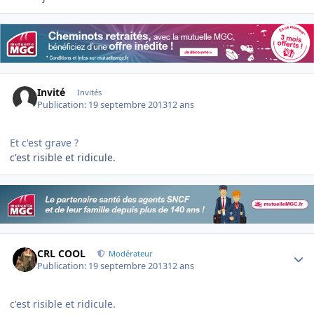
Invité
Invités
Publication:
19 septembre 2013
12 ans
Et c'est grave ?
c'est risible et ridicule.
Author stats
CRL COOL
Modérateur
Publication:
19 septembre 2013
12 ans
c'est risible et ridicule.