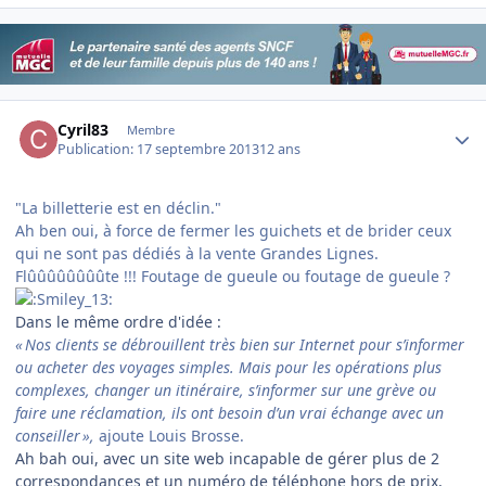
Author stats
Cyril83
Membre
Publication:
17 septembre 2013
12 ans
"La billetterie est en déclin."
Ah ben oui, à force de fermer les guichets et de brider ceux
qui ne sont pas dédiés à la vente Grandes Lignes.
Flûûûûûûûûte !!! Foutage de gueule ou foutage de gueule ?
Dans le même ordre d'idée :
« Nos clients se débrouillent très bien sur Internet pour s’informer
ou acheter des voyages simples. Mais pour les opérations plus
complexes, changer un itinéraire, s’informer sur une grève ou
faire une réclamation, ils ont besoin d’un vrai échange avec un
conseiller »,
ajoute Louis Brosse.
Ah bah oui, avec un site web incapable de gérer plus de 2
correspondances et un numéro de téléphone hors de prix,