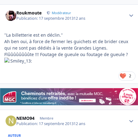
Author stats
Roukmoute
Modérateur
Publication:
17 septembre 2013
12 ans
"La billetterie est en déclin."
Ah ben oui, à force de fermer les guichets et de brider ceux
qui ne sont pas dédiés à la vente Grandes Lignes.
Flûûûûûûûûte !!! Foutage de gueule ou foutage de gueule ?
2
Author stats
NEMO94
Membre
Publication:
17 septembre 2013
12 ans
AUTEUR