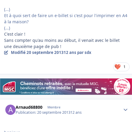
(...)
Et à quoi sert de faire un e-billet si c'est pour l'imprimer en A4
à la maison?
(...)
C'est clair !
Sans compter qu'au moins au début, il venait avec le billet
une deuxième page de pub !
Modifié
20 septembre 2013
12 ans
par sdx
1
Author stats
Arnaud68800
Membre
Publication:
20 septembre 2013
12 ans