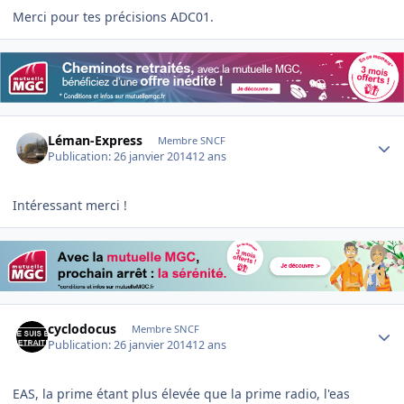
Merci pour tes précisions ADC01.
Author stats
Léman-Express
Membre SNCF
Publication:
26 janvier 2014
12 ans
Intéressant merci !
Author stats
cyclodocus
Membre SNCF
Publication:
26 janvier 2014
12 ans
EAS, la prime étant plus élevée que la prime radio, l'eas