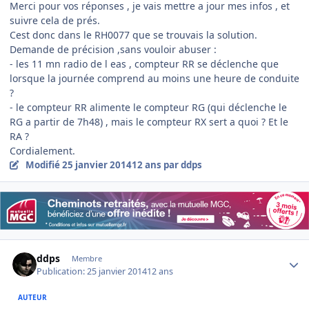
Merci pour vos réponses , je vais mettre a jour mes infos , et
suivre cela de prés.
Cest donc dans le RH0077 que se trouvais la solution.
Demande de précision ,sans vouloir abuser :
- les 11 mn radio de l eas , compteur RR se déclenche que
lorsque la journée comprend au moins une heure de conduite
?
- le compteur RR alimente le compteur RG (qui déclenche le
RG a partir de 7h48) , mais le compteur RX sert a quoi ? Et le
RA ?
Cordialement.
Modifié
25 janvier 2014
12 ans
par ddps
Author stats
ddps
Membre
Publication:
25 janvier 2014
12 ans
AUTEUR