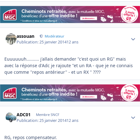
Author stats
assouan
Modérateur
Publication:
25 janvier 2014
12 ans
Euuuuuuh.......... j'allais demander "c'est quoi un RG" mais
avec la réponse d'Adc je rajoute "et un RA - que je ne connais
que comme "repos antérieur" - et un RX " ????
Author stats
ADC01
Membre SNCF
Publication:
25 janvier 2014
12 ans
RG, repos compensateur.