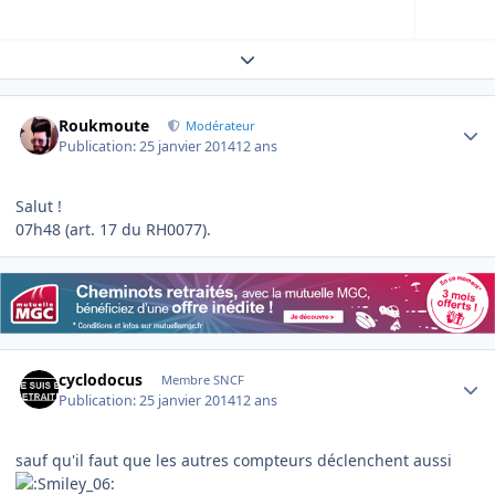
Expand topic overview
Author stats
Roukmoute
Modérateur
Publication:
25 janvier 2014
12 ans
Salut !
07h48 (art. 17 du RH0077).
Author stats
cyclodocus
Membre SNCF
Publication:
25 janvier 2014
12 ans
sauf qu'il faut que les autres compteurs déclenchent aussi