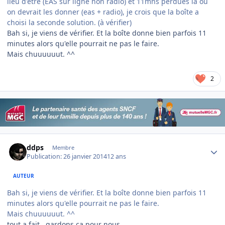
lieu d'être (EAS sur ligne non radio) et 11mns perdues là où
on devrait les donner (eas + radio), je crois que la boîte a
choisi la seconde solution. (à vérifier)
Bah si, je viens de vérifier. Et la boîte donne bien parfois 11
minutes alors qu'elle pourrait ne pas le faire.
Mais chuuuuuut. ^^
2
Author stats
ddps
Membre
Publication:
26 janvier 2014
12 ans
AUTEUR
Bah si, je viens de vérifier. Et la boîte donne bien parfois 11
minutes alors qu'elle pourrait ne pas le faire.
Mais chuuuuuut. ^^
tout a fait , gardons ca pour nous