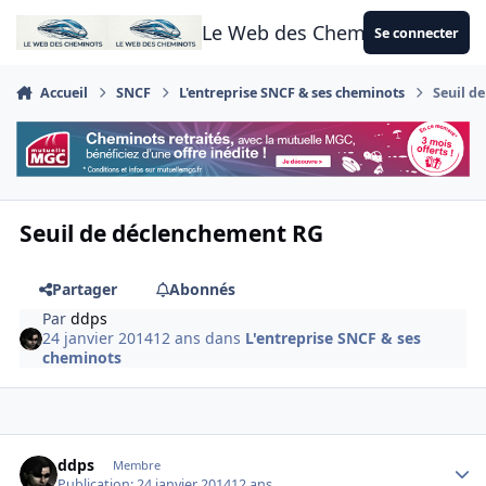
Aller au contenu
Le Web des Cheminots
Se connecter
Accueil
SNCF
L'entreprise SNCF & ses cheminots
Seuil d
Seuil de déclenchement RG
Partager
Abonnés
Par
ddps
24 janvier 2014
12 ans
dans
L'entreprise SNCF & ses
cheminots
Author stats
ddps
Membre
Publication:
24 janvier 2014
12 ans