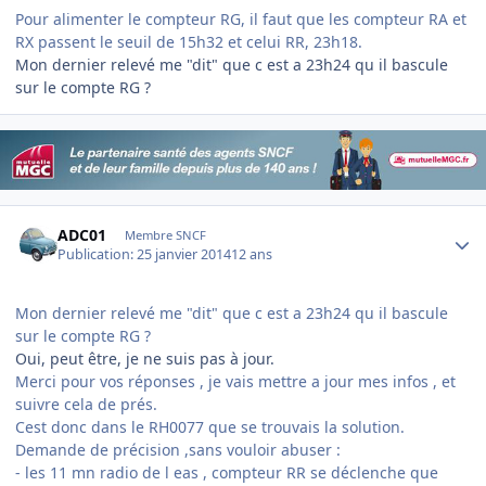
Pour alimenter le compteur RG, il faut que les compteur RA et
RX passent le seuil de 15h32 et celui RR, 23h18.
Mon dernier relevé me "dit" que c est a 23h24 qu il bascule
sur le compte RG ?
Author stats
ADC01
Membre SNCF
Publication:
25 janvier 2014
12 ans
Mon dernier relevé me "dit" que c est a 23h24 qu il bascule
sur le compte RG ?
Oui, peut être, je ne suis pas à jour.
Merci pour vos réponses , je vais mettre a jour mes infos , et
suivre cela de prés.
Cest donc dans le RH0077 que se trouvais la solution.
Demande de précision ,sans vouloir abuser :
- les 11 mn radio de l eas , compteur RR se déclenche que