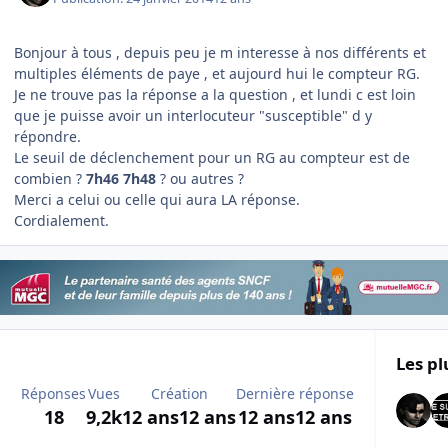
Bonjour à tous , depuis peu je m interesse à nos différents et
multiples éléments de paye , et aujourd hui le compteur RG.
Je ne trouve pas la réponse a la question , et lundi c est loin
que je puisse avoir un interlocuteur "susceptible" d y
répondre.
Le seuil de déclenchement pour un RG au compteur est de
combien ?
7h46 7h48
? ou autres ?
Merci a celui ou celle qui aura LA réponse.
Cordialement.
Les pl
Réponses
Vues
Création
Dernière réponse
18
9,2k
12 ans
12 ans
12 ans
12 ans