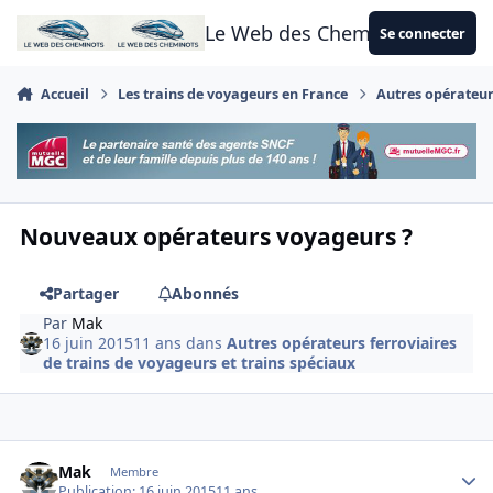
Aller au contenu
Le Web des Cheminots
Se connecter
Accueil
Les trains de voyageurs en France
Autres opérateurs
Nouveaux opérateurs voyageurs ?
Partager
Abonnés
Par
Mak
16 juin 2015
11 ans
dans
Autres opérateurs ferroviaires
de trains de voyageurs et trains spéciaux
Author stats
Mak
Membre
Publication:
16 juin 2015
11 ans