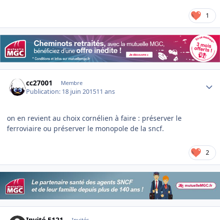
1
Author stats
cc27001
Membre
Publication:
18 juin 2015
11 ans
on en revient au choix cornélien à faire : préserver le
ferroviaire ou préserver le monopole de la sncf.
2
Invité 5121
Invités