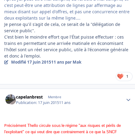
c'est peut-être une attribution de lignes par affermage au
mieux disant sur appel d'offres, et pas une concurrence entre
deux exploitants sur la même ligne....
​Je pense qu'il s'agit de cela, ce serait de la "délégation de
service public".
C'est bien le moindre effort que l'État puisse effectuer : ces
trains en permettant une arrivée matinale en économisant
l'hôtel sont un réel service public, utile à l'économie générale
et donc à l'emploi.
Modifié
17 juin 2015
11 ans
par Mak
1
Author stats
capelanbrest
Membre
Publication:
17 juin 2015
11 ans
Pr
ous le r
écisément Thello circule s
égime "aux risques et périls de
l'exploitant" ce qui veut dire que contrairement à ce que la SNCF