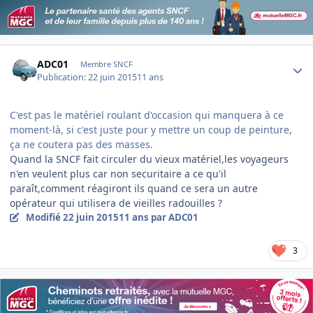
Author stats
ADC01
Membre SNCF
Publication:
22 juin 2015
11 ans
C'est pas le matériel roulant d'occasion qui manquera à ce
moment-là, si c'est juste pour y mettre un coup de peinture,
ça ne coutera pas des masses.
Quand la SNCF fait circuler du vieux matériel,les voyageurs
n'en veulent plus car non securitaire a ce qu'il
paraît,comment réagiront ils quand ce sera un autre
opérateur qui utilisera de vieilles radouilles ?
Modifié
22 juin 2015
11 ans
par ADC01
3