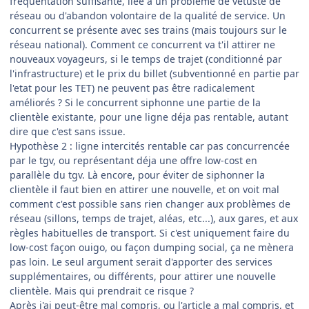
fréquentation suffisante, liée à un problème de vétusté de
réseau ou d'abandon volontaire de la qualité de service. Un
concurrent se présente avec ses trains (mais toujours sur le
réseau national). Comment ce concurrent va t'il attirer ne
nouveaux voyageurs, si le temps de trajet (conditionné par
l'infrastructure) et le prix du billet (subventionné en partie par
l'etat pour les TET) ne peuvent pas être radicalement
améliorés ? Si le concurrent siphonne une partie de la
clientèle existante, pour une ligne déja pas rentable, autant
dire que c'est sans issue.
Hypothèse 2 : ligne intercités rentable car pas concurrencée
par le tgv, ou représentant déja une offre low-cost en
parallèle du tgv. Là encore, pour éviter de siphonner la
clientèle il faut bien en attirer une nouvelle, et on voit mal
comment c'est possible sans rien changer aux problèmes de
réseau (sillons, temps de trajet, aléas, etc...), aux gares, et aux
règles habituelles de transport. Si c'est uniquement faire du
low-cost façon ouigo, ou façon dumping social, ça ne mènera
pas loin. Le seul argument serait d'apporter des services
supplémentaires, ou différents, pour attirer une nouvelle
clientèle. Mais qui prendrait ce risque ?
Après j'ai peut-être mal compris, ou l'article a mal compris, et