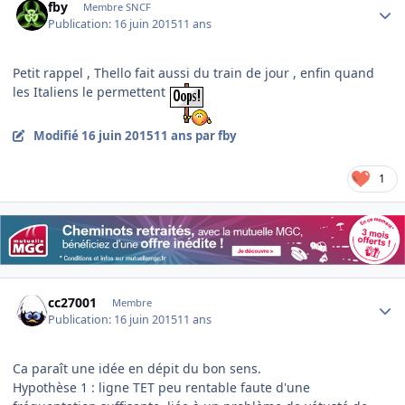
fby
Membre SNCF
Publication:
16 juin 2015
11 ans
Petit rappel , Thello fait aussi du train de jour , enfin quand
les Italiens le permettent
Modifié
16 juin 2015
11 ans
par fby
1
Author stats
cc27001
Membre
Publication:
16 juin 2015
11 ans
Ca paraît une idée en dépit du bon sens.
Hypothèse 1 : ligne TET peu rentable faute d'une