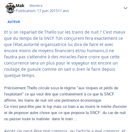
Author stats
Mak
Membre
Publication:
17 juin 2015
11 ans
AUTEUR
Et si on reparlait de Thello sur les trains de nuit ? C'est mieux
que du temps de la SNCF ?Un conçurent fera exactement ce
que l'état,autorité organisatrice lui dira de faire et avec
encore moins de moyens financiers et/ou humains,il ne
faudra pas s'attendre à des miracles.Faire croire que cette
concurrence sera un plus pour le voyageur est encore un
routage de gueule comme on sait si bien le faire depuis
quelque temps.
Pr
ous le r
écisément Thello circule s
égime "aux risques et périls de
l'exploitant" ce qui veut dire que contrairement à ce que la SNCF
affirme, les trains de nuit ont une pertinence économique.
Ce n'est peut-être pas le top mais ce train a au moins le mérite d'exister
et de proposer autre chose que ce que propose la SNCF: du car de nuit
ou passer toute la matinée dans le train ...
Après j'ai peut-être mal compris, ou l'article a mal compris, et