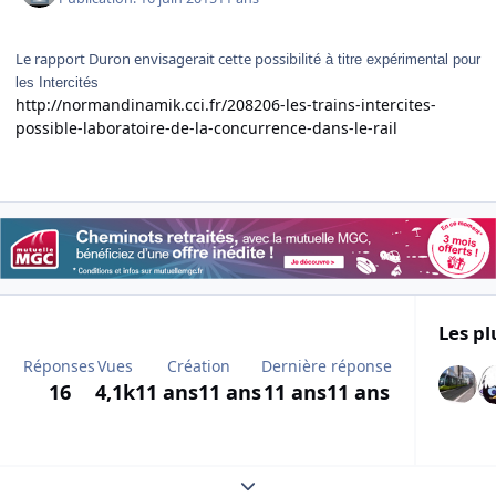
Le rapport Duron envisagerait cette possibilit
é à titre expérimental pour
les Intercités
http://normandinamik.cci.fr/208206-les-trains-intercites-
possible-laboratoire-de-la-concurrence-dans-le-rail
Les pl
Réponses
Vues
Création
Dernière réponse
16
4,1k
11 ans
11 ans
11 ans
11 ans
Expand topic overview