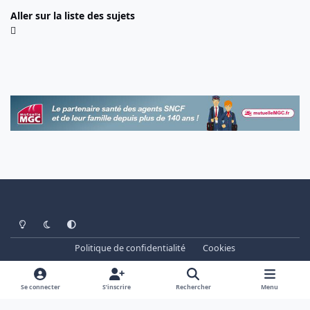
Aller sur la liste des sujets
Light Mode
Dark Mode
System Preference
Politique de confidentialité
Cookies
www.cheminots.net - Forum Libre depuis 2003
Powered by
Invision Community
Se connecter
S’inscrire
Rechercher
Menu