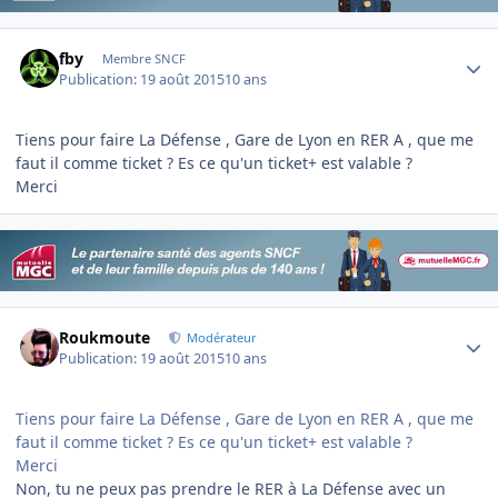
Author stats
fby
Membre SNCF
Publication:
19 août 2015
10 ans
Tiens pour faire La Défense , Gare de Lyon en RER A , que me
faut il comme ticket ? Es ce qu'un ticket+ est valable ?
Merci
Author stats
Roukmoute
Modérateur
Publication:
19 août 2015
10 ans
Tiens pour faire La Défense , Gare de Lyon en RER A , que me
faut il comme ticket ? Es ce qu'un ticket+ est valable ?
Merci
Non, tu ne peux pas prendre le RER à La Défense avec un