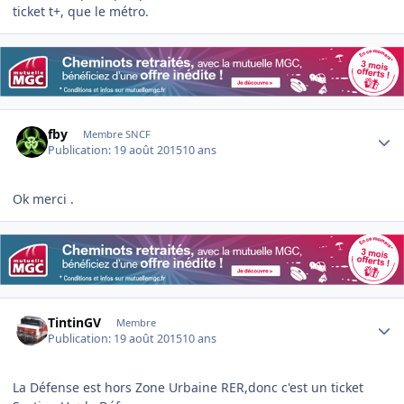
ticket t+, que le métro.
Author stats
fby
Membre SNCF
Publication:
19 août 2015
10 ans
Ok merci .
Author stats
TintinGV
Membre
Publication:
19 août 2015
10 ans
La Défense est hors Zone Urbaine RER,donc c'est un ticket