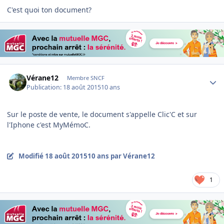
C'est quoi ton document?
Author stats
Vérane12
Membre SNCF
Publication:
18 août 2015
10 ans
Sur le poste de vente, le document s'appelle Clic'C et sur
l'Iphone c'est MyMémoC.
Modifié
18 août 2015
10 ans
par Vérane12
1