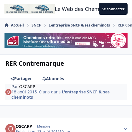
Aller au contenu
Le Web des Cheminots
Se connecter
Accueil
SNCF
L'entreprise SNCF & ses cheminots
RER Co
RER Contremarque
Partager
Abonnés
Par
OSCARP
18 août 2015
10 ans
dans
L'entreprise SNCF & ses
cheminots
Author stats
OSCARP
Membre
Publication:
18 août 2015
10 ans