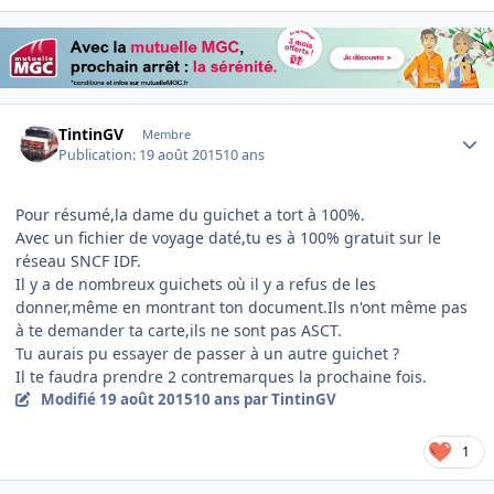
Author stats
TintinGV
Membre
Publication:
19 août 2015
10 ans
Pour résumé,la dame du guichet a tort à 100%.
Avec un fichier de voyage daté,tu es à 100% gratuit sur le
réseau SNCF IDF.
Il y a de nombreux guichets où il y a refus de les
donner,même en montrant ton document.Ils n'ont même pas
à te demander ta carte,ils ne sont pas ASCT.
Tu aurais pu essayer de passer à un autre guichet ?
Il te faudra prendre 2 contremarques la prochaine fois.
Modifié
19 août 2015
10 ans
par TintinGV
1