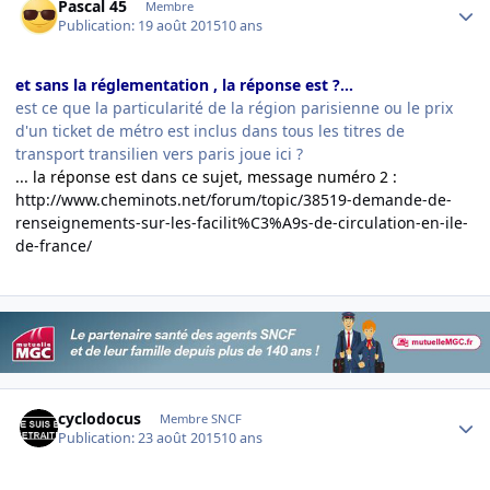
Pascal 45
Membre
Publication:
19 août 2015
10 ans
et sans la réglementation , la réponse est ?...
est ce que la particularité de la région parisienne ou le prix
d'un ticket de métro est inclus dans tous les titres de
transport transilien vers paris joue ici ?
... la réponse est dans ce sujet, message numéro 2 :
http://www.cheminots.net/forum/topic/38519-demande-de-
renseignements-sur-les-facilit%C3%A9s-de-circulation-en-ile-
de-france/
Author stats
cyclodocus
Membre SNCF
Publication:
23 août 2015
10 ans