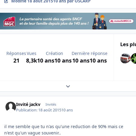
Modifié
18 août 2015
10 ans
par OSCARP
Les pl
Réponses
Vues
Création
Dernière réponse
21
8,3k
10 ans
10 ans
10 ans
10 ans
Expand topic overview
Invité jackv
Invités
Publication:
18 août 2015
10 ans
il me semble que tu n'as qu'une reduction de 90% mais ce
n'est qu'un vague souvenir..