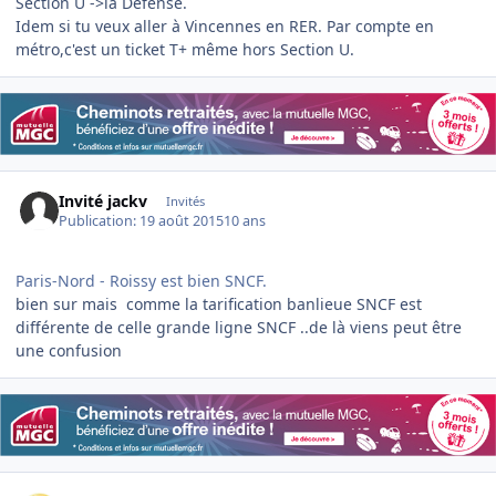
Section U ->la Défense.
Idem si tu veux aller à Vincennes en RER. Par compte en
métro,c'est un ticket T+ même hors Section U.
Invité jackv
Invités
Publication:
19 août 2015
10 ans
Paris-Nord - Roissy est bien SNCF.
bien sur mais comme la tarification banlieue SNCF est
différente de celle grande ligne SNCF ..de là viens peut être
une confusion
Author stats