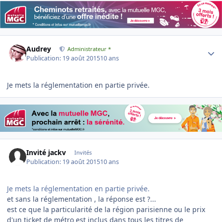
Author stats
Audrey
Administrateur *
Publication:
19 août 2015
10 ans
Je mets la réglementation en partie privée.
Invité jackv
Invités
Publication:
19 août 2015
10 ans
Je mets la réglementation en partie privée.
et sans la réglementation , la réponse est ?...
est ce que la particularité de la région parisienne ou le prix
d'un ticket de métro est inclus dans tous les titres de