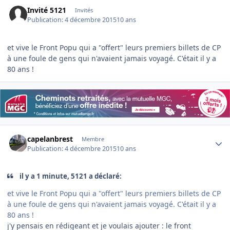
Invité 5121
Invités
Publication:
4 décembre 2015
10 ans
et vive le Front Popu qui a "offert" leurs premiers billets de CP
à une foule de gens qui n'avaient jamais voyagé. C'était il y a
80 ans !
Author stats
capelanbrest
Membre
Publication:
4 décembre 2015
10 ans
il y a 1 minute, 5121 a déclaré:
et vive le Front Popu qui a "offert" leurs premiers billets de CP
à une foule de gens qui n'avaient jamais voyagé. C'était il y a
80 ans !
j'y pensais en rédigeant et je voulais ajouter : le front