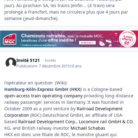
jour). Au prochain SA, les trains (enfin... LE train) sera
prolongé à Francfort, mais ne circulera plus que 4 jours par
semaine (jeud-dimanche).
Invité 5121
Invités
Publication:
7 décembre 2015
10 ans
l'opérateur en question (Wiki):
Hamburg-Köln-Express GmbH (HKX)
is a Cologne-based
open-access
train operating company
providing long-distance
railway passenger services in Germany. It was founded in
October 2009 as a joint venture by
Railroad Development
Corporation
(RDC) Deutschland GmbH, an affiliate of USA-
based
Railroad Development Corp.
,
Locomore rail GmbH & CO
.
KG, and British railway investor
Michael Schabas
HKX est donc une filiale de RDC, le monstre gluant qui