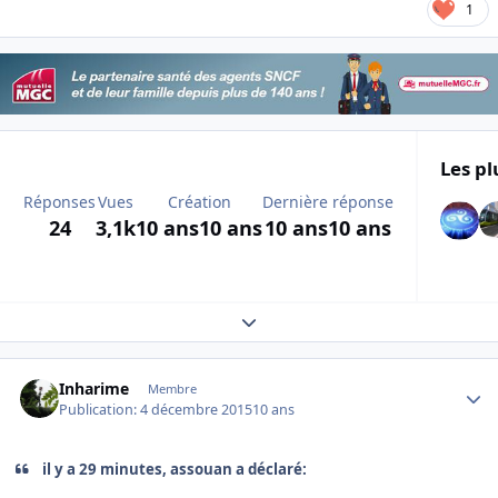
1
Les pl
Réponses
Vues
Création
Dernière réponse
24
3,1k
10 ans
10 ans
10 ans
10 ans
Expand topic overview
Author stats
Inharime
Membre
Publication:
4 décembre 2015
10 ans
il y a 29 minutes, assouan a déclaré: