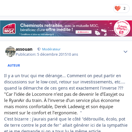
2
Author stats
assouan
Modérateur
Publication:
5 décembre 2015
10 ans
AUTEUR
Il y a un truc qui me dérange... Comment on peut partir en
discussions sur le low-cost, retour sur investissements, etc....
quand la démarche de ces gens est exactement l'inverse ???
"Car l’idée de Locomore n’est pas de devenir le d’Easyjet ou
le RyanAir du train. À l'inverse d’un service plus économe
mais moins confortable, Derek Ladewig et son équipe
misent sur le confort et l’ergonomie.
"
C'est bizarre : j'aurais parié que le côté "débrouille, écolo, pot
de terre contre le pot de fer" allait générer ici de la sympathie
et je me demande si on a tous lu le même article...