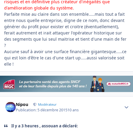
risques et en définitive plus créateur d'inégaités que
d'amélioration globale du systѐme.
Parfaite mise au claire dans son ensemble.....mais tout a fait
entre nous quelle entreprise, digne de ce nom, donc devant
générer du profit pour exister et croitre (éventuellement),
ferait autrement et irait attaquer l'opérateur historique sur
des segments que lui seul maitrise et tient d'une main de fer
?
Aucune sauf à avoir une surface financière gigantesque.....ce
qui est loin d'être le cas d'une start up.....aussi valorisée soit
elle !
Author stats
Nipou
Modérateur
Publication:
5 décembre 2015
10 ans
Il y a 3 heures , assouan a déclaré: