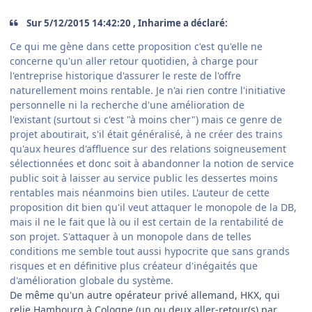
Sur 5/12/2015 14:42:20 , Inharime a déclaré:
Ce qui me gѐne dans cette proposition c'est qu'elle ne
concerne qu'un aller retour quotidien, à charge pour
l'entreprise historique d'assurer le reste de l'offre
naturellement moins rentable. Je n'ai rien contre l'initiative
personnelle ni la recherche d'une amélioration de
l'existant (surtout si c'est "à moins cher") mais ce genre de
projet aboutirait, s'il était généralisé, à ne créer des trains
qu'aux heures d'affluence sur des relations soigneusement
sélectionnées et donc soit à abandonner la notion de service
public soit à laisser au service public les dessertes moins
rentables mais néanmoins bien utiles. L'auteur de cette
proposition dit bien qu'il veut attaquer le monopole de la DB,
mais il ne le fait que là ou il est certain de la rentabilité de
son projet. S'attaquer à un monopole dans de telles
conditions me semble tout aussi hypocrite que sans grands
risques et en définitive plus créateur d'inégaités que
d'amélioration globale du systѐme.
De même qu'un autre opérateur privé allemand, HKX, qui
relie Hambourg à Cologne (un ou deux aller-retour(s) par