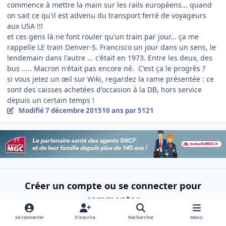
commence à mettre la main sur les rails européens... quand
on sait ce qu'il est advenu du transport ferré de voyageurs
aux USA !!!
et ces gens là ne font rouler qu'un train par jour... ça me
rappelle LE train Denver-S. Francisco un jour dans un sens, le
lendemain dans l'autre ... c'était en 1973. Entre les deux, des
bus ..... Macron n'était pas encore né. C'est ça le progrès ?
si vous jetez un œil sur Wiki, regardez la rame présentée : ce
sont des caisses achetées d'occasion à la DB, hors service
depuis un certain temps !
Modifié
7 décembre 2015
10 ans
par 5121
Créer un compte ou se connecter pour
commenter
Se connecter
S’inscrire
Rechercher
Menu