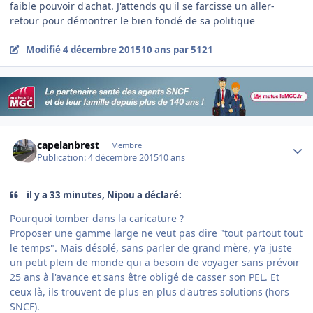
faible pouvoir d'achat. J'attends qu'il se farcisse un aller-
retour pour démontrer le bien fondé de sa politique
Modifié
4 décembre 2015
10 ans
par 5121
Author stats
capelanbrest
Membre
Publication:
4 décembre 2015
10 ans
il y a 33 minutes, Nipou a déclaré:
Pourquoi tomber dans la caricature ?
Proposer une gamme large ne veut pas dire "tout partout tout
le temps". Mais désolé, sans parler de grand mère, y'a juste
un petit plein de monde qui a besoin de voyager sans prévoir
25 ans à l'avance et sans être obligé de casser son PEL. Et
ceux là, ils trouvent de plus en plus d'autres solutions (hors
SNCF).