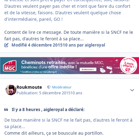
D'autres veulent payer pas cher et n'ont que faire du confort
et de la vitesse, faisons. D'autres veulent quelque chose
d'intermédiaire, pareil, GO !
Content de lire ce message. De toute manière si la SNCF ne le
fait pas, d'autres le feront à sa place...
Modifié
4 décembre 2015
10 ans
par aigleroyal
Author stats
Roukmoute
Modérateur
Publication:
5 décembre 2015
10 ans
Il y a 8 heures , aigleroyal a déclaré:
De toute manière si la SNCF ne le fait pas, d'autres le feront à
sa place...
Comme dit ailleurs, ça se bouscule au portillon.