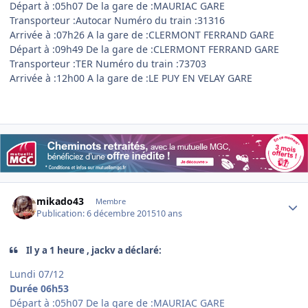
Départ à :05h07 De la gare de :MAURIAC GARE
Transporteur :Autocar Numéro du train :31316
Arrivée à :07h26 A la gare de :CLERMONT FERRAND GARE
Départ à :09h49 De la gare de :CLERMONT FERRAND GARE
Transporteur :TER Numéro du train :73703
Arrivée à :12h00 A la gare de :LE PUY EN VELAY GARE
Author stats
mikado43
Membre
Publication:
6 décembre 2015
10 ans
Il y a 1 heure , jackv a déclaré:
Lundi 07/12
Durée
06h53
Départ à :05h07 De la gare de :MAURIAC GARE