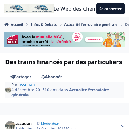
Aller au contenu
Le Web des Cheminots
Se connecter
Accueil
Infos & Débats
Actualité ferroviaire générale
De
Des trains financés par des particuliers
Partager
Abonnés
Par
assouan
4 décembre 2015
10 ans
dans
Actualité ferroviaire
générale
Author stats
assouan
Modérateur
Publication:
4 décembre 2015
10 ans