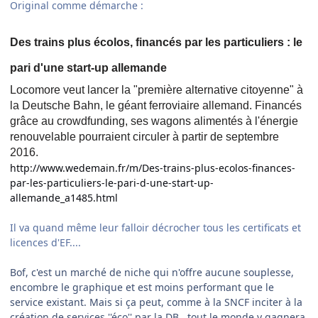
Original comme démarche :
Des trains plus écolos, financés par les particuliers : le
pari d'une start-up allemande
Locomore veut lancer la "première alternative citoyenne" à
la Deutsche Bahn, le géant ferroviaire allemand. Financés
grâce au crowdfunding, ses wagons alimentés à l'énergie
renouvelable pourraient circuler à partir de septembre
2016.
http://www.wedemain.fr/m/Des-trains-plus-ecolos-finances-
par-les-particuliers-le-pari-d-une-start-up-
allemande_a1485.html
Il va quand même leur falloir décrocher tous les certificats et
licences d'EF....
Bof, c'est un marché de niche qui n'offre aucune souplesse,
encombre le graphique et est moins performant que le
service existant. Mais si ça peut, comme à la SNCF inciter à la
création de services ''éco'' par la DB...tout le monde y gagnera