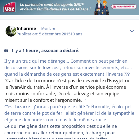
Author stats
Inharime
Membre
Publication:
5 décembre 2015
10 ans
Il y a 1 heure , assouan a déclaré:
Il y a un truc qui me dérange... Comment on peut partir en
discussions sur le low-cost, retour sur investissements, etc....
quand la démarche de ces gens est exactement l'inverse ???
"Car l’idée de Locomore n’est pas de devenir le d’Easyjet ou
le RyanAir du train. À l'inverse d’un service plus économe
mais moins confortable, Derek Ladewig et son équipe
misent sur le confort et l’ergonomie.
"
C'est bizarre : j'aurais parié que le côté "débrouille, écolo, pot
de terre contre le pot de fer" allait générer ici de la sympathie
et je me demande si on a tous lu le même article...
Ce qui me gѐne dans cette proposition c'est qu'elle ne
concerne qu'un aller retour quotidien, à charge pour