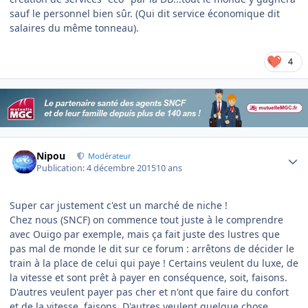
sauf le personnel bien sûr. (Qui dit service économique dit
salaires du même tonneau).
4
Author stats
Nipou
Modérateur
Publication:
4 décembre 2015
10 ans
Super car justement c'est un marché de niche !
Chez nous (SNCF) on commence tout juste à le comprendre
avec Ouigo par exemple, mais ça fait juste des lustres que
pas mal de monde le dit sur ce forum : arrêtons de décider le
train à la place de celui qui paye ! Certains veulent du luxe, de
la vitesse et sont prêt à payer en conséquence, soit, faisons.
D'autres veulent payer pas cher et n'ont que faire du confort
et de la vitesse, faisons. D'autres veulent quelque chose