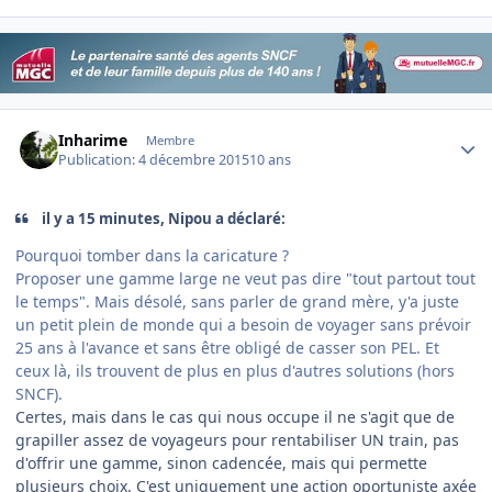
Author stats
Inharime
Membre
Publication:
4 décembre 2015
10 ans
il y a 15 minutes, Nipou a déclaré:
Pourquoi tomber dans la caricature ?
Proposer une gamme large ne veut pas dire "tout partout tout
le temps". Mais désolé, sans parler de grand mère, y'a juste
un petit plein de monde qui a besoin de voyager sans prévoir
25 ans à l'avance et sans être obligé de casser son PEL. Et
ceux là, ils trouvent de plus en plus d'autres solutions (hors
SNCF).
Certes, mais dans le cas qui nous occupe il ne s'agit que de
grapiller assez de voyageurs pour rentabiliser UN train, pas
d'offrir une gamme, sinon cadencée, mais qui permette
plusieurs choix. C'est uniquement une action oportuniste axée