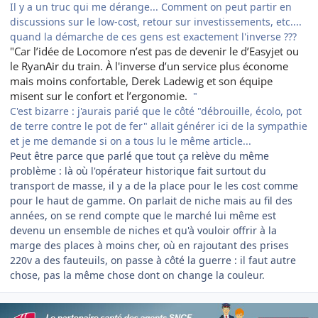
Il y a un truc qui me dérange... Comment on peut partir en
discussions sur le low-cost, retour sur investissements, etc....
quand la démarche de ces gens est exactement l'inverse ???
"Car l’idée de Locomore n’est pas de devenir le d’Easyjet ou
le RyanAir du train. À l'inverse d’un service plus économe
mais moins confortable, Derek Ladewig et son équipe
misent sur le confort et l’ergonomie.
"
C'est bizarre : j'aurais parié que le côté "débrouille, écolo, pot
de terre contre le pot de fer" allait générer ici de la sympathie
et je me demande si on a tous lu le même article...
Peut être parce que parlé que tout ça relève du même
problème : là où l'opérateur historique fait surtout du
transport de masse, il y a de la place pour le les cost comme
pour le haut de gamme. On parlait de niche mais au fil des
années, on se rend compte que le marché lui même est
devenu un ensemble de niches et qu'à vouloir offrir à la
marge des places à moins cher, où en rajoutant des prises
220v a des fauteuils, on passe à côté la guerre : il faut autre
chose, pas la même chose dont on change la couleur.