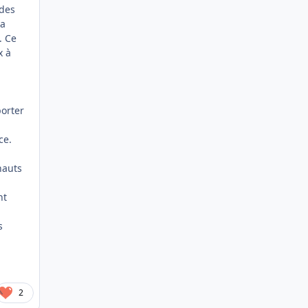
 des
la
. Ce
x à
porter
ce.
hauts
nt
s
2