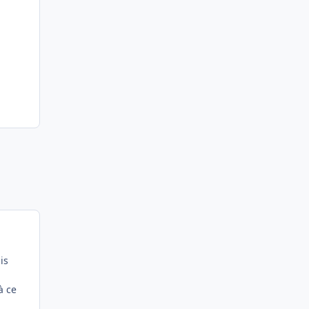
is
à ce