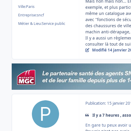
Mais non mais non... En
Ville:
Paris
exemple, et plus partic
même un catalogue avec
Entreprise:
sncf
avec "fonctions de séc
Métier & Lieu:
Service public
des chaussures de ville
machin anti-dérapage, 
Il y a aussi un règlemen
consulter là tout de su
Modifié
14 janvier 
Publication:
15 janvier 2
Il y a 7 heures , ass
En gare tu peux avoir 