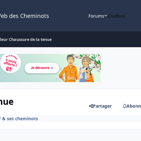
Web des Cheminots
Forums
Chatbox
leur Chaussure de la tenue
nue
Partager
Abonn
F & ses cheminots