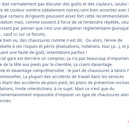
e doit normalement pas discuter des goûts et des couleurs, seules
le de couleur sombre (idéalement noires) sont bien assorties avec 
 que certains dirigeants poussent assez fort cette recommandation
ation mais, comme souvent à force de se l'entendre répétée, ceu
inissent par penser que c'est une obligation réglementaire (puisque
.. sauf ici sur ce forum).
tre bien vu, des chaussures comme il est dit. Ou alors, l'envie de
elle à ses risques et périls (évaluations, notations, tout ça...), et 
ant une faute de goût, ostentatoire parfois !
al gare est derrière un comptoir, ça n'a pas beaucoup d'importan
e de la tête aux pieds par la clientèle, ça craint davantage.
ante et davantage compréhensible : le port de chaussures à talons 
emoiselles. La plupart des accidents de travail dans les services
étant des accidents de plain-pied, les plans de prévention inclue
ions, limite interdictions, à ce sujet. Mais ce n'est que du
glementairement impossible d'imposer un type de chaussures alor
urnies.