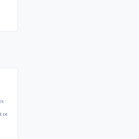
is
à ce