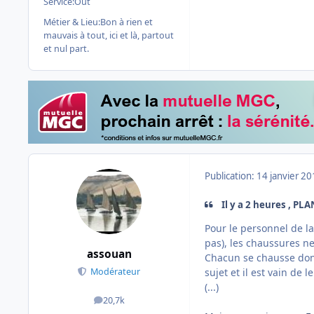
Service:
Out
Métier & Lieu:
Bon à rien et
mauvais à tout, ici et là, partout
et nul part.
Publication:
14 janvier 2
Il y a 2 heures , P
Pour le personnel de la 
pas), les chaussures n
assouan
Chacun se chausse donc
sujet et il est vain de l
Modérateur
(...)
20,7k
messages