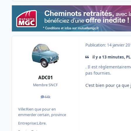
Publication:
14 janvier 2
il y a 13 minutes, 
. Il est règlementaire
pas fournies.
ADC01
C'est bien pour ça que 
Membre SNCF
44k
messages
Ville:
Rien que pour en
emmerder certain, province
Entreprise:
Libre.