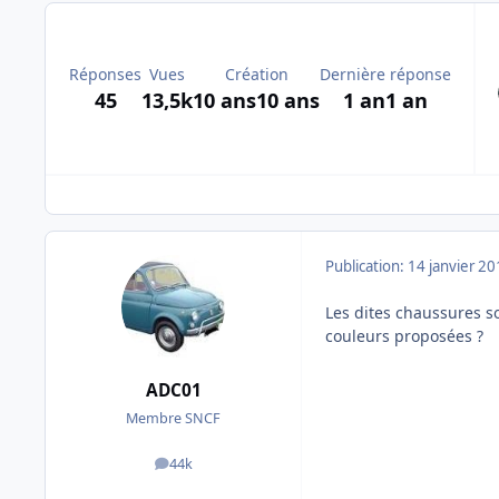
Réponses
Vues
Création
Dernière réponse
45
13,5k
10 ans
10 ans
1 an
1 an
Publication:
14 janvier 2
Les dites chaussures son
couleurs proposées ?
ADC01
Membre SNCF
44k
messages