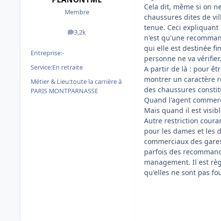
Cela dit, même si on n
Membre
chaussures dites de vil
tenue. Ceci expliquant
3,2k
messages
n'est qu'une recommand
qui elle est destinée f
Entreprise:
-
personne ne va vérifier.
Service:
En retraite
A partir de là : pour ê
montrer un caractère reb
Métier & Lieu:
toute la carrière à
des chaussures constitu
PARIS MONTPARNASSE
Quand l'agent commerci
Mais quand il est visibl
Autre restriction cour
pour les dames et les d
commerciaux des gares 
parfois des recommandat
management. Il est rè
qu'elles ne sont pas fo