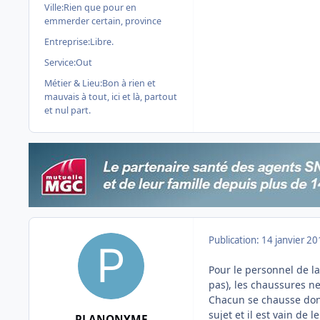
Ville:
Rien que pour en
emmerder certain, province
Entreprise:
Libre.
Service:
Out
Métier & Lieu:
Bon à rien et
mauvais à tout, ici et là, partout
et nul part.
Publication:
14 janvier 2
Pour le personnel de la 
pas), les chaussures n
Chacun se chausse donc
sujet et il est vain de l
PLANONYME