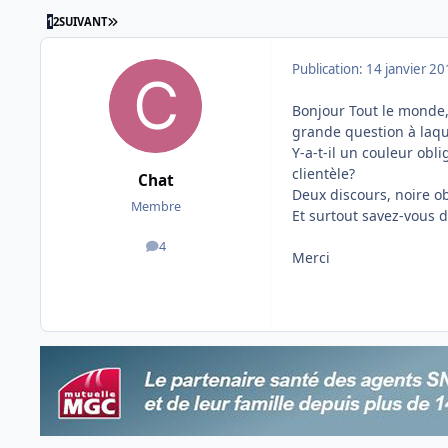
DERNIÈRE PAGE
1
2
SUIVANT
Publication:
14 janvier 2
Bonjour Tout le monde
grande question à laque
Y-a-t-il un couleur obl
clientèle?
Chat
Deux discours, noire obl
Membre
Et surtout savez-vous d
4
messages
Merci