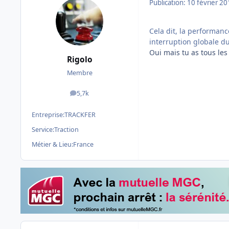
Publication:
10 février 2
Cela dit, la performanc
interruption globale du
Oui mais tu as tous le
Rigolo
Membre
5,7k
messages
Entreprise:
TRACKFER
Service:
Traction
Métier & Lieu:
France