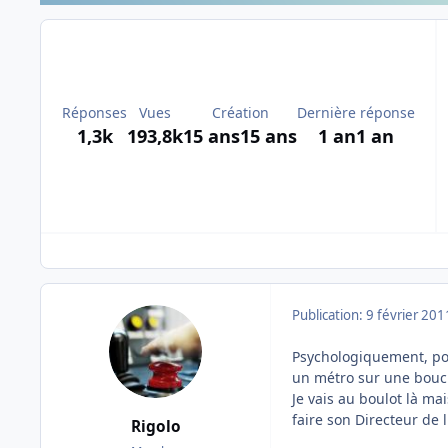
Réponses
Vues
Création
Dernière réponse
1,3k
193,8k
15 ans
15 ans
1 an
1 an
Publication:
9 février 201
Psychologiquement, po
un métro sur une boucl
Je vais au boulot là mai
faire son Directeur de l
Rigolo