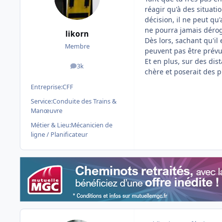
réagir qu'à des situat
décision, il ne peut qu'
ne pourra jamais déroge
likorn
Dès lors, sachant qu'il
Membre
peuvent pas être prévu
Et en plus, sur des dis
3k
messages
chère et poserait des 
Entreprise:
CFF
Service:
Conduite des Trains &
Manœuvre
Métier & Lieu:
Mécanicien de
ligne / Planificateur