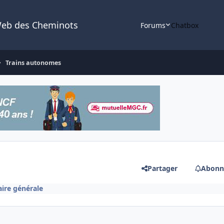
Web des Cheminots
Forums
Chatbox
Trains autonomes
Partager
Abonn
aire générale