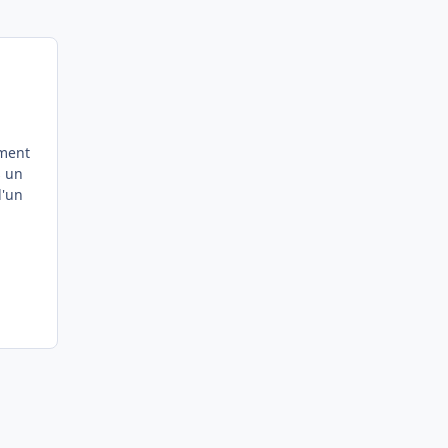
ement
s un
d'un