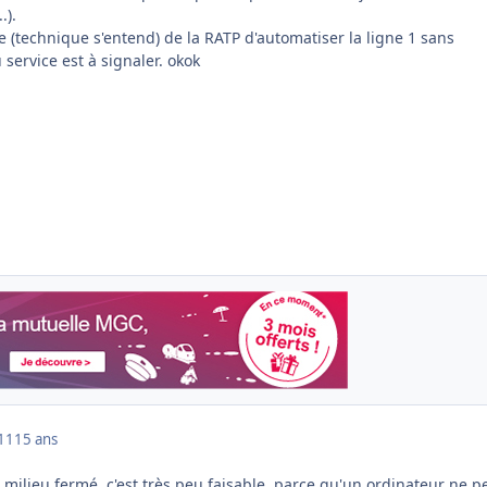
.).
e (technique s'entend) de la RATP d'automatiser la ligne 1 sans
 service est à signaler. okok
011
15 ans
 milieu fermé, c'est très peu faisable, parce qu'un ordinateur ne p