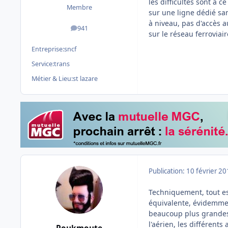
les difficultés sont à 
Membre
sur une ligne dédié san
à niveau, pas d'accès a
941
messages
sur le réseau ferroviair
Entreprise:
sncf
Service:
trans
Métier & Lieu:
st lazare
Publication:
10 février 2
Techniquement, tout est
équivalente, évidemmen
beaucoup plus grandes 
l'aérien, les différent