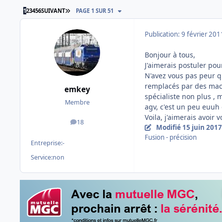
DERNIÈRE PAGE
1
2
3
4
5
6
SUIVANT
PAGE 1 SUR 51
Publication:
9 février 201
Bonjour à tous,
J'aimerais postuler po
N'avez vous pas peur q
remplacés par des mach
emkey
spécialiste non plus ,
Membre
agv, c'est un peu euuh
Voila, j'aimerais avoir 
18
messages
Modifié
15 juin 2017
Fusion - précision
Entreprise:
-
Service:
non