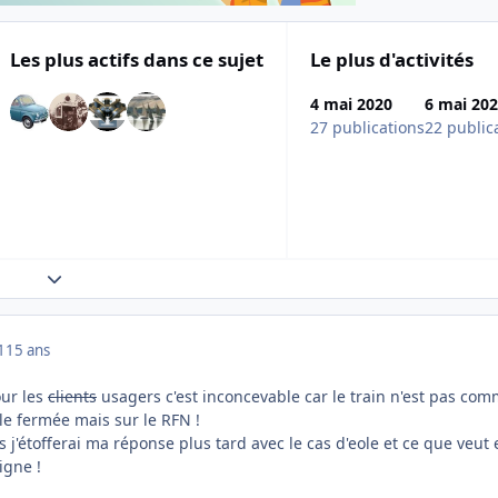
Les plus actifs dans ce sujet
Le plus d'activités
4 mai 2020
6 mai 20
27 publications
22 public
Expand topic overview
1
15 ans
ur les
clients
usagers c'est inconcevable car le train n'est pas co
e fermée mais sur le RFN !
s j'étofferai ma réponse plus tard avec le cas d'eole et ce que veut
igne !