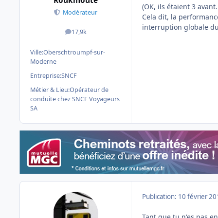
Roukmoute
(OK, ils étaient 3 avant..
Modérateur
Cela dit, la performanc
interruption globale du
17,9k
messages
Ville:
Oberschtroumpf-sur-
Moderne
Entreprise:
SNCF
Métier & Lieu:
Opérateur de
conduite chez SNCF Voyageurs
SA
Publication:
10 février 2
Tant que tu n'es pas en