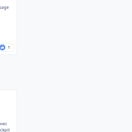
ssage
1
avec
ckpit