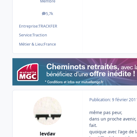
Membre
5,7k
messages
Entreprise:
TRACKFER
Service:
Traction
Métier & Lieu:
France
Publication:
9 février 201
même pas peur,
dans un proche avenir, 
fait.
quoique avec l'age de l
levdav