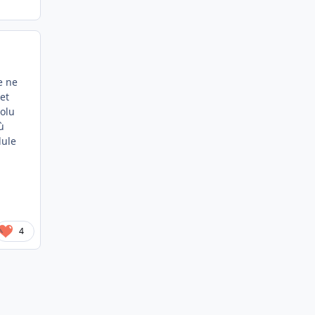
e ne
et
solu
ù
dule
4