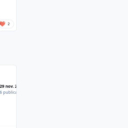
2
Most Popular Posts
29 nov. 2017
25 nov. 2017
6 publications
5 publications