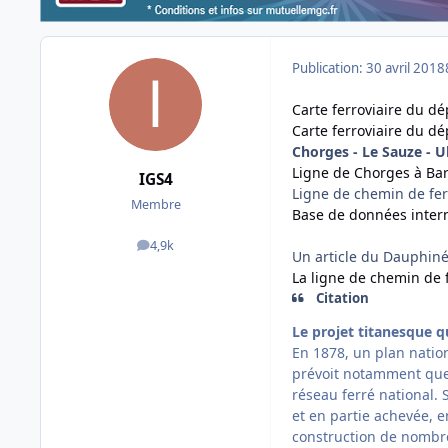
Publication:
30 avril 2018
Carte ferroviaire du d
Carte ferroviaire du 
Chorges - Le Sauze - U
Ligne de Chorges à Bar
IGS4
Ligne de chemin de fer 
Membre
Base de données interna
4,9k
messages
Un article du Dauphiné 
La ligne de chemin de f
Citation
Le projet titanesque qu
En 1878, un plan nation
prévoit notamment que 
réseau ferré national. 
et en partie achevée, 
construction de nombre