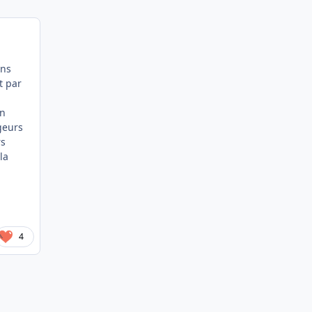
ens
t par
in
geurs
rs
la
4