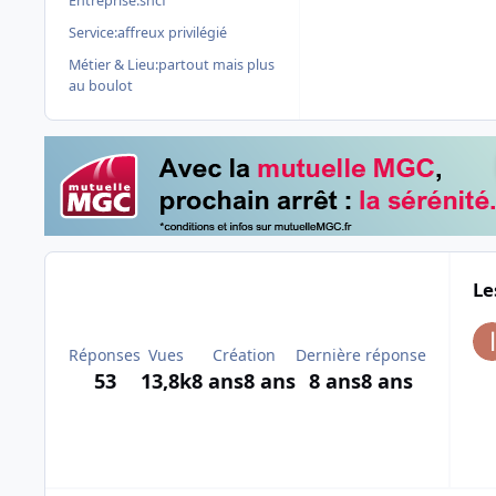
Entreprise:
sncf
Service:
affreux privilégié
Métier & Lieu:
partout mais plus
au boulot
Le
Réponses
Vues
Création
Dernière réponse
53
13,8k
8 ans
8 ans
8 ans
8 ans