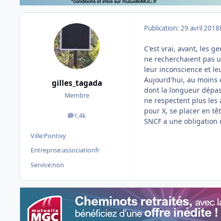
Publication:
29 avril 2018
C'est vrai, avant, les 
ne recherchaient pas u
leur inconscience et leu
Aujourd'hui, au moins e
gilles_tagada
dont la longueur dépas
Membre
ne respectent plus les
pour X, se placer en têt
1,4k
messages
SNCF a une obligation d
Ville:
Pontivy
Entreprise:
associationfr
Service:
non