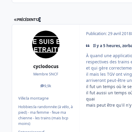
PREMIÈRE PAGE
PRÉCÉDENT
1
2
3
Publication:
29 avril 2018
Il y a 5 heures, zorba
À quand une applicatio
respectives des trains 
cyclodocus
et qui gère correctemen
il mais les TGV ont vi
Membre SNCF
arriveront peut-être un 
9,9k
il fut un temps où le s
messages
il fut aussi un temps où
Ville:
la montagne
quai
mais peut être qu'il n'y
Hobbies:
la randonnée (à vélo, à
pied) - ma femme - feue ma
chienne - les trains (mais bcp
moins)