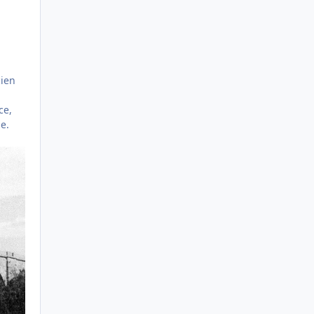
cien
ce,
e.