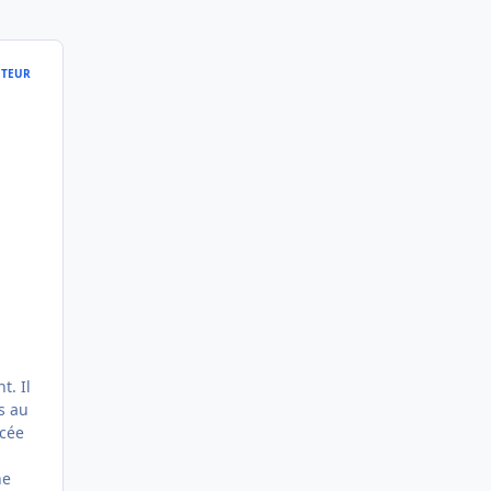
TEUR
t. Il
s au
acée
ne