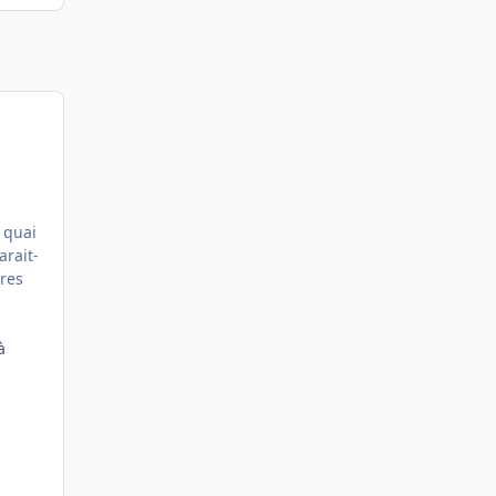
 quai
arait-
ires
à