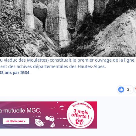
u viaduc des Moulettes) constituait le premier ouvrage de la ligne
nt des achives départementales des Hautes-Alpes.
8
8 ans
par IGS4
2