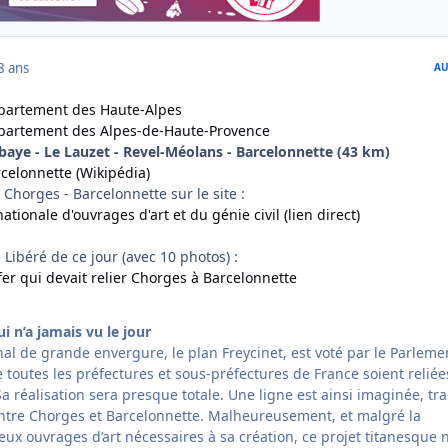
8 ans
AU
épartement des Haute-Alpes
département des Alpes-de-Haute-Provence
baye - Le Lauzet - Revel-Méolans - Barcelonnette (43 km)
celonnette (Wikipédia)
Chorges - Barcelonnette sur le site :
tionale d'ouvrages d'art et du génie civil (lien direct)
Libéré de ce jour (avec 10 photos) :
er qui devait relier Chorges à Barcelonnette
i n’a jamais vu le jour
al de grande envergure, le plan Freycinet, est voté par le Parlemen
toutes les préfectures et sous-préfectures de France soient reliée
Sa réalisation sera presque totale. Une ligne est ainsi imaginée, tr
entre Chorges et Barcelonnette. Malheureusement, et malgré la
ux ouvrages d’art nécessaires à sa création, ce projet titanesque 