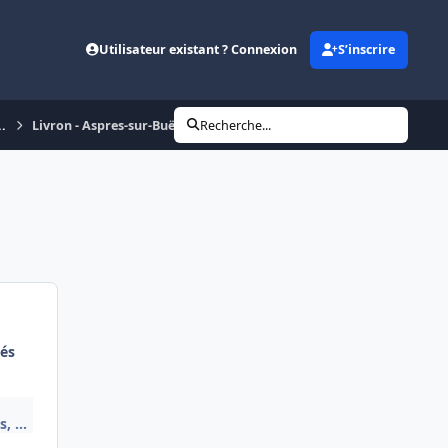
Utilisateur existant ? Connexion
S’inscrire
..
Livron - Aspres-sur-Buëch - Veynes-Dévoluy - Gap - Briançon
Recherche...
és
, ...