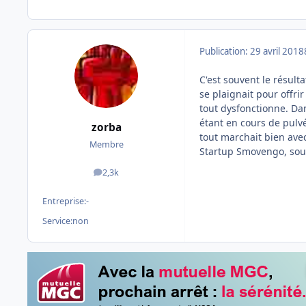
Publication:
29 avril 2018
C'est souvent le résul
se plaignait pour offri
tout dysfonctionne. Dan
étant en cours de pulv
zorba
tout marchait bien avec
Membre
Startup Smovengo, sout
2,3k
messages
Entreprise:
-
Service:
non