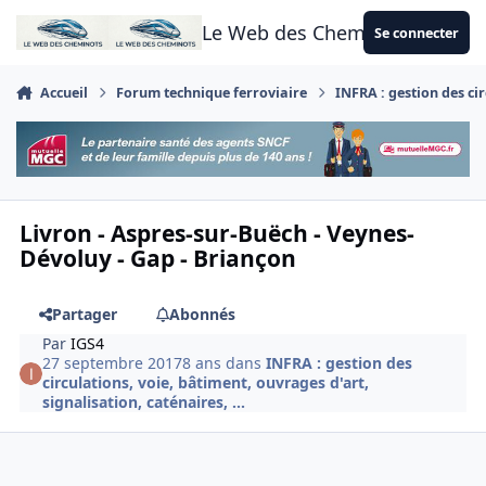
Aller au contenu
Le Web des Cheminots
Se connecter
Accueil
Forum technique ferroviaire
INFRA : gestion des cir
Livron - Aspres-sur-Buëch - Veynes-
Dévoluy - Gap - Briançon
Partager
Abonnés
Par
IGS4
27 septembre 2017
8 ans
dans
INFRA : gestion des
circulations, voie, bâtiment, ouvrages d'art,
signalisation, caténaires, ...