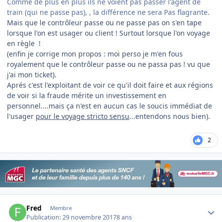
Comme de plus en plus ils ne voient pas passer l'agent de
train (qui ne passe pas), , la différence ne sera Pas flagrante.
Mais que le contrôleur passe ou ne passe pas on s'en tape
lorsque l'on est usager ou client ! Surtout lorsque l'on voyage
en règle !
(enfin je corrige mon propos : moi perso je m'en fous
royalement que le contrôleur passe ou ne passa pas ! vu que
j'ai mon ticket).
Aprés c'est l'exploitant de voir ce qu'il doit faire et aux régions
de voir si la fraude mérite un investissement en
personnel....mais ça n'est en aucun cas le soucis immédiat de
l'usager
pour le voyage stricto sensu
...entendons nous bien).
2
Author stats
Fred
Membre
Publication:
29 novembre 2017
8 ans