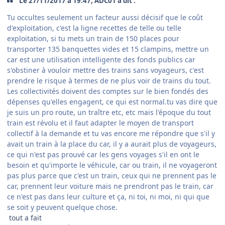
Le ‎27‎/‎11‎/‎2017 à 19:47, ADC01 a dit :
Tu occultes seulement un facteur aussi décisif que le coût
d'exploitation, c'est la ligne recettes de telle ou telle
exploitation, si tu mets un train de 150 places pour
transporter 135 banquettes vides et 15 clampins, mettre un
car est une utilisation intelligente des fonds publics car
s'obstiner à vouloir mettre des trains sans voyageurs, c'est
prendre le risque à termes de ne plus voir de trains du tout.
Les collectivités doivent des comptes sur le bien fondés des
dépenses qu'elles engagent, ce qui est normal.tu vas dire que
je suis un pro route, un traître etc, etc mais l'époque du tout
train est révolu et il faut adapter le moyen de transport
collectif à la demande et tu vas encore me répondre que s'il y
avait un train à la place du car, il y a aurait plus de voyageurs,
ce qui n'est pas prouvé car les gens voyages s'il en ont le
besoin et qu'importe le véhicule, car ou train, il ne voyageront
pas plus parce que c'est un train, ceux qui ne prennent pas le
car, prennent leur voiture mais ne prendront pas le train, car
ce n'est pas dans leur culture et ça, ni toi, ni moi, ni qui que
se soit y peuvent quelque chose.
tout a fait