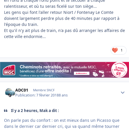
en rond à chaque rond point et te secouer à chaque
ralentisseur, et où tu seras ficelé sur ton siège...
Les gens qui font l'aller retour Niort / Fontenay Le Comte
doivent largement perdre plus de 40 minutes par rapport à
l'époque du train.
Et qu'il n'y ait plus de train, n'a pas dû arranger les affaires de
cette ville endormie...
1
Author stats
ADC01
Membre SNCF
Publication:
7 février 2018
8 ans
Il y a 2 heures, Mak a dit :
On parle pas du confort : on est mieux dans un Picasso que
dans le dernier car dernier cri, qui va quand même tourner