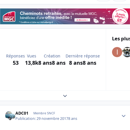
Les plu
Réponses
Vues
Création
Dernière réponse
53
13,8k
8 ans
8 ans
8 ans
8 ans
Expand topic overview
Author stats
ADC01
Membre SNCF
Publication:
29 novembre 2017
8 ans