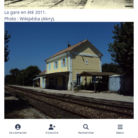
La gare en été 2011.
Photo : Wikipédia (Akiry).
2
5
Se connecter
S’inscrire
Rechercher
Menu