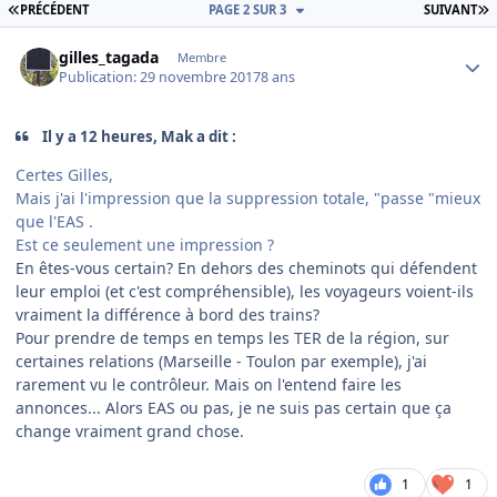
PREMIÈRE PAGE
D
PRÉCÉDENT
PAGE 2 SUR 3
SUIVANT
Author stats
gilles_tagada
Membre
Publication:
29 novembre 2017
8 ans
Il y a 12 heures, Mak a dit :
Certes Gilles,
Mais j'ai l'impression que la suppression totale, "passe "mieux
que l'EAS .
Est ce seulement une impression ?
En êtes-vous certain? En dehors des cheminots qui défendent
leur emploi (et c'est compréhensible), les voyageurs voient-ils
vraiment la différence à bord des trains?
Pour prendre de temps en temps les TER de la région, sur
certaines relations (Marseille - Toulon par exemple), j'ai
rarement vu le contrôleur. Mais on l'entend faire les
annonces... Alors EAS ou pas, je ne suis pas certain que ça
change vraiment grand chose.
1
1