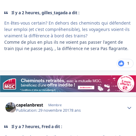
Il y a 2 heures, gilles_tagada a dit :
En êtes-vous certain? En dehors des cheminots qui défendent
leur emploi (et c'est compréhensible), les voyageurs voient-ils
vraiment la différence à bord des trains?
Comme de plus en plus ils ne voient pas passer l'agent de
train (qui ne passe pas), , la différence ne sera Pas flagrante.
1
Author stats
capelanbrest
Membre
Publication:
29 novembre 2017
8 ans
Il y a 7 heures, Fred a dit :