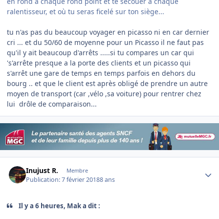
en rond à chaque rond point et te secouer à chaque
ralentisseur, et où tu seras ficelé sur ton siège...
tu n'as pas du beaucoup voyager en picasso ni en car dernier
cri ... et du 50/60 de moyenne pour un Picasso il ne faut pas
qu'il y ait beaucoup d'arrêts .....si tu compares un car qui
's'arrête presque a la porte des clients et un picasso qui
s'arrêt une gare de temps en temps parfois en dehors du
bourg .. et que le client est après obligé de prendre un autre
moyen de transport (car ,vélo ,sa voiture) pour rentrer chez
lui drôle de comparaison...
Author stats
Inujust R.
Membre
Publication:
7 février 2018
8 ans
Il y a 6 heures, Mak a dit :