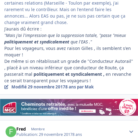
certaines relations (Marseille - Toulon par exemple), j'ai
rarement vu le contrôleur. Mais on l'entend faire les
annonces... Alors EAS ou pas, je ne suis pas certain que ça
change vraiment grand chose.
J'aurais dû écrire :
"Mais j'ai l'impression que la suppression totale, "passe "mieux
politiquement et syndicalement
que l'EAS ."
Pour les voyageurs, vous avez raison Gilles , ils semblent s'en
moquer !
De même si on rétablissait un grade de "Conducteur Autorail"
, placé à un niveau inférieur que conducteur de Route, ça
passerait mal
politiquement et syndicalement ,
en revanche
ce serait transparent pour les voyageurs !
Modifié
29 novembre 2017
8 ans
par Mak
Author stats
Fred
Membre
Publication:
29 novembre 2017
8 ans