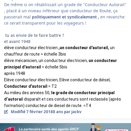
De même si on rétablissait un grade de "Conducteur Autorail"
, placé à un niveau inférieur que conducteur de Route, ça
passerait mal
politiquement et syndicalement ,
en revanche
ce serait transparent pour les voyageurs !
tu as envie de te faire battre ?
et avant 1948
élève conducteur électricien
,un conducteur d'autorail,
un
chauffeur de route = échelle 3bis
élève mécanicien, un conducteur électricien,
un conducteur
principal d'autorail
= échelle 5bis
après 1948
Elève conducteur électricien, Elève conducteur de diésel,
Conducteur d'autorail
= T2
Au milieu des années 50,
le grade de conducteur principal
d’autorai
l disparaît et ces conducteurs sont reclassés (après
formation) conducteur de diesel de route. =T4
Modifié
7 février 2018
8 ans
par jackv