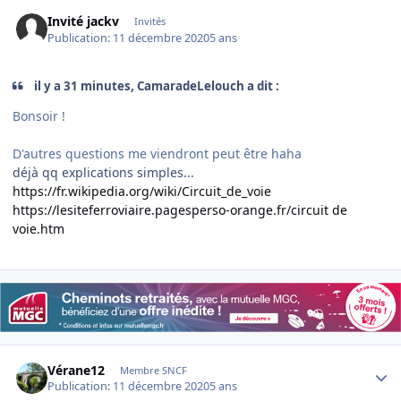
Invité jackv
Invités
Publication:
11 décembre 2020
5 ans
il y a 31 minutes, CamaradeLelouch a dit :
Bonsoir !
D'autres questions me viendront peut être haha
déjà qq explications simples...
https://fr.wikipedia.org/wiki/Circuit_de_voie
https://lesiteferroviaire.pagesperso-orange.fr/circuit de
voie.htm
Author stats
Vérane12
Membre SNCF
Publication:
11 décembre 2020
5 ans