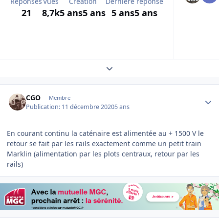
Réponses
Vues
Création
Dernière réponse
21
8,7k
5 ans
5 ans
5 ans
5 ans
Expand topic overview
Author stats
CGO
Membre
Publication:
11 décembre 2020
5 ans
En courant continu la caténaire est alimentée au + 1500 V le
retour se fait par les rails exactement comme un petit train
Marklin (alimentation par les plots centraux, retour par les
rails)