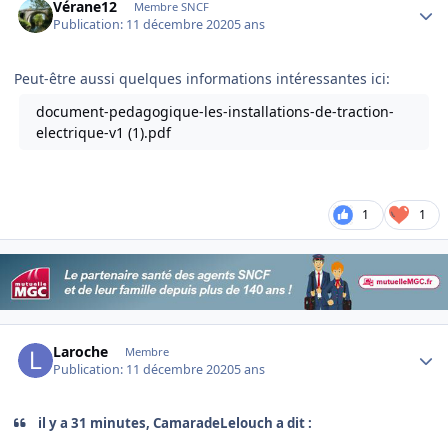
Vérane12
Membre SNCF
Publication:
11 décembre 2020
5 ans
Peut-être aussi quelques informations intéressantes ici:
document-pedagogique-les-installations-de-traction-
electrique-v1 (1).pdf
1
1
Author stats
Laroche
Membre
Publication:
11 décembre 2020
5 ans
il y a 31 minutes, CamaradeLelouch a dit :