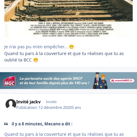
Je n'ai pas pu m'en empêcher...
😁
Quand tu pars à la couverture et que tu réalises que tu as
oublié ta BCC
😁
Invité jackv
Invités
Publication:
12 décembre 2020
5 ans
il y a 8 minutes, Mecano a dit :
Quand tu pars à la couverture et que tu réalises que tu as