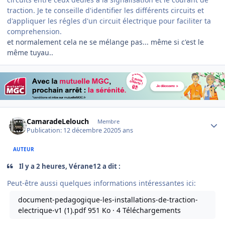
traction. Je te conseille d'identifier les différents circuits et
d'appliquer les régles d'un circuit électrique pour faciliter ta
comprehension.
et normalement cela ne se mélange pas... même si c'est le
même tuyau..
Author stats
CamaradeLelouch
Membre
Publication:
12 décembre 2020
5 ans
AUTEUR
Il y a 2 heures, Vérane12 a dit :
Peut-être aussi quelques informations intéressantes ici:
document-pedagogique-les-installations-de-traction-
electrique-v1 (1).pdf
951 Ko · 4 Téléchargements