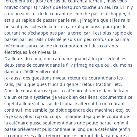
forcément très juste en cas de courant alternatif, mais vous
m'avez compris) ? Alors que lorsqu'on touche un seul rail, il n'y
a qu'un sens, et du le courant ne cherche pas à s'échapper, il
est plus rapide de passer par le rail. J'imagine que si les rails
ne sont pas isolés de la terre, ça explique aussi pourquoi le
courant ne s'échappe pas par la terre, car il est plus rapide de
passer par les rails ? Désolé je suis un peu confus de par ma
méconnaissance solide du comportement des courants
électriques à ce niveau là.
D'ailleurs du coup, une caténaire quand à lui possède-il les
deux sens de courant dans le fil ? J"imagine que oui, du moins
dans un 25000 V alternatif.
J'ai aussi des questions niveau retour du courant dans les
rails, j'ai lu quelques trucs du genre "retour traction" etc.
Donc le courant arrive par la caténaire il rentre dans le train
via un certain système (je veux bien des liens, documents à ce
sujet d'ailleurs) il passe de triphasé alternatif à un courant
continu il me semble (ça doit dépendre des machines etc), et
là je sais plus trop du coup. J'imagine déjà que le courant de
la caténaire passe seulement dans une petite partie, enfin il
passe brièvement puis continue le long de la caténaire (enfin
il continue ses allez retour), que ce courant de la caténaire a