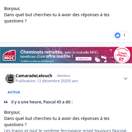
Bonjour,
Dans quel but cherches-tu à avoir des réponses à tes
questions ?
1
Author stats
CamaradeLelouch
Membre
Publication:
12 décembre 2020
5 ans
AUTEUR
il y a une heure, Pascal 45 a dit :
Bonjour,
Dans quel but cherches-tu à avoir des réponses à tes
questions ?
Les trains et tout le système ferroviaire m'ont toujours fasciné,