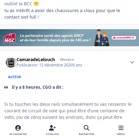
oublié ta BCC
😁
tu as intérêt a avoir des chaussures a clous pour que le
contact soit full !
Author stats
CamaradeLelouch
Membre
Publication:
12 décembre 2020
5 ans
AUTEUR
Il y a 8 heures, CGO a dit :
Si tu touches les deux rails simultanément tu vas ressentir le
courant de circuit de voie qui peut être d’une centaine de
volts, (ou de zéro) suivant les endroits, donc ça peut être
dangereux, outre le fait qu’il est évidemment interdit de
perturber une installation de sécurité !
Se connecter
S’inscrire
Rechercher
Menu
Pour le courant de retour de traction c’est exactement comme