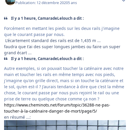
Publication:
12 décembre 2020
5 ans
Il y a 1 heure, CamaradeLelouch a dit :
Forcément en mettant les pieds sur les deux rails j'imagine
que le courant passe par nous.
L'écartement standard des rails est de 1,435 m ...
faudra que t'ai des super longues jambes ou faire un super
grand écart ...
Il y a 1 heure, CamaradeLelouch a dit :
Autre exemples, si on pouvait toucher la caténaire avec notre
main et toucher les rails en même temps avec nos pieds,
j'imagine qu'on grille direct, mais si on touche la caténaire et
le sol, qu'en est-il ? J'aurais tendance à dire que c'est la même
chose, le courant passe par nous puis rejoint le rail ou une
prise de terre ou quelque chose comme ça non ?
https://www.cheminots.net/forum/topic/36288-ne-pas-
toucher-à-la-caténaire-danger-de-mort/page/5/
en résumé ...: