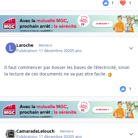
1
1
Author stats
Laroche
Membre
Publication:
11 décembre 2020
5 ans
Il faut commencer par bosser les bases de l'électricité, sinon
la lecture de ces documents ne va pas etre facile.
1
Author stats
CamaradeLelouch
Membre
Publication:
11 décembre 2020
5 ans