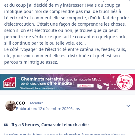
et du coup j'ai décidé de m'y intéresser ! Mais du coup ça
implique pour moi de comprendre pas mal de trucs liés à
l'électricité et comment elle se comporte, d'où le fait de parler
d'électrocution. C'était une façon de comprendre les choses,
selon si on est électrocuté ou non, je trouve que ça peut
permettre de vérifier ce que fait le courant en quelque sorte,
si il continue par telle ou telle voie, etc...
Le côté "voyage" de l'électricité entre caténaire, feeder, rails,
etc, pour voir comment elle est distribuée et quel est son
parcours m'intrigue assez.
Author stats
CGO
Membre
Publication:
12 décembre 2020
5 ans
Il y a 3 heures, CamaradeLelouch a dit :
Je m'en doute bien, ce que je cherche à comprendre c'est ce