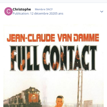
Author stats
Christophe
Membre SNCF
Publication:
12 décembre 2020
5 ans