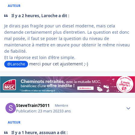
AUTEUR
Il y a 2 heures, Laroche a dit :
Je dirais pas fragile pour un diesel moderne, mais cela
demande certainement plus d'entretien. La question est donc
mal posée, il faut se poser la question du niveau de
maintenance à mettre en œuvre pour obtenir le même niveau
de fiabilité.
Et la réponse est loin d'être simple.
merci pour cet ajustement ;-)
@Laroche
Author stats
SteveTrain75011
Membre
Publication:
23 mars 2023
3 ans
AUTEUR
Il y a 1 heure, assouan a dit :