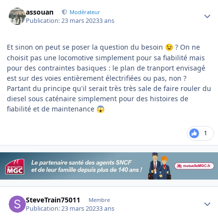
Author stats
assouan
Modérateur
Publication:
23 mars 2023
3 ans
Et sinon on peut se poser la question du besoin
? On ne
😉
choisit pas une locomotive simplement pour sa fiabilité mais
pour des contraintes basiques : le plan de tranport envisagé
est sur des voies entièrement électrifiées ou pas, non ?
Partant du principe qu'il serait très très sale de faire rouler du
diesel sous caténaire simplement pour des histoires de
fiabilité et de maintenance
😱
1
Author stats
SteveTrain75011
Membre
Publication:
23 mars 2023
3 ans