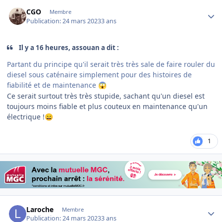
Author stats
CGO
Membre
Publication:
24 mars 2023
3 ans
Il y a 16 heures, assouan a dit :
Partant du principe qu'il serait très très sale de faire rouler du
diesel sous caténaire simplement pour des histoires de
fiabilité et de maintenance
😱
Ce serait surtout très très stupide, sachant qu'un diesel est
toujours moins fiable et plus couteux en maintenance qu'un
électrique !
😄
1
Author stats
Laroche
Membre
Publication:
24 mars 2023
3 ans