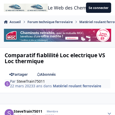
Aller au contenu
Le Web des Cheminots
Se connecter
Accueil
Forum technique ferroviaire
Matériel roulant ferro
Comparatif fiablilité Loc electrique VS
Loc thermique
Partager
Abonnés
Par
SteveTrain75011
22 mars 2023
3 ans
dans
Matériel roulant ferroviaire
Author stats
SteveTrain75011
Membre