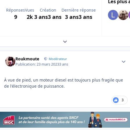
Les plus 
Réponses
Vues
Création
Dernière réponse
9
2k
3 ans
3 ans
3 ans
3 ans
Expand topic overview
Author stats
Roukmoute
Modérateur
Publication:
23 mars 2023
3 ans
À vue de pied, un moteur diesel est toujours plus fragile que
de l'électronique de puissance.
3