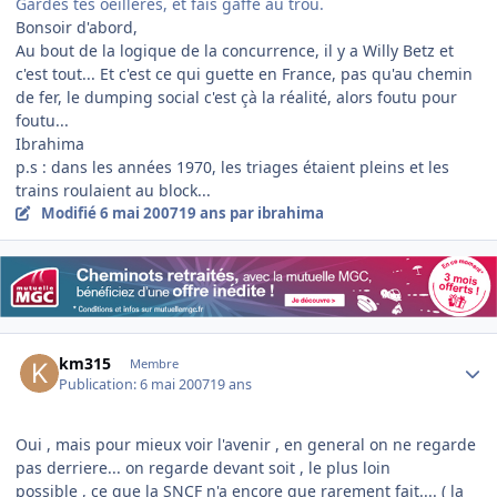
Gardes tes oeillères, et fais gaffe au trou.
Bonsoir d'abord,
Au bout de la logique de la concurrence, il y a Willy Betz et
c'est tout... Et c'est ce qui guette en France, pas qu'au chemin
de fer, le dumping social c'est çà la réalité, alors foutu pour
foutu...
Ibrahima
p.s : dans les années 1970, les triages étaient pleins et les
trains roulaient au block...
Modifié
6 mai 2007
19 ans
par ibrahima
Author stats
km315
Membre
Publication:
6 mai 2007
19 ans
Oui , mais pour mieux voir l'avenir , en general on ne regarde
pas derriere... on regarde devant soit , le plus loin
possible , ce que la SNCF n'a encore que rarement fait.... ( la