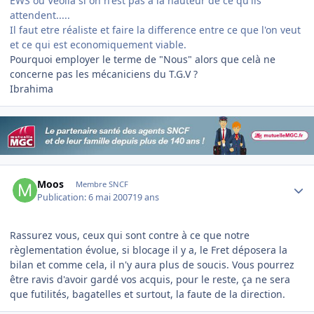
EWS ou Véolia si on n'est pas a la hauteur de ce qu'ils
attendent.....
Il faut etre réaliste et faire la difference entre ce que l'on veut
et ce qui est economiquement viable.
Pourquoi employer le terme de "Nous" alors que celà ne
concerne pas les mécaniciens du T.G.V ?
Ibrahima
Author stats
Moos
Membre SNCF
Publication:
6 mai 2007
19 ans
Rassurez vous, ceux qui sont contre à ce que notre
règlementation évolue, si blocage il y a, le Fret déposera la
bilan et comme cela, il n'y aura plus de soucis. Vous pourrez
être ravis d'avoir gardé vos acquis, pour le reste, ça ne sera
que futilités, bagatelles et surtout, la faute de la direction.