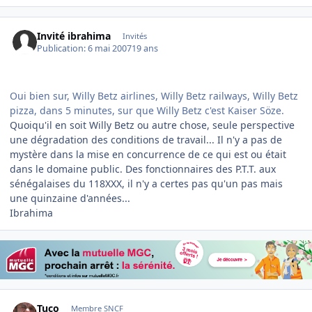
Invité ibrahima
Invités
Publication:
6 mai 2007
19 ans
Oui bien sur, Willy Betz airlines, Willy Betz railways, Willy Betz
pizza, dans 5 minutes, sur que Willy Betz c'est Kaiser Söze.
Quoiqu'il en soit Willy Betz ou autre chose, seule perspective
une dégradation des conditions de travail... Il n'y a pas de
mystère dans la mise en concurrence de ce qui est ou était
dans le domaine public. Des fonctionnaires des P.T.T. aux
sénégalaises du 118XXX, il n'y a certes pas qu'un pas mais
une quinzaine d'années...
Ibrahima
Author stats
Tuco
Membre SNCF