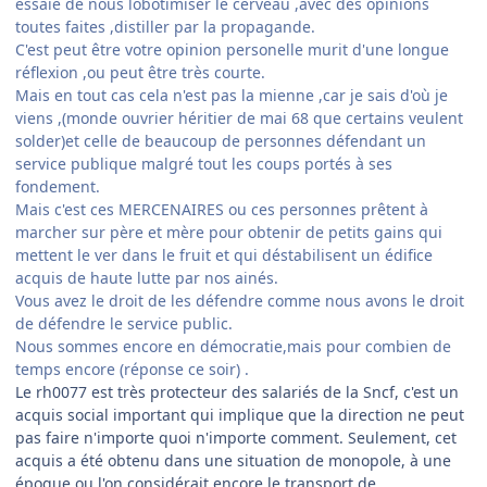
essaie de nous lobotimiser le cerveau ,avec des opinions
toutes faites ,distiller par la propagande.
C'est peut être votre opinion personelle murit d'une longue
réflexion ,ou peut être très courte.
Mais en tout cas cela n'est pas la mienne ,car je sais d'où je
viens ,(monde ouvrier héritier de mai 68 que certains veulent
solder)et celle de beaucoup de personnes défendant un
service publique malgré tout les coups portés à ses
fondement.
Mais c'est ces MERCENAIRES ou ces personnes prêtent à
marcher sur père et mère pour obtenir de petits gains qui
mettent le ver dans le fruit et qui déstabilisent un édifice
acquis de haute lutte par nos ainés.
Vous avez le droit de les défendre comme nous avons le droit
de défendre le service public.
Nous sommes encore en démocratie,mais pour combien de
temps encore (réponse ce soir) .
Le rh0077 est très protecteur des salariés de la Sncf, c'est un
acquis social important qui implique que la direction ne peut
pas faire n'importe quoi n'importe comment. Seulement, cet
acquis a été obtenu dans une situation de monopole, à une
époque ou l'on considérait encore le transport de