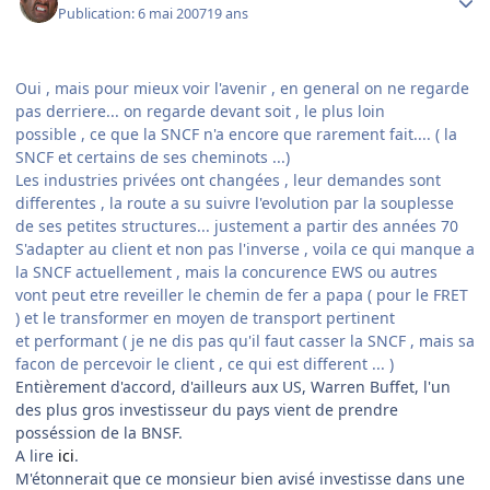
Publication:
6 mai 2007
19 ans
Oui , mais pour mieux voir l'avenir , en general on ne regarde
pas derriere... on regarde devant soit , le plus loin
possible , ce que la SNCF n'a encore que rarement fait.... ( la
SNCF et certains de ses cheminots ...)
Les industries privées ont changées , leur demandes sont
differentes , la route a su suivre l'evolution par la souplesse
de ses petites structures... justement a partir des années 70
S'adapter au client et non pas l'inverse , voila ce qui manque a
la SNCF actuellement , mais la concurence EWS ou autres
vont peut etre reveiller le chemin de fer a papa ( pour le FRET
) et le transformer en moyen de transport pertinent
et performant ( je ne dis pas qu'il faut casser la SNCF , mais sa
facon de percevoir le client , ce qui est different ... )
Entièrement d'accord, d'ailleurs aux US, Warren Buffet, l'un
des plus gros investisseur du pays vient de prendre
posséssion de la BNSF.
A lire
ici
.
M'étonnerait que ce monsieur bien avisé investisse dans une