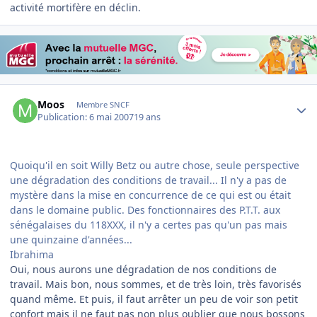
activité mortifère en déclin.
Author stats
Moos
Membre SNCF
Publication:
6 mai 2007
19 ans
Quoiqu'il en soit Willy Betz ou autre chose, seule perspective
une dégradation des conditions de travail... Il n'y a pas de
mystère dans la mise en concurrence de ce qui est ou était
dans le domaine public. Des fonctionnaires des P.T.T. aux
sénégalaises du 118XXX, il n'y a certes pas qu'un pas mais
une quinzaine d'années...
Ibrahima
Oui, nous aurons une dégradation de nos conditions de
travail. Mais bon, nous sommes, et de très loin, très favorisés
quand même. Et puis, il faut arrêter un peu de voir son petit
confort mais il ne faut pas non plus oublier que nous bossons