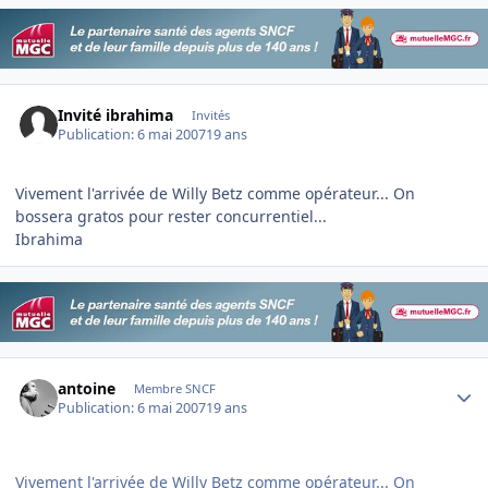
Invité ibrahima
Invités
Publication:
6 mai 2007
19 ans
Vivement l'arrivée de Willy Betz comme opérateur... On
bossera gratos pour rester concurrentiel...
Ibrahima
Author stats
antoine
Membre SNCF
Publication:
6 mai 2007
19 ans
Vivement l'arrivée de Willy Betz comme opérateur... On