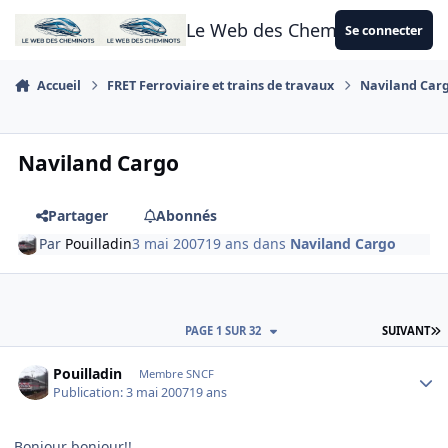
Aller au contenu
Le Web des Cheminots
Se connecter
Accueil
FRET Ferroviaire et trains de travaux
Naviland Car
Naviland Cargo
Partager
Abonnés
Par
Pouilladin
3 mai 2007
19 ans
dans
Naviland Cargo
D
PAGE 1 SUR 32
SUIVANT
Author stats
Pouilladin
Membre SNCF
Publication:
3 mai 2007
19 ans
Bonjour bonjour!!