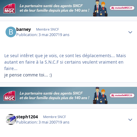
Author stats
barney
Membre SNCF
Publication:
3 mai 2007
19 ans
Le seul intêret que je vois, ce sont les déplacements... Mais
autant en faire à la S.N.C.F si certains veulent vraiment en
faire...
je pense comme toi... :)
Author stats
steph1204
Membre SNCF
Publication:
3 mai 2007
19 ans