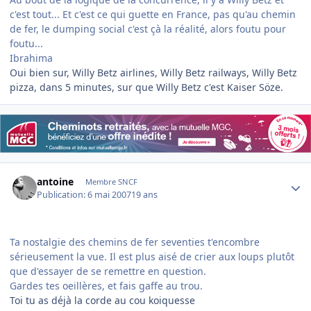
c'est tout... Et c'est ce qui guette en France, pas qu'au chemin
de fer, le dumping social c'est çà la réalité, alors foutu pour
foutu...
Ibrahima
Oui bien sur, Willy Betz airlines, Willy Betz railways, Willy Betz
pizza, dans 5 minutes, sur que Willy Betz c'est Kaiser Söze.
Author stats
antoine
Membre SNCF
Publication:
6 mai 2007
19 ans
Ta nostalgie des chemins de fer seventies t'encombre
sérieusement la vue. Il est plus aisé de crier aux loups plutôt
que d'essayer de se remettre en question.
Gardes tes oeillères, et fais gaffe au trou.
Toi tu as déjà la corde au cou koiquesse