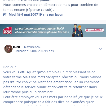
Nous sommes encore en démocratie,mais pour combien de
temps encore (réponse ce soir) .
Modifié
6 mai 2007
19 ans
par laconi
Author stats
Tuco
Membre SNCF
Publication:
6 mai 2007
19 ans
Bonjour
Vous vous offusquez qu'on emploie un mot blessant selon
votre terme.Mais vos mots "adapter ,réactif" ou "nous n'avons
pas d'autre choix" peuvent également choquer un cheminot
défendant le service public et doivent faire retourner dans
leur tombe plus d'un cheminot.
Peut être employez vous ces mots par banalité ,ce que je peux
comprendre puisque cela fait des dizaine d'années qu'on