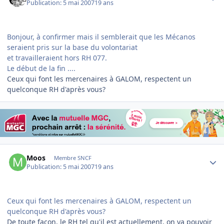
Publication:
5 mai 2007
19 ans
Bonjour, à confirmer mais il semblerait que les Mécanos
seraient pris sur la base du volontariat
et travailleraient hors RH 077.
Le début de la fin ....
Ceux qui font les mercenaires à GALOM, respectent un
quelconque RH d'après vous?
Author stats
Moos
Membre SNCF
Publication:
5 mai 2007
19 ans
Ceux qui font les mercenaires à GALOM, respectent un
quelconque RH d'après vous?
De toute façon, le RH tel qu'il est actuellement, on va pouvoir