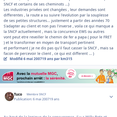
SNCF et certains de ses cheminots ...)
Les industries privées ont changées , leur demandes sont
differentes , la route a su suivre l'evolution par la souplesse
de ses petites structures... justement a partir des années 70
S'adapter au client et non pas l'inverse , voila ce qui manque a
la SNCF actuellement , mais la concurence EWS ou autres
vont peut etre reveiller le chemin de fer a papa ( pour le FRET
) et le transformer en moyen de transport pertinent
et performant ( je ne dis pas qu'il faut casser la SNCF , mais sa
facon de percevoir le client , ce qui est different ... )
Modifié
6 mai 2007
19 ans
par km315
Author stats
Tuco
Membre SNCF
Publication:
6 mai 2007
19 ans
Au bout de la logique de la concurrence, il y a Willy Betz et