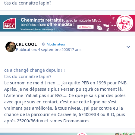
t'as du connaitre lapin?
Author stats
CRL COOL
Modérateur
Publication:
4 septembre 2008
17 ans
ca a changé changé depuis !!!
t'as du connaitre lapin?
Le surnom ne me dit rien.... j'ai quitté PEB en 1998 pour PNB.
Après, je ne dépassais plus Persan puisqu'à ce moment là,
l'Antenne n'allait pas sur BVS.... Ce que je sais par des potes
avec qui je suis en contact, c'est que cette ligne ne s'est
vraiment pas améliorée, à tous niveau. J'ai par contre eu la
chance de la parcourir en Caravelle, 67400/RIB ou RIO, puis
après 25200/B6dux et rames Dromadaires...