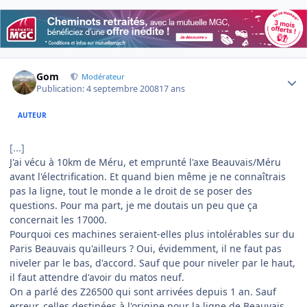
Author stats
Gom
Modérateur
Publication:
4 septembre 2008
17 ans
AUTEUR
[...]
J'ai vécu à 10km de Méru, et emprunté l'axe Beauvais/Méru
avant l'électrification. Et quand bien même je ne connaîtrais
pas la ligne, tout le monde a le droit de se poser des
questions. Pour ma part, je me doutais un peu que ça
concernait les 17000.
Pourquoi ces machines seraient-elles plus intolérables sur du
Paris Beauvais qu'ailleurs ? Oui, évidemment, il ne faut pas
niveler par le bas, d'accord. Sauf que pour niveler par le haut,
il faut attendre d'avoir du matos neuf.
On a parlé des Z26500 qui sont arrivées depuis 1 an. Sauf
erreur, celles destinées à l'origine pour la ligne de Beauvais