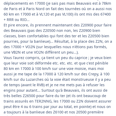
déplacements en 17000 (je sais pas mais Beauvais est à 78km
de Paris et à Paris Nord on fait des tournées où on a aussi nos
60 km en 17000 et à VL120 et pas VL100) ils ont mis des 67400
+ RRR ou RIO...
Et pire encore, ils prennent maintenant des Z20900 pour faire
des Beauvais (pas des Z20500 non non, les Z20900 bien
classes, bien confortables qui font des ter et les Z20500 bien
pourries, pour la banlieue)... Résultat, à la place des Z2N, on a
des 17000 + VO2N (sur lesquelles nous n'étions pas formés,
une VB2N et une VO2N diffèrent un peu...).
Vous l'aurez compris, ça tient un peu du caprice ; je veux bien
que leur voie soit déformée etc. etc. etc. et que c'est pénible
80 km en 17000 à 100 km/h sur une voie moisie, mais moi
aussi je me tape de la 17000 à 120 km/h sur des Crepy, à 100
km/h sur du Luzarches où la voie était monstrueuse il y a peu
de temps (avant le RVB) et je ne me mets pas à refuser les
engins pour autant... Surtout qu'à Beauvais, ils ont aussi de
très belles Z26500 pour faire du ter (et ils ont beaucoup de
trains assurés en TER2NNG, les 17000 ou Z2N doivent assurer
peut être 4 ou 6 trains par jour au total, en pointe) et nous on
a toujours à la banlieue des Z6100 et nos 20500 première