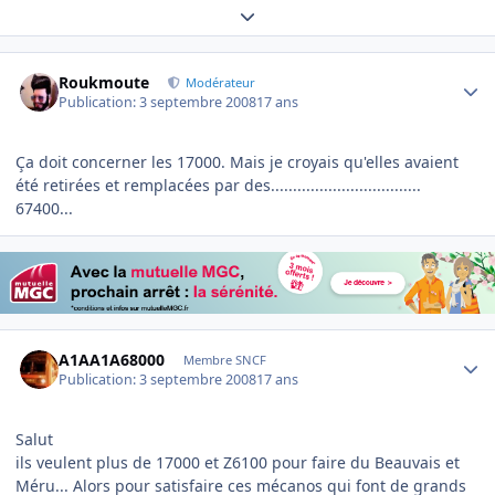
Expand topic overview
Author stats
Roukmoute
Modérateur
Publication:
3 septembre 2008
17 ans
Ça doit concerner les 17000. Mais je croyais qu'elles avaient
été retirées et remplacées par des..................................
67400...
Author stats
A1AA1A68000
Membre SNCF
Publication:
3 septembre 2008
17 ans
Salut
ils veulent plus de 17000 et Z6100 pour faire du Beauvais et
Méru... Alors pour satisfaire ces mécanos qui font de grands