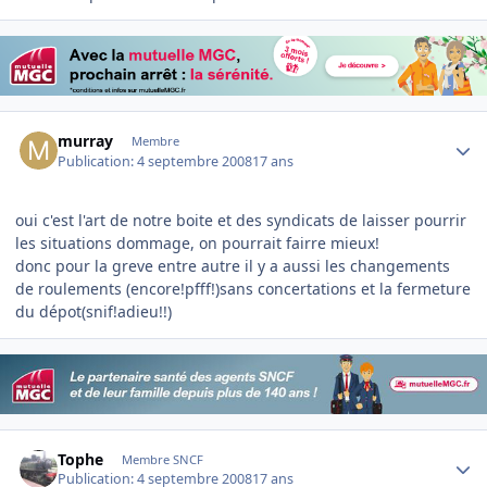
Author stats
murray
Membre
Publication:
4 septembre 2008
17 ans
oui c'est l'art de notre boite et des syndicats de laisser pourrir
les situations dommage, on pourrait fairre mieux!
donc pour la greve entre autre il y a aussi les changements
de roulements (encore!pfff!)sans concertations et la fermeture
du dépot(snif!adieu!!)
Author stats
Tophe
Membre SNCF
Publication:
4 septembre 2008
17 ans