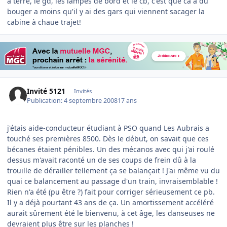
à terre, le gd, les lampes de bord et le cb, c'est que ca a du
bouger a moins qu'il y ai des gars qui viennent sacager la
cabine à chaue trajet!
Invité 5121
Invités
Publication:
4 septembre 2008
17 ans
j'étais aide-conducteur étudiant à PSO quand Les Aubrais a
touché ses premières 8500. Dès le début, on savait que ces
bécanes étaient pénibles. Un des mécanos avec qui j'ai roulé
dessus m'avait raconté un de ses coups de frein dû à la
trouille de dérailler tellement ça se balançait ! J'ai même vu du
quai ce balancement au passage d'un train, invraisemblable !
Rien n'a été (pu être ?) fait pour corriger sérieusement ce pb.
Il y a déjà pourtant 43 ans de ça. Un amortissement accéléré
aurait sûrement été le bienvenu, à cet âge, les danseuses ne
devraient plus être sur les planches !