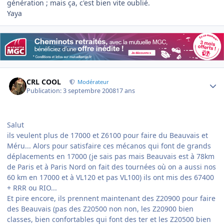
génération ; mais ça, c'est bien vite oublié.
Yaya
Author stats
CRL COOL
Modérateur
Publication:
3 septembre 2008
17 ans
Salut
ils veulent plus de 17000 et Z6100 pour faire du Beauvais et
Méru... Alors pour satisfaire ces mécanos qui font de grands
déplacements en 17000 (je sais pas mais Beauvais est à 78km
de Paris et à Paris Nord on fait des tournées où on a aussi nos
60 km en 17000 et à VL120 et pas VL100) ils ont mis des 67400
+ RRR ou RIO...
Et pire encore, ils prennent maintenant des Z20900 pour faire
des Beauvais (pas des Z20500 non non, les Z20900 bien
classes, bien confortables qui font des ter et les Z20500 bien