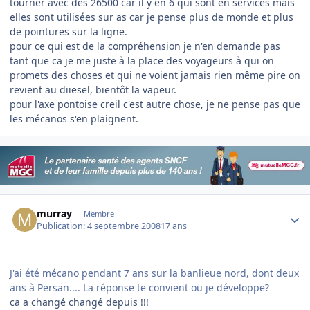
tourner avec des 26500 car il y en 6 qui sont en services mais
elles sont utilisées sur as car je pense plus de monde et plus
de pointures sur la ligne.
pour ce qui est de la compréhension je n'en demande pas
tant que ca je me juste à la place des voyageurs à qui on
promets des choses et qui ne voient jamais rien même pire on
revient au diiesel, bientôt la vapeur.
pour l'axe pontoise creil c'est autre chose, je ne pense pas que
les mécanos s'en plaignent.
Author stats
murray
Membre
Publication:
4 septembre 2008
17 ans
J'ai été mécano pendant 7 ans sur la banlieue nord, dont deux
ans à Persan.... La réponse te convient ou je développe?
ca a changé changé depuis !!!