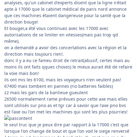
analyses, qu'un cabinet d'experts disent que la ligne n'était
apte à 17000 que le cabinet médical de paris nord annonce
que ces machines étaient dangereuse pour la santé que la
direction bouge!
Et bouger,a été vous continuez avec les 17000 avec
autorisations de se limiter en vitesses(mais pas trop qd
même).
on a demandé a avoir des concertations avec la région et la
direction mais toujours rien!.
donc il y a eu ce fameu droit de retrait(abusif, certes mais au
moins ils ont faits qques choses) le mieux aurait été de refaire
la voie mais bon!
ils ont mis les 6100, mais les voyageurs n'en veulent pas!
67400 mais tombent en pannes (rio batteries faibles)
z2 mais les gars de la banlieue gueulent
26500 normalement rame prévues pour cette axe mais elles
sont utilisés sur pno as et tgr car à savoir que l'axe pno bvs
est l'axe ou l'on met les machines qui sont les plus pourries!
le seul truc que je peux dire par rapport à la 17000 c'est que
lorsque l'on change de bout et que l'on voit le siege renversé