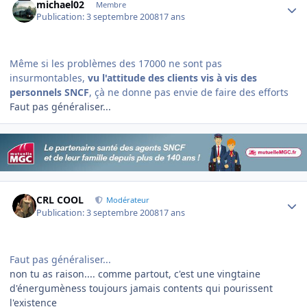
michael02
Membre
Publication:
3 septembre 2008
17 ans
Même si les problèmes des 17000 ne sont pas
insurmontables,
vu l'attitude
des
clients vis à vis des
personnels SNCF
, çà ne donne pas envie de faire des efforts
Faut pas généraliser...
Author stats
CRL COOL
Modérateur
Publication:
3 septembre 2008
17 ans
Faut pas généraliser...
non tu as raison.... comme partout, c'est une vingtaine
d'énergumèness toujours jamais contents qui pourissent
l'existence