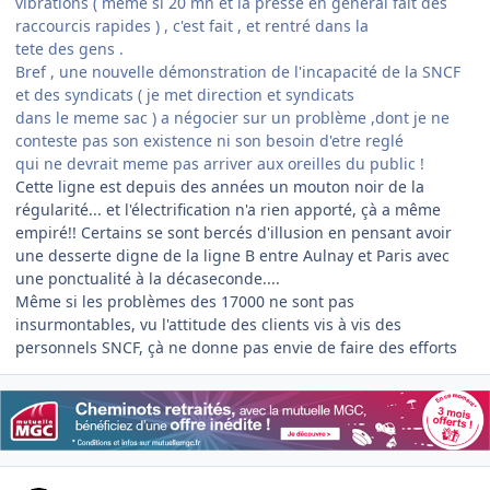
vibrations ( meme si 20 mn et la presse en general fait des
raccourcis rapides ) , c'est fait , et rentré dans la
tete des gens .
Bref , une nouvelle démonstration de l'incapacité de la SNCF
et des syndicats ( je met direction et syndicats
dans le meme sac ) a négocier sur un problème ,dont je ne
conteste pas son existence ni son besoin d'etre reglé
qui ne devrait meme pas arriver aux oreilles du public !
Cette ligne est depuis des années un mouton noir de la
régularité... et l'électrification n'a rien apporté, çà a même
empiré!! Certains se sont bercés d'illusion en pensant avoir
une desserte digne de la ligne B entre Aulnay et Paris avec
une ponctualité à la décaseconde....
Même si les problèmes des 17000 ne sont pas
insurmontables, vu l'attitude des clients vis à vis des
personnels SNCF, çà ne donne pas envie de faire des efforts
Author stats