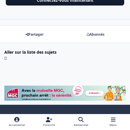
Connectez-vous maintenant
Partager
Abonnés
Aller sur la liste des sujets
Light Mode
Dark Mode
System Preference
Se connecter
S’inscrire
Rechercher
Menu