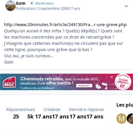
Gom
Modérateur
Publication:
3 septembre 2008
17 ans
http://www.20minutes.fr/article/249130/Fra...r-une-greve.php
Quelqu'un aurait-il des infos ? Quel(s) dépôt(s) ? Quels sont
les machines concernées par ce droit de retrait/grève ?
J'imagine que cette/ces machine(s) ne circulent pas que sur
cette ligne, pourquoi une grève que là bas ?
Oui oui, je suis curieux...
Gom
Les plu
Réponses
Vues
Création
Dernière réponse
25
5k
17 ans
17 ans
17 ans
17 ans