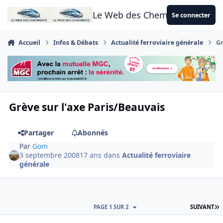
Aller au contenu
Le Web des Cheminots
Se connecter
Accueil
Infos & Débats
Actualité ferroviaire générale
Gr
Grève sur l'axe Paris/Beauvais
Partager
Abonnés
Par
Gom
3 septembre 2008
17 ans
dans
Actualité ferroviaire
générale
D
PAGE 1 SUR 2
SUIVANT
Author stats