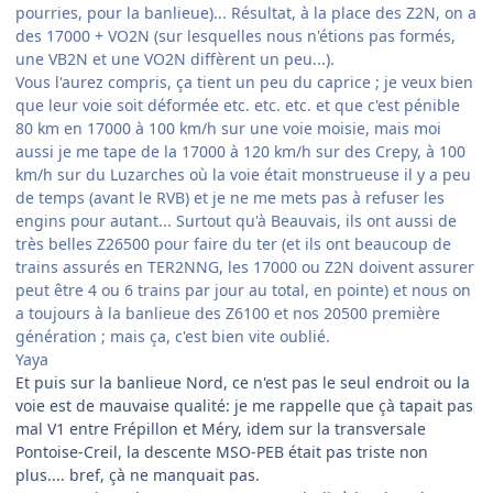
pourries, pour la banlieue)... Résultat, à la place des Z2N, on a
des 17000 + VO2N (sur lesquelles nous n'étions pas formés,
une VB2N et une VO2N diffèrent un peu...).
Vous l'aurez compris, ça tient un peu du caprice ; je veux bien
que leur voie soit déformée etc. etc. etc. et que c'est pénible
80 km en 17000 à 100 km/h sur une voie moisie, mais moi
aussi je me tape de la 17000 à 120 km/h sur des Crepy, à 100
km/h sur du Luzarches où la voie était monstrueuse il y a peu
de temps (avant le RVB) et je ne me mets pas à refuser les
engins pour autant... Surtout qu'à Beauvais, ils ont aussi de
très belles Z26500 pour faire du ter (et ils ont beaucoup de
trains assurés en TER2NNG, les 17000 ou Z2N doivent assurer
peut être 4 ou 6 trains par jour au total, en pointe) et nous on
a toujours à la banlieue des Z6100 et nos 20500 première
génération ; mais ça, c'est bien vite oublié.
Yaya
Et puis sur la banlieue Nord, ce n'est pas le seul endroit ou la
voie est de mauvaise qualité: je me rappelle que çà tapait pas
mal V1 entre Frépillon et Méry, idem sur la transversale
Pontoise-Creil, la descente MSO-PEB était pas triste non
plus.... bref, çà ne manquait pas.