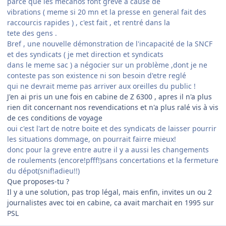
parce que les mecanos font greve a cause de
vibrations ( meme si 20 mn et la presse en general fait des
raccourcis rapides ) , c'est fait , et rentré dans la
tete des gens .
Bref , une nouvelle démonstration de l'incapacité de la SNCF
et des syndicats ( je met direction et syndicats
dans le meme sac ) a négocier sur un problème ,dont je ne
conteste pas son existence ni son besoin d'etre reglé
qui ne devrait meme pas arriver aux oreilles du public !
J'en ai pris un une fois en cabine de Z 6300 , apres il n'a plus
rien dit concernant nos revendications et n'a plus ralé vis à vis
de ces conditions de voyage
oui c'est l'art de notre boite et des syndicats de laisser pourrir
les situations dommage, on pourrait fairre mieux!
donc pour la greve entre autre il y a aussi les changements
de roulements (encore!pfff!)sans concertations et la fermeture
du dépot(snif!adieu!!)
Que proposes-tu ?
Il y a une solution, pas trop légal, mais enfin, invites un ou 2
journalistes avec toi en cabine, ca avait marchait en 1995 sur
PSL