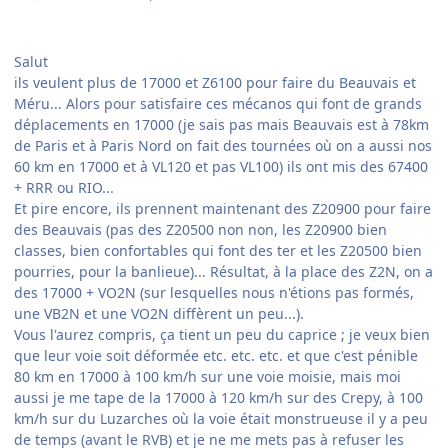
Salut
ils veulent plus de 17000 et Z6100 pour faire du Beauvais et
Méru... Alors pour satisfaire ces mécanos qui font de grands
déplacements en 17000 (je sais pas mais Beauvais est à 78km
de Paris et à Paris Nord on fait des tournées où on a aussi nos
60 km en 17000 et à VL120 et pas VL100) ils ont mis des 67400
+ RRR ou RIO...
Et pire encore, ils prennent maintenant des Z20900 pour faire
des Beauvais (pas des Z20500 non non, les Z20900 bien
classes, bien confortables qui font des ter et les Z20500 bien
pourries, pour la banlieue)... Résultat, à la place des Z2N, on a
des 17000 + VO2N (sur lesquelles nous n'étions pas formés,
une VB2N et une VO2N diffèrent un peu...).
Vous l'aurez compris, ça tient un peu du caprice ; je veux bien
que leur voie soit déformée etc. etc. etc. et que c'est pénible
80 km en 17000 à 100 km/h sur une voie moisie, mais moi
aussi je me tape de la 17000 à 120 km/h sur des Crepy, à 100
km/h sur du Luzarches où la voie était monstrueuse il y a peu
de temps (avant le RVB) et je ne me mets pas à refuser les