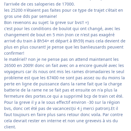
l'arrivée de ces saloperies de 17000.
les 25200 n'étaient pas faites pour ce type de trajet c'était en
gros une dds par semaine!
Bon revenons au sujet: la greve sur bvs!! =)
c'est pour les conditions de boulot qui ont changé, avec les
changement de bout en 5 min (non ce n'est pas exagéré
arrivé du train à 8h54+ et départ à 8h59) mais cela devient de
plus en plus courant! je pense que les banlieusards peuvent
confirmer!
le matériel? non je ne pense pas on attend maintenant les
26500 en 2009! donc on fait avec on a encore gueulé avec les
voyageurs car ils nous ont mis les rames dromadaires le seul
probleme est que les 67400 ne sont pas assez ou du moins la
perte en ligne de puissance dans la rame fait que la charge
batterie de la rame ne se fait pas et ensuite on n'a plus la
fermeture des portes.ce qui a supprimé bcp de train cet été.
Pour la greve il y a le sous effectif environ -30 sur la région
bvs, donc cet été pas de vacances!(si 4 j merci patron).Et il
faut toujours en faire plus sans retour donc voila. Par contre
cela devrait rester en interne et non une grevevis à vis du
client.