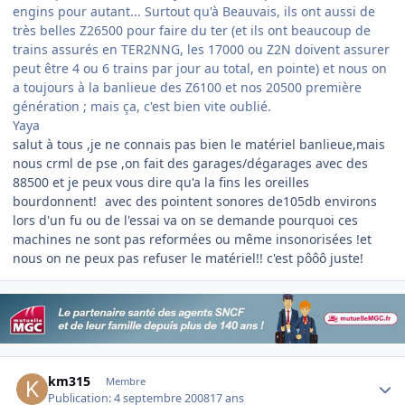
engins pour autant... Surtout qu'à Beauvais, ils ont aussi de
très belles Z26500 pour faire du ter (et ils ont beaucoup de
trains assurés en TER2NNG, les 17000 ou Z2N doivent assurer
peut être 4 ou 6 trains par jour au total, en pointe) et nous on
a toujours à la banlieue des Z6100 et nos 20500 première
génération ; mais ça, c'est bien vite oublié.
Yaya
salut à tous ,je ne connais pas bien le matériel banlieue,mais
nous crml de pse ,on fait des garages/dégarages avec des
88500 et je peux vous dire qu'a la fins les oreilles
bourdonnent!
avec des pointent sonores de105db environs
lors d'un fu ou de l'essai va on se demande pourquoi ces
machines ne sont pas reformées ou même insonorisées !et
nous on ne peux pas refuser le matériel!! c'est pôôô juste!
Author stats
km315
Membre
Publication:
4 septembre 2008
17 ans