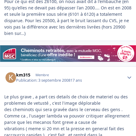
Pour ce qui est des Z6100, on nous avait dit à l'embauche (en
95) qu'elles ne devait pas dépasser l'an 2000.... On est en 2008
et seule la première sous série (6101 à 6120) a totalement
disparue. Pour les 20500, à part le bruit lassant du CVS, je ne
vois pas la différence avec les dernières livrées (hors 20900
bien sur...)
Author stats
km315
Membre
Publication:
3 septembre 2008
17 ans
Le plus grave , a part ces details de choix de materiel ou des
problemes de vetusté , c'est l'image déplorable
des cheminots qui sera gravée dans le cerveau des gens .
Comme ca , l'usager lambda va pouvoir critiquer allegrement
parce que les mecanos font greve a cause de
vibrations ( meme si 20 mn et la presse en general fait des
raccourcis rapides ) , c'est fait , et rentré dans la