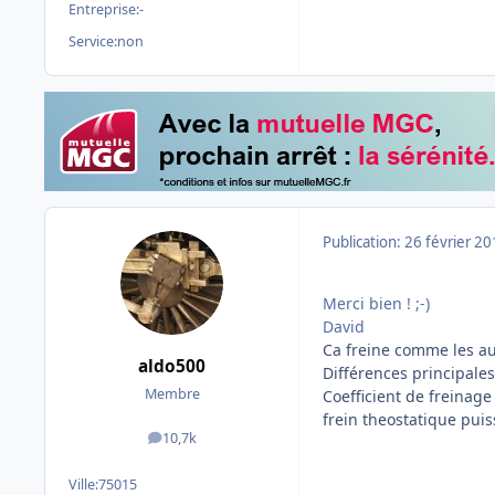
Entreprise:
-
Service:
non
Publication:
26 février 2
Merci bien ! ;-)
David
Ca freine comme les au
aldo500
Différences principales
Membre
Coefficient de freinage
frein theostatique puis
10,7k
messages
Ville:
75015