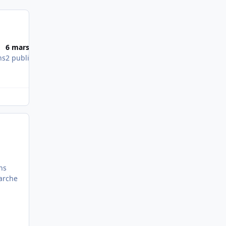
Most Popular Posts
6 mars 2010
3 sept. 2024
ns
2 publications
2 publications
Voir même les 4 sur une TMST 
ns
marche