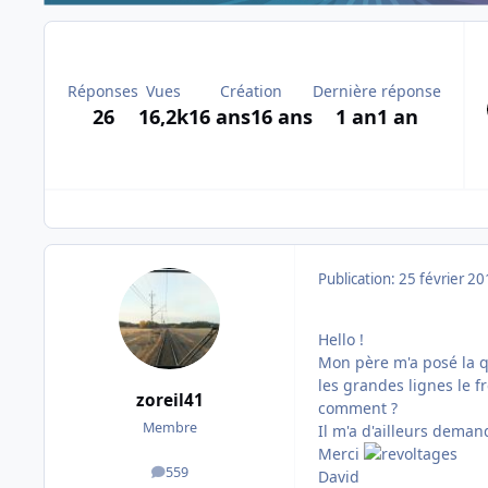
Réponses
Vues
Création
Dernière réponse
26
16,2k
16 ans
16 ans
1 an
1 an
Publication:
25 février 2
Hello !
Mon père m'a posé la qu
les grandes lignes le f
zoreil41
comment ?
Membre
Il m'a d'ailleurs demand
Merci
559
David
messages