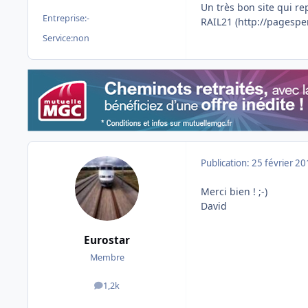
Un très bon site qui re
Entreprise:
-
RAIL21 (http://pagesper
Service:
non
Publication:
25 février 2
Merci bien ! ;-)
David
Eurostar
Membre
1,2k
messages