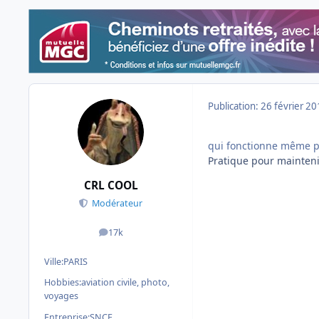
Publication:
26 février 2
qui fonctionne même pa
Pratique pour maintenir
CRL COOL
Modérateur
17k
messages
Ville:
PARIS
Hobbies:
aviation civile, photo,
voyages
Entreprise:
SNCF