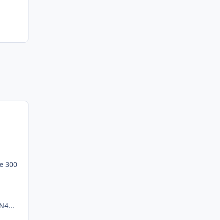
e 300
N4...