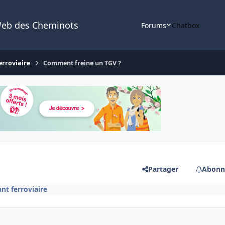
Web des Cheminots
Forums
Chatbox
erroviaire
Comment freine un TGV ?
Partager
Abonn
nt ferroviaire