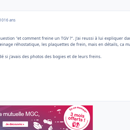
010
16 ans
estion "et comment freine un TGV ?". J'ai reussi à lui expliquer da
reinage réhostatique, les plaquettes de frein, mais en détails, ca 
é si j'avais des photos des bogies et de leurs freins.