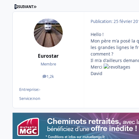
DERNIÈRE PAGE
1
2
SUIVANT
Publication:
25 février 2
Hello !
Mon père m'a posé la qu
les grandes lignes le f
comment ?
Eurostar
Il m'a d'ailleurs demand
Membre
Merci
David
1,2k
messages
Entreprise:
-
Service:
non