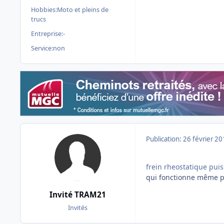
Hobbies:
Moto et pleins de
trucs
Entreprise:
-
Service:
non
Publication:
26 février 2
frein rheostatique pui
qui fonctionne même pa
Invité TRAM21
Invités