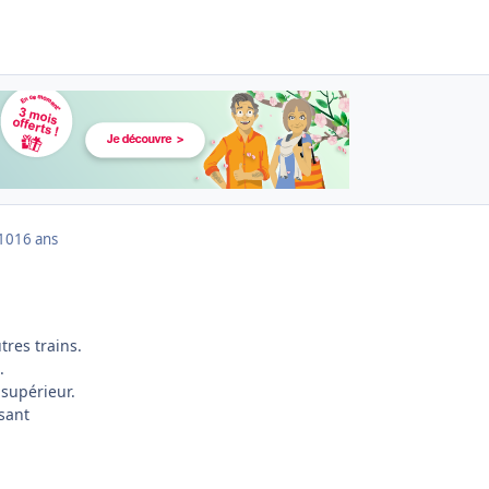
010
16 ans
tres trains.
.
 supérieur.
sant