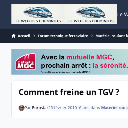
Aller au contenu
Le 
Accueil
Forum technique ferroviaire
Matériel roulant f
Comment freine un TGV ?
Par
Eurostar
25 février 2010
16 ans
dans
Matériel roula