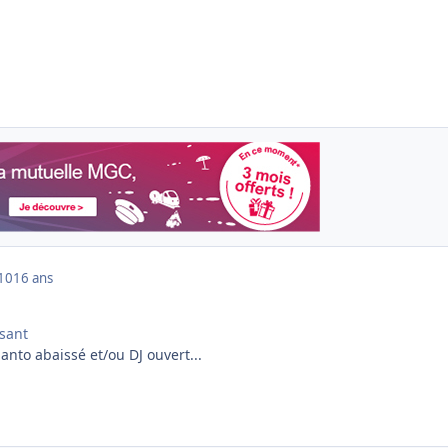
010
16 ans
ssant
nto abaissé et/ou DJ ouvert...