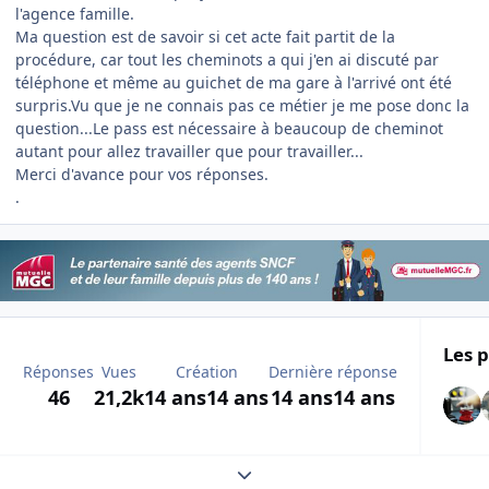
l'agence famille.
Ma question est de savoir si cet acte fait partit de la
procédure, car tout les cheminots a qui j'en ai discuté par
téléphone et même au guichet de ma gare à l'arrivé ont été
surpris.Vu que je ne connais pas ce métier je me pose donc la
question...Le pass est nécessaire à beaucoup de cheminot
autant pour allez travailler que pour travailler...
Merci d'avance pour vos réponses.
.
Les p
Réponses
Vues
Création
Dernière réponse
46
21,2k
14 ans
14 ans
14 ans
14 ans
Expand topic overview