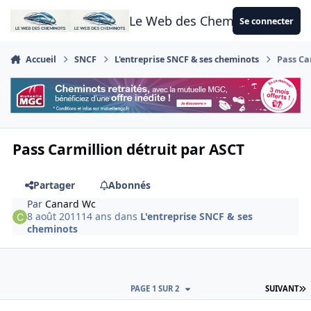
Aller au contenu
Le Web des Cheminots
Se connecter
Accueil
SNCF
L'entreprise SNCF & ses cheminots
Pass Ca
Pass Carmillion détruit par ASCT
Partager
Abonnés
Par
Canard Wc
8 août 2011
14 ans
dans
L'entreprise SNCF & ses
cheminots
D
PAGE 1 SUR 2
SUIVANT
Author stats