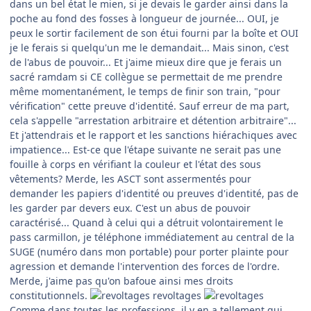
dans un bel état le mien, si je devais le garder ainsi dans la
poche au fond des fosses à longueur de journée... OUI, je
peux le sortir facilement de son étui fourni par la boîte et OUI
je le ferais si quelqu'un me le demandait... Mais sinon, c'est
de l'abus de pouvoir... Et j'aime mieux dire que je ferais un
sacré ramdam si CE collègue se permettait de me prendre
même momentanément, le temps de finir son train, "pour
vérification" cette preuve d'identité. Sauf erreur de ma part,
cela s'appelle "arrestation arbitraire et détention arbitraire"...
Et j'attendrais et le rapport et les sanctions hiérachiques avec
impatience... Est-ce que l'étape suivante ne serait pas une
fouille à corps en vérifiant la couleur et l'état des sous
vêtements? Merde, les ASCT sont assermentés pour
demander les papiers d'identité ou preuves d'identité, pas de
les garder par devers eux. C'est un abus de pouvoir
caractérisé... Quand à celui qui a détruit volontairement le
pass carmillon, je téléphone immédiatement au central de la
SUGE (numéro dans mon portable) pour porter plainte pour
agression et demande l'intervention des forces de l'ordre.
Merde, j'aime pas qu'on bafoue ainsi mes droits
constitutionnels.
revoltages
Comme dans toutes les professions, il y en a tellement qui