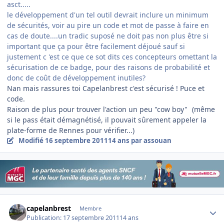
asct.....
le développement d'un tel outil devrait inclure un minimum
de sécurités, voir au pire un code et mot de passe à faire en
cas de doute....un tradic suposé ne doit pas non plus être si
important que ça pour être facilement déjoué sauf si
justement c 'est ce que ce sot dits ces concepteurs omettant la
sécurisation de ce badge, pour des raisons de probabilité et
donc de coût de développement inutiles?
Nan mais rassures toi Capelanbrest c'est sécurisé ! Puce et
code.
Raison de plus pour trouver l'action un peu "cow boy"
(même
si le pass était démagnétisé, il pouvait sûrement appeler la
plate-forme de Rennes pour vérifier...)
Modifié
16 septembre 2011
14 ans
par assouan
Author stats
capelanbrest
Membre
Publication:
17 septembre 2011
14 ans