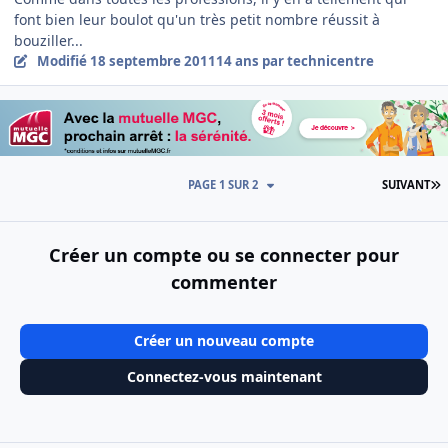
font bien leur boulot qu'un très petit nombre réussit à
bouziller...
Modifié
18 septembre 2011
14 ans
par technicentre
D
PAGE 1 SUR 2
SUIVANT
Créer un compte ou se connecter pour
commenter
Créer un nouveau compte
Connectez-vous maintenant