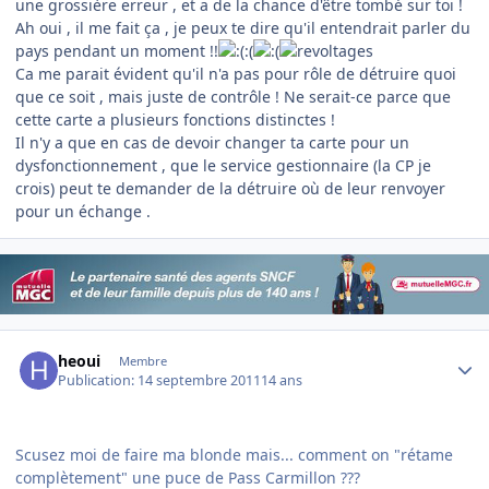
une grossière erreur , et a de la chance d'être tombé sur toi !
Ah oui , il me fait ça , je peux te dire qu'il entendrait parler du
pays pendant un moment !!
:(
Ca me parait évident qu'il n'a pas pour rôle de détruire quoi
que ce soit , mais juste de contrôle ! Ne serait-ce parce que
cette carte a plusieurs fonctions distinctes !
Il n'y a que en cas de devoir changer ta carte pour un
dysfonctionnement , que le service gestionnaire (la CP je
crois) peut te demander de la détruire où de leur renvoyer
pour un échange .
Author stats
heoui
Membre
Publication:
14 septembre 2011
14 ans
Scusez moi de faire ma blonde mais... comment on "rétame
complètement" une puce de Pass Carmillon ???