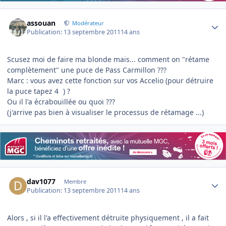
Author stats
assouan
Modérateur
Publication:
13 septembre 2011
14 ans
Scusez moi de faire ma blonde mais... comment on "rétame
complètement" une puce de Pass Carmillon ???
Marc : vous avez cette fonction sur vos Accelio (pour détruire
la puce tapez 4
) ?
Ou il l'a écrabouillée ou quoi ???
(j'arrive pas bien à visualiser le processus de rétamage ...)
Author stats
dav1077
Membre
Publication:
13 septembre 2011
14 ans
Alors , si il l'a effectivement détruite physiquement , il a fait