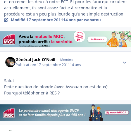
et on remet les deux à notre ECT. Et pour les faux qui circulent
actuellement, ils sont assez facile à reconnaitre et la
procédure est un peu plus lourde qu'une simple destruction.
Modifié
17 septembre 2011
14 ans
par webatou
Author stats
Général Jack O'Neill
Membre
Publication:
17 septembre 2011
14 ans
Salut
Peite question de blonde (avec Assouan on est deux):
Pourquoi téléphoner à RES ?
Author stats