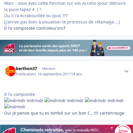
Marc : vous avez cette fonction sur vos Accelio (pour détruire
la puce tapez 4
) ?
Ou il l'a écrabouillée ou quoi ???
(j'arrive pas bien à visualiser le processus de rétamage ...)
Il l'a compostée controleursncf
Author stats
berthon37
Membre
Publication:
16 septembre 2011
14 ans
Il l'a compostée
mdrmdr
mdrmdr
mdrmdr
Oui je pense que tu es tombé sur un bon C.. !!!! cartonrouge