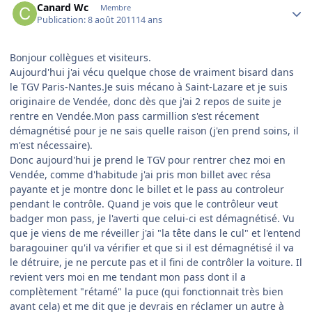
Canard Wc
Membre
Publication:
8 août 2011
14 ans
Bonjour collègues et visiteurs.
Aujourd'hui j'ai vécu quelque chose de vraiment bisard dans
le TGV Paris-Nantes.Je suis mécano à Saint-Lazare et je suis
originaire de Vendée, donc dès que j'ai 2 repos de suite je
rentre en Vendée.Mon pass carmillion s'est récement
démagnétisé pour je ne sais quelle raison (j'en prend soins, il
m'est nécessaire).
Donc aujourd'hui je prend le TGV pour rentrer chez moi en
Vendée, comme d'habitude j'ai pris mon billet avec résa
payante et je montre donc le billet et le pass au controleur
pendant le contrôle. Quand je vois que le contrôleur veut
badger mon pass, je l'averti que celui-ci est démagnétisé. Vu
que je viens de me réveiller j'ai "la tête dans le cul" et l'entend
baragouiner qu'il va vérifier et que si il est démagnétisé il va
le détruire, je ne percute pas et il fini de contrôler la voiture. Il
revient vers moi en me tendant mon pass dont il a
complètement "rétamé" la puce (qui fonctionnait très bien
avant cela) et me dit que je devrais en réclamer un autre à