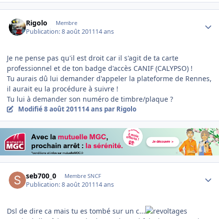
Author stats
Rigolo
Membre
Publication:
8 août 2011
14 ans
Je ne pense pas qu'il est droit car il s'agit de ta carte
professionnel et de ton badge d'accès CANIF (CALYPSO) !
Tu aurais dû lui demander d'appeler la plateforme de Rennes,
il aurait eu la procédure à suivre !
Tu lui à demander son numéro de timbre/plaque ?
Modifié
8 août 2011
14 ans
par Rigolo
Author stats
seb700_0
Membre SNCF
Publication:
8 août 2011
14 ans
Dsl de dire ca mais tu es tombé sur un c...