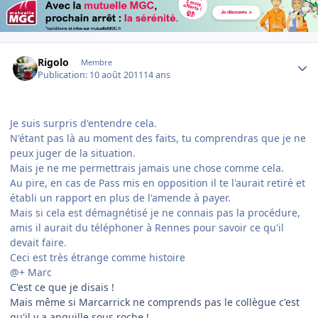
Author stats
Rigolo
Membre
Publication:
10 août 2011
14 ans
Je suis surpris d'entendre cela.
N'étant pas là au moment des faits, tu comprendras que je ne
peux juger de la situation.
Mais je ne me permettrais jamais une chose comme cela.
Au pire, en cas de Pass mis en opposition il te l'aurait retiré et
établi un rapport en plus de l'amende à payer.
Mais si cela est démagnétisé je ne connais pas la procédure,
amis il aurait du téléphoner à Rennes pour savoir ce qu'il
devait faire.
Ceci est très étrange comme histoire
@+ Marc
C'est ce que je disais !
Mais même si Marcarrick ne comprends pas le collègue c'est
qu'il y a anguille sous roche !