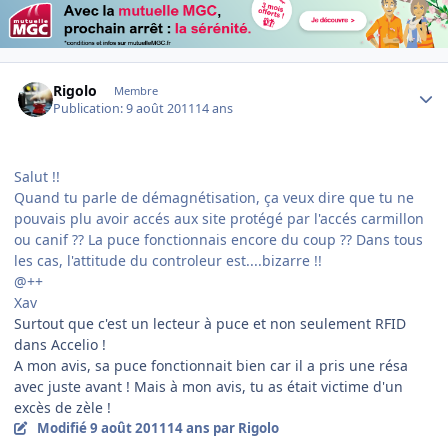
Author stats
Rigolo
Membre
Publication:
9 août 2011
14 ans
Salut !!
Quand tu parle de démagnétisation, ça veux dire que tu ne
pouvais plu avoir accés aux site protégé par l'accés carmillon
ou canif ?? La puce fonctionnais encore du coup ?? Dans tous
les cas, l'attitude du controleur est....bizarre !!
@++
Xav
Surtout que c'est un lecteur à puce et non seulement RFID
dans Accelio !
A mon avis, sa puce fonctionnait bien car il a pris une résa
avec juste avant ! Mais à mon avis, tu as était victime d'un
excès de zèle !
Modifié
9 août 2011
14 ans
par Rigolo