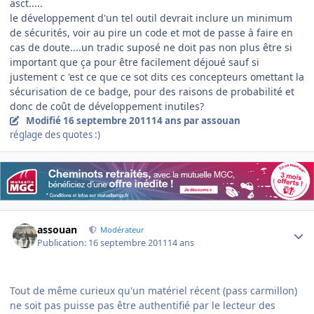
asct.....
le développement d'un tel outil devrait inclure un minimum
de sécurités, voir au pire un code et mot de passe à faire en
cas de doute....un tradic suposé ne doit pas non plus être si
important que ça pour être facilement déjoué sauf si
justement c 'est ce que ce sot dits ces concepteurs omettant la
sécurisation de ce badge, pour des raisons de probabilité et
donc de coût de développement inutiles?
Modifié
16 septembre 2011
14 ans
par assouan
réglage des quotes :)
Author stats
assouan
Modérateur
Publication:
16 septembre 2011
14 ans
Tout de même curieux qu'un matériel récent (pass carmillon)
ne soit pas puisse pas être authentifié par le lecteur des