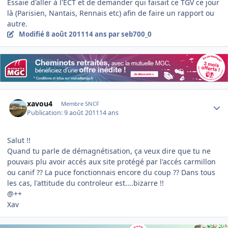
Essaie d'aller à l'ECT et de demander qui faisait ce TGV ce jour
là (Parisien, Nantais, Rennais etc) afin de faire un rapport ou
autre.
Modifié
8 août 2011
14 ans
par seb700_0
Author stats
xavou4
Membre SNCF
Publication:
9 août 2011
14 ans
Salut !!
Quand tu parle de démagnétisation, ça veux dire que tu ne
pouvais plu avoir accés aux site protégé par l'accés carmillon
ou canif ?? La puce fonctionnais encore du coup ?? Dans tous
les cas, l'attitude du controleur est....bizarre !!
@++
Xav