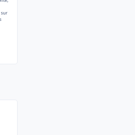
onté,
 sur
s