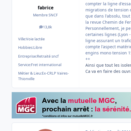
compter la ligne d'essai
fabrice
migrations de tension d
Membre SNCF
que dans l'absolu, tou
la revue Chemin de Fer f
13,8k
Personnellement, je pe
messages
certaines lignes (Lyon 
Ville:
Voie lactée
ligne assurant un trafi
compte l'aspect matérie
Hobbies:
Libre
engins mono tension 150
Entreprise:
Retraité sncf
++
Service:
Fret international
Ainsi que tout les isol
Ca va en faire des ouvr
Métier & Lieu:
Ex-CRLP Vaires-
Thionville