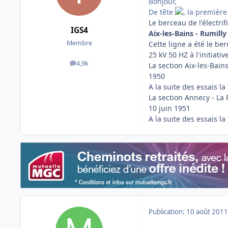
Bonjour,
De tête
, la première
Le berceau de l'électri
IGS4
Aix-les-Bains - Rumilly
Membre
Cette ligne a été le be
25 kV 50 HZ à l'initiat
4,9k
La section Aix-les-Bain
messages
1950
A la suite des essais l
La section Annecy - La
10 juin 1951
A la suite des essais l
Publication:
10 août 2011