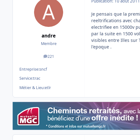
Publication:
10 août 2011
Je pensais que la premi
reeltrifications avec 
electrifiee en 15000v 
par la suite en 1500 vo
andre
visibles entre Illes su
Membre
l'epoque .
221
messages
Entreprise:
sncf
Service:
trac
Métier & Lieu:
etlr