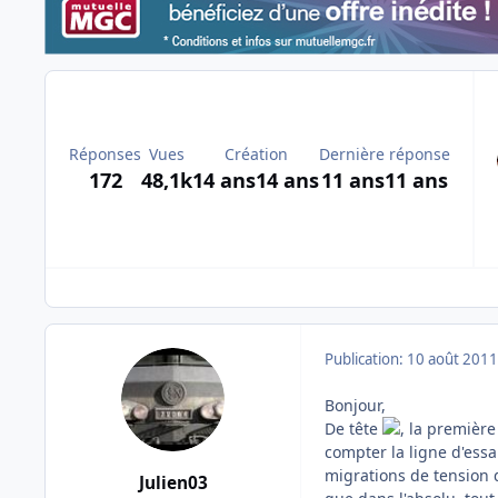
Réponses
Vues
Création
Dernière réponse
172
48,1k
14 ans
14 ans
11 ans
11 ans
Publication:
10 août 2011
Bonjour,
De tête
, la première
compter la ligne d'essai
migrations de tension d
Julien03