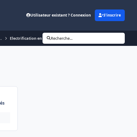
Utilisateur existant ? Connexion
S’inscrire
..
Electrification en 25000 V
Recherche...
és