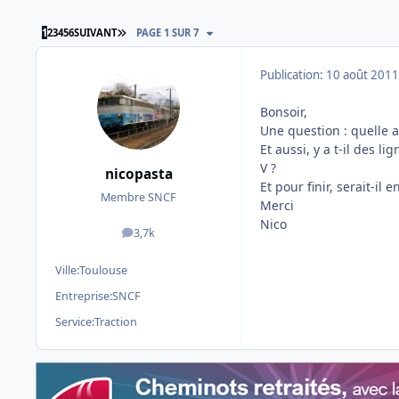
DERNIÈRE PAGE
1
2
3
4
5
6
SUIVANT
PAGE 1 SUR 7
Publication:
10 août 2011
Bonsoir,
Une question : quelle a
Et aussi, y a t-il des 
V ?
nicopasta
Et pour finir, serait-i
Membre SNCF
Merci
Nico
3,7k
messages
Ville:
Toulouse
Entreprise:
SNCF
Service:
Traction