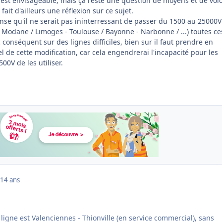
t est envisageable, mais ça reste une question de moyens et de vol
ait d'ailleurs une réflexion sur ce sujet.
nse qu'il ne serait pas ininterressant de passer du 1500 au 25000V
- Modane / Limoges - Toulouse / Bayonne - Narbonne / ...) toutes ce
c conséquent sur des lignes difficiles, bien sur il faut prendre en
l de cette modification, car cela engendrerai l'incapacité pour les
0V de les utiliser.
14 ans
 ligne est Valenciennes - Thionville (en service commercial), sans