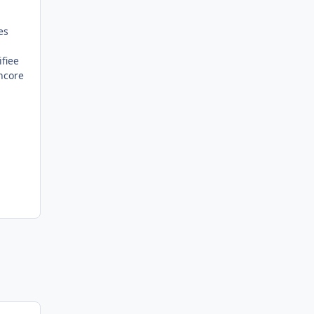
es
fiee
encore