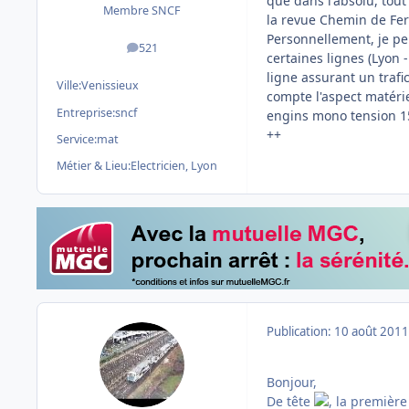
que dans l'absolu, tou
Membre SNCF
la revue Chemin de Fer f
Personnellement, je pe
521
messages
certaines lignes (Lyon 
ligne assurant un trafi
Ville:
Venissieux
compte l'aspect matérie
Entreprise:
sncf
engins mono tension 150
++
Service:
mat
Métier & Lieu:
Electricien, Lyon
Publication:
10 août 2011
Bonjour,
De tête
, la première