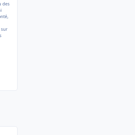
u des
i
onté,
 sur
s