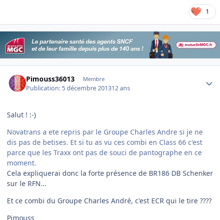
1
Author stats
Pimouss36013
Membre
Publication:
5 décembre 2013
12 ans
Salut ! :-)
Novatrans a ete repris par le Groupe Charles Andre si je ne
dis pas de betises. Et si tu as vu ces combi en Class 66 c'est
parce que les Traxx ont pas de souci de pantographe en ce
moment.
Cela expliquerai donc la forte présence de BR186 DB Schenker
sur le RFN...
Et ce combi du Groupe Charles André, c'est ECR qui le tire ????
Pimouss