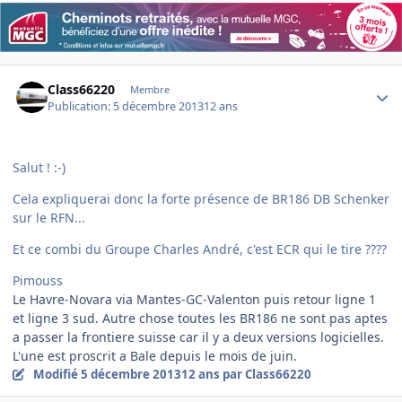
Author stats
Class66220
Membre
Publication:
5 décembre 2013
12 ans
Salut ! :-)
Cela expliquerai donc la forte présence de BR186 DB Schenker
sur le RFN...
Et ce combi du Groupe Charles André, c'est ECR qui le tire ????
Pimouss
Le Havre-Novara via Mantes-GC-Valenton puis retour ligne 1
et ligne 3 sud. Autre chose toutes les BR186 ne sont pas aptes
a passer la frontiere suisse car il y a deux versions logicielles.
L'une est proscrit a Bale depuis le mois de juin.
Modifié
5 décembre 2013
12 ans
par Class66220