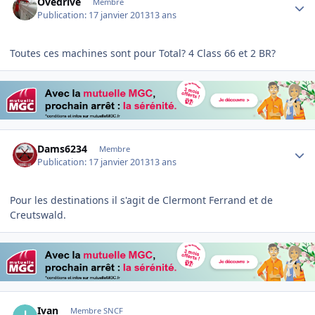
Ovedrive
Membre
Publication:
17 janvier 2013
13 ans
Toutes ces machines sont pour Total? 4 Class 66 et 2 BR?
Author stats
Dams6234
Membre
Publication:
17 janvier 2013
13 ans
Pour les destinations il s'agit de Clermont Ferrand et de
Creutswald.
Author stats
Ivan
Membre SNCF