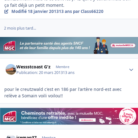
ça fait déjà un petit moment.
Modifié
18 janvier 2013
13 ans
par Class66220
2 mois plus tard...
Author stats
Wessstcoast G'z
Membre
Publication:
20 mars 2013
13 ans
pour le creutzwald c'est en 186 par l'artère nord-est avec
relève a Somain voili voilou!!
Author stats
iceman37
Membre