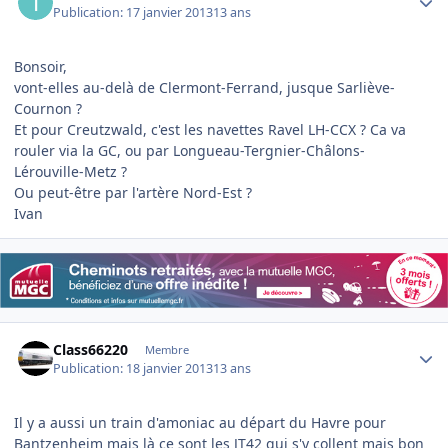
Publication:
17 janvier 2013
13 ans
Bonsoir,
vont-elles au-delà de Clermont-Ferrand, jusque Sarliève-
Cournon ?
Et pour Creutzwald, c'est les navettes Ravel LH-CCX ? Ca va
rouler via la GC, ou par Longueau-Tergnier-Châlons-
Lérouville-Metz ?
Ou peut-être par l'artère Nord-Est ?
Ivan
Author stats
Class66220
Membre
Publication:
18 janvier 2013
13 ans
Il y a aussi un train d'amoniac au départ du Havre pour
Bantzenheim mais là ce sont les JT42 qui s'y collent mais bon