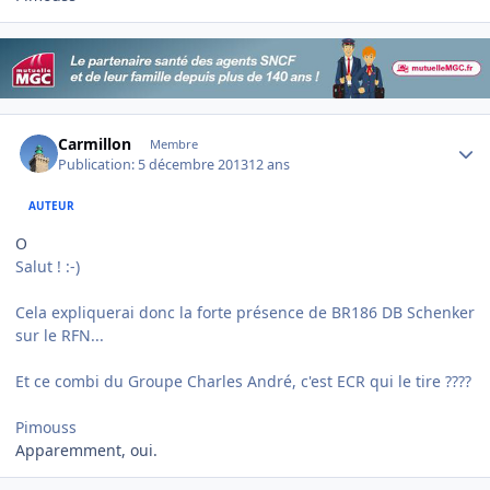
Author stats
Carmillon
Membre
Publication:
5 décembre 2013
12 ans
AUTEUR
O
Salut ! :-)
Cela expliquerai donc la forte présence de BR186 DB Schenker
sur le RFN...
Et ce combi du Groupe Charles André, c'est ECR qui le tire ????
Pimouss
Apparemment, oui.