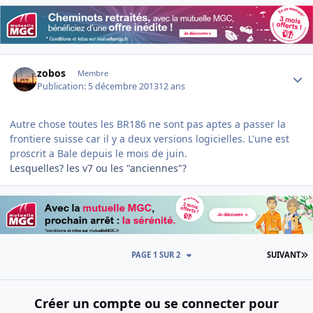
Author stats
zobos
Membre
Publication:
5 décembre 2013
12 ans
Autre chose toutes les BR186 ne sont pas aptes a passer la
frontiere suisse car il y a deux versions logicielles. L'une est
proscrit a Bale depuis le mois de juin.
Lesquelles? les v7 ou les "anciennes"?
D
PAGE 1 SUR 2
SUIVANT
Créer un compte ou se connecter pour