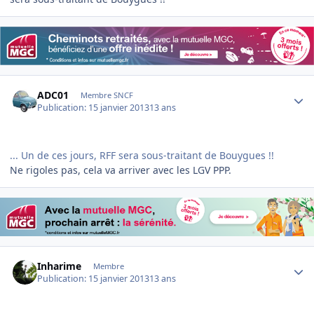
Author stats
ADC01
Membre SNCF
Publication:
15 janvier 2013
13 ans
... Un de ces jours, RFF sera sous-traitant de Bouygues !!
Ne rigoles pas, cela va arriver avec les LGV PPP.
Author stats
Inharime
Membre
Publication:
15 janvier 2013
13 ans