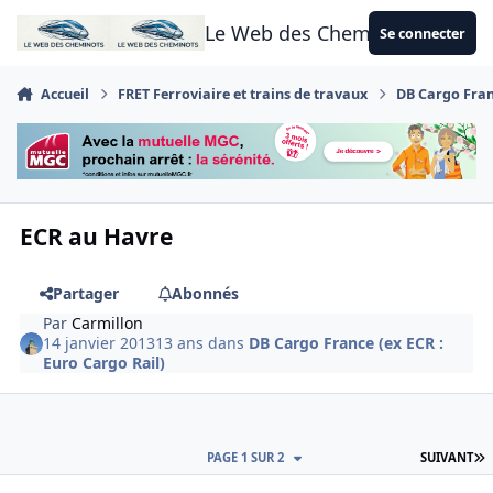
Aller au contenu
Le Web des Cheminots
Se connecter
Accueil
FRET Ferroviaire et trains de travaux
DB Cargo Franc
ECR au Havre
Partager
Abonnés
Par
Carmillon
14 janvier 2013
13 ans
dans
DB Cargo France (ex ECR :
Euro Cargo Rail)
D
PAGE 1 SUR 2
SUIVANT
Author stats