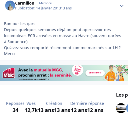
Carmillon
Membre
Publication:
14 janvier 2013
13 ans
Bonjour les gars.
Depuis quelques semaines déjà on peut apercevoir des
locomotives ECR arrivées en masse au Havre (souvent garées
à Soquence).
Qu'avez-vous remporté récemment comme marchés sur LH ?
Merci
Les p
Réponses
Vues
Création
Dernière réponse
34
12,7k
13 ans
13 ans
12 ans
12 ans