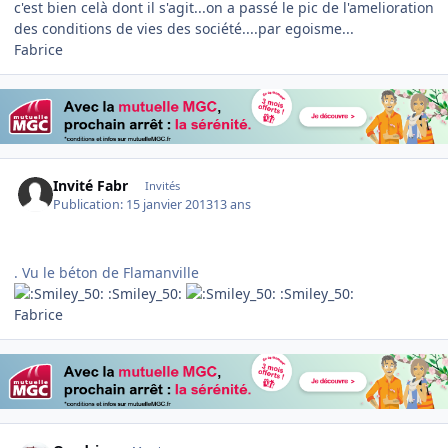
c'est bien celà dont il s'agit...on a passé le pic de l'amelioration
des conditions de vies des société....par egoisme...
Fabrice
Invité Fabr
Invités
Publication:
15 janvier 2013
13 ans
. Vu le béton de Flamanville
:Smiley_50:
:Smiley_50:
Fabrice
Author stats