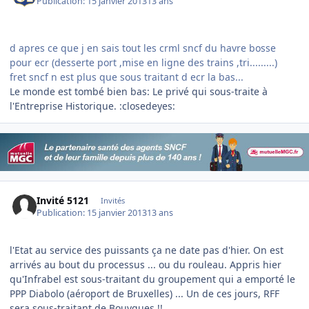
Publication:
15 janvier 2013
13 ans
d apres ce que j en sais tout les crml sncf du havre bosse
pour ecr (desserte port ,mise en ligne des trains ,tri.........)
fret sncf n est plus que sous traitant d ecr la bas...
Le monde est tombé bien bas: Le privé qui sous-traite à
l'Entreprise Historique. :closedeyes:
Invité 5121
Invités
Publication:
15 janvier 2013
13 ans
l'Etat au service des puissants ça ne date pas d'hier. On est
arrivés au bout du processus ... ou du rouleau. Appris hier
qu'Infrabel est sous-traitant du groupement qui a emporté le
PPP Diabolo (aéroport de Bruxelles) ... Un de ces jours, RFF
sera sous-traitant de Bouygues !!