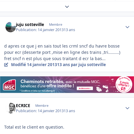
Expand topic overview
Author stats
juju sotteville
Membre
Publication:
14 janvier 2013
13 ans
d apres ce que j en sais tout les crml sncf du havre bosse
pour ecr (desserte port ,mise en ligne des trains ,tri.........)
fret sncf n est plus que sous traitant d ecr la bas...
Modifié
14 janvier 2013
13 ans
par juju sotteville
Author stats
ECRICE
Membre
Publication:
14 janvier 2013
13 ans
Total est le client en question.