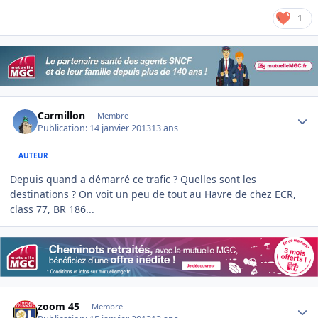
1
Author stats
Carmillon
Membre
Publication:
14 janvier 2013
13 ans
AUTEUR
Depuis quand a démarré ce trafic ? Quelles sont les
destinations ? On voit un peu de tout au Havre de chez ECR,
class 77, BR 186...
Author stats
zoom 45
Membre