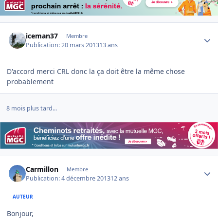
Author stats
iceman37
Membre
Publication:
20 mars 2013
13 ans
D'accord merci CRL donc la ça doit être la même chose
probablement
8 mois plus tard...
Author stats
Carmillon
Membre
Publication:
4 décembre 2013
12 ans
AUTEUR
Bonjour,