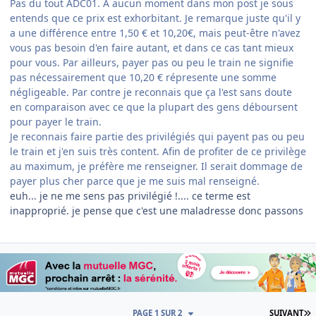
Pas du tout ADC01. A aucun moment dans mon post je sous
entends que ce prix est exhorbitant. Je remarque juste qu'il y
a une différence entre 1,50 € et 10,20€, mais peut-être n'avez
vous pas besoin d'en faire autant, et dans ce cas tant mieux
pour vous. Par ailleurs, payer pas ou peu le train ne signifie
pas nécessairement que 10,20 € répresente une somme
négligeable. Par contre je reconnais que ça l'est sans doute
en comparaison avec ce que la plupart des gens déboursent
pour payer le train.
Je reconnais faire partie des privilégiés qui payent pas ou peu
le train et j'en suis très content. Afin de profiter de ce privilège
au maximum, je préfère me renseigner. Il serait dommage de
payer plus cher parce que je me suis mal renseigné.
euh... je ne me sens pas privilégié !.... ce terme est
inapproprié. je pense que c'est une maladresse donc passons
D
PAGE 1 SUR 2
SUIVANT