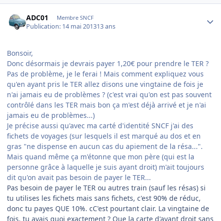
Author stats
ADC01
Membre SNCF
Publication:
14 mai 2013
13 ans
Bonsoir,
Donc désormais je devrais payer 1,20€ pour prendre le TER ?
Pas de problème, je le ferai ! Mais comment expliquez vous
qu'en ayant pris le TER allez disons une vingtaine de fois je
n'ai jamais eu de problèmes ? (c'est vrai qu'on est pas souvent
contrôlé dans les TER mais bon ça m'est déjà arrivé et je n'ai
jamais eu de problèmes...)
Je précise aussi qu'avec ma carté d'identité SNCF j'ai des
fichets de voyages (sur lesquels il est marqué au dos et en
gras "ne dispense en aucun cas du apiement de la résa...".
Mais quand même ça m'étonne que mon père (qui est la
personne grâce à laquelle je suis ayant droit) m'ait toujours
dit qu'on avait pas besoin de payer le TER...
Pas besoin de payer le TER ou autres train (sauf les résas) si
tu utilises les fichets mais sans fichets, c'est 90% de réduc,
donc tu payes QUE 10%. cC'est pourtant clair. La vingtaine de
fois, tu avais quoi exactement ? Que la carte d'ayant droit sans