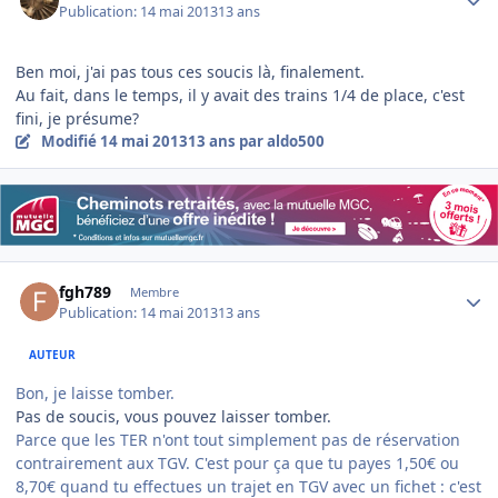
Publication:
14 mai 2013
13 ans
Ben moi, j'ai pas tous ces soucis là, finalement.
Au fait, dans le temps, il y avait des trains 1/4 de place, c'est
fini, je présume?
Modifié
14 mai 2013
13 ans
par aldo500
Author stats
fgh789
Membre
Publication:
14 mai 2013
13 ans
AUTEUR
Bon, je laisse tomber.
Pas de soucis, vous pouvez laisser tomber.
Parce que les TER n'ont tout simplement pas de réservation
contrairement aux TGV. C'est pour ça que tu payes 1,50€ ou
8,70€ quand tu effectues un trajet en TGV avec un fichet : c'est