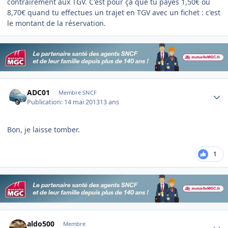
contrairement aux TGV. C'est pour ça que tu payes 1,50€ ou
8,70€ quand tu effectues un trajet en TGV avec un fichet : c'est
le montant de la réservation.
Author stats
ADC01
Membre SNCF
Publication:
14 mai 2013
13 ans
Bon, je laisse tomber.
1
Author stats
aldo500
Membre