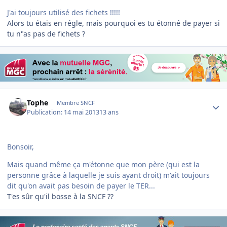
J'ai toujours utilisé des fichets !!!!!
Alors tu étais en régle, mais pourquoi es tu étonné de payer si
tu n"as pas de fichets ?
Author stats
Tophe
Membre SNCF
Publication:
14 mai 2013
13 ans
Bonsoir,
Mais quand même ça m'étonne que mon père (qui est la
personne grâce à laquelle je suis ayant droit) m'ait toujours
dit qu'on avait pas besoin de payer le TER...
T'es sûr qu'il bosse à la SNCF ??