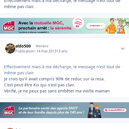
Effectivement mais à ma décharge, le message n'est tout de
même pas clair.
Author stats
aldo500
Membre
Publication:
14 mai 2013
13 ans
Effectivement mais à ma décharge, le message n'est tout de
même pas clair.
Je crois qu'il avait compris 90% de reduc sur la resa.
C'est peut-être Kis qui n'est pas clair.
Vérifie, je ne peux pas sans embêter ma vieille maman
Author stats