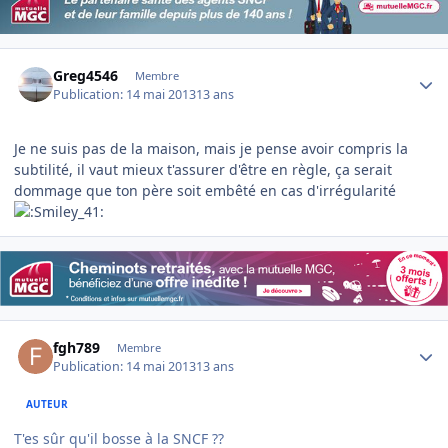
Author stats
Greg4546
Membre
Publication:
14 mai 2013
13 ans
Je ne suis pas de la maison, mais je pense avoir compris la
subtilité, il vaut mieux t'assurer d'être en règle, ça serait
dommage que ton père soit embêté en cas d'irrégularité
Author stats
fgh789
Membre
Publication:
14 mai 2013
13 ans
AUTEUR
T'es sûr qu'il bosse à la SNCF ??