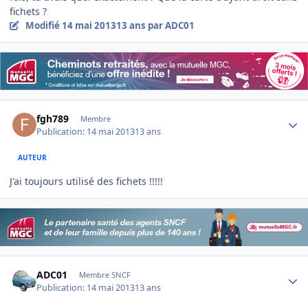
fichets ?
Modifié
14 mai 2013
13 ans
par ADC01
Author stats
fgh789
Membre
Publication:
14 mai 2013
13 ans
AUTEUR
J'ai toujours utilisé des fichets !!!!!
Author stats
ADC01
Membre SNCF
Publication:
14 mai 2013
13 ans