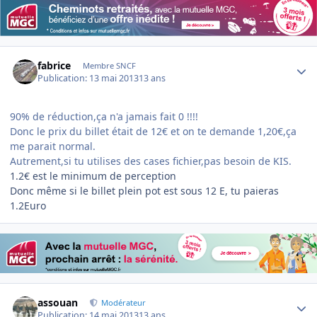
Author stats
fabrice
Membre SNCF
Publication:
13 mai 2013
13 ans
90% de réduction,ça n'a jamais fait 0 !!!!
Donc le prix du billet était de 12€ et on te demande 1,20€,ça
me parait normal.
Autrement,si tu utilises des cases fichier,pas besoin de KIS.
1.2€ est le minimum de perception
Donc même si le billet plein pot est sous 12 E, tu paieras
1.2Euro
Author stats
assouan
Modérateur
Publication:
14 mai 2013
13 ans