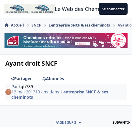
Aller au contenu
Le Web des Cheminots
Se connecter
Accueil
SNCF
L'entreprise SNCF & ses cheminots
Ayant d
Ayant droit SNCF
Partager
Abonnés
Par
fgh789
12 mai 2013
13 ans
dans
L'entreprise SNCF & ses
cheminots
D
PAGE 1 SUR 2
SUIVANT
Author stats