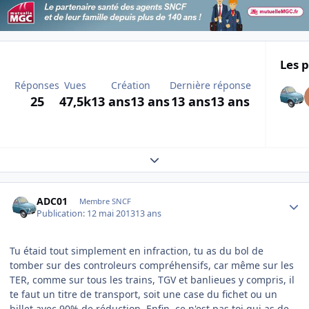
Les p
Réponses
Vues
Création
Dernière réponse
25
47,5k
13 ans
13 ans
13 ans
13 ans
Expand topic overview
Author stats
ADC01
Membre SNCF
Publication:
12 mai 2013
13 ans
Tu étaid tout simplement en infraction, tu as du bol de
tomber sur des controleurs compréhensifs, car même sur les
TER, comme sur tous les trains, TGV et banlieues y compris, il
te faut un titre de transport, soit une case du fichet ou un
billet avec 90% de réduction, Enfin, ce n'est pas toi qui as de