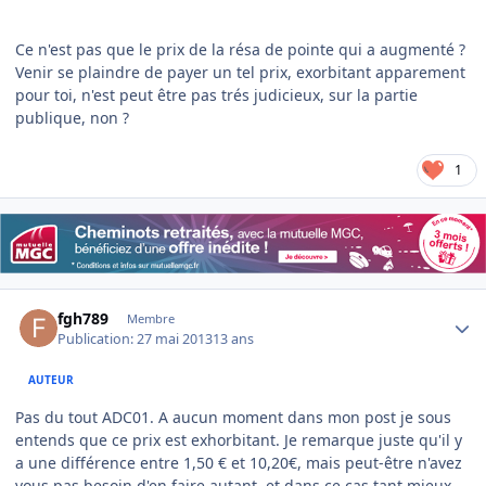
Ce n'est pas que le prix de la résa de pointe qui a augmenté ?
Venir se plaindre de payer un tel prix, exorbitant apparement
pour toi, n'est peut être pas trés judicieux, sur la partie
publique, non ?
1
Author stats
fgh789
Membre
Publication:
27 mai 2013
13 ans
AUTEUR
Pas du tout ADC01. A aucun moment dans mon post je sous
entends que ce prix est exhorbitant. Je remarque juste qu'il y
a une différence entre 1,50 € et 10,20€, mais peut-être n'avez
vous pas besoin d'en faire autant, et dans ce cas tant mieux