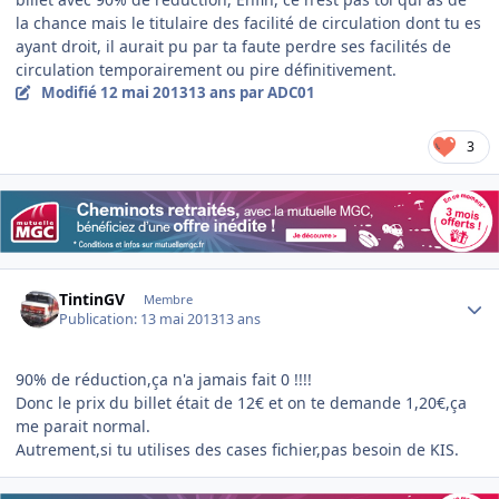
la chance mais le titulaire des facilité de circulation dont tu es
ayant droit, il aurait pu par ta faute perdre ses facilités de
circulation temporairement ou pire définitivement.
Modifié
12 mai 2013
13 ans
par ADC01
3
Author stats
TintinGV
Membre
Publication:
13 mai 2013
13 ans
90% de réduction,ça n'a jamais fait 0 !!!!
Donc le prix du billet était de 12€ et on te demande 1,20€,ça
me parait normal.
Autrement,si tu utilises des cases fichier,pas besoin de KIS.