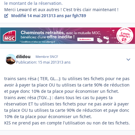
le montant de la réservation.
Merci Leward et aux autres ! C'est très clair maintenant !
Modifié
14 mai 2013
13 ans
par fgh789
Author stats
dilidou
Membre SNCF
Publication:
15 mai 2013
13 ans
trains sans résa ( TER, GL...): tu utilises tes fichets pour ne pas
avoir à payer ta place OU tu utilises ta carte 90% de réduction
et paye donc 10% de ta place pour économiser un fichet.
trains avec résa (TGV...) : dans tous les cas tu payes ta
réservation ET tu utilises tes fichets pour ne pas avoir à payer
ta place OU tu utilises ta carte 90% de réduction et paye donc
10% de ta place pour économiser un fichet.
KIS ne prend pas en compte l'utilisation ou non de tes fichets.