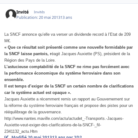
Invité
Invités
Publication:
20 mai 2013
13 ans
La SNCF annonce qu’elle va verser un dividende record à l’Etat de 209
M€.
« Que ce résultat soit présenté comme une nouvelle formidable par
la SNCF laisse pantois, r
éagit Jacques Auxiette (PS), président de la
Région des Pays de la Loire.
L’astucieuse comptabilité de la SNCF ne rime pas forcément avec
la performance économique du système ferroviaire dans son
ensemble.
Il est temps d’exiger de la SNCF un certain nombre de clarifications
car le système actuel est opaque ».
Jacques Auxiette a récemment remis un rapport au Gouvernement sur
la réforme du système ferroviaire français et propose des pistes pour un
rééquilibrage de la gouvernance.
http://www.nantes.maville.com/actu/actudet_-Transports.-Jacques-
Auxiette-veut-exiger-des-clarifications-de-la-SNCF-_fil-
2341132_actu.Htm
Modifié
20 mai 2013
13 ans
par 2D2