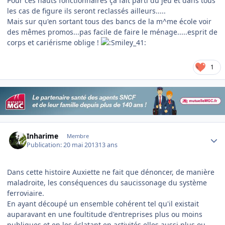
Pour ces hauts fonctionnaires ça fait parti du jeu et dans tous
les cas de figure ils seront reclassés ailleurs.....
Mais sur qu'en sortant tous des bancs de la m^me école voir
des mêmes promos...pas facile de faire le ménage.....esprit de
corps et cariérisme oblige !
1
Author stats
Inharime
Membre
Publication:
20 mai 2013
13 ans
Dans cette histoire Auxiette ne fait que dénoncer, de manière
maladroite, les conséquences du saucissonage du système
ferroviaire.
En ayant découpé un ensemble cohérent tel qu'il existait
auparavant en une foultitude d'entreprises plus ou moins
publiques et en les éclatant en activités elles aussi plus ou