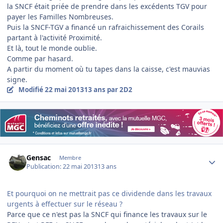
la SNCF était priée de prendre dans les excédents TGV pour
payer les Familles Nombreuses.
Puis la SNCF-TGV a financé un rafraichissement des Corails
partant à l'activité Proximité.
Et là, tout le monde oublie.
Comme par hasard.
A partir du moment où tu tapes dans la caisse, c'est mauvias
signe.
Modifié
22 mai 2013
13 ans
par 2D2
Author stats
Gensac
Membre
Publication:
22 mai 2013
13 ans
Et pourquoi on ne mettrait pas ce dividende dans les travaux
urgents à effectuer sur le réseau ?
Parce que ce n'est pas la SNCF qui finance les travaux sur le