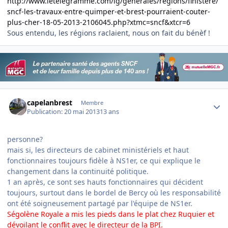
http://www.letelegramme.com/ig/generales/regions/finistere/
sncf-les-travaux-entre-quimper-et-brest-pourraient-couter-
plus-cher-18-05-2013-2106045.php?xtmc=sncf&xtcr=6
Sous entendu, les régions raclaient, nous on fait du bénèf !
Author stats
capelanbrest
Membre
Publication:
20 mai 2013
13 ans
personne?
mais si, les directeurs de cabinet ministériels et haut
fonctionnaires toujours fidèle à NS1er, ce qui explique le
changement dans la continuité politique.
1 an après, ce sont ses hauts fonctionnaires qui décident
toujours, surtout dans le bordel de Bercy où les responsabilité
ont été soigneusement partagé par l'équipe de NS1er.
Ségolène Royale a mis les pieds dans le plat chez Ruquier et
dévoilant le conflit avec le directeur de la BPI.