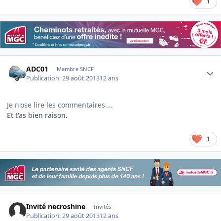
1
Author stats
ADC01
Membre SNCF
Publication:
29 août 2013
12 ans
Je n'ose lire les commentaires....
Et t'as bien raison.
1
Invité necroshine
Invités
Publication:
29 août 2013
12 ans