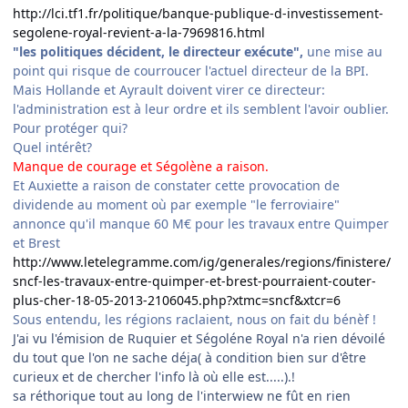
http://lci.tf1.fr/politique/banque-publique-d-investissement-
segolene-royal-revient-a-la-7969816.html
"les politiques décident, le directeur exécute",
une mise au
point qui risque de courroucer l'actuel directeur de la BPI.
Mais Hollande et Ayrault doivent virer ce directeur:
l'administration est à leur ordre et ils semblent l'avoir oublier.
Pour protéger qui?
Quel intérêt?
Manque de courage et Ségolène a raison.
Et Auxiette a raison de constater cette provocation de
dividende au moment où par exemple "le ferroviaire"
annonce qu'il manque 60 M€ pour les travaux entre Quimper
et Brest
http://www.letelegramme.com/ig/generales/regions/finistere/
sncf-les-travaux-entre-quimper-et-brest-pourraient-couter-
plus-cher-18-05-2013-2106045.php?xtmc=sncf&xtcr=6
Sous entendu, les régions raclaient, nous on fait du bénèf !
J'ai vu l'émision de Ruquier et Ségoléne Royal n'a rien dévoilé
du tout que l'on ne sache déja( à condition bien sur d'être
curieux et de chercher l'info là où elle est.....).!
sa réthorique tout au long de l'interwiew ne fût en rien