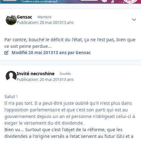
Author stats
Gensac
Membre
Publication:
20 mai 2013
13 ans
Par contre, bouché le déficit du l'état, ça ne l'est pas, bien que
ce soit peine perdue...
Modifié
20 mai 2013
13 ans
par Gensac
Invité necroshine
Invités
Publication:
20 mai 2013
13 ans
Salut !
Il n'a pas tort. Il a peut-être juste oublié qu'il n'est plus dans
l'opposition parlementaire et que c'est son parti qui est au
gouvernement depuis un an et personne n'obligeait celui-ci à
exiger le versement du-dit dividende.
Bien vu... Surtout que c'est l'objet de la réforme, que les
dividendes a l'origine versés a l'etat servent au futur GIU et a