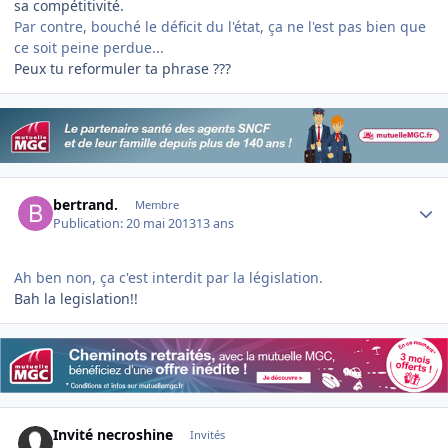
sa compétitivité.
Par contre, bouché le déficit du l'état, ça ne l'est pas bien que
ce soit peine perdue...
Peux tu reformuler ta phrase ???
Author stats
bertrand.
Membre
Publication:
20 mai 2013
13 ans
Ah ben non, ça c'est interdit par la législation.
Bah la legislation!!
Invité necroshine
Invités