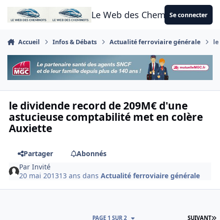
Aller au contenu
Le Web des Cheminots
Se connecter
Accueil
Infos & Débats
Actualité ferroviaire générale
le
le dividende record de 209M€ d'une
astucieuse comptabilité met en colère
Auxiette
Partager
Abonnés
Par
Invité
20 mai 2013
13 ans
dans
Actualité ferroviaire générale
D
PAGE 1 SUR 2
SUIVANT