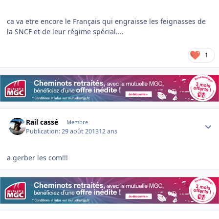
ca va etre encore le Français qui engraisse les feignasses de
la SNCF et de leur régime spécial....
1
Author stats
Rail cassé
Membre
Publication:
29 août 2013
12 ans
a gerber les com!!!
Author stats