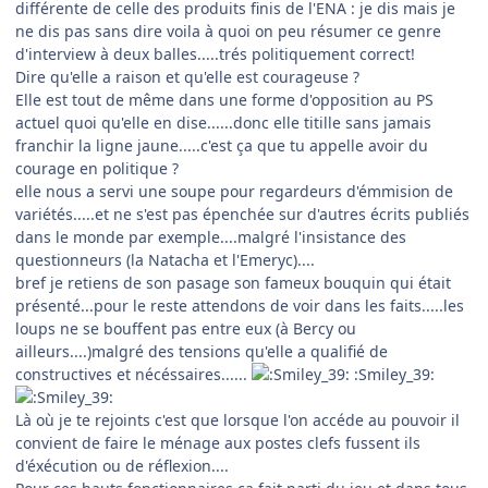
différente de celle des produits finis de l'ENA : je dis mais je
ne dis pas sans dire voila à quoi on peu résumer ce genre
d'interview à deux balles.....trés politiquement correct!
Dire qu'elle a raison et qu'elle est courageuse ?
Elle est tout de même dans une forme d'opposition au PS
actuel quoi qu'elle en dise......donc elle titille sans jamais
franchir la ligne jaune.....c'est ça que tu appelle avoir du
courage en politique ?
elle nous a servi une soupe pour regardeurs d'émmision de
variétés.....et ne s'est pas épenchée sur d'autres écrits publiés
dans le monde par exemple....malgré l'insistance des
questionneurs (la Natacha et l'Emeryc)....
bref je retiens de son pasage son fameux bouquin qui était
présenté...pour le reste attendons de voir dans les faits.....les
loups ne se bouffent pas entre eux (à Bercy ou
ailleurs....)malgré des tensions qu'elle a qualifié de
constructives et nécéssaires......
:Smiley_39:
Là où je te rejoints c'est que lorsque l'on accéde au pouvoir il
convient de faire le ménage aux postes clefs fussent ils
d'éxécution ou de réflexion....