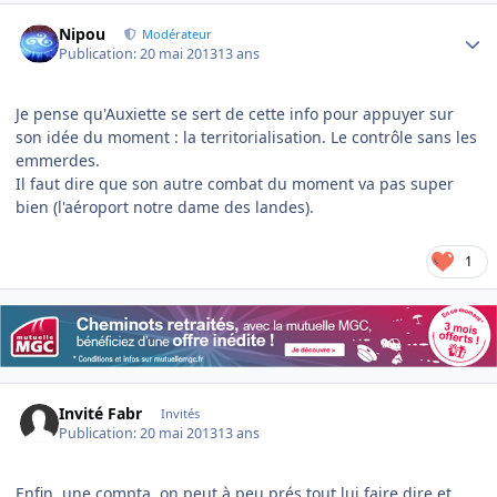
Author stats
Nipou
Modérateur
Publication:
20 mai 2013
13 ans
Je pense qu'Auxiette se sert de cette info pour appuyer sur
son idée du moment : la territorialisation. Le contrôle sans les
emmerdes.
Il faut dire que son autre combat du moment va pas super
bien (l'aéroport notre dame des landes).
1
Invité Fabr
Invités
Publication:
20 mai 2013
13 ans
Enfin, une compta, on peut à peu prés tout lui faire dire et