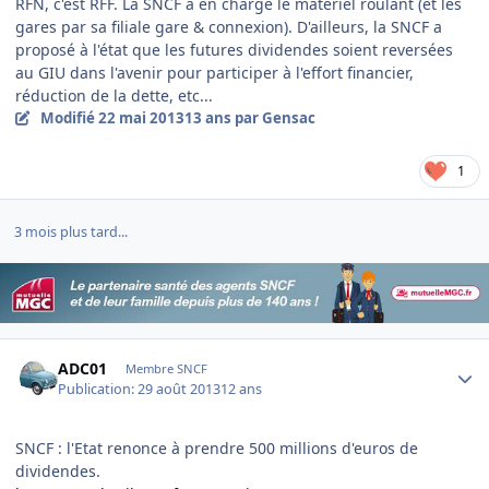
RFN, c'est RFF. La SNCF a en charge le matériel roulant (et les
gares par sa filiale gare & connexion). D'ailleurs, la SNCF a
proposé à l'état que les futures dividendes soient reversées
au GIU dans l'avenir pour participer à l'effort financier,
réduction de la dette, etc...
Modifié
22 mai 2013
13 ans
par Gensac
1
3 mois plus tard...
Author stats
ADC01
Membre SNCF
Publication:
29 août 2013
12 ans
SNCF : l'Etat renonce à prendre 500 millions d'euros de
dividendes.