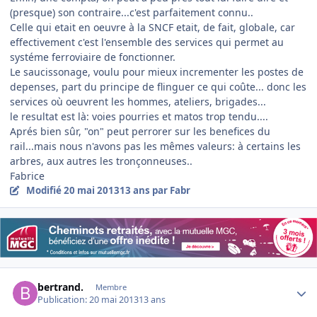
(presque) son contraire...c'est parfaitement connu..
Celle qui etait en oeuvre à la SNCF etait, de fait, globale, car
effectivement c'est l'ensemble des services qui permet au
systéme ferroviaire de fonctionner.
Le saucissonage, voulu pour mieux incrementer les postes de
depenses, part du principe de flinguer ce qui coûte... donc les
services où oeuvrent les hommes, ateliers, brigades...
le resultat est là: voies pourries et matos trop tendu....
Aprés bien sûr, "on" peut perrorer sur les benefices du
rail...mais nous n'avons pas les mêmes valeurs: à certains les
arbres, aux autres les tronçonneuses..
Fabrice
Modifié
20 mai 2013
13 ans
par Fabr
Author stats
bertrand.
Membre
Publication:
20 mai 2013
13 ans