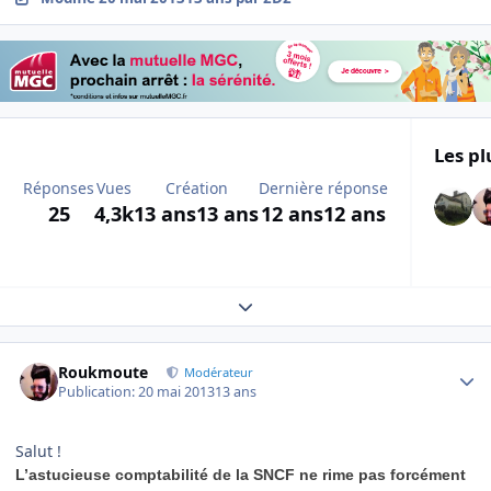
Les pl
Réponses
Vues
Création
Dernière réponse
25
4,3k
13 ans
13 ans
12 ans
12 ans
Expand topic overview
Author stats
Roukmoute
Modérateur
Publication:
20 mai 2013
13 ans
Salut !
L’astucieuse comptabilité de la SNCF ne rime pas forcément