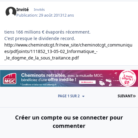
Invité
Invités
Publication:
29 août 2013
12 ans
tiens 166 millions € évaporés récemment.
C'est presque le dividende record.
http://www.cheminotcgt.fr/new_site/cheminotcgt_communiqu
es/pdfjoints/111852_13-05-02_Informatique_-
_le_dogme_de_la_sous_traitance.pdf
D
PAGE 1 SUR 2
SUIVANT
Créer un compte ou se connecter pour
commenter