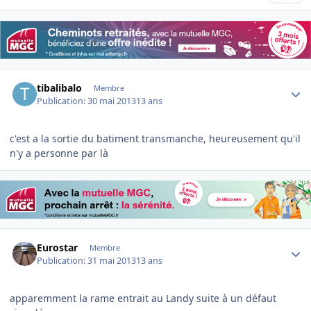
Author stats
tibalibalo
Membre
Publication:
30 mai 2013
13 ans
c'est a la sortie du batiment transmanche, heureusement qu'il
n'y a personne par là
Author stats
Eurostar
Membre
Publication:
31 mai 2013
13 ans
apparemment la rame entrait au Landy suite à un défaut