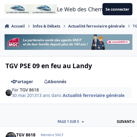
Aller au contenu
Le Web des Cheminots
Se connecter
Accueil
Infos & Débats
Actualité ferroviaire générale
TG
TGV PSE 09 en feu au Landy
Partager
Abonnés
Par
TGV 8618
30 mai 2013
13 ans
dans
Actualité ferroviaire générale
D
PAGE 1 SUR 5
SUIVANT
Author stats
TGV 8618
Membre SNCF