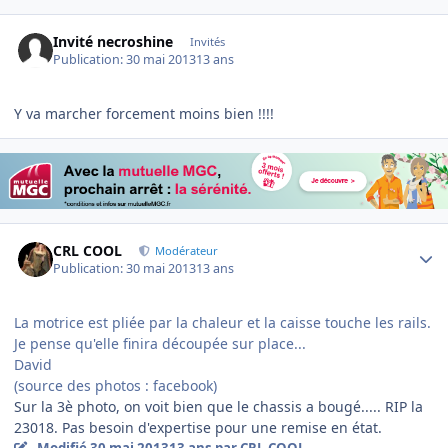
Invité necroshine
Invités
Publication:
30 mai 2013
13 ans
Y va marcher forcement moins bien !!!!
Author stats
CRL COOL
Modérateur
Publication:
30 mai 2013
13 ans
La motrice est pliée par la chaleur et la caisse touche les rails.
Je pense qu'elle finira découpée sur place...
David
(source des photos : facebook)
Sur la 3è photo, on voit bien que le chassis a bougé..... RIP la
23018. Pas besoin d'expertise pour une remise en état.