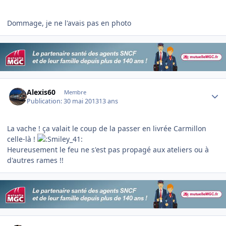
Dommage, je ne l'avais pas en photo
Author stats
Alexis60
Membre
Publication:
30 mai 2013
13 ans
La vache ! ça valait le coup de la passer en livrée Carmillon
celle-là !
Heureusement le feu ne s'est pas propagé aux ateliers ou à
d'autres rames !!
Author stats