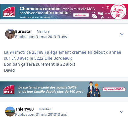
Author stats
Eurostar
Membre
Publication:
31 mai 2013
13 ans
La 94 (motrice 23188 ) a également cramée en début d'année
sur LN3 avec le 5222 Lille Bordeaux
Bon bah ça sera surement la 22 alors
David
Author stats
Thierry80
Membre
Publication:
31 mai 2013
13 ans