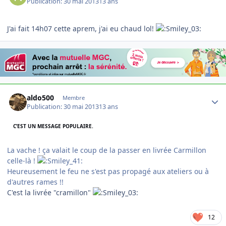
Publication:
30 mai 2013
13 ans
J'ai fait 14h07 cette aprem, j'ai eu chaud lol!
Author stats
aldo500
Membre
Publication:
30 mai 2013
13 ans
C’EST UN MESSAGE POPULAIRE.
La vache ! ça valait le coup de la passer en livrée Carmillon
celle-là !
Heureusement le feu ne s'est pas propagé aux ateliers ou à
d'autres rames !!
C'est la livrée "cramillon"
12