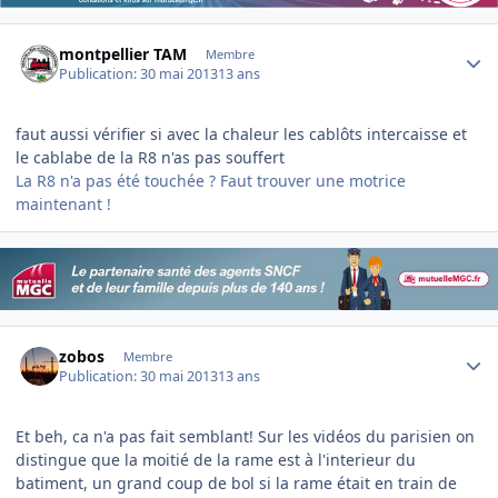
Author stats
montpellier TAM
Membre
Publication:
30 mai 2013
13 ans
faut aussi vérifier si avec la chaleur les cablôts intercaisse et
le cablabe de la R8 n'as pas souffert
La R8 n'a pas été touchée ? Faut trouver une motrice
maintenant !
Author stats
zobos
Membre
Publication:
30 mai 2013
13 ans
Et beh, ca n'a pas fait semblant! Sur les vidéos du parisien on
distingue que la moitié de la rame est à l'interieur du
batiment, un grand coup de bol si la rame était en train de