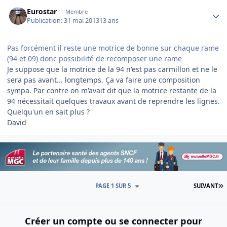
Author stats
Eurostar
Membre
Publication:
31 mai 2013
13 ans
Pas forcément il reste une motrice de bonne sur chaque rame
(94 et 09) donc possibilité de recomposer une rame
Je suppose que la motrice de la 94 n'est pas carmillon et ne le
sera pas avant... longtemps. Ça va faire une composition
sympa. Par contre on m'avait dit que la motrice restante de la
94 nécessitait quelques travaux avant de reprendre les lignes.
Quelqu'un en sait plus ?
David
D
PAGE 1 SUR 5
SUIVANT
Créer un compte ou se connecter pour