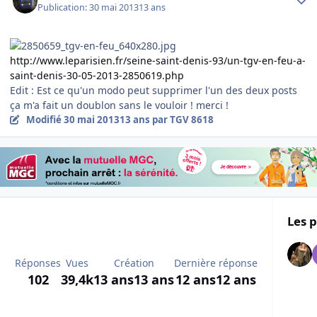
Publication:
30 mai 2013
13 ans
http://www.leparisien.fr/seine-saint-denis-93/un-tgv-en-feu-a-
saint-denis-30-05-2013-2850619.php
Edit : Est ce qu'un modo peut supprimer l'un des deux posts
ça m'a fait un doublon sans le vouloir ! merci !
Modifié
30 mai 2013
13 ans
par TGV 8618
Les p
Réponses
Vues
Création
Dernière réponse
102
39,4k
13 ans
13 ans
12 ans
12 ans