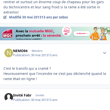
rentrer et surtout un énorme coup de chapeau pour les gars
du technicentre et leur sang froid si la rame a été sortie in
extremis!
Modifié
30 mai 2013
13 ans
par zobos
Author stats
NEMO94
Membre
Publication:
30 mai 2013
13 ans
C'est le transfo qui a cramé ?
Heureusement que l'incendie ne s'est pas déclenché quand la
rame était en ligne !
Invité Fabr
Invités
Publication:
30 mai 2013
13 ans