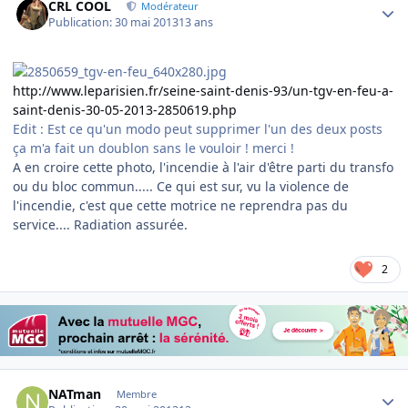
CRL COOL
Modérateur
Publication:
30 mai 2013
13 ans
http://www.leparisien.fr/seine-saint-denis-93/un-tgv-en-feu-a-
saint-denis-30-05-2013-2850619.php
Edit : Est ce qu'un modo peut supprimer l'un des deux posts
ça m'a fait un doublon sans le vouloir ! merci !
A en croire cette photo, l'incendie à l'air d'être parti du transfo
ou du bloc commun..... Ce qui est sur, vu la violence de
l'incendie, c'est que cette motrice ne reprendra pas du
service.... Radiation assurée.
2
Author stats
NATman
Membre