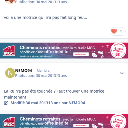
Publication:
30 mai 2013
13 ans
voila une motrice qui n'a pas fait long feu...
4
Author stats
NEMO94
Membre
Publication:
30 mai 2013
13 ans
La R8 n'a pas été touchée ? Faut trouver une motrice
maintenant !
Modifié
30 mai 2013
13 ans
par NEMO94