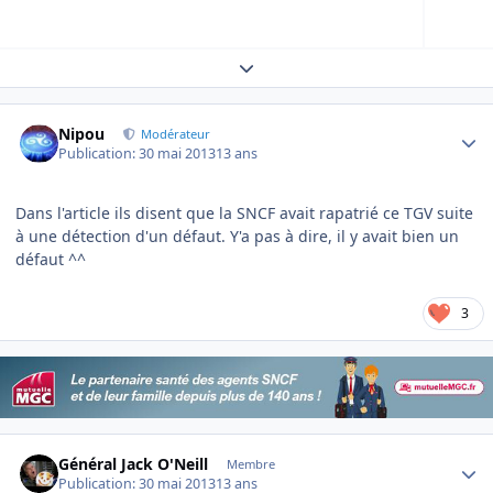
Expand topic overview
Author stats
Nipou
Modérateur
Publication:
30 mai 2013
13 ans
Dans l'article ils disent que la SNCF avait rapatrié ce TGV suite
à une détection d'un défaut. Y'a pas à dire, il y avait bien un
défaut ^^
3
Author stats
Général Jack O'Neill
Membre
Publication:
30 mai 2013
13 ans