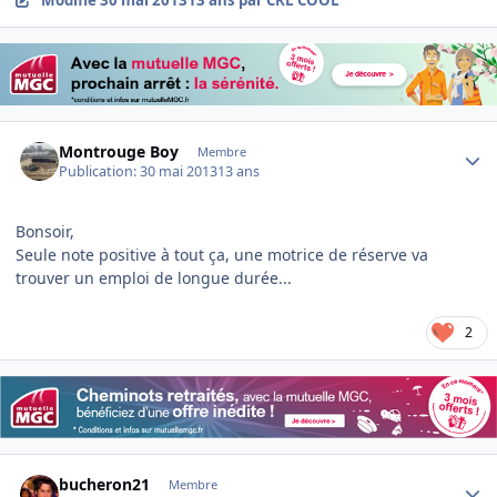
Modifié
30 mai 2013
13 ans
par CRL COOL
Author stats
Montrouge Boy
Membre
Publication:
30 mai 2013
13 ans
Bonsoir,
Seule note positive à tout ça, une motrice de réserve va
trouver un emploi de longue durée...
2
Author stats
bucheron21
Membre