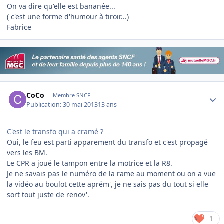
On va dire qu'elle est bananée...
( c'est une forme d'humour à tiroir...)
Fabrice
Author stats
CoCo
Membre SNCF
Publication:
30 mai 2013
13 ans
C'est le transfo qui a cramé ?
Oui, le feu est parti apparement du transfo et c'est propagé
vers les BM.
Le CPR a joué le tampon entre la motrice et la R8.
Je ne savais pas le numéro de la rame au moment ou on a vue
la vidéo au boulot cette aprém', je ne sais pas du tout si elle
sort tout juste de renov'.
1