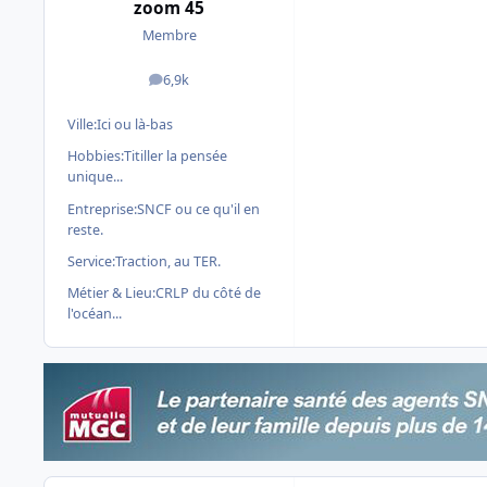
zoom 45
Membre
6,9k
messages
Ville:
Ici ou là-bas
Hobbies:
Titiller la pensée
unique...
Entreprise:
SNCF ou ce qu'il en
reste.
Service:
Traction, au TER.
Métier & Lieu:
CRLP du côté de
l'océan...