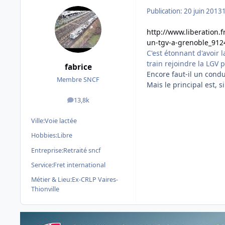
Publication:
20 juin 2013
http://www.liberation.
un-tgv-a-grenoble_912
C'est étonnant d'avoir l
train rejoindre la LGV
fabrice
Encore faut-il un cond
Membre SNCF
Mais le principal est, si
13,8k
messages
Ville:
Voie lactée
Hobbies:
Libre
Entreprise:
Retraité sncf
Service:
Fret international
Métier & Lieu:
Ex-CRLP Vaires-
Thionville