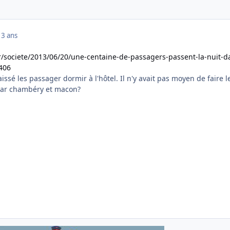
13 ans
fr/societe/2013/06/20/une-centaine-de-passagers-passent-la-nuit-d
406
aissé les passager dormir à l'hôtel. Il n'y avait pas moyen de faire l
 par chambéry et macon?