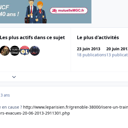
Les plus actifs dans ce sujet
Le plus d'activités
23 juin 2013
20 juin 201
18 publications
13 publicat
Expand topic overview
13 ans
e en cause ?
http://www.leparisien.fr/grenoble-38000/isere-un-trai
rs-evacues-20-06-2013-2911301.php