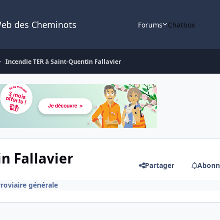
Web des Cheminots
Forums
Chatbox
Incendie TER à Saint-Quentin Fallavier
n Fallavier
Partager
Abonn
rroviaire générale