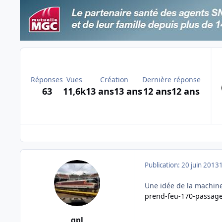
Réponses
Vues
Création
Dernière réponse
63
11,6k
13 ans
13 ans
12 ans
12 ans
Publication:
20 juin 2013
Une idée de la machin
prend-feu-170-passage
gpl