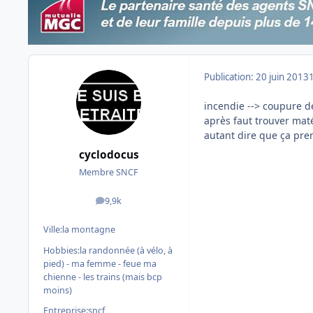
Publication:
20 juin 2013
incendie --> coupure de
après faut trouver maté
autant dire que ça pre
cyclodocus
Membre SNCF
9,9k
messages
Ville:
la montagne
Hobbies:
la randonnée (à vélo, à
pied) - ma femme - feue ma
chienne - les trains (mais bcp
moins)
Entreprise:
sncf