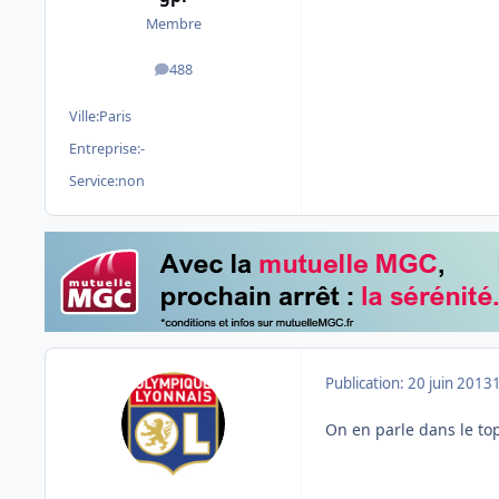
Membre
488
messages
Ville:
Paris
Entreprise:
-
Service:
non
Publication:
20 juin 2013
On en parle dans le top