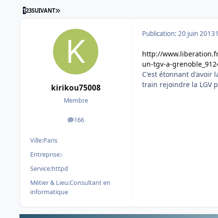
DERNIÈRE PAGE
1
2
3
SUIVANT
Publication:
20 juin 2013
http://www.liberation.
un-tgv-a-grenoble_912
C'est étonnant d'avoir l
train rejoindre la LGV
kirikou75008
Membre
166
messages
Ville:
Paris
Entreprise:
-
Service:
httpd
Métier & Lieu:
Consultant en
informatique