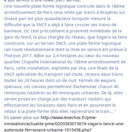
Une nouvelle plate-forme logistique contruite dans le 18ème
arrondissement de Paris sera reliée par trains à Bruyères sur
Oise
Le pari est plus qu’audacieux lorsqu’on mesure la
difficulté que la SNCF a déjà à faire circuler ses trains de
banlieue. Or, c’est précisément à proximité immédiate de la
gare du Nord, la plus chargée du réseau, que Sogaris va faire
construire, sur un terrain SNCF, une plate-forme logistique
rail-route révolutionnaire dont la mise en service est prévue à
l’horizon 2017. Bâtie sur 2,4 hectares au cœur du nouveau
quartier Chapelle International du 18ème arrondissement de
Paris, cette installation, exploitée par Viia, une filiale de la
SNCF spécialiste du transport rail-route, recevra deux trains
toutes les 24 heures dont un de nuit. Formés de wagons
spéciaux, ces convois permettront d’acheminer chacun 40
remorques routières ou 80 remorques urbaines. De là, elles
seront prises en charge par des tracteurs routiers qui
effectueront les livraisons dans Paris et en assureront le
retour à la plate-forme d’où elles reprendront le train... "
En savoir plus sur
http://www.lesechos.fr/pme-
innovation/actualite-pme/0203583015674-sogaris-lance-une-
autoroute-ferroviaire-urbaine-1015438.php?