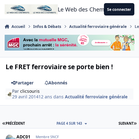
Aller au contenu
Le Web des Cheminots
Se connecter
Accueil
Infos & Débats
Actualité ferroviaire générale
Le
Le FRET ferroviaire se porte bien !
Partager
Abonnés
Par
clicsouris
29 avril 2014
12 ans
dans
Actualité ferroviaire générale
PREMIÈRE PAGE
D
PRÉCÉDENT
PAGE 4 SUR 143
SUIVANT
Author stats
ADC01
Membre SNCF