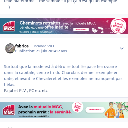
telle plateforme....me semble t'il (et ça n'est qu'un exemple
....).
Author stats
fabrice
Membre SNCF
Publication:
21 juin 2014
12 ans
Surtout que la mode est à détruire tout l'espace ferroviaire
dans la capitale, centre tri du Charolais dernier exemple en
date, et avant le Chevaleret et les exemples ne manquent pas
hélas.
Pajol et PLV , PC etc etc
Author stats