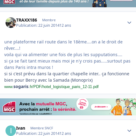
Author stats
TRAXX186
Membre
Publication:
22 juin 2014
12 ans
une plateforme rail route dans le 18ème....on a le droit de
rêver....!
voila qui va alimenter une fois de plus les supputations....
si ça se fait tant mieux mais moi je n'y crois pas.....surtout pas
dans Paris intra muros !
si si c'est prévu dans la quartier chapelle inter.. ça fonctionne
bien pour Bercy avec la Samada (Monoprix)
sogaris
www.
.fr/PDF/hotel_logistique_paris_12-11.pdf
Author stats
Ivan
Membre SNCF
Publication:
22 juin 2014
12 ans