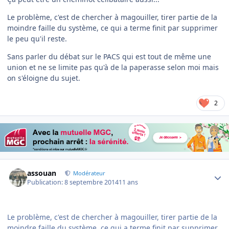
Le problème, c'est de chercher à magouiller, tirer partie de la
moindre faille du système, ce qui a terme finit par supprimer
le peu qu'il reste.
Sans parler du débat sur le PACS qui est tout de même une
union et ne se limite pas qu'à de la paperasse selon moi mais
on s'éloigne du sujet.
2
Author stats
assouan
Modérateur
Publication:
8 septembre 2014
11 ans
Le problème, c'est de chercher à magouiller, tirer partie de la
moindre faille du système, ce qui a terme finit par supprimer