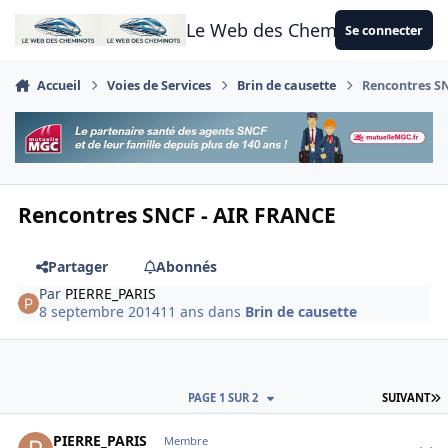
Aller au contenu
Le Web des Cheminots
Se connecter
Accueil
Voies de Services
Brin de causette
Rencontres S
Rencontres SNCF - AIR FRANCE
Partager
Abonnés
Par
PIERRE_PARIS
8 septembre 2014
11 ans
dans
Brin de causette
D
PAGE 1 SUR 2
SUIVANT
Author stats
PIERRE_PARIS
Membre