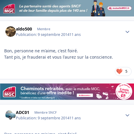
Author stats
aldo500
Membre
Publication:
9 septembre 2014
11 ans
Bon, personne ne m'aime, c'est foiré.
Tant pis, je frauderai et vous l'aurez sur la conscience.
5
Author stats
ADC01
Membre SNCF
Publication:
9 septembre 2014
11 ans