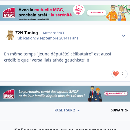
Author stats
Z2N Tuning
Membre SNCF
Publication:
9 septembre 2014
11 ans
En même temps "jeune député(e) célibataire" est aussi
crédible que "Versaillais athée gauchiste" !!
2
D
PAGE 1 SUR 2
SUIVANT