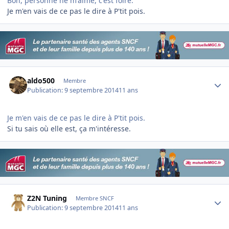
Bon, personne ne m'aime, c'est foiré.
Je m'en vais de ce pas le dire à P'tit pois.
Author stats
aldo500
Membre
Publication:
9 septembre 2014
11 ans
Je m'en vais de ce pas le dire à P'tit pois.
Si tu sais où elle est, ça m'intéresse.
Author stats
Z2N Tuning
Membre SNCF
Publication:
9 septembre 2014
11 ans