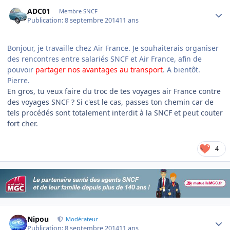
Author stats
ADC01
Membre SNCF
Publication:
8 septembre 2014
11 ans
Bonjour, je travaille chez Air France. Je souhaiterais organiser
des rencontres entre salariés SNCF et Air France, afin de
pouvoir
partager nos avantages au transport
. A bientôt.
Pierre.
En gros, tu veux faire du troc de tes voyages air France contre
des voyages SNCF ? Si c'est le cas, passes ton chemin car de
tels procédés sont totalement interdit à la SNCF et peut couter
fort cher.
4
Author stats
Nipou
Modérateur
Publication:
8 septembre 2014
11 ans