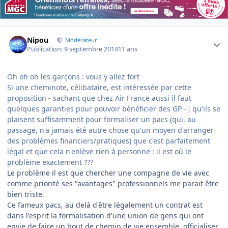
Author stats
Nipou
Modérateur
Publication:
9 septembre 2014
11 ans
Oh oh oh les garçons : vous y allez fort
Si une cheminote, célibataire, est intéressée par cette
proposition - sachant que chez Air France aussi il faut
quelques garanties pour pouvoir bénéficier des GP - ; qu'ils se
plaisent suffisamment pour formaliser un pacs (qui, au
passage, n'a jamais été autre chose qu'un moyen d'arranger
des problèmes financiers/pratiques) que c'est parfaitement
légal et que cela n'enlève rien à personne : il est où le
problème exactement ???
Le problème il est que chercher une compagne de vie avec
comme priorité ses "avantages" professionnels me parait être
bien triste.
Ce fameux pacs, au delà d'être légalement un contrat est
dans l'esprit la formalisation d'une union de gens qui ont
envie de faire un bout de chemin de vie ensemble, officialiser