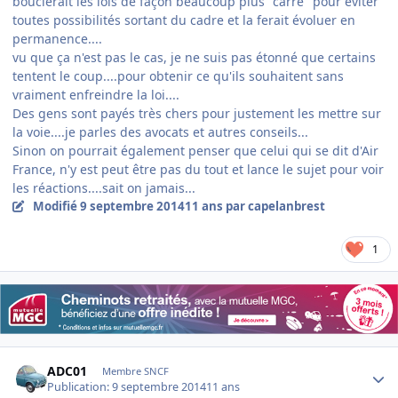
bouclerait les lois de façon beaucoup plus "carré" pour éviter
toutes possibilités sortant du cadre et la ferait évoluer en
permanence....
vu que ça n'est pas le cas, je ne suis pas étonné que certains
tentent le coup....pour obtenir ce qu'ils souhaitent sans
vraiment enfreindre la loi....
Des gens sont payés très chers pour justement les mettre sur
la voie....je parles des avocats et autres conseils...
Sinon on pourrait également penser que celui qui se dit d'Air
France, n'y est peut être pas du tout et lance le sujet pour voir
les réactions....sait on jamais...
Modifié
9 septembre 2014
11 ans
par capelanbrest
1
Author stats
ADC01
Membre SNCF
Publication:
9 septembre 2014
11 ans