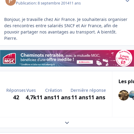
Publication:
8 septembre 2014
11 ans
Bonjour, je travaille chez Air France. Je souhaiterais organiser
des rencontres entre salariés SNCF et Air France, afin de
pouvoir partager nos avantages au transport. A bientôt.
Pierre.
Les pl
Réponses
Vues
Création
Dernière réponse
42
4,7k
11 ans
11 ans
11 ans
11 ans
Expand topic overview