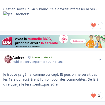
C'est en sorte un PACS blanc. Cela devrait intéresser la SUGE
1
Author stats
Audrey
Administrateur *
Publication:
9 septembre 2014
11 ans
Je trouve ça génial comme concept. Et puis on ne serait pas
les 1ers qui accélèrent l'union pour des commodités. De là à
dire que je le ferai...euh...pas sûre
2