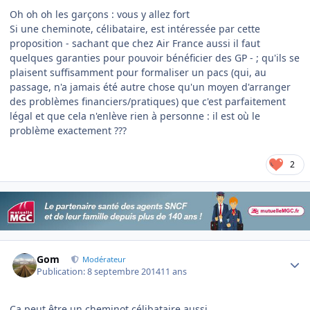
Oh oh oh les garçons : vous y allez fort
Si une cheminote, célibataire, est intéressée par cette
proposition - sachant que chez Air France aussi il faut
quelques garanties pour pouvoir bénéficier des GP - ; qu'ils se
plaisent suffisamment pour formaliser un pacs (qui, au
passage, n'a jamais été autre chose qu'un moyen d'arranger
des problèmes financiers/pratiques) que c'est parfaitement
légal et que cela n'enlève rien à personne : il est où le
problème exactement ???
2
Author stats
Gom
Modérateur
Publication:
8 septembre 2014
11 ans
Ça peut être un cheminot célibataire aussi...