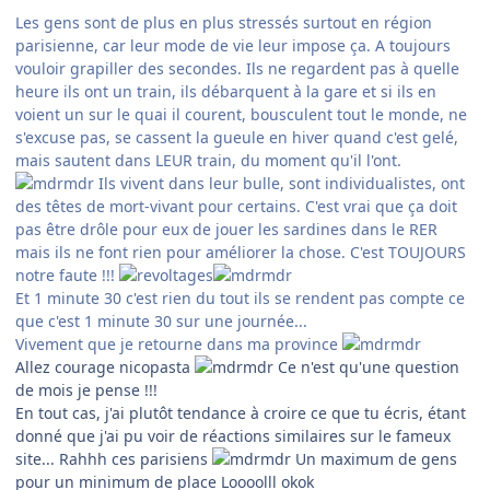
Les gens sont de plus en plus stressés surtout en région
parisienne, car leur mode de vie leur impose ça. A toujours
vouloir grapiller des secondes. Ils ne regardent pas à quelle
heure ils ont un train, ils débarquent à la gare et si ils en
voient un sur le quai il courent, bousculent tout le monde, ne
s'excuse pas, se cassent la gueule en hiver quand c'est gelé,
mais sautent dans LEUR train, du moment qu'il l'ont.
Ils vivent dans leur bulle, sont individualistes, ont
des têtes de mort-vivant pour certains. C'est vrai que ça doit
pas être drôle pour eux de jouer les sardines dans le RER
mais ils ne font rien pour améliorer la chose. C'est TOUJOURS
notre faute !!!
Et 1 minute 30 c'est rien du tout ils se rendent pas compte ce
que c'est 1 minute 30 sur une journée...
Vivement que je retourne dans ma province
Allez courage nicopasta
Ce n'est qu'une question
de mois je pense !!!
En tout cas, j'ai plutôt tendance à croire ce que tu écris, étant
donné que j'ai pu voir de réactions similaires sur le fameux
site... Rahhh ces parisiens
Un maximum de gens
pour un minimum de place Loooolll okok