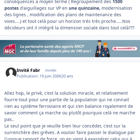
conséquences à moyen terme ( Regroupement des
1500
postes
d'aiguillages sur VP en
une quinzaine,
modernisation
des lignes , modification des plans de maintenance des
voies....) et tout celà pour un horizon très très proche.....Nos
décideurs ont il intégré la dimension sociale dans tout celà???
Invité Fabr
Invités
Publication:
19 juin 2006
20 ans
Allez hop, le privé, c'est la solution miracle, et relativement
fourre-tout pour une partie de la population qui ne connait
rien au système ferroviaire et qui s'en balance royalement de
savoir comment ça marche ou plutôt pourquoi celà ne marche
pas..
Le seul point que je veuille bien leur concéder, c'est sur la
surrenchère des grêves. A vouloir faire passer le dialogue par
l'unique rapport de force, on en vient à exaspérer celui qui à