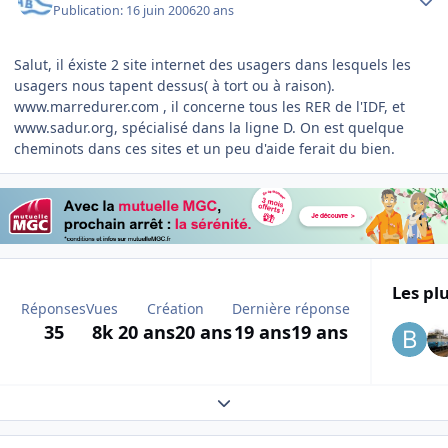
Publication:
16 juin 2006
20 ans
Salut, il éxiste 2 site internet des usagers dans lesquels les
usagers nous tapent dessus( à tort ou à raison).
www.marredurer.com , il concerne tous les RER de l'IDF, et
www.sadur.org, spécialisé dans la ligne D. On est quelque
cheminots dans ces sites et un peu d'aide ferait du bien.
Les plu
Réponses
Vues
Création
Dernière réponse
35
8k
20 ans
20 ans
19 ans
19 ans
Expand topic overview
Author stats