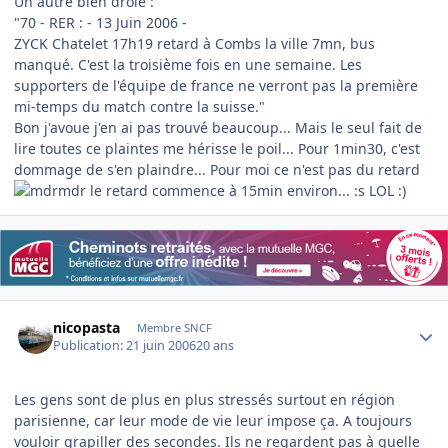
Un autre bien drole :
"70 - RER : - 13 Juin 2006 -
ZYCK Chatelet 17h19 retard à Combs la ville 7mn, bus
manqué. C'est la troisième fois en une semaine. Les
supporters de l'équipe de france ne verront pas la première
mi-temps du match contre la suisse."
Bon j'avoue j'en ai pas trouvé beaucoup... Mais le seul fait de
lire toutes ce plaintes me hérisse le poil... Pour 1min30, c'est
dommage de s'en plaindre... Pour moi ce n'est pas du retard
le retard commence à 15min environ... :s LOL :)
Author stats
nicopasta
Membre SNCF
Publication:
21 juin 2006
20 ans
Les gens sont de plus en plus stressés surtout en région
parisienne, car leur mode de vie leur impose ça. A toujours
vouloir grapiller des secondes. Ils ne regardent pas à quelle