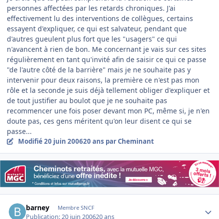
personnes affectées par les retards chroniques. J'ai
effectivement lu des interventions de collègues, certains
essayent d'expliquer, ce qui est salvateur, pendant que
d'autres gueulent plus fort que les "usagers" ce qui
n'avancent à rien de bon. Me concernant je vais sur ces sites
régulièrement en tant qu'invité afin de saisir ce qui ce passe
"de l'autre côté de la barrière" mais je ne souhaite pas y
intervenir pour deux raisons, la première ce n'est pas mon
rôle et la seconde je suis déjà tellement obliger d'expliquer et
de tout justifier au boulot que je ne souhaite pas
recommencer une fois poser devant mon PC, même si, je n'en
doute pas, ces gens méritent qu'on leur disent ce qui se
passe...
Modifié
20 juin 2006
20 ans
par Cheminant
Author stats
barney
Membre SNCF
Publication:
20 juin 2006
20 ans