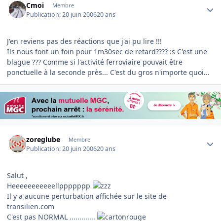
Cmoi
Membre
Publication:
20 juin 2006
20 ans
J'en reviens pas des réactions que j'ai pu lire !!!
Ils nous font un foin pour 1m30sec de retard???? :s C'est une
blague ??? Comme si l'activité ferroviaire pouvait être
ponctuelle à la seconde près... C'est du gros n'importe quoi...
Author stats
zoreglube
Membre
Publication:
20 juin 2006
20 ans
Salut ,
Heeeeeeeeeeellppppppp
Il y a aucune perturbation affichée sur le site de
transilien.com
C'est pas NORMAL .............