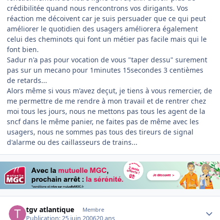
crédibilitée quand nous rencontrons vos dirigants. Vos
réaction me décoivent car je suis persuader que ce qui peut
améliorer le quotidien des usagers améliorera également
celui des cheminots qui font un métier pas facile mais qui le
font bien.
Sadur n'a pas pour vocation de vous "taper dessu" surement
pas sur un mecano pour 1minutes 15secondes 3 centièmes
de retards...
Alors même si vous m'avez deçut, je tiens à vous remercier, de
me permettre de me rendre à mon travail et de rentrer chez
moi tous les jours, nous ne mettons pas tous les agent de la
sncf dans le même panier, ne faites pas de même avec les
usagers, nous ne sommes pas tous des tireurs de signal
d'alarme ou des caillasseurs de trains...
Author stats
tgv atlantique
Membre
Publication:
25 juin 2006
20 ans