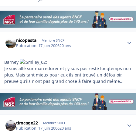
Author stats
nicopasta
Membre SNCF
Publication:
17 juin 2006
20 ans
Barney
Je suis allé sur marredurer et j'y suis pas resté longtemps non
plus. Mais tant mieux pour eux ils ont trouvé un défouloir,
preuve qu'ils n'ont pas grand chose à faire quand même...
Author stats
timcage22
Membre SNCF
Publication:
17 juin 2006
20 ans