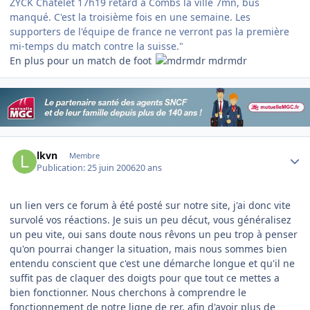
ZYCK Chatelet 17h19 retard à Combs la ville 7mn, bus
manqué. C'est la troisième fois en une semaine. Les
supporters de l'équipe de france ne verront pas la première
mi-temps du match contre la suisse."
En plus pour un match de foot
mdrmdr
Author stats
lkvn
Membre
Publication:
25 juin 2006
20 ans
un lien vers ce forum à été posté sur notre site, j'ai donc vite
survolé vos réactions. Je suis un peu décut, vous généralisez
un peu vite, oui sans doute nous rêvons un peu trop à penser
qu'on pourrai changer la situation, mais nous sommes bien
entendu conscient que c'est une démarche longue et qu'il ne
suffit pas de claquer des doigts pour que tout ce mettes a
bien fonctionner. Nous cherchons à comprendre le
fonctionnement de notre ligne de rer, afin d'avoir plus de