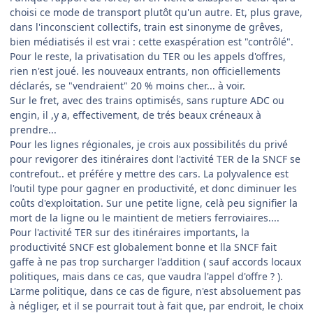
choisi ce mode de transport plutôt qu'un autre. Et, plus grave,
dans l'inconscient collectifs, train est sinonyme de grêves,
bien médiatisés il est vrai : cette exaspération est "contrôlé".
Pour le reste, la privatisation du TER ou les appels d'offres,
rien n'est joué. les nouveaux entrants, non officiellements
déclarés, se "vendraient" 20 % moins cher... à voir.
Sur le fret, avec des trains optimisés, sans rupture ADC ou
engin, il ,y a, effectivement, de trés beaux créneaux à
prendre...
Pour les lignes régionales, je crois aux possibilités du privé
pour revigorer des itinéraires dont l'activité TER de la SNCF se
contrefout.. et préfére y mettre des cars. La polyvalence est
l'outil type pour gagner en productivité, et donc diminuer les
coûts d'exploitation. Sur une petite ligne, celà peu signifier la
mort de la ligne ou le maintient de metiers ferroviaires....
Pour l'activité TER sur des itinéraires importants, la
productivité SNCF est globalement bonne et lla SNCF fait
gaffe à ne pas trop surcharger l'addition ( sauf accords locaux
politiques, mais dans ce cas, que vaudra l'appel d'offre ? ).
L'arme politique, dans ce cas de figure, n'est absoluement pas
à négliger, et il se pourrait tout à fait que, par endroit, le choix