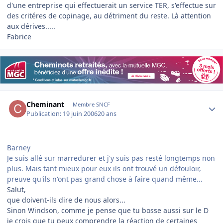
d'une entreprise qui effectuerait un service TER, s'effectue sur
des critéres de copinage, au détriment du reste. Là attention
aux dérives.....
Fabrice
Author stats
Cheminant
Membre SNCF
Publication:
19 juin 2006
20 ans
Barney
Je suis allé sur marredurer et j'y suis pas resté longtemps non
plus. Mais tant mieux pour eux ils ont trouvé un défouloir,
preuve qu'ils n'ont pas grand chose à faire quand même...
Salut,
que doivent-ils dire de nous alors...
Sinon Windson, comme je pense que tu bosse aussi sur le D
je crois que tu peux comprendre la réaction de certaines