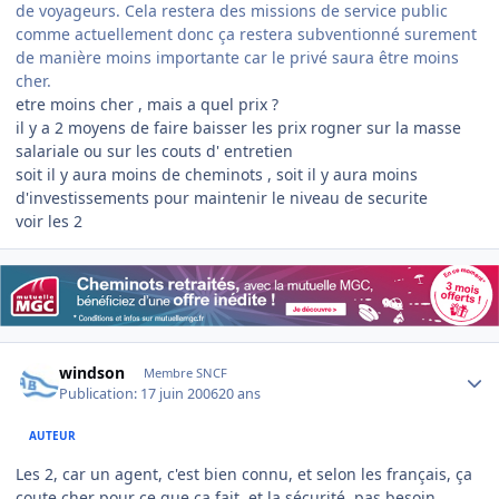
de voyageurs. Cela restera des missions de service public
comme actuellement donc ça restera subventionné surement
de manière moins importante car le privé saura être moins
cher.
etre moins cher , mais a quel prix ?
il y a 2 moyens de faire baisser les prix rogner sur la masse
salariale ou sur les couts d' entretien
soit il y aura moins de cheminots , soit il y aura moins
d'investissements pour maintenir le niveau de securite
voir les 2
Author stats
windson
Membre SNCF
Publication:
17 juin 2006
20 ans
AUTEUR
Les 2, car un agent, c'est bien connu, et selon les français, ça
coute cher pour ce que ça fait, et la sécurité, pas besoin