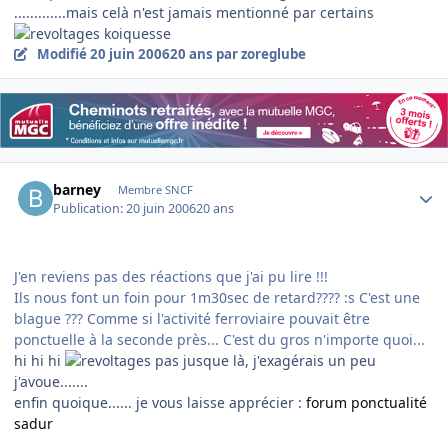
.............mais celà n'est jamais mentionné par certains
koiquesse
Modifié
20 juin 2006
20 ans
par zoreglube
Author stats
barney
Membre SNCF
Publication:
20 juin 2006
20 ans
J'en reviens pas des réactions que j'ai pu lire !!!
Ils nous font un foin pour 1m30sec de retard???? :s C'est une
blague ??? Comme si l'activité ferroviaire pouvait être
ponctuelle à la seconde près... C'est du gros n'importe quoi...
hi hi hi
pas jusque là, j'exagérais un peu
j'avoue.......
enfin quoique...... je vous laisse apprécier :
forum ponctualité
sadur