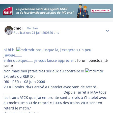
Author stats
Cmoi
Membre
Publication:
21 juin 2006
20 ans
hi hi hi
pas jusque là, j'exagérais un peu
j'avoue.......
enfin quoique...... je vous laisse apprécier :
forum ponctualité
sadur
Non mais moi j'etais très serieux au contraire !!!
Extraits du RER D :
"60 - RER : - 08 Juin 2006 -
VICK Combs 7h41 arrivé à Chatelet avec 5mn de retard.
_______________________________________ Depuis l'arrêt à MAA tous
les trains VICK que j'ai emprunté sont arrivés à Chatelet avec
au moins 1mn30 de retard.= 100% des trains VICK sont en
retard le matin."