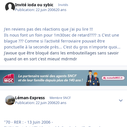
Invité ioda ou sybic
Invités
Publication:
22 juin 2006
20 ans
J'en reviens pas des réactions que j'ai pu lire !!!
Ils nous font un foin pour 1m30sec de retard???? :s C'est une
blague ??? Comme si l'activité ferroviaire pouvait être
ponctuelle à la seconde près... C'est du gros n'importe quoi...
J'avoue que être bloqué dans les embouteillages sans savoir
quand on en sort c'est mieux! mdrmdr
Author stats
Léman-Express
Membre SNCF
Publication:
22 juin 2006
20 ans
"70 - RER : - 13 Juin 2006 -