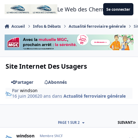
Aller au contenu
Le Web des Cheminots
Se connecter
Accueil
Infos & Débats
Actualité ferroviaire générale
Si
Site Internet Des Usagers
Partager
Abonnés
Par
windson
16 juin 2006
20 ans
dans
Actualité ferroviaire générale
D
PAGE 1 SUR 2
SUIVANT
Author stats
windson
Membre SNCF