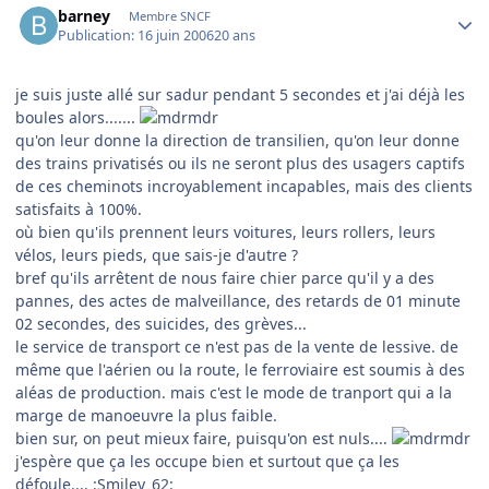
barney
Membre SNCF
Publication:
16 juin 2006
20 ans
je suis juste allé sur sadur pendant 5 secondes et j'ai déjà les
boules alors.......
qu'on leur donne la direction de transilien, qu'on leur donne
des trains privatisés ou ils ne seront plus des usagers captifs
de ces cheminots incroyablement incapables, mais des clients
satisfaits à 100%.
où bien qu'ils prennent leurs voitures, leurs rollers, leurs
vélos, leurs pieds, que sais-je d'autre ?
bref qu'ils arrêtent de nous faire chier parce qu'il y a des
pannes, des actes de malveillance, des retards de 01 minute
02 secondes, des suicides, des grèves...
le service de transport ce n'est pas de la vente de lessive. de
même que l'aérien ou la route, le ferroviaire est soumis à des
aléas de production. mais c'est le mode de tranport qui a la
marge de manoeuvre la plus faible.
bien sur, on peut mieux faire, puisqu'on est nuls....
j'espère que ça les occupe bien et surtout que ça les
défoule.... :Smiley_62: