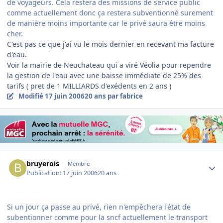
de voyageurs. Cela restera des missions de service public
comme actuellement donc ça restera subventionné surement
de manière moins importante car le privé saura être moins
cher.
C'est pas ce que j'ai vu le mois dernier en recevant ma facture
d'eau.
Voir la mairie de Neuchateau qui a viré Véolia pour rependre
la gestion de l'eau avec une baisse immédiate de 25% des
tarifs ( pret de 1 MILLIARDS d'exédents en 2 ans )
Modifié
17 juin 2006
20 ans
par fabrice
Author stats
bruyerois
Membre
Publication:
17 juin 2006
20 ans
Si un jour ça passe au privé, rien n'empêchera l'état de
subentionner comme pour la sncf actuellement le transport