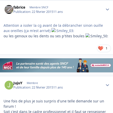
Author stats
fabrice
Membre SNCF
Publication:
22 février 2015
11 ans
Attention a isoler la cg avant de la débrancher sinon ouille
aux oreilles (ça m'est arrivé)
ou les genoux ou les dents ou ses p'tites boules
1
Author stats
JujuY
Membre
Publication:
22 février 2015
11 ans
Une fois de plus je suis surpris d'une telle demande sur un
forum !
Soit c'est dans le cadre professionnel et il faut se renseigner