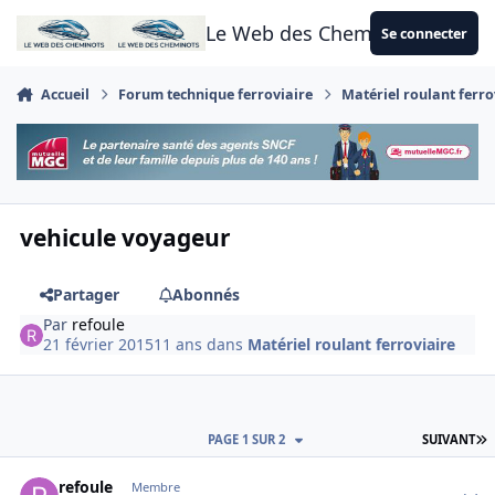
Aller au contenu
Le Web des Cheminots
Se connecter
Accueil
Forum technique ferroviaire
Matériel roulant ferro
vehicule voyageur
Partager
Abonnés
Par
refoule
21 février 2015
11 ans
dans
Matériel roulant ferroviaire
D
PAGE 1 SUR 2
SUIVANT
Author stats
refoule
Membre