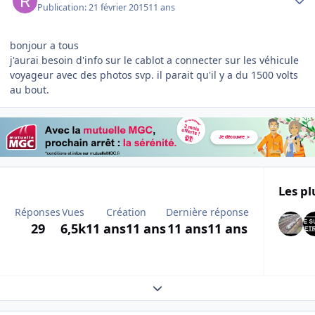
Publication:
21 février 2015
11 ans
bonjour a tous
j'aurai besoin d'info sur le cablot a connecter sur les véhicule
voyageur avec des photos svp. il parait qu'il y a du 1500 volts
au bout.
Les pl
Réponses
Vues
Création
Dernière réponse
29
6,5k
11 ans
11 ans
11 ans
11 ans
Expand topic overview