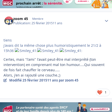
Author stats
zoom 45
Membre
Publication:
25 février 2015
11 ans
tiens
j'avais dit la même chose plus humoristiquement le 21/2 à
15h36
Certes, mais "l'ami" l'avait peut-être mal interprété (ton
intervention) en comprenant mal ton humour.....Qui souvent
de fois fait chauffer le cerveau.....
Alors, j'en ai rajouté une couche.;)
Modifié
25 février 2015
11 ans
par zoom 45
1