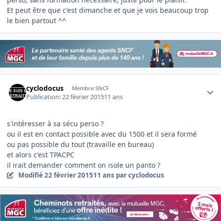
Et peut être que c'est dimanche et que je vois beaucoup trop
le bien partout ^^
Author stats
cyclodocus
Membre SNCF
Publication:
22 février 2015
11 ans
s'intéresser à sa sécu perso ?
ou il est en contact possible avec du 1500 et il sera formé
ou pas possible du tout (travaille en bureau)
et alors c'est TPACPC
il irait demander comment on isole un panto ?
Modifié
22 février 2015
11 ans
par cyclodocus