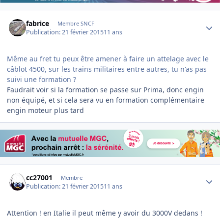
Author stats
fabrice
Membre SNCF
Publication:
21 février 2015
11 ans
Même au fret tu peux être amener à faire un attelage avec le
câblot 4500, sur les trains militaires entre autres, tu n'as pas
suivi une formation ?
Faudrait voir si la formation se passe sur Prima, donc engin
non équipé, et si cela sera vu en formation complémentaire
engin moteur plus tard
Author stats
cc27001
Membre
Publication:
21 février 2015
11 ans
Attention ! en Italie il peut même y avoir du 3000V dedans !