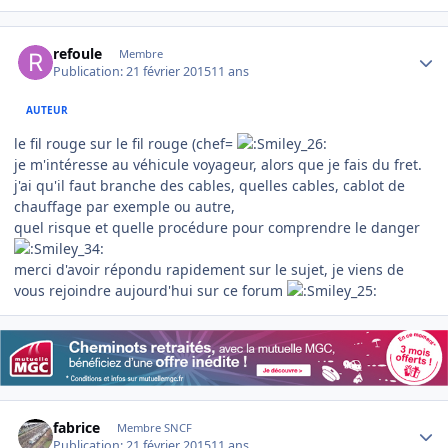
Author stats
refoule
Membre
Publication:
21 février 2015
11 ans
AUTEUR
le fil rouge sur le fil rouge (chef=
je m'intéresse au véhicule voyageur, alors que je fais du fret.
j'ai qu'il faut branche des cables, quelles cables, cablot de
chauffage par exemple ou autre,
quel risque et quelle procédure pour comprendre le danger
merci d'avoir répondu rapidement sur le sujet, je viens de
vous rejoindre aujourd'hui sur ce forum
Author stats
fabrice
Membre SNCF
Publication:
21 février 2015
11 ans