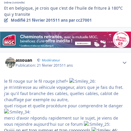
(même à vintimille)
Et en belgique, je crois que c'est de l'huile de friture à 180°C
qui y transite
Modifié
21 février 2015
11 ans
par cc27001
Author stats
assouan
Modérateur
Publication:
21 février 2015
11 ans
le fil rouge sur le fil rouge (chef=
je m'intéresse au véhicule voyageur, alors que je fais du fret.
j'ai qu'il faut branche des cables, quelles cables, cablot de
chauffage par exemple ou autre,
quel risque et quelle procédure pour comprendre le danger
merci d'avoir répondu rapidement sur le sujet, je viens de
vous rejoindre aujourd'hui sur ce forum
Ouiiii on est trop sympas et trop coooooools