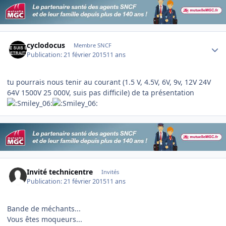
Author stats
cyclodocus
Membre SNCF
Publication:
21 février 2015
11 ans
tu pourrais nous tenir au courant (1.5 V, 4.5V, 6V, 9v, 12V 24V
64V 1500V 25 000V, suis pas difficile) de ta présentation
Invité technicentre
Invités
Publication:
21 février 2015
11 ans
Bande de méchants...
Vous êtes moqueurs...