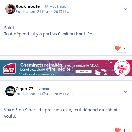
Author stats
Roukmoute
Modérateur
Publication:
21 février 2015
11 ans
Salut !
Tout dépend : il y a parfois 0 volt au bout. ^^
2
Author stats
Ceper 77
Membre
Publication:
21 février 2015
11 ans
Voire 5 ou 9 bars de pression d'air, tout dépend du câblot
voulu.
1