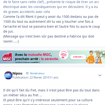
de le faire sans cette clef) , présente le risque de tirer un arc
électrique avec les conséquences qui en découlent. Il y a eu
de graves accidents avec cela
Comme l'a dit Rkmt il peut y avoir du 1500 dedans ou pas de
1500 du tout ou autrement dit tu vas y toucher une fois á
l'arrache et tout se passera bien et l'autre fois tu aura le coup
de jus.
(Message qui n'est bien sûr pas destiné a Fabrice qui doit
savoir......)
Author stats
Nipou
Modérateur
Publication:
22 février 2015
11 ans
Il dit qu'il fait du fret, mais il n'est peut être pas du tout dans
un métier sécu au fret ...
Et peut être qu'il s'y intéresse seulement pour sa culture
perso, sans formation nécessaire, juste pour le plaisir.