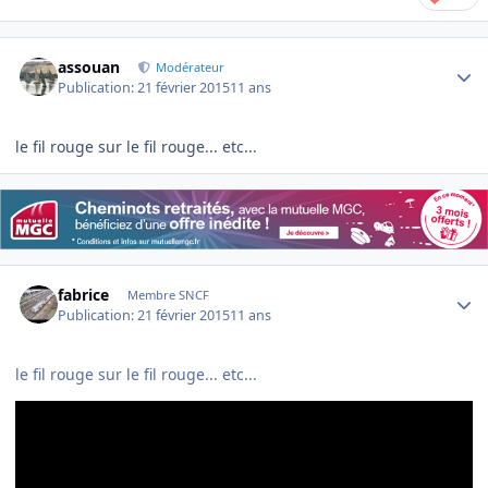
Author stats
assouan
Modérateur
Publication:
21 février 2015
11 ans
le fil rouge sur le fil rouge... etc...
Author stats
fabrice
Membre SNCF
Publication:
21 février 2015
11 ans
le fil rouge sur le fil rouge... etc...