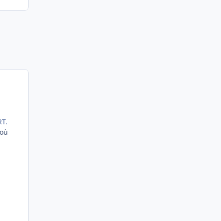
RT.
 où