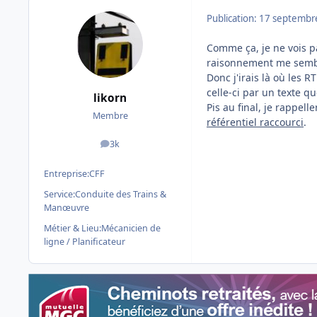
Publication:
17 septembr
Comme ça, je ne vois p
raisonnement me sembl
Donc j'irais là où les R
celle-ci par un texte q
likorn
Pis au final, je rappell
Membre
référentiel raccourci
.
3k
messages
Entreprise:
CFF
Service:
Conduite des Trains &
Manœuvre
Métier & Lieu:
Mécanicien de
ligne / Planificateur