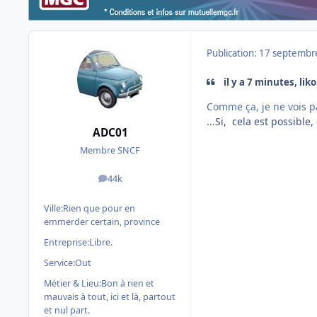
Publication:
17 septembr
il y a 7 minutes, lik
Comme ça, je ne vois p
...Si, cela est possibl
ADC01
Membre SNCF
44k
messages
Ville:
Rien que pour en
emmerder certain, province
Entreprise:
Libre.
Service:
Out
Métier & Lieu:
Bon à rien et
mauvais à tout, ici et là, partout
et nul part.