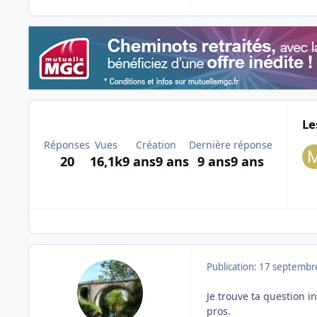
Le
Réponses
Vues
Création
Dernière réponse
20
16,1k
9 ans
9 ans
9 ans
9 ans
Publication:
17 septembr
Je trouve ta question i
pros.