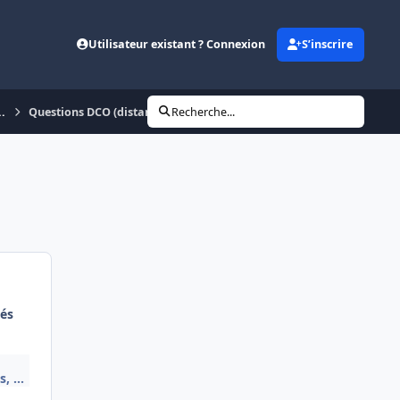
Utilisateur existant ? Connexion
S’inscrire
..
Questions DCO (distance de couverture d'obstacle)
Recherche...
és
, ...