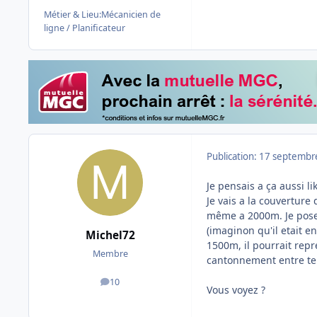
Métier & Lieu:
Mécanicien de
ligne / Planificateur
Publication:
17 septembr
Je pensais a ça aussi l
Je vais a la couverture 
même a 2000m. Je pose 
(imaginon qu'il etait e
Michel72
1500m, il pourrait repr
Membre
cantonnement entre tem
10
messages
Vous voyez ?