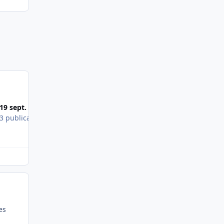
Most Popular Posts
19 sept. 2016
3 publications
Faut bien se dire que quand le stagiaire se pl
es