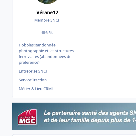
Vérane12
Membre SNCF
6,5k
messages
Hobbies:
Randonnée,
photographie et les structures
ferroviaires (abandonnées de
préférence)
Entreprise:
SNCF
Service:
Traction
Métier & Lieu:
CRML