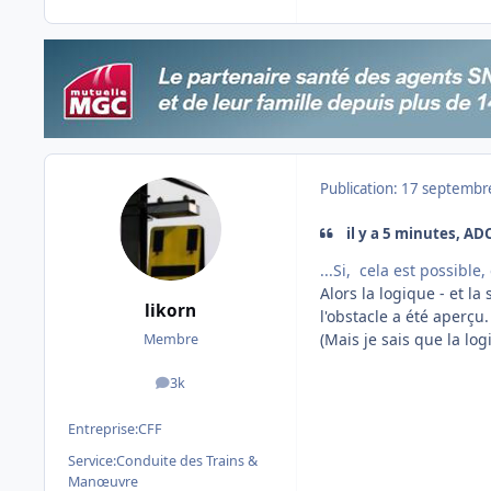
Publication:
17 septembr
il y a 5 minutes, AD
...Si, cela est possibl
Alors la logique - et l
likorn
l'obstacle a été aperçu.
(Mais je sais que la lo
Membre
3k
messages
Entreprise:
CFF
Service:
Conduite des Trains &
Manœuvre