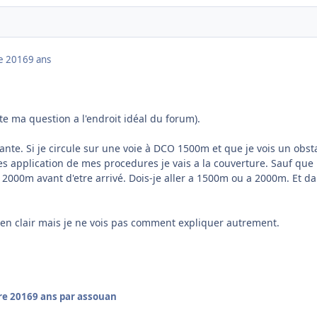
e 2016
9 ans
ste ma question a l'endroit idéal du forum).
ante. Si je circule sur une voie à DCO 1500m et que je vois un obst
res application de mes procedures je vais a la couverture. Sauf que
000m avant d'etre arrivé. Dois-je aller a 1500m ou a 2000m. Et da
 bien clair mais je ne vois pas comment expliquer autrement.
re 2016
9 ans
par assouan