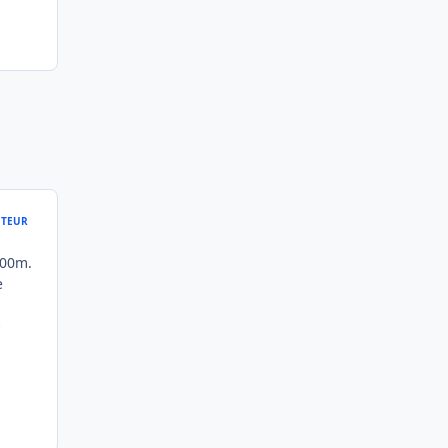
TEUR
000m.
e
O