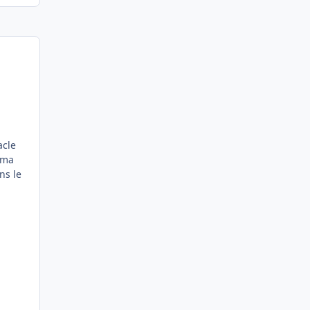
acle
 ma
ns le