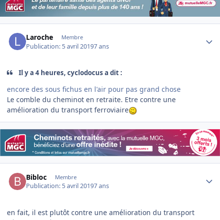
Author stats
Laroche
Membre
Publication:
5 avril 2019
7 ans
Il y a 4 heures, cyclodocus a dit :
encore des sous fichus en l'air pour pas grand chose
Le comble du cheminot en retraite. Etre contre une
amélioration du transport ferroviaire
Author stats
Bibloc
Membre
Publication:
5 avril 2019
7 ans
en fait, il est plutôt contre une amélioration du transport