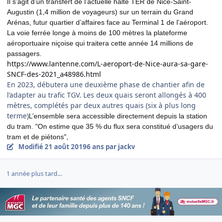
Il s’agit d’un transfert de l’actuelle halte TER de Nice-Saint-
Augustin (1,4 million de voyageurs) sur un terrain du Grand
Arénas, futur quartier d’affaires face au Terminal 1 de l’aéroport.
La voie ferrée longe à moins de 100 mètres la plateforme
aéroportuaire niçoise qui traitera cette année 14 millions de
passagers.
https://www.lantenne.com/L-aeroport-de-Nice-aura-sa-gare-
SNCF-des-2021_a48986.html
En 2023, débutera une deuxième phase de chantier afin de
l’adapter au trafic TGV. Les deux quais seront allongés à 400
mètres, complétés par deux autres quais (six à plus long
terme)
L’ensemble sera accessible directement depuis la station
du tram. "On estime que 35 % du flux sera constitué d’usagers du
tram et de piétons",
Modifié
21 août 2019
6 ans
par jackv
1 année plus tard...