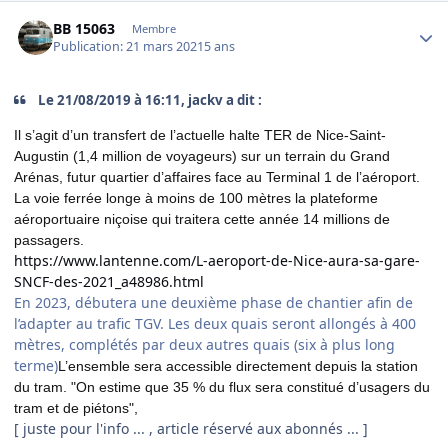
Author stats
BB 15063
Membre
Publication:
21 mars 2021
5 ans
Le 21/08/2019 à 16:11, jackv a dit :
Il s’agit d’un transfert de l’actuelle halte TER de Nice-Saint-
Augustin (1,4 million de voyageurs) sur un terrain du Grand
Arénas, futur quartier d’affaires face au Terminal 1 de l’aéroport.
La voie ferrée longe à moins de 100 mètres la plateforme
aéroportuaire niçoise qui traitera cette année 14 millions de
passagers.
https://www.lantenne.com/L-aeroport-de-Nice-aura-sa-gare-
SNCF-des-2021_a48986.html
En 2023, débutera une deuxième phase de chantier afin de
l’adapter au trafic TGV. Les deux quais seront allongés à 400
mètres, complétés par deux autres quais (six à plus long
terme)
L’ensemble sera accessible directement depuis la station
du tram. "On estime que 35 % du flux sera constitué d’usagers du
tram et de piétons",
[ juste pour l'info ... , article réservé aux abonnés ... ]