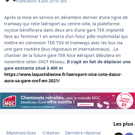
Publication:
4 avril 2019
7 ans
Après la mise en service en décembre dernier d’une ligne de
tramway qui relie l’aéroport au centre-ville, la plateforme
niçoise bénéficiera dans deux ans d’une gare TER implanté
face au Terminal 1 en amorce d’un futur pôle multimodal qui
mettre en connexion TER TGV et tramways avec les bus via
une gare routière (bus régionaux et internationaux). ..Le
chantier de la future gare TER Nice Aéroport débutera en
novembre selon SNCF Réseau
. Il s’agit en fait de déplacer une
gare existante situé à 400 m
https://www.laquotidienne.fr/laeroport-nice-cote-dazur-
aura-sa-gare-sncf-en-2021/
Les plus 
Réponses
Vues
Création
Dernière réponse