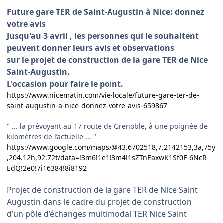
Future gare TER de Saint-Augustin à Nice: donnez
votre avis
Jusqu'au 3 avril , les personnes qui le souhaitent
peuvent donner leurs avis et observations
sur le projet de construction de la gare TER de Nice
Saint-Augustin.
L'occasion pour faire le point.
https://www.nicematin.com/vie-locale/future-gare-ter-de-
saint-augustin-a-nice-donnez-votre-avis-659867
" ... la prévoyant au 17 route de Grenoble, à une poignée de
kilomètres de l’actuelle ... "
https://www.google.com/maps/@43.6702518,7.2142153,3a,75y
,204.12h,92.72t/data=!3m6!1e1!3m4!1sZTnEaxwK1Sf0F-6NcR-
EdQ!2e0!7i16384!8i8192
Projet de construction de la gare TER de Nice Saint
Augustin dans le cadre du projet de construction
d’un pôle d’échanges multimodal TER Nice Saint