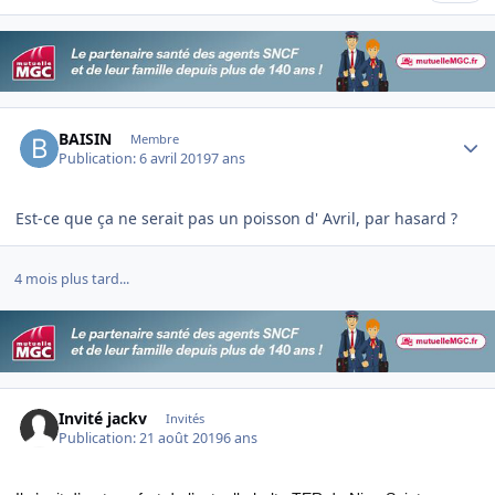
Author stats
BAISIN
Membre
Publication:
6 avril 2019
7 ans
Est-ce que ça ne serait pas un poisson d' Avril, par hasard ?
4 mois plus tard...
Invité jackv
Invités
Publication:
21 août 2019
6 ans