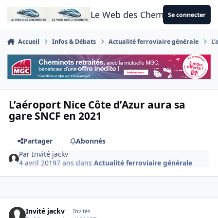
Aller au contenu
Le Web des Cheminots
Se connecter
Accueil
Infos & Débats
Actualité ferroviaire générale
L’
L’aéroport Nice Côte d’Azur aura sa
gare SNCF en 2021
Partager
Abonnés
Par
Invité jackv
4 avril 2019
7 ans
dans
Actualité ferroviaire générale
Invité jackv
Invités