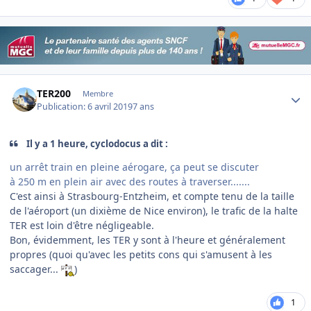
Author stats
TER200
Membre
Publication:
6 avril 2019
7 ans
Il y a 1 heure, cyclodocus a dit :
un arrêt train en pleine aérogare, ça peut se discuter
à 250 m en plein air avec des routes à traverser.......
C'est ainsi à Strasbourg-Entzheim, et compte tenu de la taille
de l'aéroport (un dixième de Nice environ), le trafic de la halte
TER est loin d'être négligeable.
Bon, évidemment, les TER y sont à l'heure et généralement
propres (quoi qu'avec les petits cons qui s'amusent à les
saccager...
)
1