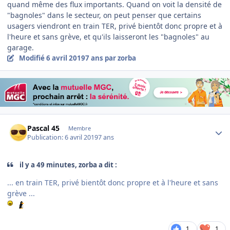
quand même des flux importants. Quand on voit la densité de
"bagnoles" dans le secteur, on peut penser que certains
usagers viendront en train TER, privé bientôt donc propre et à
l'heure et sans grève, et qu'ils laisseront les "bagnoles" au
garage.
Modifié
6 avril 2019
7 ans
par zorba
Author stats
Pascal 45
Membre
Publication:
6 avril 2019
7 ans
il y a 49 minutes, zorba a dit :
... en train TER, privé bientôt donc propre et à l'heure et sans
grève ...
1
1