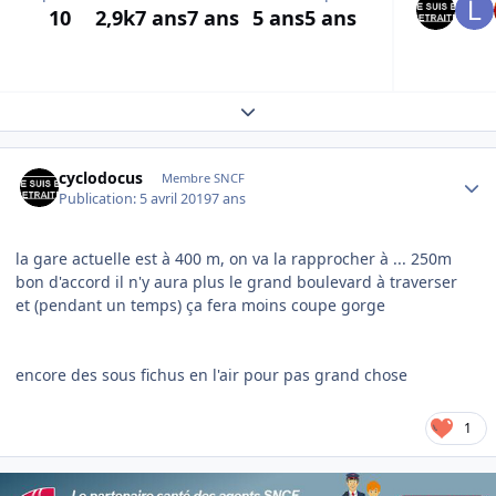
10
2,9k
7 ans
7 ans
5 ans
5 ans
Expand topic overview
Author stats
cyclodocus
Membre SNCF
Publication:
5 avril 2019
7 ans
la gare actuelle est à 400 m, on va la rapprocher à ... 250m
bon d'accord il n'y aura plus le grand boulevard à traverser
et (pendant un temps) ça fera moins coupe gorge
encore des sous fichus en l'air pour pas grand chose
1