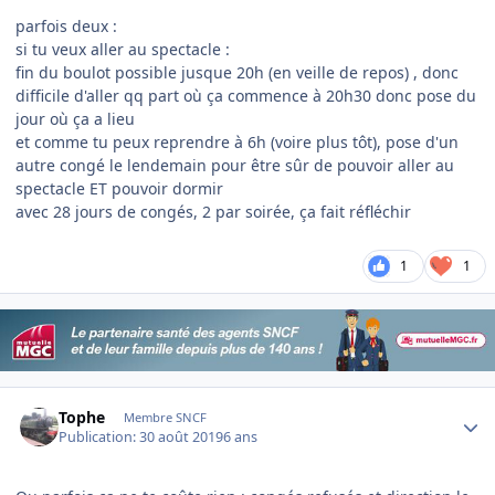
parfois deux
:
si tu veux aller au spectacle
:
fin du boulot possible jusque 20h (en veille de repos) , donc
difficile d'aller qq part où ça commence à 20h30 donc pose du
jour où ça a lieu
et comme tu peux reprendre à 6h (voire plus tôt), pose d'un
autre congé le lendemain pour être sûr de pouvoir aller au
spectacle ET pouvoir dormir
avec 28 jours de congés, 2 par soirée, ça fait réfléchir
1
1
Author stats
Tophe
Membre SNCF
Publication:
30 août 2019
6 ans