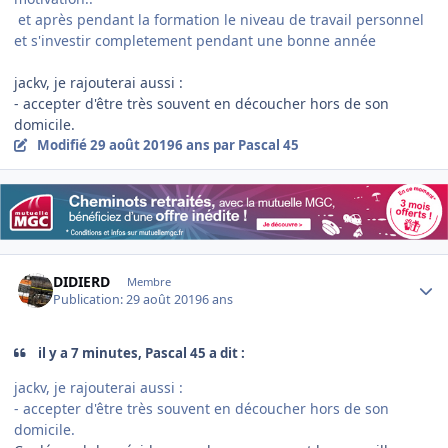
et après pendant la formation le niveau de travail personnel
et s'investir completement pendant une bonne année
jackv, je rajouterai aussi
:
- accepter d'être très souvent en découcher hors de son
domicile.
Modifié
29 août 2019
6 ans
par Pascal 45
Author stats
DIDIERD
Membre
Publication:
29 août 2019
6 ans
il y a 7 minutes, Pascal 45 a dit :
jackv, je rajouterai aussi
:
- accepter d'être très souvent en découcher hors de son
domicile.