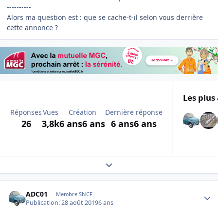
----------
Alors ma question est : que se cache-t-il selon vous derrière
cette annonce ?
Les plus 
Réponses
Vues
Création
Dernière réponse
26
3,8k
6 ans
6 ans
6 ans
6 ans
Expand topic overview
Author stats
ADC01
Membre SNCF
Publication:
28 août 2019
6 ans