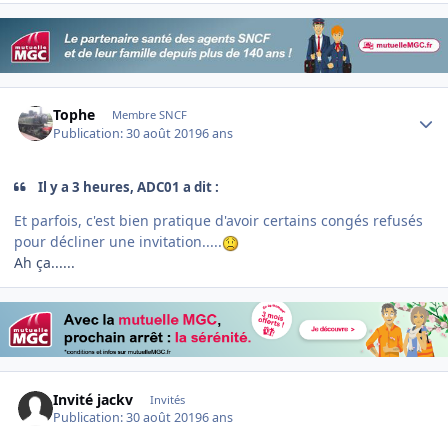
Author stats
Tophe
Membre SNCF
Publication:
30 août 2019
6 ans
Il y a 3 heures, ADC01 a dit :
Et parfois, c'est bien pratique d'avoir certains congés refusés
pour décliner une invitation.....
Ah ça......
Invité jackv
Invités
Publication:
30 août 2019
6 ans