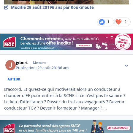
Modifié
29 août 2019
6 ans
par Roukmoute
1
2
Author stats
jybert
Membre
Publication:
29 août 2019
6 ans
AUTEUR
D'accord. Et qu'est-ce qui motiverait alors un conducteur à
changer d'EF pour entrer à la SCNF si ce n'est pas le salaire ?
Le lieu d'affectation ? Passer du fret aux voyageurs ? Devenir
conducteur TGV ? Devenir formateur ? Manager ? ...