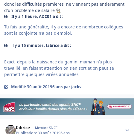
donc les difficultés premières ne viennent pas entierement
d'un probleme de salaire
Il y a 1 heure, ADC01 a dit :
Tu fais une généralité, il y a encore de nombreux collègues
sont la conjointe n'a pas d'emploi.
il y a 15 minutes, fabrice a dit :
Exact, depuis la naissance du gamin, maman n'a plus
travaillé, en faisant attention on s'en sort et on peut se
permettre quelques virées annuelles
Modifié
30 août 2019
6 ans
par jackv
Author stats
fabrice
Membre SNCF
Publication:
30 août 2019
6 ans