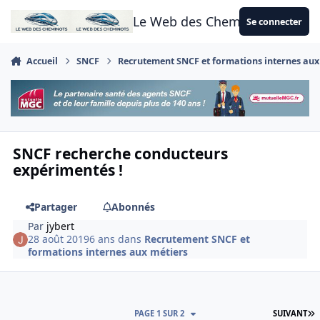
Aller au contenu
Le Web des Cheminots
Se connecter
Accueil
SNCF
Recrutement SNCF et formations internes aux
SNCF recherche conducteurs
expérimentés !
Partager
Abonnés
Par
jybert
28 août 2019
6 ans
dans
Recrutement SNCF et
formations internes aux métiers
D
PAGE 1 SUR 2
SUIVANT