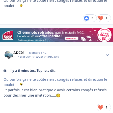
Ou parfois ça ne te coûte rien : congés refusés et direction le
boulot !!!
2
1
Author stats
ADC01
Membre SNCF
Publication:
30 août 2019
6 ans
il y a 6 minutes, Tophe a dit :
Ou parfois ça ne te coûte rien : congés refusés et direction le
boulot !!!
Et parfois, c'est bien pratique d'avoir certains congés refusés
pour décliner une invitation.....
1