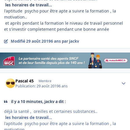
les hor
aires
de travail...
l'aptitude psycho pour être apte a suivre la formation , la
motivation..
et après pendant la formation le niveau de travail personnel
et s'investir completement pendant une bonne année
Modifié
29 août 2019
6 ans
par jackv
Author stats
Pascal 45
Membre
Publication:
29 août 2019
6 ans
il y a 10 minutes, jackv a dit :
déjà la santé , oreilles et certaines substances..
les hor
aires
de travail...
l'aptitude psycho pour être apte a suivre la formation , la
motivation..