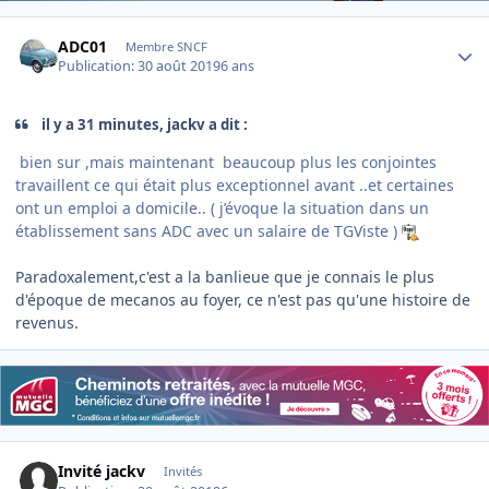
Author stats
ADC01
Membre SNCF
Publication:
30 août 2019
6 ans
il y a 31 minutes, jackv a dit :
bien sur ,mais maintenant beaucoup plus les conjointes
travaillent ce qui était plus exceptionnel avant ..et certaines
ont un emploi a domicile.. ( j’évoque la situation dans un
établissement sans ADC avec un salaire de TGViste )
Paradoxalement,c'est a la banlieue que je connais le plus
d'époque de mecanos au foyer, ce n'est pas qu'une histoire de
revenus.
Invité jackv
Invités