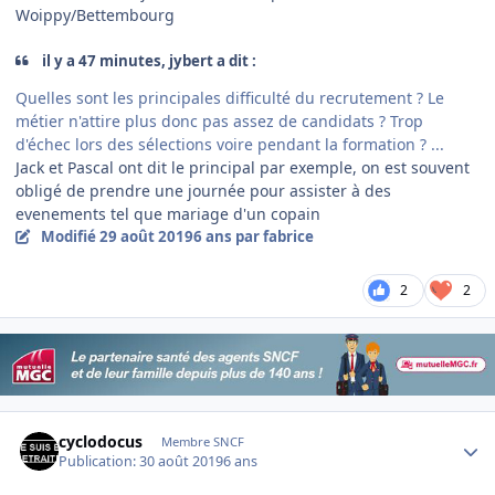
Woippy/Bettembourg
il y a 47 minutes, jybert a dit :
Quelles sont les principales difficulté du recrutement ? Le
métier n'attire plus donc pas assez de candidats ? Trop
d'échec lors des sélections voire pendant la formation ? ...
Jack et Pascal ont dit le principal par exemple, on est souvent
obligé de prendre une journée pour assister à des
evenements tel que mariage d'un copain
Modifié
29 août 2019
6 ans
par fabrice
2
2
Author stats
cyclodocus
Membre SNCF
Publication:
30 août 2019
6 ans