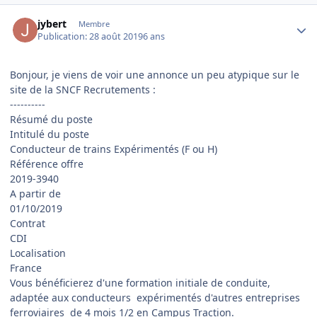
Author stats
jybert
Membre
Publication:
28 août 2019
6 ans
Bonjour, je viens de voir une annonce un peu atypique sur le
site de la SNCF Recrutements :
----------
Résumé du poste
Intitulé du poste
Conducteur de trains Expérimentés (F ou H)
Référence offre
2019-3940
A partir de
01/10/2019
Contrat
CDI
Localisation
France
Vous bénéficierez d'une formation initiale de conduite,
adaptée aux conducteurs expérimentés d'autres entreprises
ferroviaires de 4 mois 1/2 en Campus Traction.