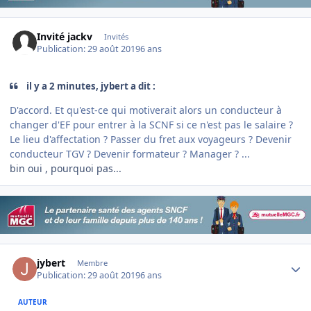
Invité jackv
Invités
Publication:
29 août 2019
6 ans
il y a 2 minutes, jybert a dit :
D'accord. Et qu'est-ce qui motiverait alors un conducteur à
changer d'EF pour entrer à la SCNF si ce n'est pas le salaire ?
Le lieu d'affectation ? Passer du fret aux voyageurs ? Devenir
conducteur TGV ? Devenir formateur ? Manager ? ...
bin oui , pourquoi pas...
Author stats
jybert
Membre
Publication:
29 août 2019
6 ans
AUTEUR