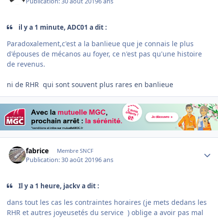
Publication:
30 août 2019
6 ans
il y a 1 minute, ADC01 a dit :
Paradoxalement,c'est a la banlieue que je connais le plus
d'épouses de mécanos au foyer, ce n'est pas qu'une histoire
de revenus.
ni de RHR qui sont souvent plus rares en banlieue
Author stats
fabrice
Membre SNCF
Publication:
30 août 2019
6 ans
Il y a 1 heure, jackv a dit :
dans tout les cas les contraintes horaires (je mets dedans les
RHR et autres joyeusetés du service ) oblige a avoir pas mal