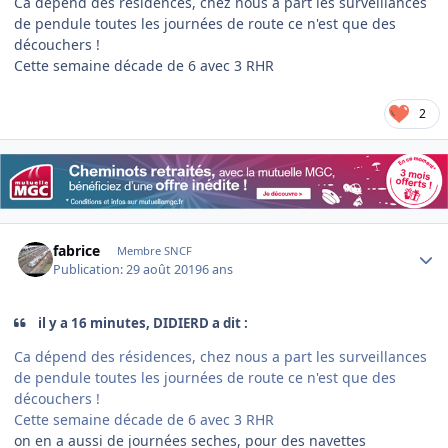
Ca dépend des résidences, chez nous a part les surveillances
de pendule toutes les journées de route ce n'est que des
découchers !
Cette semaine décade de 6 avec 3 RHR
2
Author stats
fabrice
Membre SNCF
Publication:
29 août 2019
6 ans
il y a 16 minutes, DIDIERD a dit :
Ca dépend des résidences, chez nous a part les surveillances
de pendule toutes les journées de route ce n'est que des
découchers !
Cette semaine décade de 6 avec 3 RHR
on en a aussi de journées seches, pour des navettes