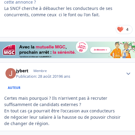
cette annonce ?
La SNCF cherche à débaucher les conducteurs de ses
concurrents, comme ceux ci le font ou l'on fait.
4
Author stats
jybert
Membre
Publication:
28 août 2019
6 ans
AUTEUR
Certes mais pourquoi ? Ils n'arrivent pas à recruter
suffisamment de candidats externes ?
En tout cas ça pourrait être l'occasion aux conducteurs
de négocier leur salaire à la hausse ou de pouvoir choisir
de changer de région.