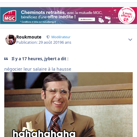
Author stats
Roukmoute
Modérateur
Publication:
29 août 2019
6 ans
Il y a 17 heures, jybert a dit :
négocier leur salaire à la hausse