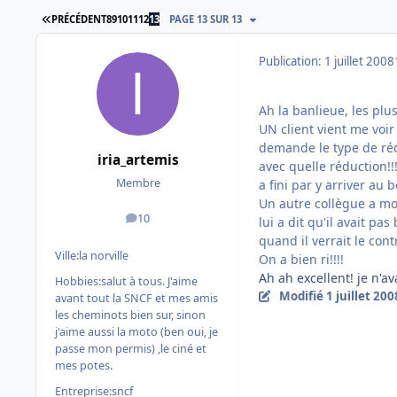
PREMIÈRE PAGE
PRÉCÉDENT
8
9
10
11
12
13
PAGE 13 SUR 13
Publication:
1 juillet 2008
Ah la banlieue, les plus
UN client vient me voir
demande le type de rédu
iria_artemis
avec quelle réduction!!!
Membre
a fini par y arriver au 
Un autre collègue a moi 
10
lui a dit qu'il avait pa
messages
quand il verrait le contr
Ville:
la norville
On a bien ri!!!!
Ah ah excellent! je n'
Hobbies:
salut à tous. J'aime
Modifié
1 juillet 200
avant tout la SNCF et mes amis
les cheminots bien sur, sinon
j'aime aussi la moto (ben oui, je
passe mon permis) ,le ciné et
mes potes.
Entreprise:
sncf