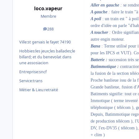
Aller en gauche
:
se rendre
loco.vapeur
A gauche
:
faire le train 
Membre
A poil
: un train est " à poi
ordre d'idée on parle "d'hab
288
messages
A toucher
:
Ordre signifian
autre engin moteur.
Ville:
st gervais le fayet 74190
Bana
: Terme utilisé pour i
Hobbies:
les jeux;les ballades;le
pour les IPCS et VUT). Con
billard; et du benevolat dans
Batterie :
succession très se
une assosiacion
Batimmotique :
contraction
Entreprise:
sncf
la fusion de la section télé
Proche banlieue issu de la 
Service:
trans
Grande banlieue, fusion d'A
Métier & Lieu:
retraité
Batiments signifie: tout ce 
Immotique ( terme inventé p
téléphonique ( télécom ), g
Depuis, Batimmotique regr
de production télécom ), l'
DV, l'ex-DV35 ( télécom ),
+ clim )