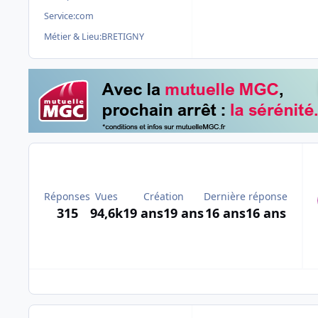
Service:
com
Métier & Lieu:
BRETIGNY
Réponses
Vues
Création
Dernière réponse
315
94,6k
19 ans
19 ans
16 ans
16 ans