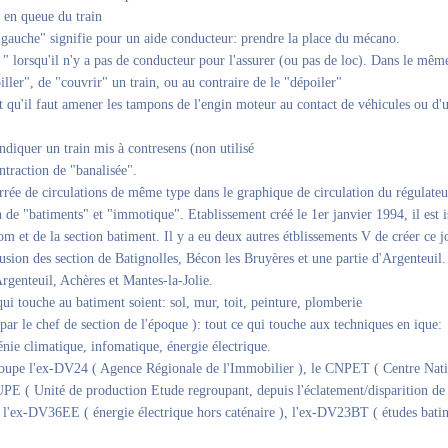
 en queue du train
"à gauche" signifie pour un aide conducteur: prendre la place du mécano.
l " lorsqu'il n'y a pas de conducteur pour l'assurer (ou pas de loc). Dans le mêm
iller", de "couvrir" un train, ou au contraire de le "dépoiler"
t qu'il faut amener les tampons de l'engin moteur au contact de véhicules ou d'
ndiquer un train mis à contresens (non utilisé
traction de "banalisée".
rrée de circulations de même type dans le graphique de circulation du régulateu
 de "batiments" et "immotique". Etablissement créé le 1er janvier 1994, il est i
com et de la section batiment. Il y a eu deux autres étblissements V de créer ce j
fusion des section de Batignolles, Bécon les Bruyères et une partie d'Argenteuil.
rgenteuil, Achères et Mantes-la-Jolie.
qui touche au batiment soient: sol, mur, toit, peinture, plomberie
ar le chef de section de l'époque ): tout ce qui touche aux techniques en ique:
énie climatique, infomatique, énergie électrique.
oupe l'ex-DV24 ( Agence Régionale de l'Immobilier ), le CNPET ( Centre Nati
UPE ( Unité de production Etude regroupant, depuis l'éclatement/disparition de 
 l'ex-DV36EE ( énergie électrique hors caténaire ), l'ex-DV23BT ( études bati