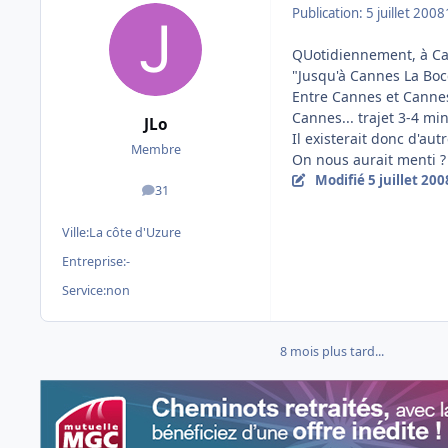
Publication:
5 juillet 2008
QUotidiennement, à Ca
"Jusqu'à Cannes La Bocc
Entre Cannes et Cannes 
Cannes... trajet 3-4 min
JLo
Il existerait donc d'aut
Membre
On nous aurait menti ?
Modifié
5 juillet 200
31
messages
Ville:
La côte d'Uzure
Entreprise:
-
Service:
non
8 mois plus tard...