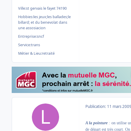
Ville:
st gervais le fayet 74190
Hobbies:
les jeux;les ballades;le
billard; et du benevolat dans
une assosiacion
Entreprise:
sncf
Service:
trans
Métier & Lieu:
retraité
Publication:
11 mars 200
A la pointure
:
on utilise u
de départ est très court. On