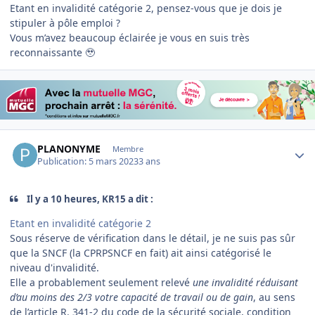
Etant en invalidité catégorie 2, pensez-vous que je dois je
stipuler à pôle emploi ?
Vous m’avez beaucoup éclairée je vous en suis très
reconnaissante 🥹
Author stats
PLANONYME
Membre
Publication:
5 mars 2023
3 ans
Il y a 10 heures, KR15 a dit :
Etant en invalidité catégorie 2
Sous réserve de vérification dans le détail, je ne suis pas sûr
que la SNCF (la CPRPSNCF en fait) ait ainsi catégorisé le
niveau d'invalidité.
Elle a probablement seulement relevé
une invalidité réduisant
d’au moins des 2/3 votre capacité de travail ou de gain
, au sens
de l’article R. 341-2 du code de la sécurité sociale, condition