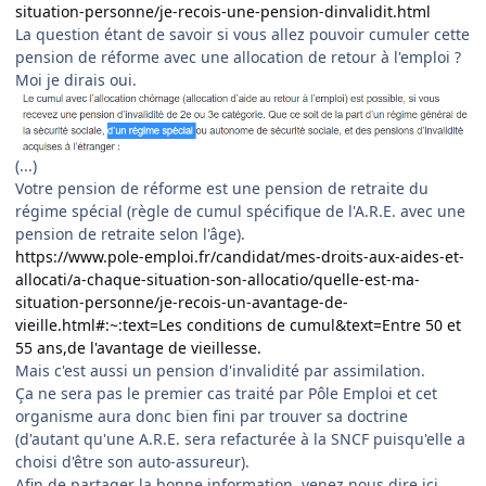
situation-personne/je-recois-une-pension-dinvalidit.html
La question étant de savoir si vous allez pouvoir cumuler cette
pension de réforme avec une allocation de retour à l'emploi ?
Moi je dirais oui.
(...)
Votre pension de réforme est une pension de retraite du
régime spécial (règle de cumul spécifique de l'A.R.E. avec une
pension de retraite selon l'âge).
https://www.pole-emploi.fr/candidat/mes-droits-aux-aides-et-
allocati/a-chaque-situation-son-allocatio/quelle-est-ma-
situation-personne/je-recois-un-avantage-de-
vieille.html#:~:text=Les conditions de cumul&text=Entre 50 et
55 ans,de l'avantage de vieillesse.
Mais c'est aussi un pension d'invalidité par assimilation.
Ça ne sera pas le premier cas traité par Pôle Emploi et cet
organisme aura donc bien fini par trouver sa doctrine
(d'autant qu'une A.R.E. sera refacturée à la SNCF puisqu'elle a
choisi d'être son auto-assureur).
Afin de partager la bonne information, venez nous dire ici