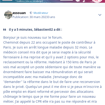
Author stats
assouan
Modérateur
Publication:
30 mars 2023
3 ans
il y a 5 minutes, Sébastien02 a dit :
Bonjour je suis nouveau sur le forum.
Cheminot depuis 22 ans occupant le poste de contrôleur à
Paris. Je suis en arrêt longue maladie depuis 32 mois. Le
médecin conseil m'a dit que je serai inapte à la sécurité
ferroviaire à ma reprise et qu'il y avait 2 options pour moi, le
reclassement ou la réforme. Habitant à 150 kms de Paris je
vois mal accepté un poste sédentaire qui de toute manière va
énormément faire baisser ma rémunération et qui serait
incompatible avec ma maladie. J'envisage donc de
"demander" la réforme dans le but de faire une reconversion
dans le privé. Quelqu'un peut il me dire si je peux m'inscrire à
pôle emploi en étant reformé et percevoir des allocations
chômage le temps que je me forme pour faire un nouveau
métier. J'ai appelé la CPR elle n'a pas su me répondre et m'a