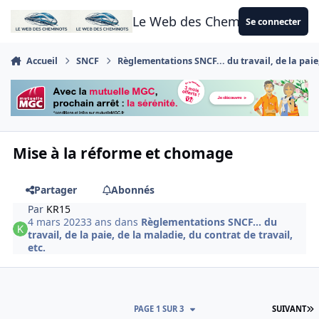
Aller au contenu
Le Web des Cheminots
Se connecter
Accueil
SNCF
Règlementations SNCF... du travail, de la paie,
Mise à la réforme et chomage
Partager
Abonnés
Par
KR15
4 mars 2023
3 ans
dans
Règlementations SNCF... du
travail, de la paie, de la maladie, du contrat de travail,
etc.
D
PAGE 1 SUR 3
SUIVANT