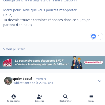
Quelqu'un ici a t'il déjà été dans ma situation ?
Merci pour l'aide que vous pourrez m'apporter
Hello,
Tu devrais trouver certaines réponses dans ce sujet (en
partant d'en haut).
1
5 mois plus tard...
Author stats
spoimboeuf
Membre
Publication:
6 août 2024
2 ans
Bonjour, je suis réformé depuis 2 mois suite à inaptitude à
tout poste. Dans le cadre de la déclaration mensuelle à faire,
Se connecter
S’inscrire
Rechercher
Menu