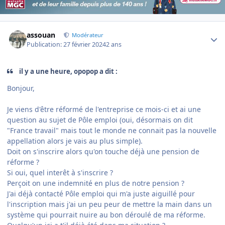
Author stats
assouan
Modérateur
Publication:
27 février 2024
2 ans
il y a une heure, opopop a dit :
Bonjour,
Je viens d'être réformé de l'entreprise ce mois-ci et ai une
question au sujet de Pôle emploi (oui, désormais on dit
"France travail" mais tout le monde ne connait pas la nouvelle
appellation alors je vais au plus simple).
Doit on s'inscrire alors qu'on touche déjà une pension de
réforme ?
Si oui, quel interêt à s'inscrire ?
Perçoit on une indemnité en plus de notre pension ?
J'ai déjà contacté Pôle emploi qui m'a juste aiguillé pour
l'inscription mais j'ai un peu peur de mettre la main dans un
système qui pourrait nuire au bon déroulé de ma réforme.