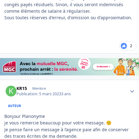
congés payés résiduels. Sinon, il vous seront indemnisés
comme éléments de salaire à régulariser.
Sous toutes réserves d'erreur, d'omission ou d'approximation.
2
Author stats
KR15
Membre
Publication:
5 mars 2023
3 ans
AUTEUR
Bonjour Planonyme
je vous remercie beaucoup pour votre message.
☺️
Je pense faire un message à l’agence paie afin de conserver
des traces écrites de ma demande.