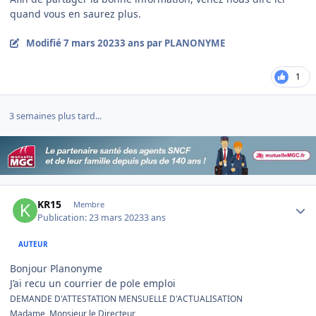
quand vous en saurez plus.
Modifié
7 mars 2023
3 ans
par PLANONYME
1
3 semaines plus tard...
Author stats
KR15
Membre
Publication:
23 mars 2023
3 ans
AUTEUR
Bonjour Planonyme
J’ai recu un courrier de pole emploi
DEMANDE D'ATTESTATION MENSUELLE D'ACTUALISATION
Madame, Monsieur le Directeur,