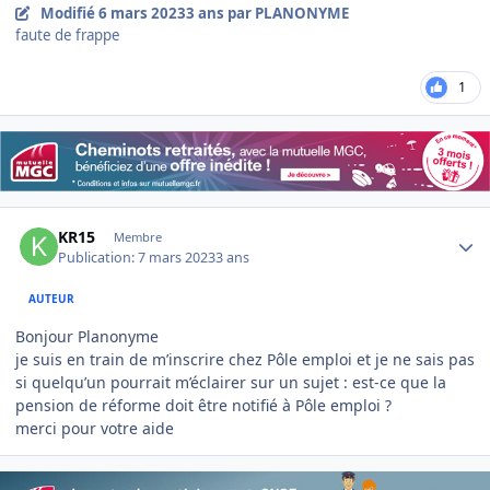
Modifié
6 mars 2023
3 ans
par PLANONYME
faute de frappe
1
Author stats
KR15
Membre
Publication:
7 mars 2023
3 ans
AUTEUR
Bonjour Planonyme
je suis en train de m’inscrire chez Pôle emploi et je ne sais pas
si quelqu’un pourrait m’éclairer sur un sujet : est-ce que la
pension de réforme doit être notifié à Pôle emploi ?
merci pour votre aide