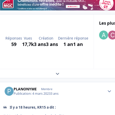
Les plu
Réponses
Vues
Création
Dernière réponse
59
17,7k
3 ans
3 ans
1 an
1 an
Expand topic overview
Author stats
PLANONYME
Membre
Publication:
4 mars 2023
3 ans
Il y a 18 heures, KR15 a dit :