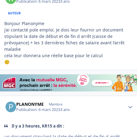
Publication:
6 mars 2023
3 ans
AUTEUR
Bonjour Planonyme
j’ai contacté pole emploi. Je dois leur fournir un document
stipulant la date de début et de fin d arrêt (caisse de
prévoyance) + les 3 dernières fiches de salaire avant l’arrêt
maladie
cela leur donnera une réelle base pour le calcul
☺️
Author stats
PLANONYME
Membre
Publication:
6 mars 2023
3 ans
Il y a 3 heures, KR15 a dit :
un document stipulant la date de début et de fin d arrêt