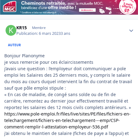
Author stats
KR15
Membre
Publication:
6 mars 2023
3 ans
AUTEUR
Bonjour Planonyme
je vous remercie pour ces éclaircissements
j’avais une question : l’employeur doit communiquer a pole
emploi les Salaires des 25 derniers mois, y compris le salaire
du mois au cours duquel intervient la fin du contrat de travail
sauf que pôle emploi stipule :
« En cas de maladie, de congé sans solde ou de fin de
carrière, remontez au dernier jour effectivement travaillé et
reportez les salaires des 12 mois civils complets antérieurs. »
https://www.pole-emploi.fr/files/live/sites/PE/files/fichiers-en-
telechargement/fichiers-en-telechargement---emp/CSP-
comment-remplir-l-attestation-employeur-536.pdf
j’ai obtenu le maintien de salaire (fiches de paye a l’appui) et