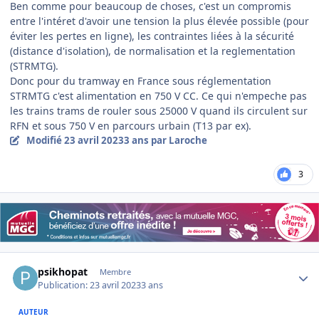
Ben comme pour beaucoup de choses, c'est un compromis
entre l'intéret d'avoir une tension la plus élevée possible (pour
éviter les pertes en ligne), les contraintes liées à la sécurité
(distance d'isolation), de normalisation et la reglementation
(STRMTG).
Donc pour du tramway en France sous réglementation
STRMTG c'est alimentation en 750 V CC. Ce qui n'empeche pas
les trains trams de rouler sous 25000 V quand ils circulent sur
RFN et sous 750 V en parcours urbain (T13 par ex).
Modifié
23 avril 2023
3 ans
par Laroche
3
Author stats
psikhopat
Membre
Publication:
23 avril 2023
3 ans
AUTEUR