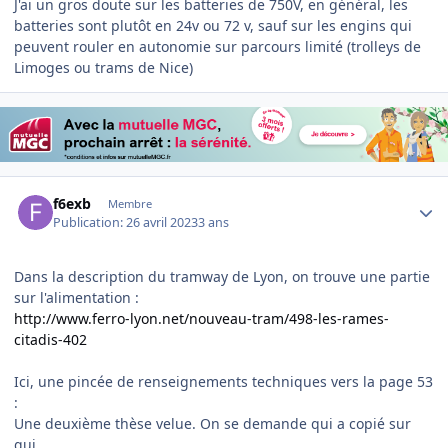
J'ai un gros doute sur les batteries de 750V, en général, les
batteries sont plutôt en 24v ou 72 v, sauf sur les engins qui
peuvent rouler en autonomie sur parcours limité (trolleys de
Limoges ou trams de Nice)
Author stats
f6exb
Membre
Publication:
26 avril 2023
3 ans
Dans la description du tramway de Lyon, on trouve une partie
sur l'alimentation :
http://www.ferro-lyon.net/nouveau-tram/498-les-rames-
citadis-402
Ici, une pincée de renseignements techniques vers la page 53
:
Une deuxième thèse velue. On se demande qui a copié sur
qui.