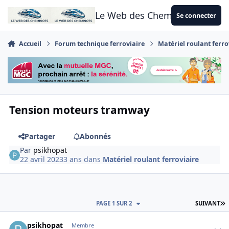
Aller au contenu
Le Web des Cheminots
Se connecter
Accueil
Forum technique ferroviaire
Matériel roulant ferro
Tension moteurs tramway
Partager
Abonnés
Par
psikhopat
22 avril 2023
3 ans
dans
Matériel roulant ferroviaire
D
PAGE 1 SUR 2
SUIVANT
Author stats
psikhopat
Membre