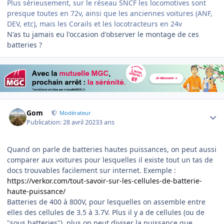
Plus sérieusement, sur le réseau SNCF les locomotives sont
presque toutes en 72v, ainsi que les anciennes voitures (ANF,
DEV, etc), mais les Corails et les locotracteurs en 24v
N'as tu jamais eu l'occasion d'observer le montage de ces
batteries ?
Author stats
Gom
Modérateur
Publication:
28 avril 2023
3 ans
Quand on parle de batteries hautes puissances, on peut aussi
comparer aux voitures pour lesquelles il existe tout un tas de
docs trouvables facilement sur internet. Exemple :
https://verkor.com/tout-savoir-sur-les-cellules-de-batterie-
haute-puissance/
Batteries de 400 à 800V, pour lesquelles on assemble entre
elles des cellules de 3.5 à 3.7V. Plus il y a de cellules (ou de
"sous batteries"), plus on peut diviser la puissance que