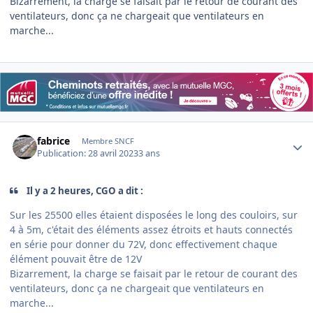
Bizarrement, la charge se faisait par le retour de courant des
ventilateurs, donc ça ne chargeait que ventilateurs en
marche...
Author stats
fabrice
Membre SNCF
Publication:
28 avril 2023
3 ans
Il y a 2 heures, CGO a dit :
Sur les 25500 elles étaient disposées le long des couloirs, sur
4 à 5m, c'était des éléments assez étroits et hauts connectés
en série pour donner du 72V, donc effectivement chaque
élément pouvait être de 12V
Bizarrement, la charge se faisait par le retour de courant des
ventilateurs, donc ça ne chargeait que ventilateurs en
marche...