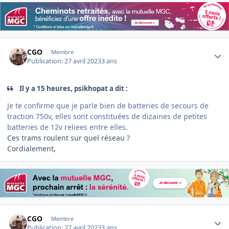
Author stats
CGO
Membre
Publication:
27 avril 2023
3 ans
Il y a 15 heures, psikhopat a dit :
Je te confirme que je parle bien de batteries de secours de
traction 750v, elles sont constituées de dizaines de petites
batteries de 12v reliees entre elles.
Ces trams roulent sur quel réseau ?
Cordialement,
Author stats
CGO
Membre
Publication:
27 avril 2023
3 ans