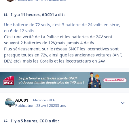
Il y a 11 heures, ADC01 a dit :
Une batterie de 72 volts, c'est 3 batterie de 24 volts en série,
ou 6 de 12 volts.
C'est une vérité de La Pallice et les batteries de 24V sont
souvent 2 batteries de 12V,mais jamais 4 de 6v...
Plus sérieusement, sur le réseau SNCF les locomotives sont
presque toutes en 72v, ainsi que les anciennes voitures (ANF,
DEV, etc), mais les Corails et les locotracteurs en 24v
Author stats
ADC01
Membre SNCF
Publication:
28 avril 2023
3 ans
Il y a 5 heures, CGO a dit :