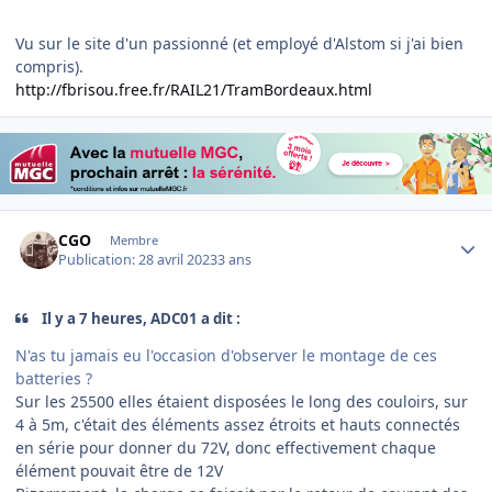
Vu sur le site d'un passionné (et employé d'Alstom si j'ai bien
compris).
http://fbrisou.free.fr/RAIL21/TramBordeaux.html
Author stats
CGO
Membre
Publication:
28 avril 2023
3 ans
Il y a 7 heures, ADC01 a dit :
N'as tu jamais eu l'occasion d'observer le montage de ces
batteries ?
Sur les 25500 elles étaient disposées le long des couloirs, sur
4 à 5m, c'était des éléments assez étroits et hauts connectés
en série pour donner du 72V, donc effectivement chaque
élément pouvait être de 12V