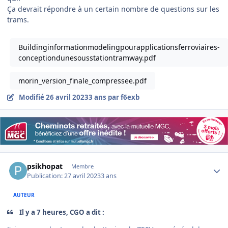
Ça devrait répondre à un certain nombre de questions sur les
trams.
Buildinginformationmodelingpourapplicationsferroviaires-
conceptiondunesousstationtramway.pdf
morin_version_finale_compressee.pdf
Modifié
26 avril 2023
3 ans
par f6exb
Author stats
psikhopat
Membre
Publication:
27 avril 2023
3 ans
AUTEUR
Il y a 7 heures, CGO a dit :