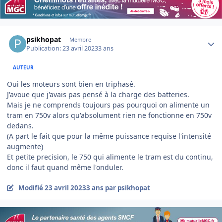
Author stats
psikhopat
Membre
Publication:
23 avril 2023
3 ans
AUTEUR
Oui les moteurs sont bien en triphasé.
J'avoue que j'avais pas pensé à la charge des batteries.
Mais je ne comprends toujours pas pourquoi on alimente un
tram en 750v alors qu'absolument rien ne fonctionne en 750v
dedans.
(A part le fait que pour la même puissance requise l'intensité
augmente)
Et petite precision, le 750 qui alimente le tram est du continu,
donc il faut quand même l'onduler.
Modifié
23 avril 2023
3 ans
par psikhopat