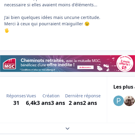
necessaire si elles avaient moins d'éléments...
J'ai bien quelques idées mais uncune certitude.
Merci à ceux qui pourraient m'aiguiller
😉
🖐️
Les plus 
Réponses
Vues
Création
Dernière réponse
31
6,4k
3 ans
3 ans
2 ans
2 ans
Expand topic overview