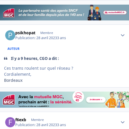
Author stats
psikhopat
Membre
Publication:
28 avril 2023
3 ans
AUTEUR
Il y a 9 heures, CGO a dit :
Ces trams roulent sur quel réseau ?
Cordialement,
Bordeaux
Author stats
f6exb
Membre
Publication:
28 avril 2023
3 ans