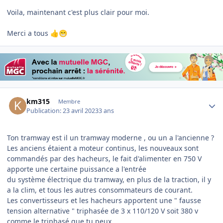
Voila, maintenant c'est plus clair pour moi.
Merci a tous
👍
😁
Author stats
km315
Membre
Publication:
23 avril 2023
3 ans
Ton tramway est il un tramway moderne , ou un a l'ancienne ?
Les anciens étaient a moteur continus, les nouveaux sont
commandés par des hacheurs, le fait d'alimenter en 750 V
apporte une certaine puissance a l'entrée
du système électrique du tramway, en plus de la traction, il y
a la clim, et tous les autres consommateurs de courant.
Les convertisseurs et les hacheurs apportent une " fausse
tension alternative " triphasée de 3 x 110/120 V soit 380 v
comme le triphasé que tu peux