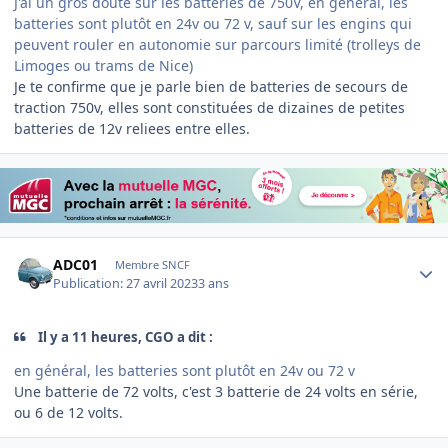
J'ai un gros doute sur les batteries de 750V, en général, les
batteries sont plutôt en 24v ou 72 v, sauf sur les engins qui
peuvent rouler en autonomie sur parcours limité (trolleys de
Limoges ou trams de Nice)
Je te confirme que je parle bien de batteries de secours de
traction 750v, elles sont constituées de dizaines de petites
batteries de 12v reliees entre elles.
Author stats
ADC01
Membre SNCF
Publication:
27 avril 2023
3 ans
Il y a 11 heures, CGO a dit :
en général, les batteries sont plutôt en 24v ou 72 v
Une batterie de 72 volts, c'est 3 batterie de 24 volts en série,
ou 6 de 12 volts.