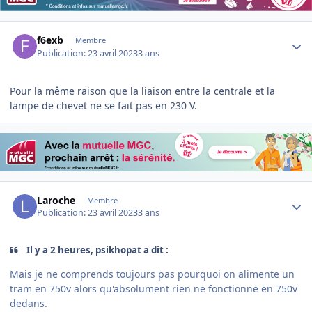
Author stats
f6exb
Membre
Publication:
23 avril 2023
3 ans
Pour la même raison que la liaison entre la centrale et la
lampe de chevet ne se fait pas en 230 V.
Author stats
Laroche
Membre
Publication:
23 avril 2023
3 ans
Il y a 2 heures, psikhopat a dit :
Mais je ne comprends toujours pas pourquoi on alimente un
tram en 750v alors qu'absolument rien ne fonctionne en 750v
dedans.