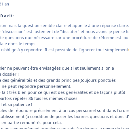
5
1 an
D a dit :
ion mais la question semble claire et appelle à une réponse claire
e "discussion" est justement de "discuter" et nous avons je pense l
 de questions que nécessaire car une procédure de réforme est lo
tale dans le temps.
l n'oblige à y répondre. Il est possible de l'ignorer tout simplement
ier ne peuvent être envisagées que si et seulement si on a
 dossier !
à des généralités et des grands principes(toujours ponctués
m ne peut répondre personnellement.
 fait trés bien pour ce qui est des généralités et de façons plutôt
parfois répéter 36 fois les mêmes choses!
l et sa patience !
ables de répondre précisément à un cas personnel sont dans l'ordr
établissement (à condition de poser les bonnes questions et donc d
ont en partie rémunérés pour cela.
x plus communément appelés syndicats (se donner la peine de tro