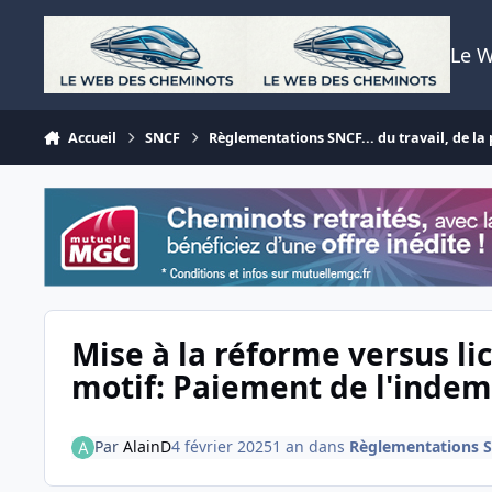
Aller au contenu
Le 
Accueil
SNCF
Règlementations SNCF... du travail, de la p
Mise à la réforme versus l
motif: Paiement de l'indem
Par
AlainD
4 février 2025
1 an
dans
Règlementations SNC