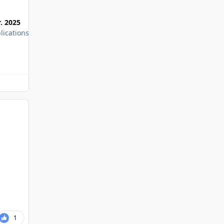
Most Popular Posts
r. 2025
8 juil. 2026
lications
2 publications
1