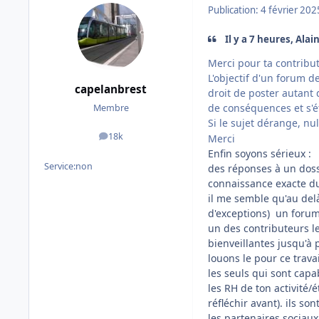
Publication:
4 février 202
Il y a 7 heures, Alain
Merci pour ta contribut
L'objectif d'un forum d
capelanbrest
droit de poster autant
de conséquences et s'é
Membre
Si le sujet dérange, nu
18k
Merci
messages
Enfin soyons sérieux :
Service:
non
des réponses à un doss
connaissance exacte du
il me semble qu'au del
d'exceptions) un foru
un des contributeurs le
bienveillantes jusqu'à 
louons le pour ce travai
les seuls qui sont cap
les RH de ton activité/
réfléchir avant). ils s
les partenaires sociau