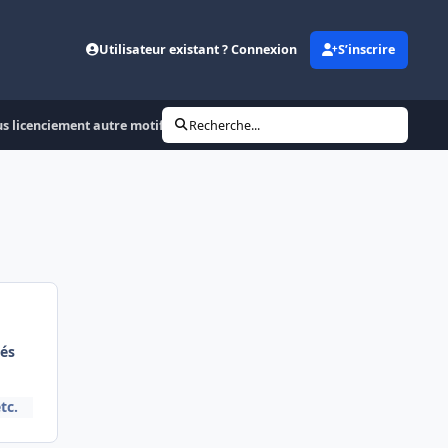
Utilisateur existant ? Connexion
S’inscrire
us licenciement autre motif: Paiement de l'indemnité
Recherche...
és
tc.