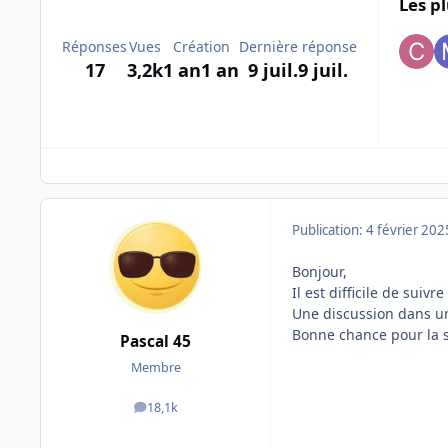
Les pl
Réponses
Vues
Création
Dernière réponse
17
3,2k
1 an
1 an
9 juil.
9 juil.
Publication:
4 février 202
Bonjour,
Il est difficile de suiv
Une discussion dans un 
Bonne chance pour la su
Pascal 45
Membre
18,1k
messages