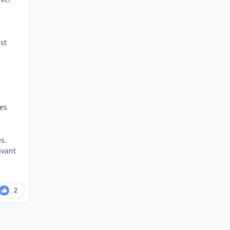
st
s
des
s.
uvant
2