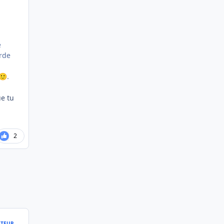
.
e
urde
.
🙂
ue tu
2
TEUR