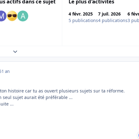
us actifs dans ce sujet
Le plus d'activités
4 févr. 2025
7 juil. 2026
6 fév
5 publications
4 publications
3 pub
Expand topic overview
5
1 an
re ton histoire car tu as ouvert plusieurs sujets sur ta réforme.
seul sujet aurait été préférable ...
ite ...