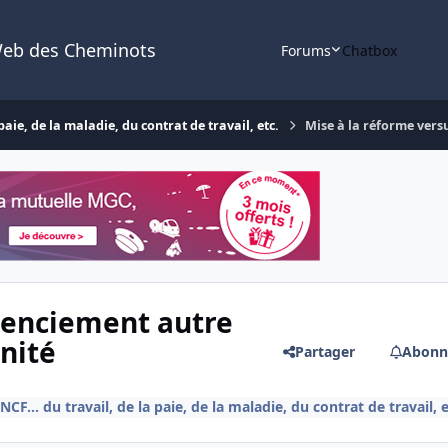
Web des Cheminots
Forums
Chatbox
aie, de la maladie, du contrat de travail, etc.
Mise à la réforme vers
icenciement autre
nité
Partager
Abonn
F... du travail, de la paie, de la maladie, du contrat de travail, e