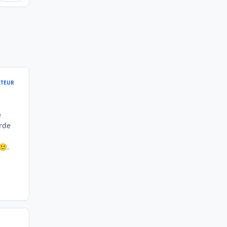
TEUR
.
e
urde
.
🙂