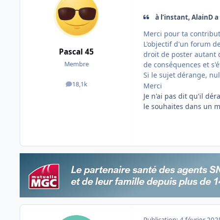
à l’instant, AlainD a 
Merci pour ta contribut
L'objectif d'un forum d
Pascal 45
droit de poster autant
de conséquences et s'é
Membre
Si le sujet dérange, nu
18,1k
Merci
messages
Je n'ai pas dit qu'il d
le souhaites dans un m
Publication:
4 février 202