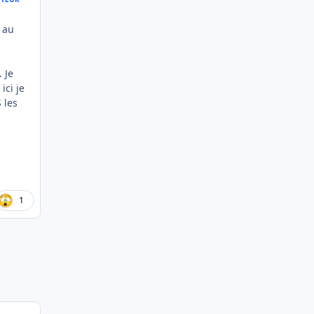
 au
 Je
ici je
 les
1