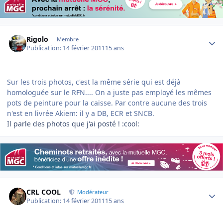
Author stats
Rigolo
Membre
Publication:
14 février 2011
15 ans
Sur les trois photos, c'est la même série qui est déjà
homologuée sur le RFN.... On a juste pas employé les mêmes
pots de peinture pour la caisse. Par contre aucune des trois
n'est en livrée Akiem: il y a DB, ECR et SNCB.
Il parle des photos que j'ai posté ! :cool:
Author stats
CRL COOL
Modérateur
Publication:
14 février 2011
15 ans