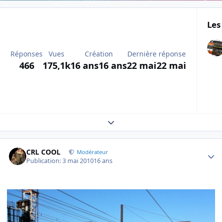
Les
Réponses
Vues
Création
Dernière réponse
466
175,1k
16 ans
16 ans
22 mai
22 mai
Expand topic overview
Author stats
CRL COOL
Modérateur
Publication:
3 mai 2010
16 ans