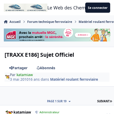
Aller au contenu
Le Web des Cheminots
Se connecter
Accueil
Forum technique ferroviaire
Matériel roulant ferro
[TRAXX E186] Sujet Officiel
Partager
Abonnés
Par
katamiaw
3 mai 2010
16 ans
dans
Matériel roulant ferroviaire
D
PAGE 1 SUR 19
SUIVANT
Author stats
katamiaw
Administrateur