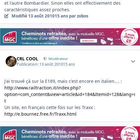
et l'autre Bombardier. Sinon elles ont effectivement des
caractéristiques assez proches.
Modifié
13 août 2010
15 ans
par zobos
Author stats
CRL COOL
Modérateur
Publication:
13 août 2010
15 ans
J'ai trouvé çà sur la E189, mais c'est encore en italien.... :
http://www.railtraction.it/index.php?
option=com_content&view=article&id=184&Itemid=128&lang=i
t
Un site, en français cette fois sur les Traxx :
http://e.bournez.free.fr/Traxx.html