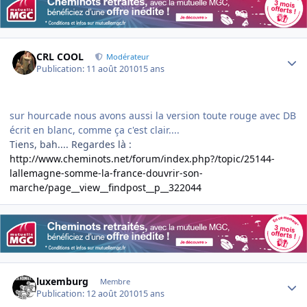
Author stats
CRL COOL
Modérateur
Publication:
11 août 2010
15 ans
sur hourcade nous avons aussi la version toute rouge avec DB
écrit en blanc, comme ça c'est clair....
Tiens, bah.... Regardes là :
http://www.cheminots.net/forum/index.php?/topic/25144-
lallemagne-somme-la-france-douvrir-son-
marche/page__view__findpost__p__322044
Author stats
luxemburg
Membre
Publication:
12 août 2010
15 ans