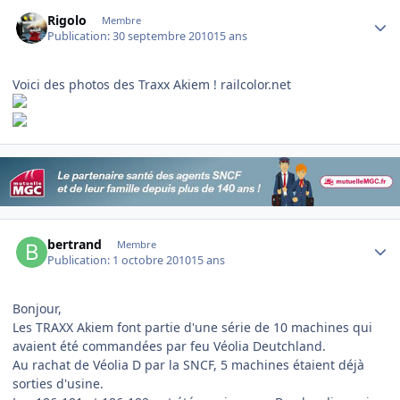
Author stats
Rigolo
Membre
Publication:
30 septembre 2010
15 ans
Voici des photos des Traxx Akiem !
railcolor.net
Author stats
bertrand
Membre
Publication:
1 octobre 2010
15 ans
Bonjour,
Les TRAXX Akiem font partie d'une série de 10 machines qui
avaient été commandées par feu Véolia Deutchland.
Au rachat de Véolia D par la SNCF, 5 machines étaient déjà
sorties d'usine.