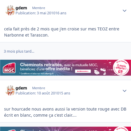
Author stats
gdem
Membre
Publication:
3 mai 2010
16 ans
cela fait près de 2 mois que j'en croise sur mes TEOZ entre
Narbonne et Tarascon.
3 mois plus tard...
Author stats
gdem
Membre
Publication:
10 août 2010
15 ans
sur hourcade nous avons aussi la version toute rouge avec DB
écrit en blanc, comme ça c'est clair....