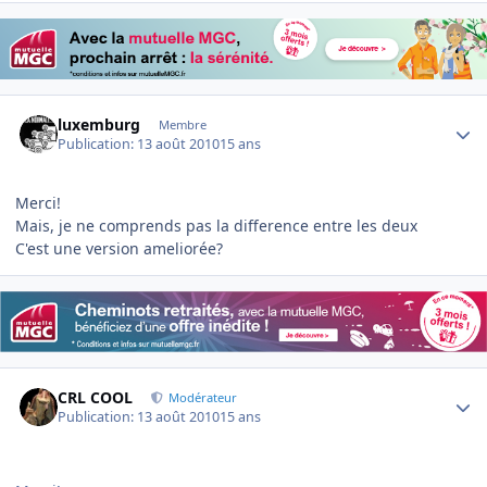
Author stats
luxemburg
Membre
Publication:
13 août 2010
15 ans
Merci!
Mais, je ne comprends pas la difference entre les deux
C'est une version ameliorée?
Author stats
CRL COOL
Modérateur
Publication:
13 août 2010
15 ans