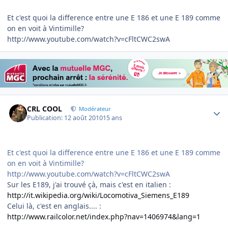
Et c'est quoi la difference entre une E 186 et une E 189 comme
on en voit à Vintimille?
http://www.youtube.com/watch?v=cFltCWC2swA
Author stats
CRL COOL
Modérateur
Publication:
12 août 2010
15 ans
Et c'est quoi la difference entre une E 186 et une E 189 comme
on en voit à Vintimille?
http://www.youtube.com/watch?v=cFltCWC2swA
Sur les E189, j'ai trouvé çà, mais c'est en italien :
http://it.wikipedia.org/wiki/Locomotiva_Siemens_E189
Celui là, c'est en anglais.... :
http://www.railcolor.net/index.php?nav=1406974&lang=1