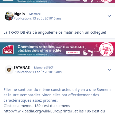
Author stats
Rigolo
Membre
Publication:
13 août 2010
15 ans
La TRAXX DB était à angoulême ce matin selon un collègue!
Author stats
SATANAS
Membre SNCF
Publication:
13 août 2010
15 ans
Elles ne sont pas du même constructeur, il y en a une Siemens
et l'autre Bombardier. Sinon elles ont effectivement des
caractéristiques assez proches.
C'est cela meme...189 c'est du siemens
http://fr.wikipedia.org/wiki/EuroSprinter ,et les 186 c'est du