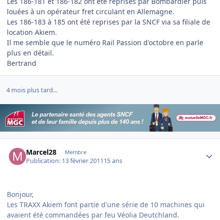
Les 186-181 et 186-182 ont été reprises par Bombardier puis
louées à un opérateur fret circulant en Allemagne.
Les 186-183 à 185 ont été reprises par la SNCF via sa filiale de
location Akiem.
Il me semble que le numéro Rail Passion d'octobre en parle
plus en détail.
Bertrand
4 mois plus tard...
Author stats
Marcel28
Membre
Publication:
13 février 2011
15 ans
Bonjour,
Les TRAXX Akiem font partie d'une série de 10 machines qui
avaient été commandées par feu Véolia Deutchland.