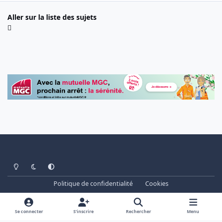
Aller sur la liste des sujets
Light Mode
Dark Mode
System Preference
Politique de confidentialité
Cookies
www.cheminots.net - Forum Libre depuis 2003
Powered by
Invision Community
Se connecter
S’inscrire
Rechercher
Menu