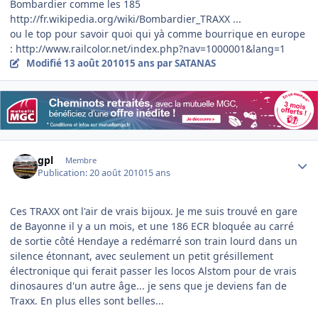
Bombardier comme les 185
http://fr.wikipedia.org/wiki/Bombardier_TRAXX ...
ou le top pour savoir quoi qui yà comme bourrique en europe
: http://www.railcolor.net/index.php?nav=1000001&lang=1
Modifié
13 août 2010
15 ans
par SATANAS
Author stats
gpl
Membre
Publication:
20 août 2010
15 ans
Ces TRAXX ont l'air de vrais bijoux. Je me suis trouvé en gare
de Bayonne il y a un mois, et une 186 ECR bloquée au carré
de sortie côté Hendaye a redémarré son train lourd dans un
silence étonnant, avec seulement un petit grésillement
électronique qui ferait passer les locos Alstom pour de vrais
dinosaures d'un autre âge... je sens que je deviens fan de
Traxx. En plus elles sont belles...