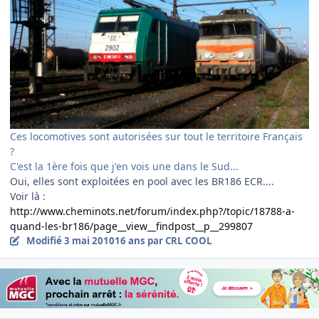
Ces locomotives sont autorisées sur tout le territoire Français
?
C'est la 1ère fois que j'en vois une dans le Sud...
Oui, elles sont exploitées en pool avec les BR186 ECR....
Voir là :
http://www.cheminots.net/forum/index.php?/topic/18788-a-
quand-les-br186/page__view__findpost__p__299807
Modifié
3 mai 2010
16 ans
par CRL COOL