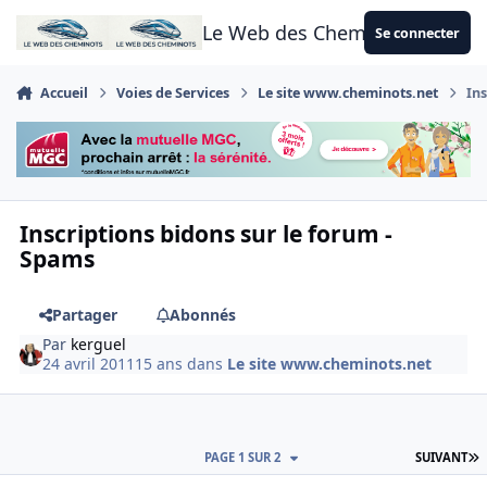
Aller au contenu
Le Web des Cheminots
Se connecter
Accueil
Voies de Services
Le site www.cheminots.net
In
Inscriptions bidons sur le forum -
Spams
Partager
Abonnés
Par
kerguel
24 avril 2011
15 ans
dans
Le site www.cheminots.net
D
PAGE 1 SUR 2
SUIVANT
Author stats