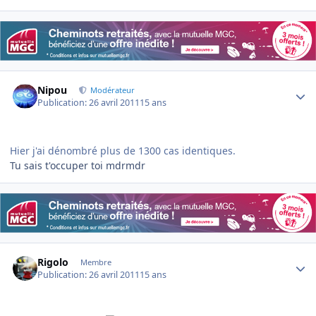
Author stats
Nipou
Modérateur
Publication:
26 avril 2011
15 ans
Hier j'ai dénombré plus de 1300 cas identiques.
Tu sais t'occuper toi mdrmdr
Author stats
Rigolo
Membre
Publication:
26 avril 2011
15 ans