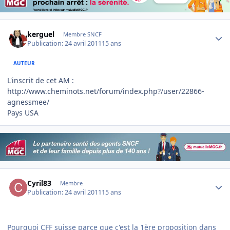
Author stats
kerguel
Membre SNCF
Publication:
24 avril 2011
15 ans
AUTEUR
L'inscrit de cet AM :
http://www.cheminots.net/forum/index.php?/user/22866-
agnessmee/
Pays USA
Author stats
Cyril83
Membre
Publication:
24 avril 2011
15 ans
Pourquoi CFF suisse parce que c'est la 1ère proposition dans