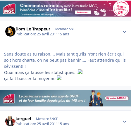
Author stats
Dom Le Trappeur
Membre SNCF
Publication:
25 avril 2011
15 ans
Sans doute as tu raison.... Mais tant qu'ils n'ont rien écrit qui
soit hors charte, on ne peut pas bannir..... Faut attendre qu'ils
sévissent!!!
Ouai mais ça fausse les statistiques...
ça fait baisser la moyenne
Author stats
kerguel
Membre SNCF
Publication:
25 avril 2011
15 ans