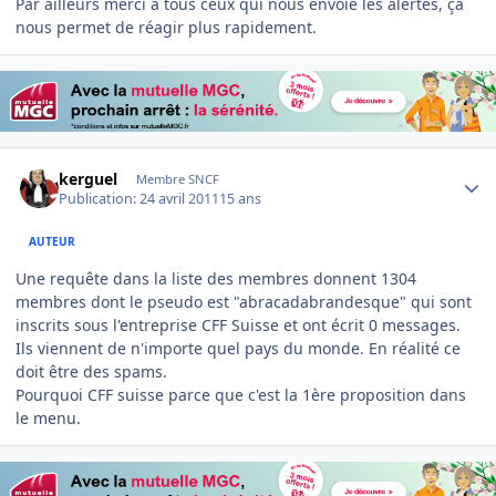
Par ailleurs merci à tous ceux qui nous envoie les alertes, ça
nous permet de réagir plus rapidement.
Author stats
kerguel
Membre SNCF
Publication:
24 avril 2011
15 ans
AUTEUR
Une requête dans la liste des membres donnent 1304
membres dont le pseudo est "abracadabrandesque" qui sont
inscrits sous l'entreprise CFF Suisse et ont écrit 0 messages.
Ils viennent de n'importe quel pays du monde. En réalité ce
doit être des spams.
Pourquoi CFF suisse parce que c'est la 1ère proposition dans
le menu.