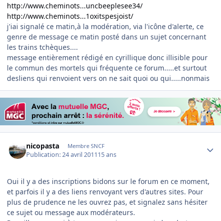
http://www.cheminots...uncbeeplesee34/
http://www.cheminots...1oxitspesjoist/
j'iai signalé ce matin,à la modération, via l'icône d'alerte, ce
genre de message ce matin posté dans un sujet concernant
les trains tchèques....
message entièrement rédigé en cyrillique donc illisible pour
le commun des mortels qui fréquente ce forum.....et surtout
desliens qui renvoient vers on ne sait quoi ou qui.....nonmais
Author stats
nicopasta
Membre SNCF
Publication:
24 avril 2011
15 ans
Oui il y a des inscriptions bidons sur le forum en ce moment,
et parfois il y a des liens renvoyant vers d'autres sites. Pour
plus de prudence ne les ouvrez pas, et signalez sans hésiter
ce sujet ou message aux modérateurs.