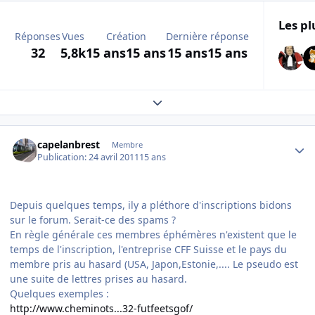
Les pl
Réponses
Vues
Création
Dernière réponse
32
5,8k
15 ans
15 ans
15 ans
15 ans
Expand topic overview
Author stats
capelanbrest
Membre
Publication:
24 avril 2011
15 ans
Depuis quelques temps, ily a pléthore d'inscriptions bidons
sur le forum. Serait-ce des spams ?
En règle générale ces membres éphémères n'existent que le
temps de l'inscription, l'entreprise CFF Suisse et le pays du
membre pris au hasard (USA, Japon,Estonie,.... Le pseudo est
une suite de lettres prises au hasard.
Quelques exemples :
http://www.cheminots...32-futfeetsgof/