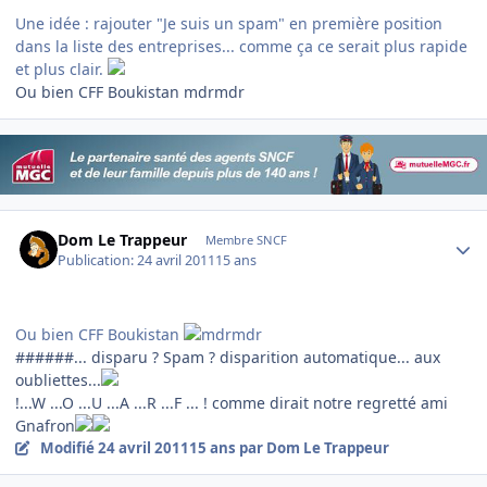
Une idée : rajouter "Je suis un spam" en première position
dans la liste des entreprises... comme ça ce serait plus rapide
et plus clair.
Ou bien CFF Boukistan mdrmdr
Author stats
Dom Le Trappeur
Membre SNCF
Publication:
24 avril 2011
15 ans
Ou bien CFF Boukistan
######... disparu ? Spam ? disparition automatique... aux
oubliettes...
!...W ...O ...U ...A ...R ...F ... ! comme dirait notre regretté ami
Gnafron
Modifié
24 avril 2011
15 ans
par Dom Le Trappeur