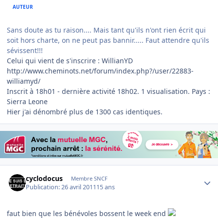
AUTEUR
Sans doute as tu raison.... Mais tant qu'ils n'ont rien écrit qui
soit hors charte, on ne peut pas bannir..... Faut attendre qu'ils
sévissent!!!
Celui qui vient de s'inscrire : WillianYD
http://www.cheminots.net/forum/index.php?/user/22883-
williamyd/
Inscrit à 18h01 - dernière activité 18h02. 1 visualisation. Pays :
Sierra Leone
Hier j'ai dénombré plus de 1300 cas identiques.
Author stats
cyclodocus
Membre SNCF
Publication:
26 avril 2011
15 ans
faut bien que les bénévoles bossent le week end