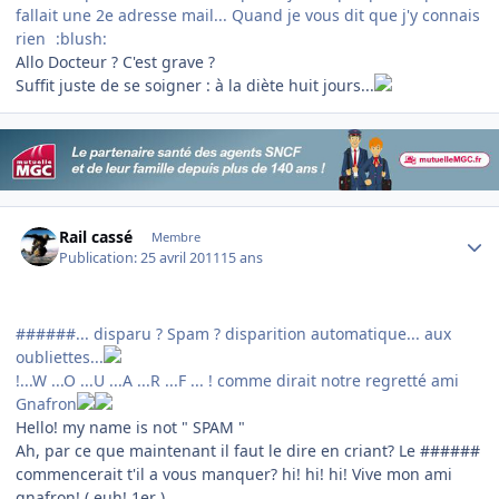
fallait une 2e adresse mail... Quand je vous dit que j'y connais
rien
:blush:
Allo Docteur ? C'est grave ?
Suffit juste de se soigner : à la diète huit jours...
Author stats
Rail cassé
Membre
Publication:
25 avril 2011
15 ans
######... disparu ? Spam ? disparition automatique... aux
oubliettes...
!...W ...O ...U ...A ...R ...F ... ! comme dirait notre regretté ami
Gnafron
Hello! my name is not " SPAM "
Ah, par ce que maintenant il faut le dire en criant? Le ######
commencerait t'il a vous manquer? hi! hi! hi! Vive mon ami
gnafron! ( euh! 1er )