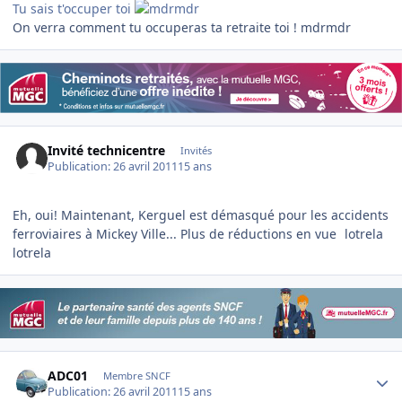
Tu sais t'occuper toi
On verra comment tu occuperas ta retraite toi ! mdrmdr
Invité technicentre
Invités
Publication:
26 avril 2011
15 ans
Eh, oui! Maintenant, Kerguel est démasqué pour les accidents
ferroviaires à Mickey Ville... Plus de réductions en vue
lotrela
lotrela
Author stats
ADC01
Membre SNCF
Publication:
26 avril 2011
15 ans