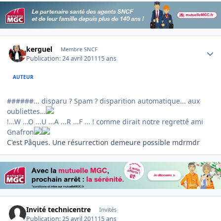
Author stats
kerguel
Membre SNCF
Publication:
24 avril 2011
15 ans
AUTEUR
######... disparu ? Spam ? disparition automatique... aux
oubliettes...
!...W ...O ...U ...A ...R ...F ... !
comme dirait notre regretté ami
Gnafron
C'est Pâques. Une résurrection demeure possible mdrmdr
Invité technicentre
Invités
Publication:
25 avril 2011
15 ans