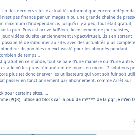
 Un des derniers sites d'actualités informatique encore indépenda
l n'est pas financé par un magasin ou une grande chaine de press
un maximum d'indépendance. Jusqu'à il y a peu, tout était gratuit,
ar la pub. Puis est arrivé AdBlock, licenciement de journalistes,
 jeux vidéos du site (anciennement INpactVirtuel). Ils s'en sortent
 possibilité de s'abonner au site, avec des actualités plus complète
ofondeur disponibles en exclusivité pour les abonnés pendant
combien de temps...
est gratuit en ce monde, tout se paie d'une manière ou d'une autre.
u stade où les pubs rémunèrent de moins en moins. 2 solutions p
core plus (et donc énerver les utilisateurs qui vont soit fuir soit util
 soit passer en fonctionnement par abonnement, comme Arrêt Sur
k pour certains sites.....
mme (PQR) j'utlise ad block car la pub de m**** de la pqr je m'en t