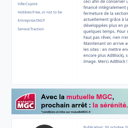
ceci afin de conserver 
Ville:
Coyote
financé intégralement p
Hobbies:
Free, or not to be
fermeture de la section
actuellement grâce à la
Entreprise:
SNCF
développées plus en pr
Service:
Traction
quelques temps. Pour 
Faut pas rêver, rien n'
Maintenant on arrive a
les sites : en mettre en
encore plus AdBlock),
Image. Merci AdBlock !
Publication:
30 octobre 2