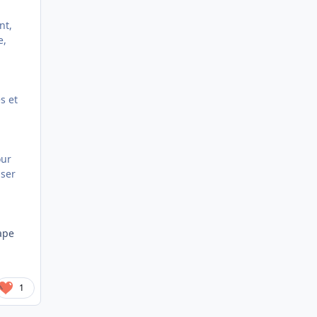
nt,
e,
s et
our
iser
ape
1