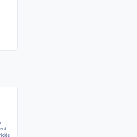
à
tent
'idée