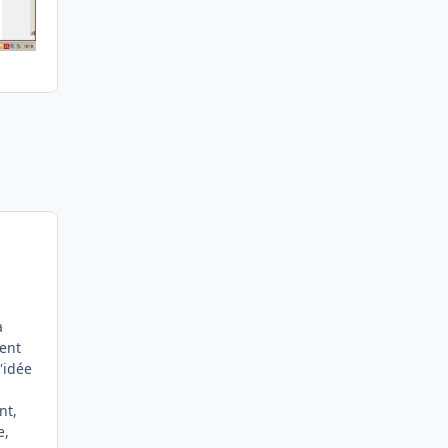
à
tent
'idée
nt,
e,