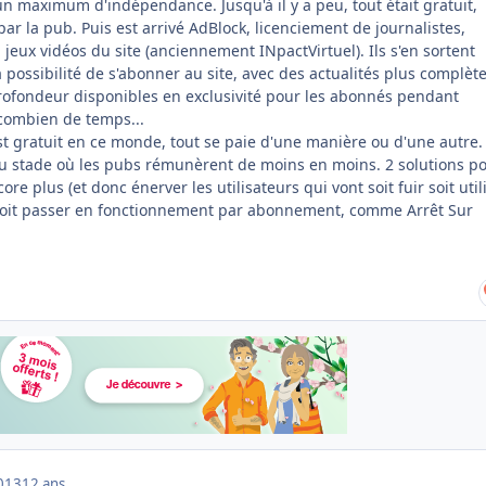
un maximum d'indépendance. Jusqu'à il y a peu, tout était gratuit,
ar la pub. Puis est arrivé AdBlock, licenciement de journalistes,
 jeux vidéos du site (anciennement INpactVirtuel). Ils s'en sortent
 possibilité de s'abonner au site, avec des actualités plus complète
ofondeur disponibles en exclusivité pour les abonnés pendant
combien de temps...
est gratuit en ce monde, tout se paie d'une manière ou d'une autre.
u stade où les pubs rémunèrent de moins en moins. 2 solutions p
core plus (et donc énerver les utilisateurs qui vont soit fuir soit util
 soit passer en fonctionnement par abonnement, comme Arrêt Sur
013
12 ans