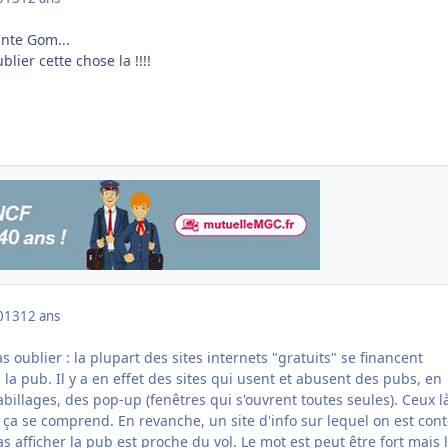
ante Gom...
lier cette chose la !!!!
013
12 ans
s oublier : la plupart des sites internets "gratuits" se financent
a pub. Il y a en effet des sites qui usent et abusent des pubs, en
billages, des pop-up (fenêtres qui s'ouvrent toutes seules). Ceux l
 ça se comprend. En revanche, un site d'info sur lequel on est con
as afficher la pub est proche du vol. Le mot est peut être fort mais l