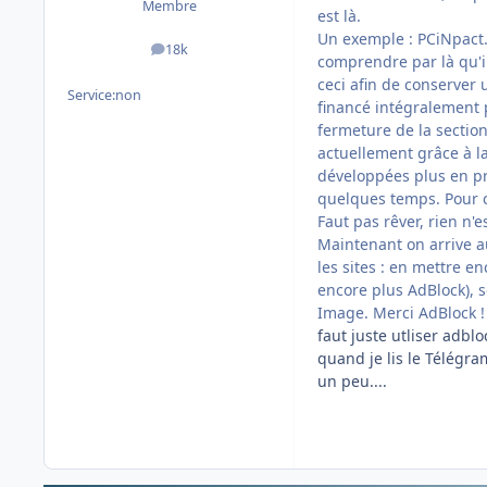
Membre
est là.
Un exemple : PCiNpact.
18k
messages
comprendre par là qu'i
ceci afin de conserver 
Service:
non
financé intégralement p
fermeture de la section
actuellement grâce à la
développées plus en pr
quelques temps. Pour 
Faut pas rêver, rien n'
Maintenant on arrive a
les sites : en mettre en
encore plus AdBlock),
Image. Merci AdBlock !
faut juste utliser adbloc
quand je lis le Télégra
un peu....