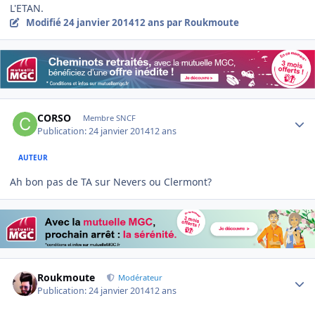
L'ETAN.
Modifié
24 janvier 2014
12 ans
par Roukmoute
Author stats
CORSO
Membre SNCF
Publication:
24 janvier 2014
12 ans
AUTEUR
Ah bon pas de TA sur Nevers ou Clermont?
Author stats
Roukmoute
Modérateur
Publication:
24 janvier 2014
12 ans