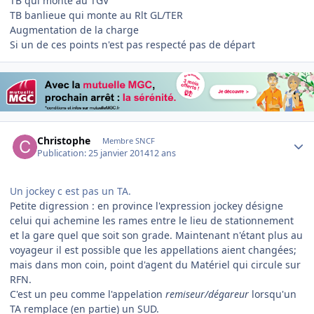
TB qui monte au TGV
TB banlieue qui monte au Rlt GL/TER
Augmentation de la charge
Si un de ces points n'est pas respecté pas de départ
Author stats
Christophe
Membre SNCF
Publication:
25 janvier 2014
12 ans
Un jockey c est pas un TA.
Petite digression : en province l'expression jockey désigne
celui qui achemine les rames entre le lieu de stationnement
et la gare quel que soit son grade. Maintenant n'étant plus au
voyageur il est possible que les appellations aient changées;
mais dans mon coin, point d'agent du Matériel qui circule sur
RFN.
C'est un peu comme l'appelation
remiseur/dégareur
lorsqu'un
TA remplace (en partie) un SUD.