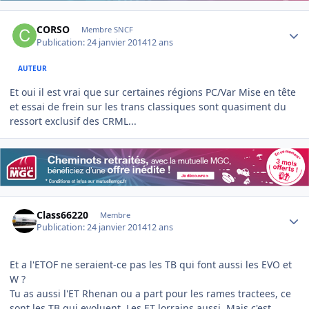
Author stats
CORSO
Membre SNCF
Publication:
24 janvier 2014
12 ans
AUTEUR
Et oui il est vrai que sur certaines régions PC/Var Mise en tête
et essai de frein sur les trans classiques sont quasiment du
ressort exclusif des CRML...
Author stats
Class66220
Membre
Publication:
24 janvier 2014
12 ans
Et a l'ETOF ne seraient-ce pas les TB qui font aussi les EVO et
W ?
Tu as aussi l'ET Rhenan ou a part pour les rames tractees, ce
sont les TB qui evoluent. Les ET lorrains aussi. Mais c'est