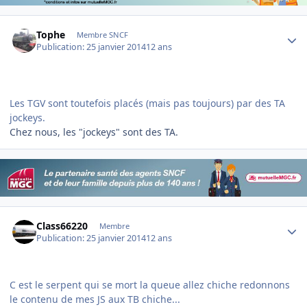
Author stats
Tophe
Membre SNCF
Publication:
25 janvier 2014
12 ans
Les TGV sont toutefois placés (mais pas toujours) par des TA
jockeys.
Chez nous, les "jockeys" sont des TA.
Author stats
Class66220
Membre
Publication:
25 janvier 2014
12 ans
C est le serpent qui se mort la queue allez chiche redonnons
le contenu de mes JS aux TB chiche...