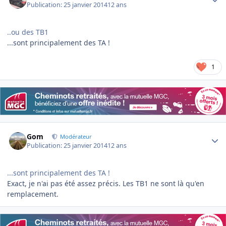
Publication:
25 janvier 2014
12 ans
..ou des TB1
...sont principalement des TA !
1
Author stats
Gom
Modérateur
Publication:
25 janvier 2014
12 ans
...sont principalement des TA !
Exact, je n'ai pas été assez précis. Les TB1 ne sont là qu'en
remplacement.