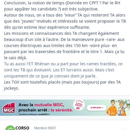
Conclusion, la notion de temps (Donnée en CPFT ? Par le RH
pour appâter les candidats ?) est très subjective.
Autour de nous, on a tous des
"vieux"
TA qui resteront TA alors
que des
"jeunes"
motivés et intéressés se voient proposer le TB
dès qu'on estime leur expérience suffisante.
Les missions et connaissances des TA changent également
beaucoup d'un site à l'autre. De la manoeuvre pure -rare- aux
courses électriques aux limites des 150 km -voire plus- en
passant par les traversées de frontière et le titre 1. Mais ça tu
le sais déjà.
Tu as aussi l'ET Rhénan ou a part pour les rames tractées, ce
sont les TB qui évoluent. Les ET lorrains aussi. Mais c'est
uniquement de ce que je connais dont je parle.
Les TGV sont toutefois placés (mais pas toujours) par des TA
jockeys.
Author stats
CORSO
Membre SNCF