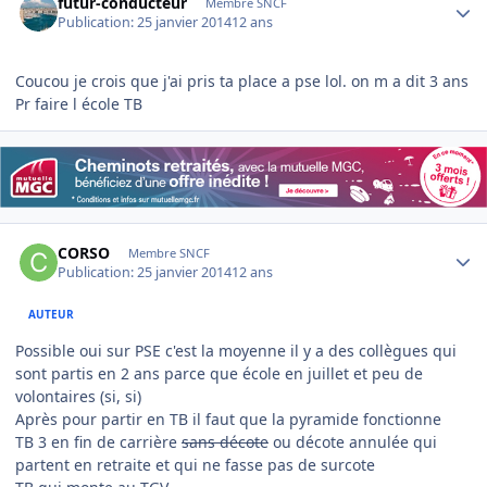
futur-conducteur
Membre SNCF
Publication:
25 janvier 2014
12 ans
Coucou je crois que j'ai pris ta place a pse lol. on m a dit 3 ans
Pr faire l école TB
Author stats
CORSO
Membre SNCF
Publication:
25 janvier 2014
12 ans
AUTEUR
Possible oui sur PSE c'est la moyenne il y a des collègues qui
sont partis en 2 ans parce que école en juillet et peu de
volontaires (si, si)
Après pour partir en TB il faut que la pyramide fonctionne
TB 3 en fin de carrière
sans décote
ou décote annulée qui
partent en retraite et qui ne fasse pas de surcote