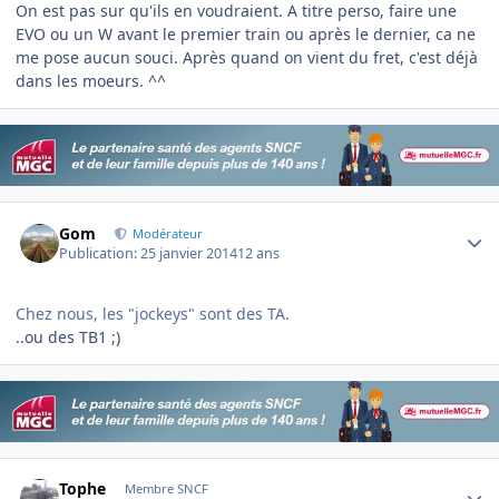
On est pas sur qu'ils en voudraient. A titre perso, faire une
EVO ou un W avant le premier train ou après le dernier, ca ne
me pose aucun souci. Après quand on vient du fret, c'est déjà
dans les moeurs. ^^
Author stats
Gom
Modérateur
Publication:
25 janvier 2014
12 ans
Chez nous, les "jockeys" sont des TA.
..ou des TB1 ;)
Author stats
Tophe
Membre SNCF