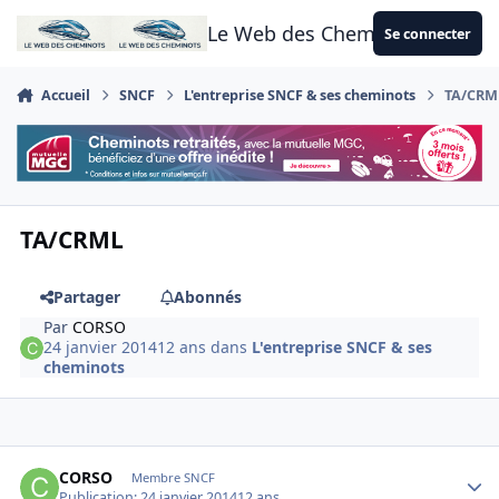
Aller au contenu
Le Web des Cheminots
Se connecter
Accueil
SNCF
L'entreprise SNCF & ses cheminots
TA/CRM
TA/CRML
Partager
Abonnés
Par
CORSO
24 janvier 2014
12 ans
dans
L'entreprise SNCF & ses
cheminots
Author stats
CORSO
Membre SNCF
Publication:
24 janvier 2014
12 ans