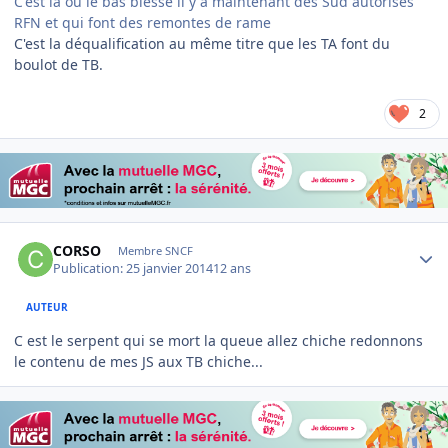
C'est la ou le bas blesse il y a maintenant des Sud autorisés
RFN et qui font des remontes de rame
C'est la déqualification au même titre que les TA font du
boulot de TB.
2
Author stats
CORSO
Membre SNCF
Publication:
25 janvier 2014
12 ans
AUTEUR
C est le serpent qui se mort la queue allez chiche redonnons
le contenu de mes JS aux TB chiche...