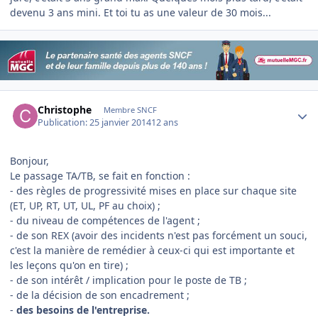
devenu 3 ans mini. Et toi tu as une valeur de 30 mois...
Author stats
Christophe
Membre SNCF
Publication:
25 janvier 2014
12 ans
Bonjour,
Le passage TA/TB, se fait en fonction :
- des règles de progressivité mises en place sur chaque site
(ET, UP, RT, UT, UL, PF au choix) ;
- du niveau de compétences de l'agent ;
- de son REX (avoir des incidents n'est pas forcément un souci,
c'est la manière de remédier à ceux-ci qui est importante et
les leçons qu'on en tire) ;
- de son intérêt / implication pour le poste de TB ;
- de la décision de son encadrement ;
-
des besoins de l'entreprise.