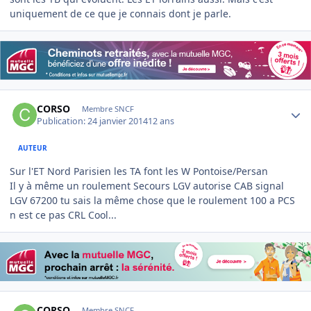
uniquement de ce que je connais dont je parle.
Author stats
CORSO
Membre SNCF
Publication:
24 janvier 2014
12 ans
AUTEUR
Sur l'ET Nord Parisien les TA font les W Pontoise/Persan
Il y à même un roulement Secours LGV autorise CAB signal
LGV 67200 tu sais la même chose que le roulement 100 a PCS
n est ce pas CRL Cool...
Author stats
CORSO
Membre SNCF