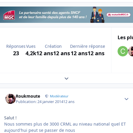
Les pl
Réponses
Vues
Création
Dernière réponse
23
4,2k
12 ans
12 ans
12 ans
12 ans
Expand topic overview
Author stats
Roukmoute
Modérateur
Publication:
24 janvier 2014
12 ans
Salut !
Nous sommes plus de 3000 CRML au niveau national quel ET
aujourd'hui peut se passer de nous