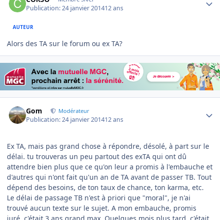
Publication:
24 janvier 2014
12 ans
AUTEUR
Alors des TA sur le forum ou ex TA?
Author stats
Gom
Modérateur
Publication:
24 janvier 2014
12 ans
Ex TA, mais pas grand chose à répondre, désolé, à part sur le
délai. tu trouveras un peu partout des exTA qui ont dû
attendre bien plus que ce qu'on leur a promis à l'embauche et
d'autres qui n'ont fait qu'un an de TA avant de passer TB. Tout
dépend des besoins, de ton taux de chance, ton karma, etc.
Le délai de passage TB n'est à priori que "moral", je n'ai
trouvé aucun texte sur le sujet. A mon embauche, promis
juré, c'était 3 ans grand max. Quelques mois plus tard, c'était