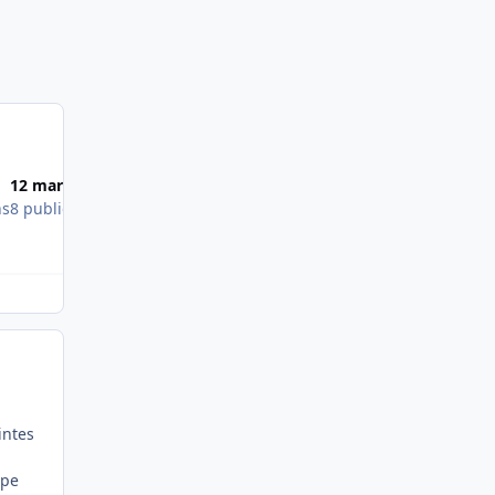
Most Popular Posts
12 mars 2014
19 juin 2014
ns
8 publications
4 publications
intes
ype