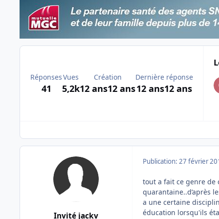
L
Réponses
Vues
Création
Dernière réponse
41
5,2k
12 ans
12 ans
12 ans
12 ans
Publication:
27 février 2
tout a fait ce genre de
quarantaine..d’après le
a une certaine disciplin
éducation lorsqu'ils ét
Invité jackv