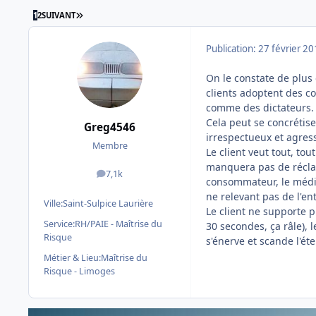
DERNIÈRE PAGE
1
2
SUIVANT
Publication:
27 février 2
On le constate de plus e
clients adoptent des c
comme des dictateurs.
Cela peut se concrétise
Greg4546
irrespectueux et agress
Membre
Le client veut tout, tou
manquera pas de récla
7,1k
messages
consommateur, le médi
ne relevant pas de l'en
Ville:
Saint-Sulpice Laurière
Le client ne supporte p
Service:
RH/PAIE - Maîtrise du
30 secondes, ça râle), 
Risque
s'énerve et scande l'éte
Métier & Lieu:
Maîtrise du
Risque - Limoges