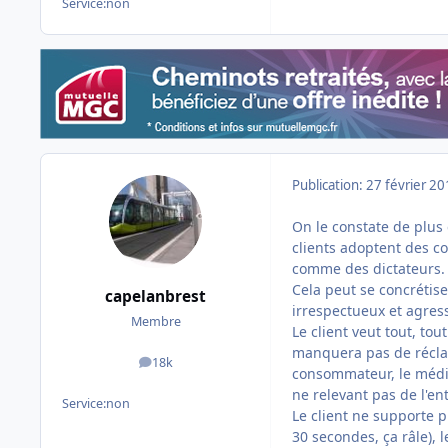
Service:
non
Publication:
27 février 2
On le constate de plus e
clients adoptent des c
comme des dictateurs.
Cela peut se concrétise
capelanbrest
irrespectueux et agress
Membre
Le client veut tout, tou
manquera pas de récla
18k
messages
consommateur, le médi
ne relevant pas de l'en
Service:
non
Le client ne supporte p
30 secondes, ça râle), 