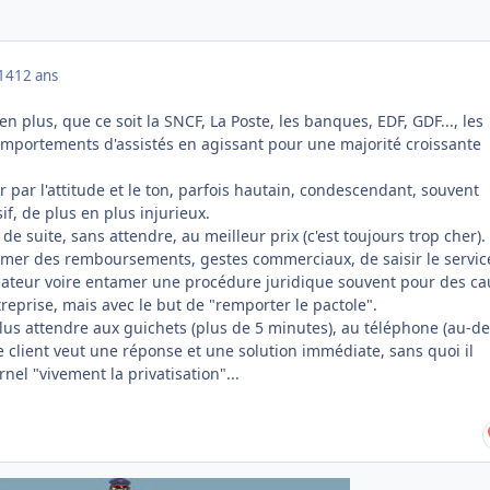
014
12 ans
n plus, que ce soit la SNCF, La Poste, les banques, EDF, GDF..., les
omportements d'assistés en agissant pour une majorité croissante
r par l'attitude et le ton, parfois hautain, condescendant, souvent
if, de plus en plus injurieux.
t de suite, sans attendre, au meilleur prix (c'est toujours trop cher). 
mer des remboursements, gestes commerciaux, de saisir le servic
ateur voire entamer une procédure juridique souvent pour des ca
treprise, mais avec le but de "remporter le pactole".
lus attendre aux guichets (plus de 5 minutes), au téléphone (au-de
le client veut une réponse et une solution immédiate, sans quoi il
rnel "vivement la privatisation"...