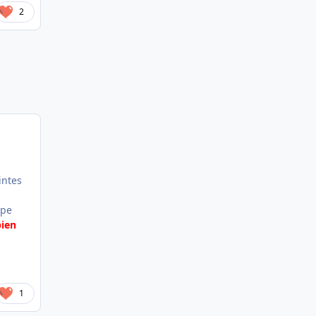
2
intes
ype
bien
1