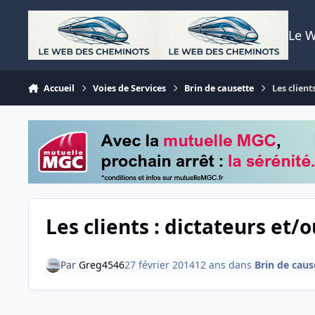
Aller au contenu
Le 
Accueil
Voies de Services
Brin de causette
Les client
Les clients : dictateurs et/o
Par
Greg4546
27 février 2014
12 ans
dans
Brin de caus