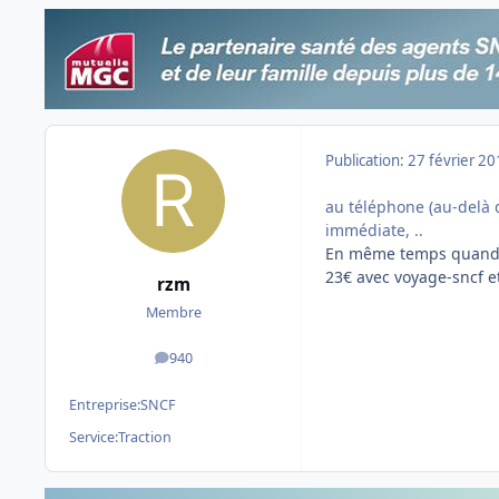
Publication:
27 février 2
au téléphone (au-delà d
immédiate, ..
En même temps quand tu
23€ avec voyage-sncf et
rzm
Membre
940
messages
Entreprise:
SNCF
Service:
Traction