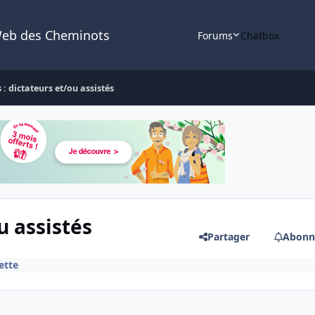
Web des Cheminots
Forums
Chatbox
s : dictateurs et/ou assistés
u assistés
Partager
Abonn
ette