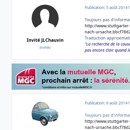
Publication:
5 août 2014
1
Toujours pas d'informat
http://www.stuttgarte
nach-ursache.bbcf78d
Traduction approximat
Invité JLChauvin
"La recherche de la caus
Invités
pas encore clair quand l
Publication:
6 août 2014
1
Toujours pas d'informat
http://www.stuttgarte
nach-ursache.bbcf78d