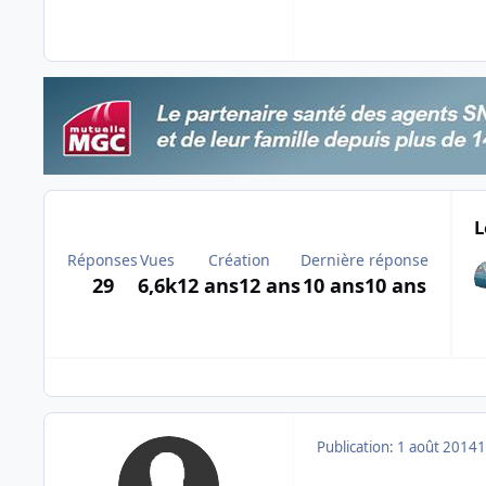
L
Réponses
Vues
Création
Dernière réponse
29
6,6k
12 ans
12 ans
10 ans
10 ans
Publication:
1 août 2014
1