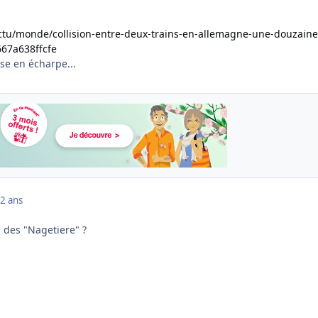
ctu/monde/collision-entre-deux-trains-en-allemagne-une-douzaine
67a638ffcfe
se en écharpe...
2 ans
 des "
Nagetiere" ?