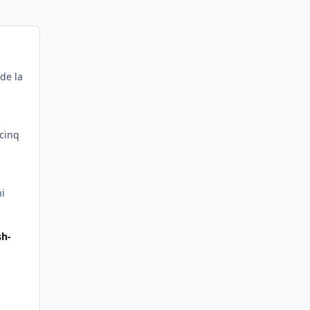
de la
 cinq
n
ni
sh-