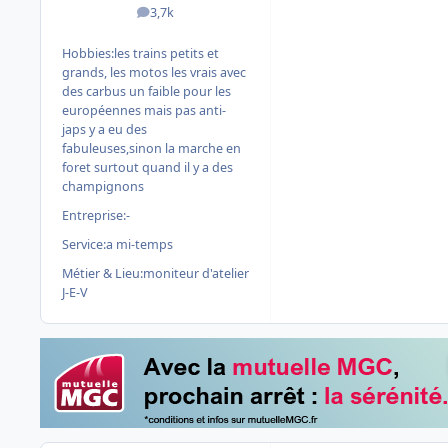
3,7k
messages
Hobbies:
les trains petits et
grands, les motos les vrais avec
des carbus un faible pour les
européennes mais pas anti-
japs y a eu des
fabuleuses,sinon la marche en
foret surtout quand il y a des
champignons
Entreprise:
-
Service:
a mi-temps
Métier & Lieu:
moniteur d'atelier
J-E-V