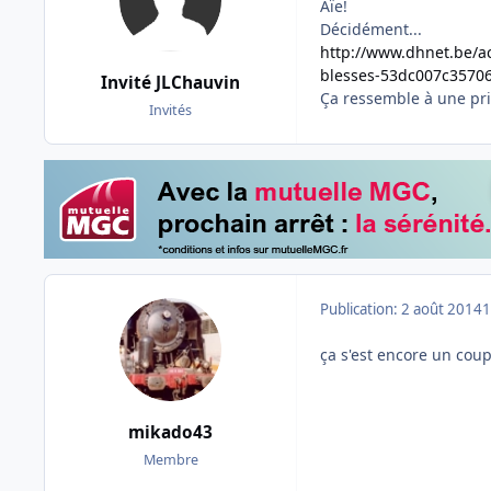
Aïe!
Décidément...
http://www.dhnet.be/a
blesses-53dc007c35706
Invité JLChauvin
Ça ressemble à une pri
Invités
Publication:
2 août 2014
1
ça s'est encore un coup
mikado43
Membre