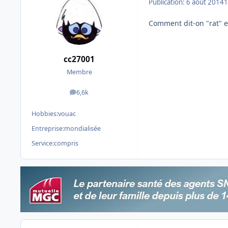
Publication:
6 août 2014
1
Comment dit-on "rat" 
cc27001
Membre
6,6k
messages
Hobbies:
vouac
Entreprise:
mondialisée
Service:
compris