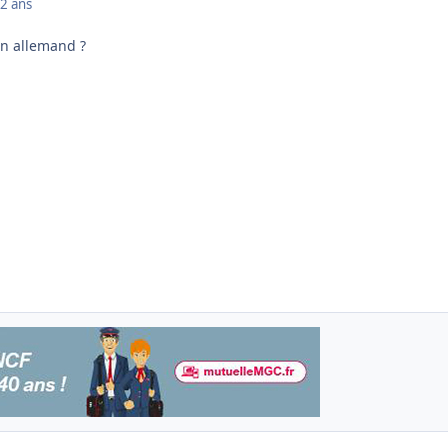
2 ans
en allemand ?