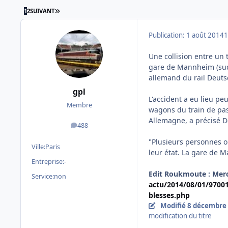
DERNIÈRE PAGE
1
2
SUIVANT
Publication:
1 août 2014
1
Une collision entre un 
gare de Mannheim (sud 
allemand du rail Deut
gpl
L'accident a eu lieu p
Membre
wagons du train de pas
Allemagne, a précisé 
488
messages
"Plusieurs personnes o
Ville:
Paris
leur état. La gare de 
Entreprise:
-
Edit Roukmoute : Merci
Service:
non
actu/2014/08/01/9700
blesses.php
Modifié
8 décembre
modification du titre