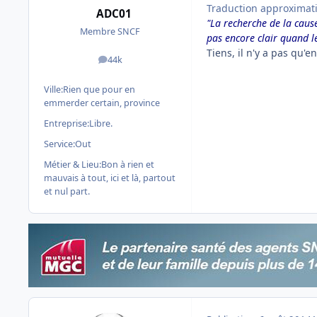
Traduction approximat
ADC01
"La recherche de la caus
Membre SNCF
pas encore clair quand l
Tiens, il n'y a pas qu
44k
messages
Ville:
Rien que pour en
emmerder certain, province
Entreprise:
Libre.
Service:
Out
Métier & Lieu:
Bon à rien et
mauvais à tout, ici et là, partout
et nul part.