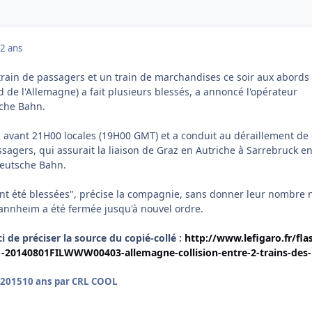
2 ans
train de passagers et un train de marchandises ce soir aux abords 
de l'Allemagne) a fait plusieurs blessés, a annoncé l'opérateur
sche Bahn.
eu avant 21H00 locales (19H00 GMT) et a conduit au déraillement de
sagers, qui assurait la liaison de Graz en Autriche à Sarrebruck e
Deutsche Bahn.
nt été blessées", précise la compagnie, sans donner leur nombre 
Mannheim a été fermée jusqu'à nouvel ordre.
 de préciser la source du copié-collé :
http://www.lefigaro.fr/fla
1-20140801FILWWW00403-allemagne-collision-entre-2-trains-des-
 2015
10 ans
par CRL COOL