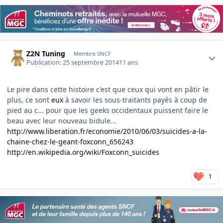
Author stats
Z2N Tuning
Membre SNCF
Publication:
25 septembre 2014
11 ans
Le pire dans cette histoire c'est que ceux qui vont en pâtir le
plus, ce sont
eux
à savoir les sous-traitants payés à coup de
pied au c... pour que les geeks occidentaux puissent faire le
beau avec leur nouveau bidule...
http://www.liberation.fr/economie/2010/06/03/suicides-a-la-
chaine-chez-le-geant-foxconn_656243
http://en.wikipedia.org/wiki/Foxconn_suicides
1