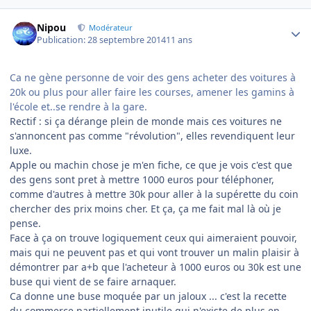
Author stats
Nipou
Modérateur
Publication:
28 septembre 2014
11 ans
Ca ne gène personne de voir des gens acheter des voitures à
20k ou plus pour aller faire les courses, amener les gamins à
l'école et..se rendre à la gare.
Rectif : si ça dérange plein de monde mais ces voitures ne
s'annoncent pas comme "révolution", elles revendiquent leur
luxe.
Apple ou machin chose je m'en fiche, ce que je vois c'est que
des gens sont pret à mettre 1000 euros pour téléphoner,
comme d'autres à mettre 30k pour aller à la supérette du coin
chercher des prix moins cher. Et ça, ça me fait mal là où je
pense.
Face à ça on trouve logiquement ceux qui aimeraient pouvoir,
mais qui ne peuvent pas et qui vont trouver un malin plaisir à
démontrer par a+b que l'acheteur à 1000 euros ou 30k est une
buse qui vient de se faire arnaquer.
Ca donne une buse moquée par un jaloux ... c'est la recette
du commerce partiellement inutile qui n'existe de plus en