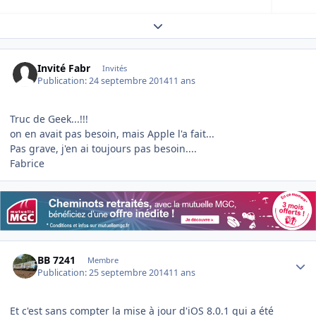
Expand topic overview
Invité Fabr
Invités
Publication:
24 septembre 2014
11 ans
Truc de Geek...!!!
on en avait pas besoin, mais Apple l'a fait...
Pas grave, j'en ai toujours pas besoin....
Fabrice
Author stats
BB 7241
Membre
Publication:
25 septembre 2014
11 ans
Et c'est sans compter la mise à jour d'iOS 8.0.1 qui a été