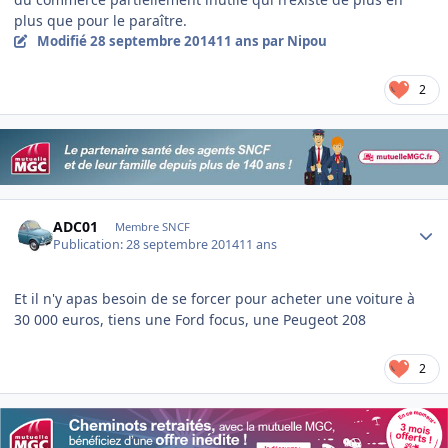
plus que pour le paraître.
Modifié
28 septembre 2014
11 ans
par Nipou
2
Author stats
ADC01
Membre SNCF
Publication:
28 septembre 2014
11 ans
Et il n'y apas besoin de se forcer pour acheter une voiture à
30 000 euros, tiens une Ford focus, une Peugeot 208
2