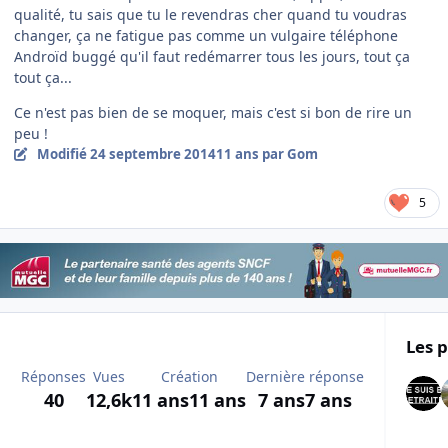
qualité, tu sais que tu le revendras cher quand tu voudras
changer, ça ne fatigue pas comme un vulgaire téléphone
Androïd buggé qu'il faut redémarrer tous les jours, tout ça
tout ça...
Ce n'est pas bien de se moquer, mais c'est si bon de rire un
peu !
Modifié
24 septembre 2014
11 ans
par Gom
5
Les p
Réponses
Vues
Création
Dernière réponse
40
12,6k
11 ans
11 ans
7 ans
7 ans