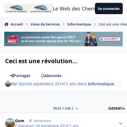
Aller au contenu
Le Web des Cheminots
Se connecter
Accueil
Voies de Services
Informatique
Ceci est une révo
Ceci est une révolution...
Partager
Abonnés
Par
Gom
24 septembre 2014
11 ans
dans
Informatique
D
PAGE 1 SUR 2
SUIVANT
Author stats
Gom
Modérateur
Publication:
24 septembre 2014
11 ans