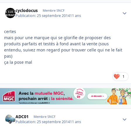
Author stats
cyclodocus
Membre SNCF
Publication:
25 septembre 2014
11 ans
certes
mais pour une marque qui se glorifie de proposer des
produits parfaits et testés à fond avant la vente (sous
entendu, suivez mon regard pour trouver celle qui ne le fait
pas)
ça la pose mal
1
Author stats
ADC01
Membre SNCF
Publication:
25 septembre 2014
11 ans