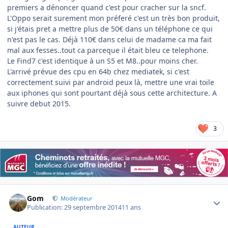
premiers a dénoncer quand c'est pour cracher sur la sncf.
L'Oppo serait surement mon préferé c'est un très bon produit,
si j'étais pret a mettre plus de 50€ dans un téléphone ce qui
n'est pas le cas. Déjà 110€ dans celui de madame ca ma fait
mal aux fesses..tout ca parceque il était bleu ce telephone.
Le Find7 c'est identique à un S5 et M8..pour moins cher.
L'arrivé prévue des cpu en 64b chez mediatek, si c'est
correctement suivi par android peux là, mettre une vrai toile
aux iphones qui sont pourtant déjà sous cette architecture. A
suivre debut 2015.
3
Author stats
Gom
Modérateur
Publication:
29 septembre 2014
11 ans
AUTEUR