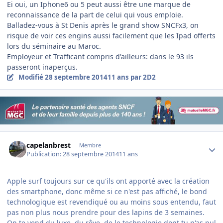
Ei oui, un Iphone6 ou 5 peut aussi être une marque de
reconnaissance de la part de celui qui vous emploie.
Balladez-vous à St Denis après le grand show SNCFx3, on
risque de voir ces engins aussi facilement que les Ipad offerts
lors du séminaire au Maroc.
Employeur et Trafficant compris d'ailleurs: dans le 93 ils
passeront inaperçus.
Modifié
28 septembre 2014
11 ans
par 2D2
Author stats
capelanbrest
Membre
Publication:
28 septembre 2014
11 ans
Apple surf toujours sur ce qu'ils ont apporté avec la création
des smartphone, donc même si ce n'est pas affiché, le bond
technologique est revendiqué ou au moins sous entendu, faut
pas non plus nous prendre pour des lapins de 3 semaines.
On te vend du luxe, du rêve, de le technologie dont tu n'as nul