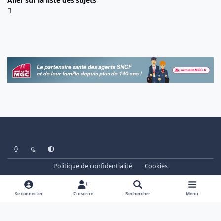
Aller sur la liste des sujets
Light Mode
Dark Mode
System Preference
Politique de confidentialité
Cookies
www.cheminots.net - Forum Libre depuis 2003
Powered by
Invision Community
Se connecter
S’inscrire
Rechercher
Menu