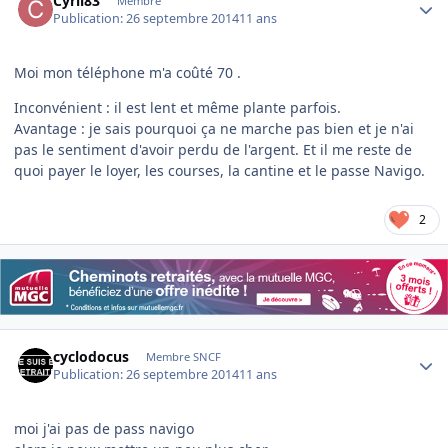
Cyril83
Membre
Publication:
26 septembre 2014
11 ans
Moi mon téléphone m'a coûté 70 .
Inconvénient : il est lent et même plante parfois.
Avantage : je sais pourquoi ça ne marche pas bien et je n'ai
pas le sentiment d'avoir perdu de l'argent. Et il me reste de
quoi payer le loyer, les courses, la cantine et le passe Navigo.
2
Author stats
cyclodocus
Membre SNCF
Publication:
26 septembre 2014
11 ans
moi j'ai pas de pass navigo