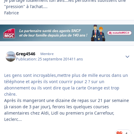
Je partage totalement ton avis...les personnes subissent une
"pression" à l'achat....
Fabrice
Author stats
Greg4546
Membre
Publication:
25 septembre 2014
11 ans
Les gens sont incroyables,mettre plus de mille euros dans un
téléphone et après ils vont courrir pour 2 ? sur un
abonnement ou ils vont dire que la carte Orange est trop
chère.
Après ils mangeront une dizaine de repas sur 21 par semaine
(à raison de 3 par jour), ferons les quelques courses
alimentaires chez Aldi, Lidl ou premiers prix Carrefour,
Leclerc...
4