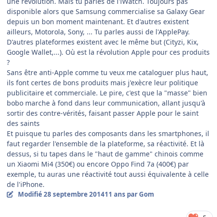
une révolution. Mais tu parles de l'iWatch. Toujours pas
disponible alors que Samsung commercialise sa Galaxy Gear
depuis un bon moment maintenant. Et d'autres existent
ailleurs, Motorola, Sony, ... Tu parles aussi de l'ApplePay.
D'autres plateformes existent avec le même but (Cityzi, Kix,
Google Wallet,...). Où est la révolution Apple pour ces produits
?
Sans être anti-Apple comme tu veux me cataloguer plus haut,
ils font certes de bons produits mais j'exècre leur politique
publicitaire et commerciale. Le pire, c'est que la "masse" bien
bobo marche à fond dans leur communication, allant jusqu'à
sortir des contre-vérités, faisant passer Apple pour le saint
des saints
Et puisque tu parles des composants dans les smartphones, il
faut regarder l'ensemble de la plateforme, sa réactivité. Et là
dessus, si tu tapes dans le "haut de gamme" chinois comme
un Xiaomi Mi4 (350€) ou encore Oppo Find 7a (400€) par
exemple, tu auras une réactivité tout aussi équivalente à celle
de l'iPhone.
Modifié
28 septembre 2014
11 ans
par Gom