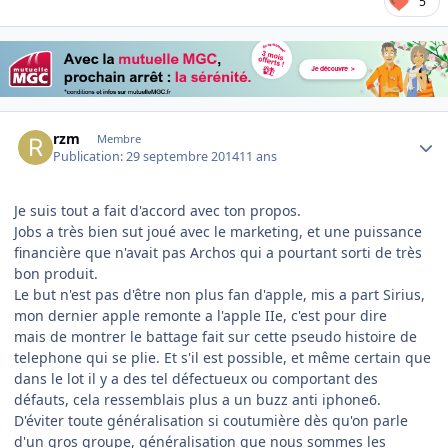
5
Author stats
rzm
Membre
Publication:
29 septembre 2014
11 ans
Je suis tout a fait d'accord avec ton propos.
Jobs a très bien sut joué avec le marketing, et une puissance
financière que n'avait pas Archos qui a pourtant sorti de très
bon produit.
Le but n'est pas d'être non plus fan d'apple, mis a part Sirius,
mon dernier apple remonte a l'apple IIe, c'est pour dire
mais de montrer le battage fait sur cette pseudo histoire de
telephone qui se plie. Et s'il est possible, et même certain que
dans le lot il y a des tel défectueux ou comportant des
défauts, cela ressemblais plus a un buzz anti iphone6.
D'éviter toute généralisation si coutumière dès qu'on parle
d'un gros groupe, généralisation que nous sommes les