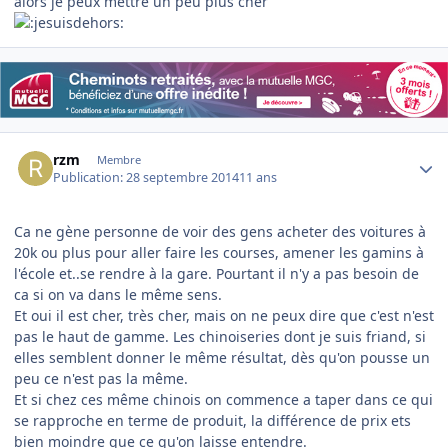
alors je peux mettre un peu plus cher
Author stats
rzm
Membre
Publication:
28 septembre 2014
11 ans
Ca ne gène personne de voir des gens acheter des voitures à
20k ou plus pour aller faire les courses, amener les gamins à
l'école et..se rendre à la gare. Pourtant il n'y a pas besoin de
ca si on va dans le même sens.
Et oui il est cher, très cher, mais on ne peux dire que c'est n'est
pas le haut de gamme. Les chinoiseries dont je suis friand, si
elles semblent donner le même résultat, dès qu'on pousse un
peu ce n'est pas la même.
Et si chez ces même chinois on commence a taper dans ce qui
se rapproche en terme de produit, la différence de prix ets
bien moindre que ce qu'on laisse entendre.