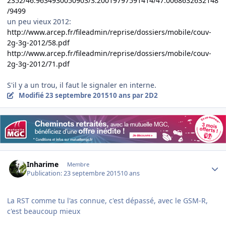
2352/46.9634930050903/3.20019797591414/47.0068632632148
/9499
un peu vieux 2012:
http://www.arcep.fr/fileadmin/reprise/dossiers/mobile/couv-
2g-3g-2012/58.pdf
http://www.arcep.fr/fileadmin/reprise/dossiers/mobile/couv-
2g-3g-2012/71.pdf
S'il y a un trou, il faut le signaler en interne.
Modifié
23 septembre 2015
10 ans
par 2D2
Author stats
Inharime
Membre
Publication:
23 septembre 2015
10 ans
La RST comme tu l'as connue, c'est dépassé, avec le GSM-R,
c'est beaucoup mieux