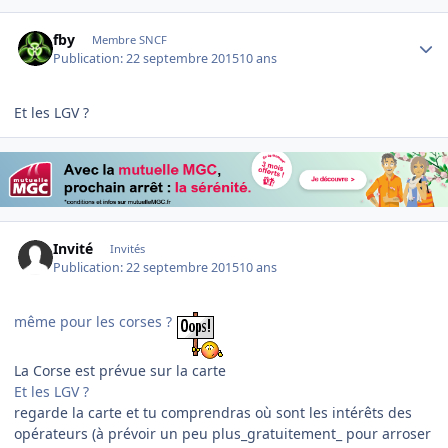
Author stats
fby
Membre SNCF
Publication:
22 septembre 2015
10 ans
Et les LGV ?
Invité
Invités
Publication:
22 septembre 2015
10 ans
même pour les corses ?
La Corse est prévue sur la carte
Et les LGV ?
regarde la carte et tu comprendras où sont les intérêts des
opérateurs (à prévoir un peu plus_gratuitement_ pour arroser