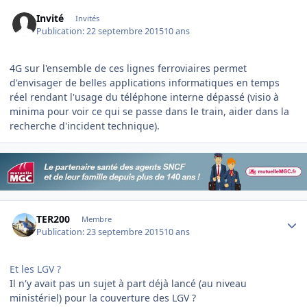
Invité
Invités
Publication:
22 septembre 2015
10 ans
4G sur l'ensemble de ces lignes ferroviaires permet
d'envisager de belles applications informatiques en temps
réel rendant l'usage du téléphone interne dépassé (visio à
minima pour voir ce qui se passe dans le train, aider dans la
recherche d'incident technique).
Author stats
TER200
Membre
Publication:
23 septembre 2015
10 ans
Et les LGV ?
Il n'y avait pas un sujet à part déjà lancé (au niveau
ministériel) pour la couverture des LGV ?