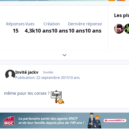
Les pl
Réponses
Vues
Création
Dernière réponse
15
4,3k
10 ans
10 ans
10 ans
10 ans
Expand topic overview
Invité jackv
Invités
Publication:
22 septembre 2015
10 ans
même pour les corses ?