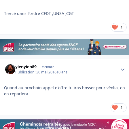
Tiercé dans l'ordre CFDT ,UNSA ,CGT
1
Author stats
yienyien89
Membre
Publication:
30 mai 2016
10 ans
Quand au prochain appel d'offre tu iras bosser pour véolia, on
en reparlera....
1