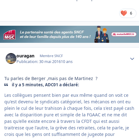
6
Author stats
ouragan
Membre SNCF
Publication:
30 mai 2016
10 ans
Tu parles de Berger ,mais pas de Martinez ?
il y a 5 minutes, ADC01 a déclaré:
Les collègues pensent bien par eux même quand on voit ce
qu'est devenu le syndicats catégoriel, les mécanos en ont eu
plein le cul de leur trahison à chaque fois, cela s'est payé cash
avec la disparition pure et simple de la FGAAC et ne me dit
pas qu'elle existe encore à travers la CFDT qui est aussi
traitresse que l'autre, la grève des retraites, cela te parle, je
crois que les gens ont suffisamment de jugeote pour