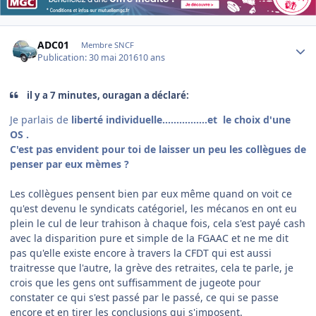
Author stats
ADC01
Membre SNCF
Publication:
30 mai 2016
10 ans
il y a 7 minutes, ouragan a déclaré:
Je parlais de
liberté individuelle................et le choix d'une
OS .
C'est pas envident pour toi de laisser un peu les collègues de
penser par eux mèmes ?
Les collègues pensent bien par eux même quand on voit ce
qu'est devenu le syndicats catégoriel, les mécanos en ont eu
plein le cul de leur trahison à chaque fois, cela s'est payé cash
avec la disparition pure et simple de la FGAAC et ne me dit
pas qu'elle existe encore à travers la CFDT qui est aussi
traitresse que l'autre, la grève des retraites, cela te parle, je
crois que les gens ont suffisamment de jugeote pour
constater ce qui s'est passé par le passé, ce qui se passe
encore et en tirer les conclusions qui s'imposent.