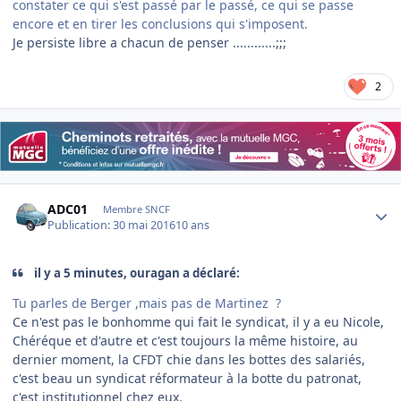
constater ce qui s'est passé par le passé, ce qui se passe
encore et en tirer les conclusions qui s'imposent.
Je persiste libre a chacun de penser ............;;;
2
Author stats
ADC01
Membre SNCF
Publication:
30 mai 2016
10 ans
il y a 5 minutes, ouragan a déclaré:
Tu parles de Berger ,mais pas de Martinez ?
Ce n'est pas le bonhomme qui fait le syndicat, il y a eu Nicole,
Chéréque et d'autre et c'est toujours la même histoire, au
dernier moment, la CFDT chie dans les bottes des salariés,
c'est beau un syndicat réformateur à la botte du patronat,
c'est institutionnel chez eux.