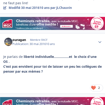
ne faut pas lire!
Modifié
30 mai 2016
10 ans
par JLChauvin
Author stats
ouragan
Membre SNCF
Publication:
30 mai 2016
10 ans
Je parlais de
liberté individuelle................et le choix d'une
OS .
C'est pas envident pour toi de laisser un peu les collègues de
penser par eux mèmes ?
2