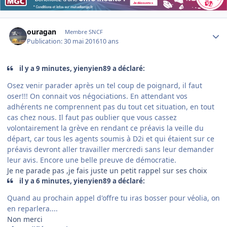
Author stats
ouragan
Membre SNCF
Publication:
30 mai 2016
10 ans
il y a 9 minutes, yienyien89 a déclaré:
Osez venir parader après un tel coup de poignard, il faut
oser!!! On connait vos négociations. En attendant vos
adhérents ne comprennent pas du tout cet situation, en tout
cas chez nous. Il faut pas oublier que vous cassez
volontairement la grève en rendant ce préavis la veille du
départ, car tous les agents soumis à D2i et qui étaient sur ce
préavis devront aller travailler mercredi sans leur demander
leur avis. Encore une belle preuve de démocratie.
Je ne parade pas ,je fais juste un petit rappel sur ses choix
il y a 6 minutes, yienyien89 a déclaré:
Quand au prochain appel d'offre tu iras bosser pour véolia, on
en reparlera....
Non merci