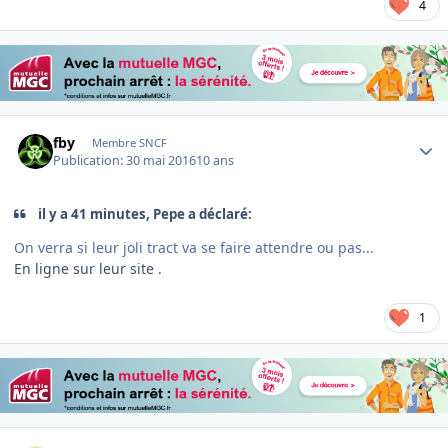
4
Author stats
fby
Membre SNCF
Publication:
30 mai 2016
10 ans
il y a 41 minutes, Pepe a déclaré:
On verra si leur joli tract va se faire attendre ou pas...
En ligne sur leur site .
1
Author stats