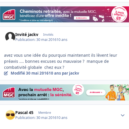
Invité jackv
Invités
Publication:
30 mai 2016
10 ans
avez vous une idée du pourquoi maintenant ils lèvent leur
préavis .... bonnes excuses ou mauvaise ? manque de
combativité globale chez eux ?
Modifié
30 mai 2016
10 ans
par jackv
Author stats
Pascal 45
Membre
Publication:
30 mai 2016
10 ans