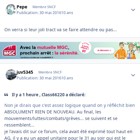
Author stats
Pepe
Membre SNCF
Publication:
30 mai 2016
10 ans
On verra si leur joli tract va se faire attendre ou pas...
Author stats
juv5345
Membre SNCF
Publication:
30 mai 2016
10 ans
Il y a 1 heure , Class66220 a déclaré:
Non je dirais que c'est assez logique quand on y réfléchit bien
ABSOLUMENT RIEN DE NOUVEAU. Au final, les
mouvements/luttes/combats/grèves... se suivent et se
ressemblent...
je l'avais dit sur ce forum, cela avait été exprimé tout haut en
AG, il y a eu un appel unitaire pour le 31 au soir qui est le