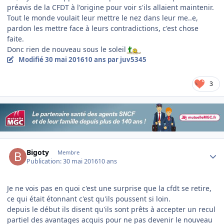
préavis de la CFDT à l'origine pour voir s'ils allaient maintenir.
Tout le monde voulait leur mettre le nez dans leur me..e,
pardon les mettre face à leurs contradictions, c'est chose
faite.
Donc rien de nouveau sous le soleil
Modifié
30 mai 2016
10 ans
par juv5345
3
Author stats
Bigoty
Membre
Publication:
30 mai 2016
10 ans
Je ne vois pas en quoi c'est une surprise que la cfdt se retire,
ce qui était étonnant c'est qu'ils poussent si loin.
depuis le début ils disent qu'ils sont prêts à accepter un recul
partiel des avantages acquis pour ne pas devenir le nouveau