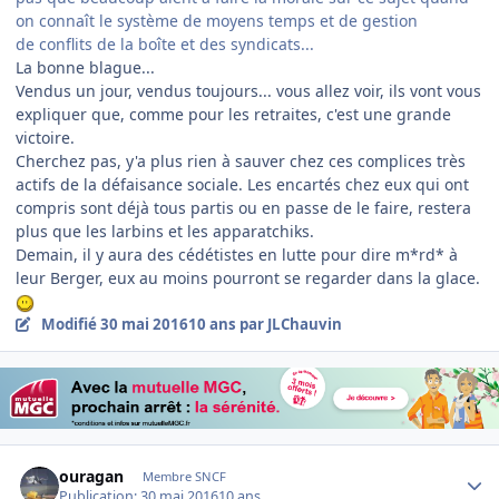
on connaît le système de moyens temps et de gestion
de conflits de la boîte et des syndicats...
La bonne blague...
Vendus un jour, vendus toujours... vous allez voir, ils vont vous
expliquer que, comme pour les retraites, c'est une grande
victoire.
Cherchez pas, y'a plus rien à sauver chez ces complices très
actifs de la défaisance sociale. Les encartés chez eux qui ont
compris sont déjà tous partis ou en passe de le faire, restera
plus que les larbins et les apparatchiks.
Demain, il y aura des cédétistes en lutte pour dire m*rd* à
leur Berger, eux au moins pourront se regarder dans la glace.
Modifié
30 mai 2016
10 ans
par JLChauvin
Author stats
ouragan
Membre SNCF
Publication:
30 mai 2016
10 ans