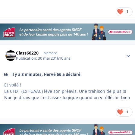
1
Author stats
Class66220
Membre
Publication:
30 mai 2016
10 ans
il y a 8 minutes, Hervé 66 a déclaré:
Et voilà !
La CFDT (Ex FGAAC) lève son préavis. Une trahison de plus !!!
Non je dirais que c'est assez logique quand on y réfléchit bien
1