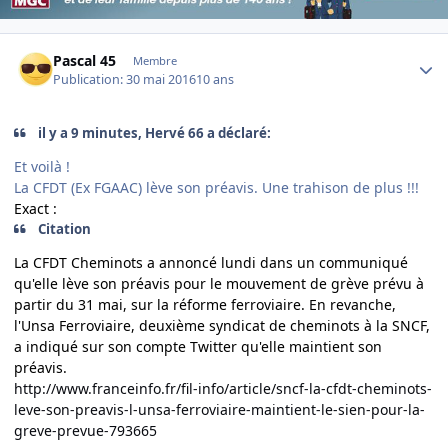
Author stats
Pascal 45
Membre
Publication:
30 mai 2016
10 ans
il y a 9 minutes, Hervé 66 a déclaré:
Et voilà !
La CFDT (Ex FGAAC) lève son préavis. Une trahison de plus !!!
Exact :
Citation
La CFDT Cheminots a annoncé lundi dans un communiqué
qu'elle lève son préavis pour le mouvement de grève prévu à
partir du 31 mai, sur la réforme ferroviaire. En revanche,
l'Unsa Ferroviaire, deuxième syndicat de cheminots à la SNCF,
a indiqué sur son compte Twitter qu'elle maintient son
préavis.
http://www.franceinfo.fr/fil-info/article/sncf-la-cfdt-cheminots-
leve-son-preavis-l-unsa-ferroviaire-maintient-le-sien-pour-la-
greve-prevue-793665