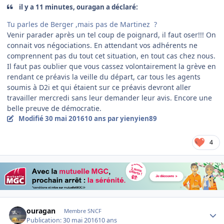
il y a 11 minutes, ouragan a déclaré:
Tu parles de Berger ,mais pas de Martinez ?
Venir parader après un tel coup de poignard, il faut oser!!! On
connait vos négociations. En attendant vos adhérents ne
comprennent pas du tout cet situation, en tout cas chez nous.
Il faut pas oublier que vous cassez volontairement la grève en
rendant ce préavis la veille du départ, car tous les agents
soumis à D2i et qui étaient sur ce préavis devront aller
travailler mercredi sans leur demander leur avis. Encore une
belle preuve de démocratie.
Modifié
30 mai 2016
10 ans
par yienyien89
4
Author stats
ouragan
Membre SNCF
Publication:
30 mai 2016
10 ans