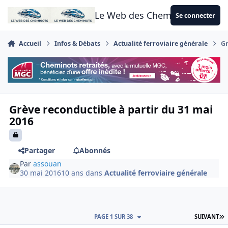
Aller au contenu
Le Web des Cheminots
Se connecter
Accueil
Infos & Débats
Actualité ferroviaire générale
Gr
Grève reconductible à partir du 31 mai
2016
Partager
Abonnés
Par
assouan
30 mai 2016
10 ans
dans
Actualité ferroviaire générale
D
PAGE 1 SUR 38
SUIVANT