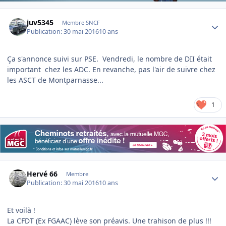
Author stats
juv5345
Membre SNCF
Publication:
30 mai 2016
10 ans
Ça s'annonce suivi sur PSE. Vendredi, le nombre de DII était
important chez les ADC. En revanche, pas l'air de suivre chez
les ASCT de Montparnasse...
1
Author stats
Hervé 66
Membre
Publication:
30 mai 2016
10 ans
Et voilà !
La CFDT (Ex FGAAC) lève son préavis. Une trahison de plus !!!