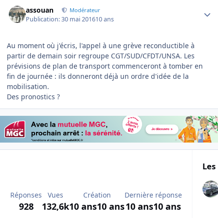
Author stats
assouan
Modérateur
Publication:
30 mai 2016
10 ans
Au moment où j'écris, l'appel à une grève reconductible à
partir de demain soir regroupe CGT/SUD/CFDT/UNSA. Les
prévisions de plan de transport commenceront à tomber en
fin de journée : ils donneront déjà un ordre d'idée de la
mobilisation.
Des pronostics ?
Les 
Réponses
Vues
Création
Dernière réponse
928
132,6k
10 ans
10 ans
10 ans
10 ans