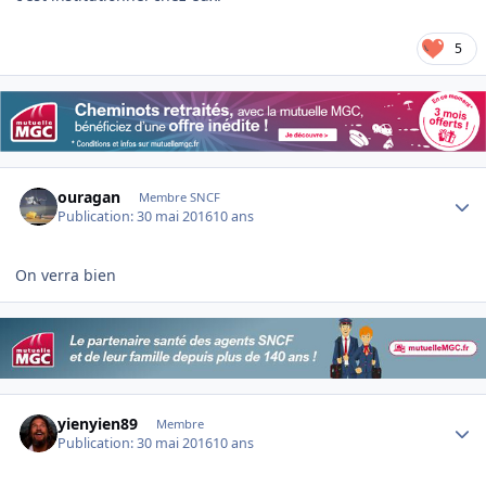
5
Author stats
ouragan
Membre SNCF
Publication:
30 mai 2016
10 ans
On verra bien
Author stats
yienyien89
Membre
Publication:
30 mai 2016
10 ans