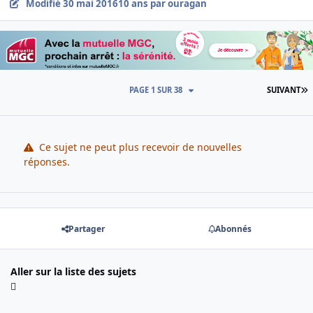
Modifié
30 mai 2016
10 ans
par ouragan
D
PAGE 1 SUR 38
SUIVANT
Ce sujet ne peut plus recevoir de nouvelles
réponses.
Partager
Abonnés
Aller sur la liste des sujets