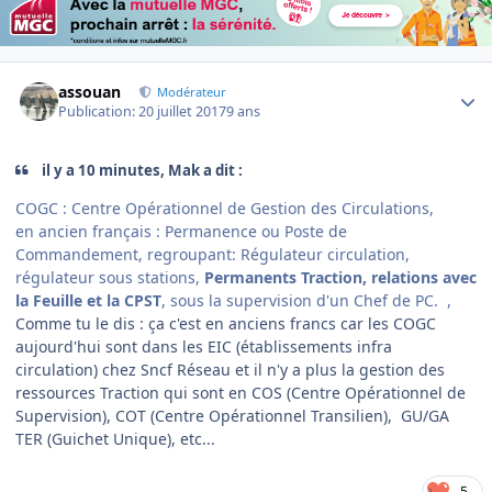
Author stats
assouan
Modérateur
Publication:
20 juillet 2017
9 ans
il y a 10 minutes, Mak a dit :
COGC : Centre Opérationnel de Gestion des Circulations,
en ancien français : Permanence ou Poste de
Commandement, regroupant: Régulateur circulation,
régulateur sous stations,
Permanents Traction, relations avec
la Feuille et la CPST
, sous la supervision d'un Chef de PC. ,
Comme tu le dis : ça c'est en anciens francs car les COGC
aujourd'hui sont dans les EIC (établissements infra
circulation) chez Sncf Réseau et il n'y a plus la gestion des
ressources Traction qui sont en COS (Centre Opérationnel de
Supervision), COT (Centre Opérationnel Transilien), GU/GA
TER (Guichet Unique), etc...
5