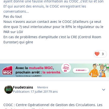
ayant donné une fausse information au COGC ,c'est lui et son
Ef qui auront des ennuis, le COGC enregistrant les
conversations...
Pas du tout
Nous n'avons aucun contact avec le COGC (d'ailleurs ça veut
dire quoi ?) seul interlocuteur pour le RFN le régulateur ou le
PAR sur LGV
En cas de problèmes d'amplitude c'est la CRE (Control Room
Eurostar) qui gère
3
Author stats
Foudetrains
Membre
Publication:
17 juillet 2017
9 ans
COGC : Centre Opérationnel de Gestion des Circulations. Les