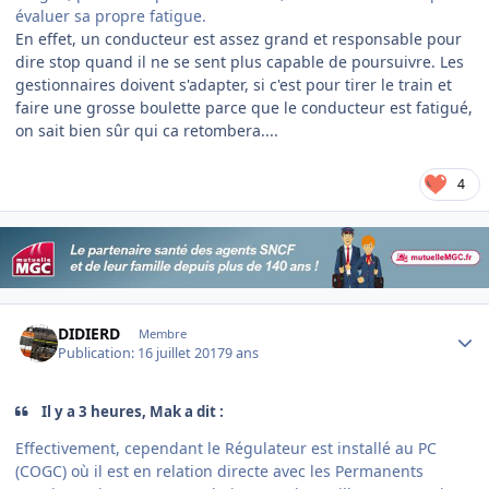
évaluer sa propre fatigue.
En effet, un conducteur est assez grand et responsable pour
dire stop quand il ne se sent plus capable de poursuivre. Les
gestionnaires doivent s'adapter, si c'est pour tirer le train et
faire une grosse boulette parce que le conducteur est fatigué,
on sait bien sûr qui ca retombera....
4
Author stats
DIDIERD
Membre
Publication:
16 juillet 2017
9 ans
Il y a 3 heures, Mak a dit :
Effectivement, cependant le Régulateur est installé au PC
(COGC) où il est en relation directe avec les Permanents