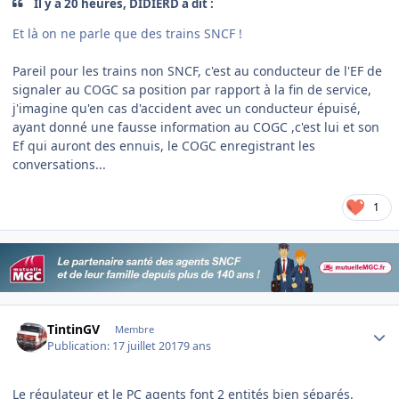
Il y a 20 heures, DIDIERD a dit :
Et là on ne parle que des trains SNCF !
Pareil pour les trains non SNCF, c'est au conducteur de l'EF de
signaler au COGC sa position par rapport à la fin de service,
j'imagine qu'en cas d'accident avec un conducteur épuisé,
ayant donné une fausse information au COGC ,c'est lui et son
Ef qui auront des ennuis, le COGC enregistrant les
conversations...
1
Author stats
TintinGV
Membre
Publication:
17 juillet 2017
9 ans
Le régulateur et le PC agents font 2 entités bien séparés.