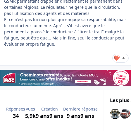
GSMR permettant d'appeler directement le permanent dans
certaines régions. Le régulateur ne gère que la circulation,
pas l'utilisation des agents et des matériels.
Et ce n'est pas lui non plus qui engage sa responsabilité, mais
le conducteur lui même. Après, s'il est avéré que le
permanent a poussé le conducteur à "tirer le trait" malgré la
fatigue, peut-être que... Mais in fine, seul le conducteur peut
évaluer sa propre fatigue.
4
Les plus 
Réponses
Vues
Création
Dernière réponse
34
5,9k
9 ans
9 ans
9 ans
9 ans