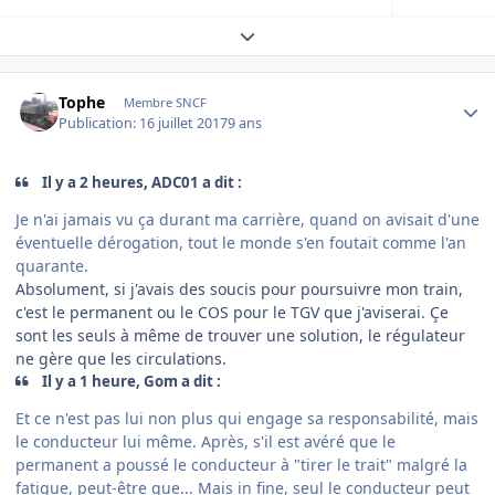
Expand topic overview
Author stats
Tophe
Membre SNCF
Publication:
16 juillet 2017
9 ans
Il y a 2 heures, ADC01 a dit :
Je n'ai jamais vu ça durant ma carrière, quand on avisait d'une
éventuelle dérogation, tout le monde s'en foutait comme l'an
quarante.
Absolument, si j'avais des soucis pour poursuivre mon train,
c'est le permanent ou le COS pour le TGV que j'aviserai. Çe
sont les seuls à même de trouver une solution, le régulateur
ne gère que les circulations.
Il y a 1 heure, Gom a dit :
Et ce n'est pas lui non plus qui engage sa responsabilité, mais
le conducteur lui même. Après, s'il est avéré que le
permanent a poussé le conducteur à "tirer le trait" malgré la
fatigue, peut-être que... Mais in fine, seul le conducteur peut