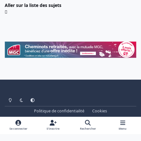
Aller sur la liste des sujets
Light Mode
Dark Mode
System Preference
Politique de confidentialité
Cookies
www.cheminots.net - Forum Libre depuis 2003
Powered by
Invision Community
Se connecter
S’inscrire
Rechercher
Menu