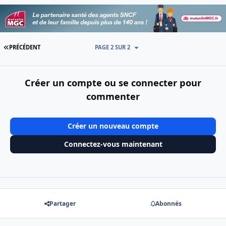
PREMIÈRE PAGE
PRÉCÉDENT
PAGE 2 SUR 2
Créer un compte ou se connecter pour
commenter
Créer un nouveau compte
Connectez-vous maintenant
Partager
Abonnés