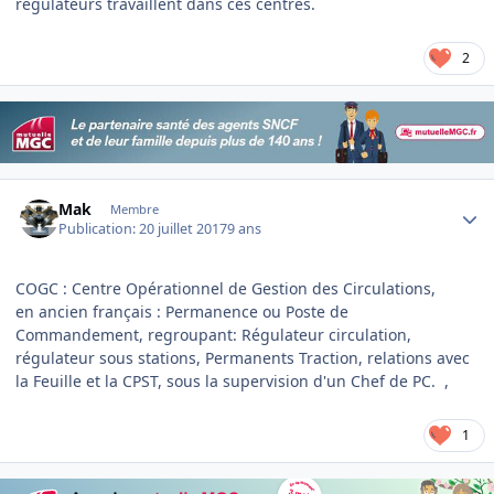
régulateurs travaillent dans ces centres.
2
Author stats
Mak
Membre
Publication:
20 juillet 2017
9 ans
COGC : Centre Opérationnel de Gestion des Circulations,
en ancien français : Permanence ou Poste de
Commandement, regroupant: Régulateur circulation,
régulateur sous stations, Permanents Traction, relations avec
la Feuille et la CPST, sous la supervision d'un Chef de PC. ,
1