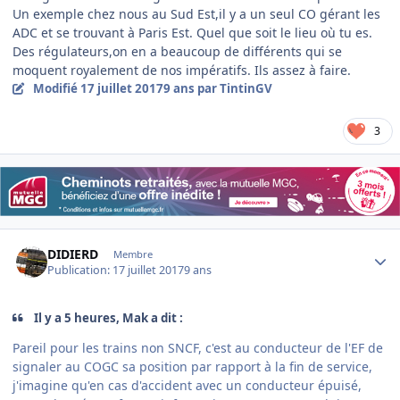
Un exemple chez nous au Sud Est,il y a un seul CO gérant les
ADC et se trouvant à Paris Est. Quel que soit le lieu où tu es.
Des régulateurs,on en a beaucoup de différents qui se
moquent royalement de nos impératifs. Ils assez à faire.
Modifié
17 juillet 2017
9 ans
par TintinGV
3
Author stats
DIDIERD
Membre
Publication:
17 juillet 2017
9 ans
Il y a 5 heures, Mak a dit :
Pareil pour les trains non SNCF, c'est au conducteur de l'EF de
signaler au COGC sa position par rapport à la fin de service,
j'imagine qu'en cas d'accident avec un conducteur épuisé,