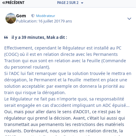
PREMIÈRE PAGE
PRÉCÉDENT
PAGE 2 SUR 2
Author stats
Gom
Modérateur
Publication:
16 juillet 2017
9 ans
il y a 39 minutes, Mak a dit :
Effectivement, cependant le Régulateur est installé au PC
(COGC) où il est en relation directe avec les Permanents
Traction qui eux sont en relation avec la Feuille (Commande
du personnel roulant).
Si l'ADC lui fait remarquer que la solution trouvée le mettra en
dérogation, le Permanent et la Feuille mettent en place une
solution acceptable: par exemple on donnera la priorité au
train qui risque la dérogation.
Le Régulateur ne fait pas n'importe quoi, sa responsabilité
serait engagée en cas d'accident impliquant un ADC épuisé...
Oui, mais pour aller dans le sens d'ADC01, ce n'est pas le
régulateur qui prend la décision. Avant, c'était lui aussi qui
transmettait aux permanents les restrictions des matériels
roulants. Dorénavant, nous sommes en relation directe, la