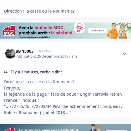
Direction : la casse ou la Roumanie?
Author stats
BB 15063
Membre
Publication:
26 décembre 2018
7 ans
Il y a 2 heures, zorba a dit :
Direction : la casse ou la Roumanie?
Bonjour,
la legende de la page " face de bouc " Engin Ferroviaires en
France " indique
:
".. x72725/26 x72733/34 Picardie acheminement Longueau /
Bale / ( Roumanie ) Juillet 2018 ..."