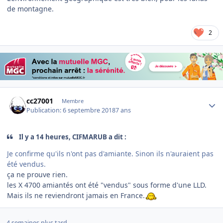
de montagne.
2
Author stats
cc27001
Membre
Publication:
6 septembre 2018
7 ans
Il y a 14 heures, CIFMARUB a dit :
Je confirme qu'ils n'ont pas d'amiante. Sinon ils n'auraient pas
été vendus.
ça ne prouve rien.
les X 4700 amiantés ont été "vendus" sous forme d'une LLD.
Mais ils ne reviendront jamais en France.
4 semaines plus tard...