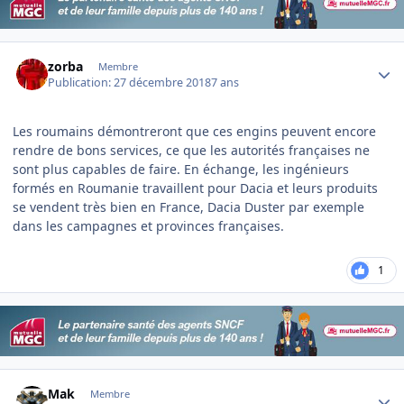
Author stats
zorba
Membre
Publication:
27 décembre 2018
7 ans
Les roumains démontreront que ces engins peuvent encore
rendre de bons services, ce que les autorités françaises ne
sont plus capables de faire. En échange, les ingénieurs
formés en Roumanie travaillent pour Dacia et leurs produits
se vendent très bien en France, Dacia Duster par exemple
dans les campagnes et provinces françaises.
1
Author stats
Mak
Membre