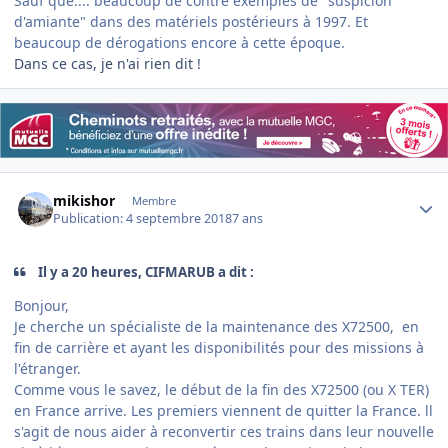
Sauf que.... beaucoup de contre exemples de "suspicion
d'amiante" dans des matériels postérieurs à 1997. Et
beaucoup de dérogations encore à cette époque.
Dans ce cas, je n'ai rien dit !
Author stats
mikishor
Membre
Publication:
4 septembre 2018
7 ans
Il y a 20 heures, CIFMARUB a dit :
Bonjour,
Je cherche un spécialiste de la maintenance des X72500, en
fin de carrière et ayant les disponibilités pour des missions à
l'étranger.
Comme vous le savez, le début de la fin des X72500 (ou X TER)
en France arrive. Les premiers viennent de quitter la France. ll
s'agit de nous aider à reconvertir ces trains dans leur nouvelle