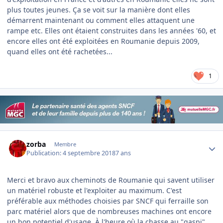
plus toutes jeunes. Ça se voit sur la manière dont elles
démarrent maintenant ou comment elles attaquent une
rampe etc. Elles ont étaient construites dans les années '60, et
encore elles ont été exploitées en Roumanie depuis 2009,
quand elles ont été rachetées...
1
Author stats
zorba
Membre
Publication:
4 septembre 2018
7 ans
Merci et bravo aux cheminots de Roumanie qui savent utiliser
un matériel robuste et l'exploiter au maximum. C'est
préférable aux méthodes choisies par SNCF qui ferraille son
parc matériel alors que de nombreuses machines ont encore
un bon potentiel d'usage. À l'heure où la chasse au "gaspi"