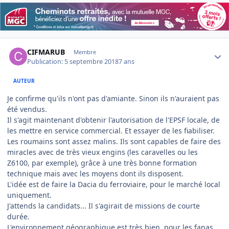
Author stats
CIFMARUB
Membre
Publication:
5 septembre 2018
7 ans
AUTEUR
Je confirme qu'ils n'ont pas d'amiante. Sinon ils n'auraient pas
été vendus.
Il s'agit maintenant d'obtenir l'autorisation de l'EPSF locale, de
les mettre en service commercial. Et essayer de les fiabiliser.
Les roumains sont assez malins. Ils sont capables de faire des
miracles avec de très vieux engins (les caravelles ou les
Z6100, par exemple), grâce à une très bonne formation
technique mais avec les moyens dont ils disposent.
L'idée est de faire la Dacia du ferroviaire, pour le marché local
uniquement.
J'attends la candidats... Il s'agirait de missions de courte
durée.
L'environnement géographique est très bien, pour les fanas