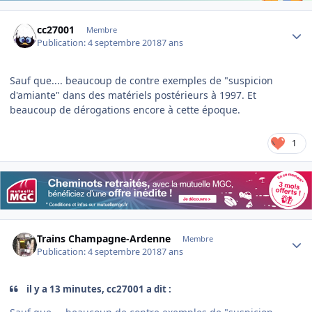
Author stats
cc27001
Membre
Publication:
4 septembre 2018
7 ans
Sauf que.... beaucoup de contre exemples de "suspicion
d'amiante" dans des matériels postérieurs à 1997. Et
beaucoup de dérogations encore à cette époque.
1
Author stats
Trains Champagne-Ardenne
Membre
Publication:
4 septembre 2018
7 ans
il y a 13 minutes, cc27001 a dit :