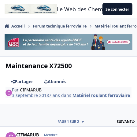
Aller au contenu
Le Web des Cheminots
Se connecter
Accueil
Forum technique ferroviaire
Matériel roulant ferro
Maintenance X72500
Partager
Abonnés
Par
CIFMARUB
3 septembre 2018
7 ans
dans
Matériel roulant ferroviaire
D
PAGE 1 SUR 2
SUIVANT
Author stats
CIFMARUB
Membre