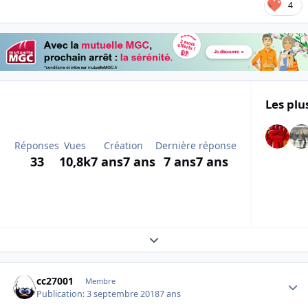
4
Les plu
Réponses
Vues
Création
Dernière réponse
33
10,8k
7 ans
7 ans
7 ans
7 ans
Expand topic overview
Author stats
cc27001
Membre
Publication:
3 septembre 2018
7 ans