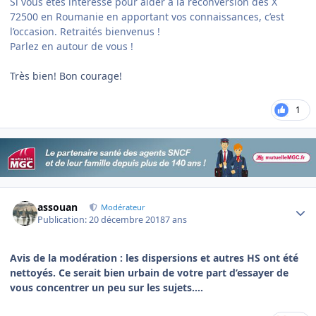
Si vous êtes intéressé pour aider à la reconversion des X
72500 en Roumanie en apportant vos connaissances, c’est
l’occasion. Retraités bienvenus !
Parlez en autour de vous !
Très bien! Bon courage!
1
Author stats
assouan
Modérateur
Publication:
20 décembre 2018
7 ans
Avis de la modération : les dispersions et autres HS ont été
nettoyés. Ce serait bien urbain de votre part d’essayer de
vous concentrer un peu sur les sujets....