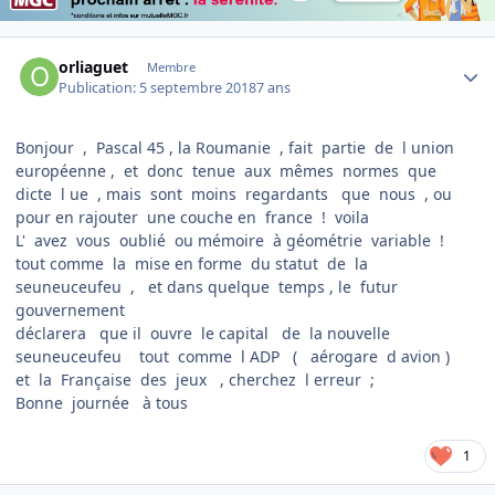
Author stats
orliaguet
Membre
Publication:
5 septembre 2018
7 ans
Bonjour , Pascal 45 , la Roumanie , fait partie de l union
européenne , et donc tenue aux mêmes normes que
dicte l ue , mais sont moins regardants que nous , ou
pour en rajouter une couche en france ! voila
L' avez vous oublié ou mémoire à géométrie variable !
tout comme la mise en forme du statut de la
seuneuceufeu , et dans quelque temps , le futur
gouvernement
déclarera que il ouvre le capital de la nouvelle
seuneuceufeu tout comme l ADP ( aérogare d avion )
et la Française des jeux , cherchez l erreur ;
Bonne journée à tous
1