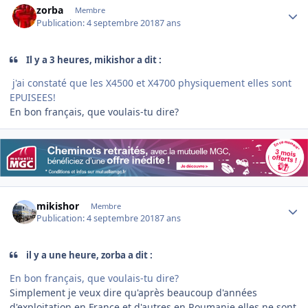
zorba
Membre
Publication:
4 septembre 2018
7 ans
Il y a 3 heures, mikishor a dit :
j'ai constaté que les X4500 et X4700 physiqueme
nt elles sont
EPUISEES!
En bon français, que voulais-tu dire?
Author stats
mikishor
Membre
Publication:
4 septembre 2018
7 ans
il y a une heure, zorba a dit :
En bon français, que voulais-tu dire?
Simplement je veux dire qu'après beaucoup d'années
d'exploitation en France et d'autres en Roumanie elles ne sont