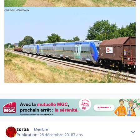
Author stats
zorba
Membre
Publication:
26 décembre 2018
7 ans