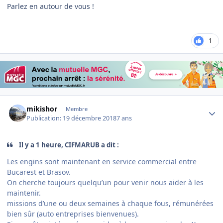
Parlez en autour de vous !
1
Author stats
mikishor
Membre
Publication:
19 décembre 2018
7 ans
Il y a 1 heure, CIFMARUB a dit :
Les engins sont maintenant en service commercial entre
Bucarest et Brasov.
On cherche toujours quelqu’un pour venir nous aider à les
maintenir.
missions d’une ou deux semaines à chaque fous, rémunérées
bien sûr (auto entreprises bienvenues).