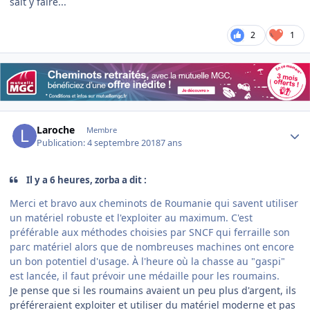
sait y faire...
2
1
Author stats
Laroche
Membre
Publication:
4 septembre 2018
7 ans
Il y a 6 heures, zorba a dit :
Merci et bravo aux cheminots de Roumanie qui savent utiliser
un matériel robuste et l'exploiter au maximum. C'est
préférable aux méthodes choisies par SNCF qui ferraille son
parc matériel alors que de nombreuses machines ont encore
un bon potentiel d'usage. À l'heure où la chasse au "gaspi"
est lancée, il faut prévoir une médaille pour les roumains.
Je pense que si les roumains avaient un peu plus d'argent, ils
préféreraient exploiter et utiliser du matériel moderne et pas