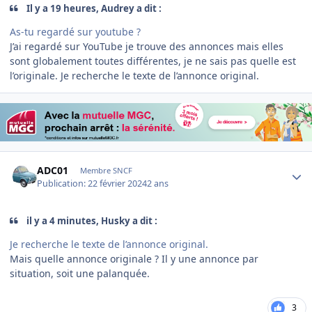
Il y a 19 heures, Audrey a dit :
As-tu regardé sur youtube ?
J’ai regardé sur YouTube je trouve des annonces mais elles
sont globalement toutes différentes, je ne sais pas quelle est
l’originale. Je recherche le texte de l’annonce original.
Author stats
ADC01
Membre SNCF
Publication:
22 février 2024
2 ans
il y a 4 minutes, Husky a dit :
J
e recherche le texte de l’annonce original.
Mais quelle annonce originale ? Il y une annonce par
situation, soit une palanquée.
3