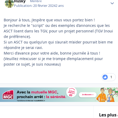
Husky
Membre
Publication:
20 février 2024
2 ans
Bonjour à tous, j’espère que vous vous portez bien !
Je recherche le "script" ou des exemples d’annonces que les
ASCT lisent dans les TGV, pour un projet personnel (TGV Inoui
de préférence).
Si un ASCT ou quelqu’un qui s’aurait m’aider pourrait bien me
répondre je serai ravi.
Merci d’avance pour votre aide, bonne journée à tous !
(Veuillez m’excuser si je me trompe d’emplacement pour
poster ce sujet, je suis nouveau)
1
Les plus 