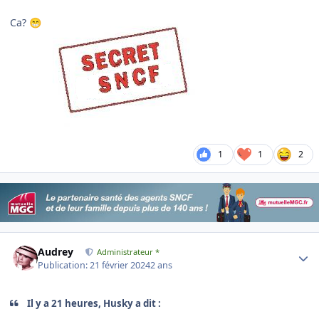
Ca?
😁
1
1
2
Author stats
Audrey
Administrateur *
Publication:
21 février 2024
2 ans
Il y a 21 heures, Husky a dit :