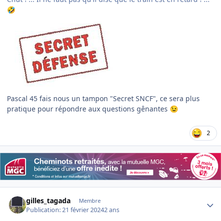
🤣
Pascal 45 fais nous un tampon "Secret SNCF", ce sera plus
pratique pour répondre aux questions gênantes
😉
2
Author stats
gilles_tagada
Membre
Publication:
21 février 2024
2 ans