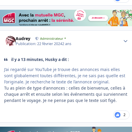
Author stats
Audrey
Administrateur *
Publication:
22 février 2024
2 ans
il y a 13 minutes, Husky a dit :
J’ai regardé sur YouTube je trouve des annonces mais elles
sont globalement toutes différentes, je ne sais pas quelle est
l’originale. Je recherche le texte de l’annonce original.
Tu as plein de type d'annonces : celles de bienvenue, celles à
chaque arrêt et ensuite selon les événements qui surviennent
pendant le voyage. Je ne pense pas que le texte soit figé.
2