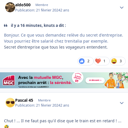
aldo500
Membre
Publication:
21 février 2024
2 ans
il y a 16 minutes, knuts a dit :
Bonjour. Ce que vous demandez relève du secret d'entreprise.
Vous pourriez être salarié chez trenitalia par exemple.
Secret d’entreprise que tous les voyageurs entendent.
2
1
3
Author stats
Pascal 45
Membre
Publication:
21 février 2024
2 ans
Chut ! ... Il ne faut pas qu'il dise que le train est en retard ! ...
🤣