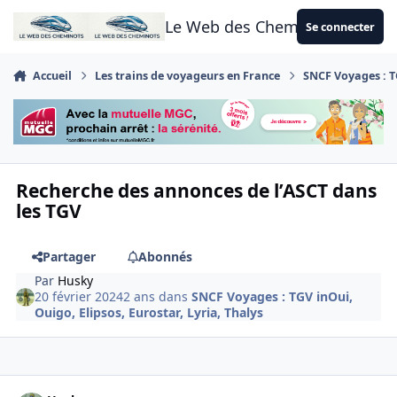
Aller au contenu
Le Web des Cheminots
Se connecter
Accueil
Les trains de voyageurs en France
SNCF Voyages : TG
Recherche des annonces de l’ASCT dans
les TGV
Partager
Abonnés
Par
Husky
20 février 2024
2 ans
dans
SNCF Voyages : TGV inOui,
Ouigo, Elipsos, Eurostar, Lyria, Thalys
Author stats