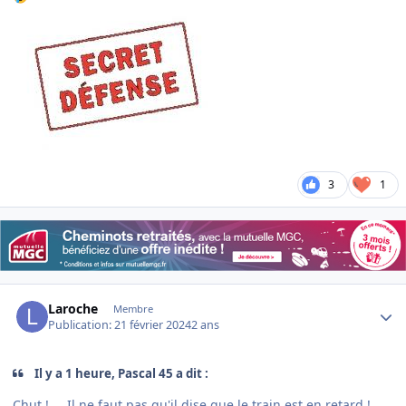
3
1
Author stats
Laroche
Membre
Publication:
21 février 2024
2 ans
Il y a 1 heure, Pascal 45 a dit :
Chut ! ... Il ne faut pas qu'il dise que le train est en retard ! ...