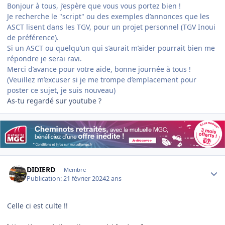
Bonjour à tous, j’espère que vous vous portez bien !
Je recherche le "script" ou des exemples d’annonces que les
ASCT lisent dans les TGV, pour un projet personnel (TGV Inoui
de préférence).
Si un ASCT ou quelqu’un qui s’aurait m’aider pourrait bien me
répondre je serai ravi.
Merci d’avance pour votre aide, bonne journée à tous !
(Veuillez m’excuser si je me trompe d’emplacement pour
poster ce sujet, je suis nouveau)
As-tu regardé sur youtube ?
Author stats
DIDIERD
Membre
Publication:
21 février 2024
2 ans
Celle ci est culte !!