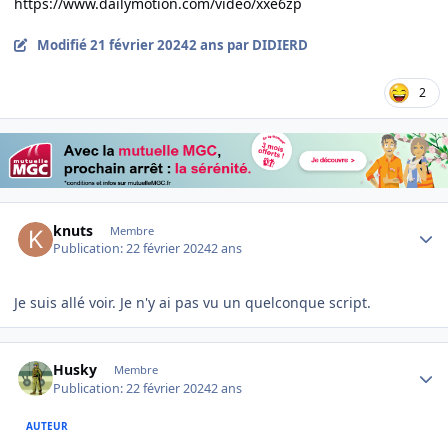
https://www.dailymotion.com/video/xxe6zp
Modifié
21 février 2024
2 ans
par DIDIERD
2
Author stats
knuts
Membre
Publication:
22 février 2024
2 ans
Je suis allé voir. Je n'y ai pas vu un quelconque script.
Author stats
Husky
Membre
Publication:
22 février 2024
2 ans
AUTEUR