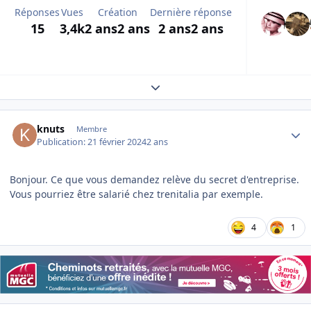
Réponses
Vues
Création
Dernière réponse
15
3,4k
2 ans
2 ans
2 ans
2 ans
Expand topic overview
Author stats
knuts
Membre
Publication:
21 février 2024
2 ans
Bonjour. Ce que vous demandez relève du secret d'entreprise.
Vous pourriez être salarié chez trenitalia par exemple.
4
1
Author stats