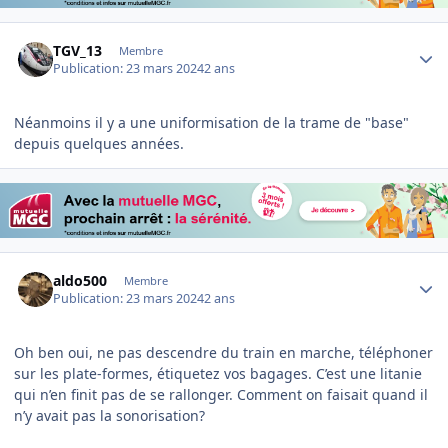
Author stats
TGV_13
Membre
Publication:
23 mars 2024
2 ans
Néanmoins il y a une uniformisation de la trame de "base"
depuis quelques années.
Author stats
aldo500
Membre
Publication:
23 mars 2024
2 ans
Oh ben oui, ne pas descendre du train en marche, téléphoner
sur les plate-formes, étiquetez vos bagages. C’est une litanie
qui n’en finit pas de se rallonger. Comment on faisait quand il
n’y avait pas la sonorisation?