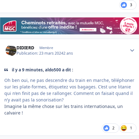
3
Author stats
DIDIERD
Membre
Publication:
23 mars 2024
2 ans
il y a 9 minutes, aldo500 a dit :
Oh ben oui, ne pas descendre du train en marche, téléphoner
sur les plate-formes, étiquetez vos bagages. C’est une litanie
qui n’en finit pas de se rallonger. Comment on faisait quand il
n’y avait pas la sonorisation?
Imagine la même chose sur les trains internationaux, un
calvaire !
2
1